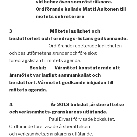
vid be
hov även som rösträknare.
Ordförande kallade Matti Aaltonen till
mö
tets sekreterare
3
Mötets laglighet och
beslutförhet och föredrags-listans godkännande.
Ordförande repeterade lagligheten
och beslutförhetens grunder och före
slog
föredragslistan till mötets agenda.
Beslut:
Vårmötet konstaterade att
årsmötet var lagligt sammankallat och
be
slutfört. V
årmötet godkände inbjudan till
mötets agenda.
4
År 2018 bokslut ,årsberättelse
och verksamhets-granskarens utlåt
ande.
Paul Ervast förvisade bokslutet.
Ordförande före-visade årsberättelsen
och
verksamhetsgranskarens utlåtande.