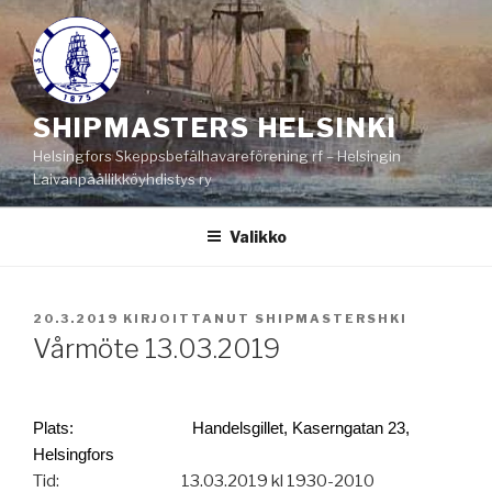
Siirry
sisältöön
SHIPMASTERS HELSINKI
Helsingfors Skeppsbefälhavareförening rf – Helsingin
Laivanpäällikköyhdistys ry
Valikko
JULKAISTU
20.3.2019
KIRJOITTANUT
SHIPMASTERSHKI
Vårmöte 13.03.2019
P
lats:
Handelsgillet, Kaserngatan 23,
Helsingfors
Tid:
13.03.2019 kl 1930-2010