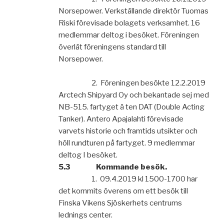
Norsepower. Verkställande direktör
Tuomas
Riski förevisade bolagets verksamhet. 16
medlemmar deltog i besöket. Föreningen
överlät föreningens standard till
Norsepower.
2.
Föreningen besökte 12.2.2019
Arctech Shipyard Oy och bekantade sej
med
NB-515. fartyget ä ten DAT (Double Acting
Tanker). Antero Apajalahti förevisade
varvets historie och framtids utsikter och
höll rundturen på fartyget. 9 medlemmar
deltog I besöket.
5.3
Kommande besök.
1.
0
9.4.2019 kl 1500-1700 har
det kommits överens om ett besök till
Finska
Vikens Sjöskerhets centrums
lednings center.