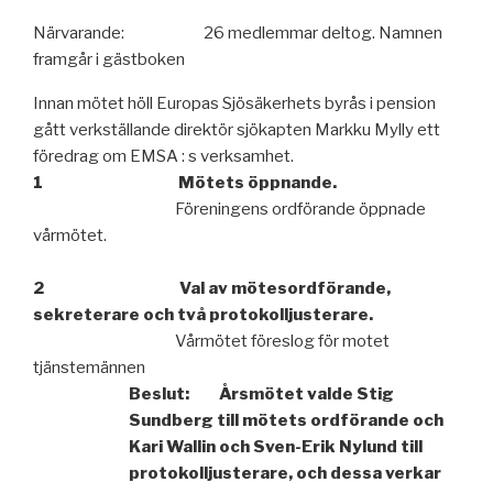
Närvarande:
26 medlemmar deltog. Namnen
framgår i gästboken
Innan mötet höll Europas Sjösäkerhets byrås i pension
gått verkställande direktör sjökapten Markku Mylly ett
föredrag om EMSA : s verksamhet.
1
Mötets öppnande.
Föreningens ordförande öppnade
vårmötet.
2
Val av mötesordförande,
sekreterare och två protokolljusterare.
Vårmötet föreslog för motet
tjänstemännen
Beslut:
Årsmötet valde Stig
Sundberg till mötets ordförande och
Kari Wallin
och Sven-Erik Nylund till
protokolljusterare, och dessa verkar