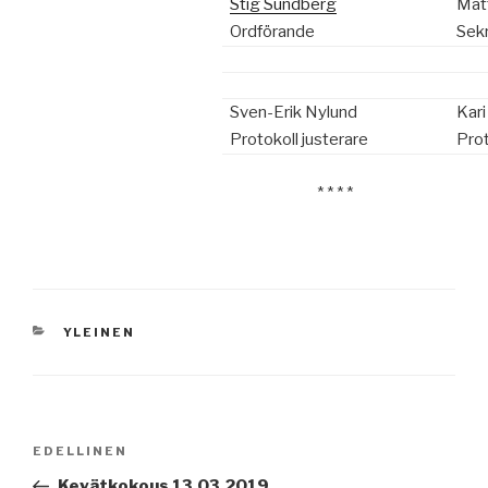
Stig Sundberg
Mat
Ordförande
Sek
Sven-Erik Nylund
Kari
Protokoll justerare
Prot
* * * *
KATEGORIAT
YLEINEN
Artikkelien
Edellinen
EDELLINEN
selaus
artikkeli
Kevätkokous 13.03.2019