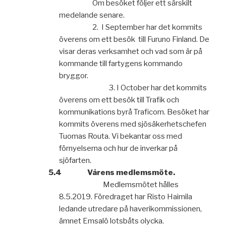
Om besöket följer ett särskilt
medelande senare.
2. I September har det kommits
överens om ett besök till Furuno Finland.
De
visar deras verksamhet och vad som är på
kommande till fartygens
kommando
bryggor.
3. I October har det kommits
överens om ett besök till Trafik och
kommuni
kations byrå Traficom. Besöket har
kommits överens med sjösäkerhets
chefen
Tuomas Routa. Vi bekantar oss med
förnyelserna och hur de inver
kar på
sjöfarten.
5.4
Vårens medlemsmöte.
Medlemsmötet hålles
8.5.2019. Föredraget har Risto Haimila
ledande ut
redare på haverikommissionen,
ämnet Emsalö lotsbåts olycka.