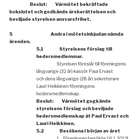
Beslut:
Vårmötet bekräftade
bokslutet och godkände årsberättelsen och
beviljade styrelsen ansvarsfrihet.
5
Andra i mötetsinbjudan nämda
ärenden.
5.1
Styrelsens förslag till
hedersmedlemmar.
Styrelsen föreslår till föreningens
långvarige (32 år) kassör Paul Ervast
och
dens långvarige (28 år) sekreterare
Lauri Heikkinen föreningens
hedersmedlemskap.
Beslut:
Vårmötet gogkände
styrelsens förslag och beviljade
heders
medlemskap åt Paul Ervast och
Lauri Heikkinen.
5.2
Besökena I början av året
1.
Föreningen besökte 16.1.2019