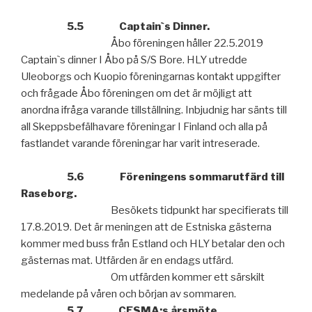
5.5
Captain`s Dinner.
Åbo föreningen håller 22.5.2019
Captain`s dinner I Åbo på S/S Bore. HLY
utredde
Uleoborgs och Kuopio föreningarnas kontakt uppgifter
och fråg
ade Åbo föreningen om det är möjligt att
anordna ifråga varande tillställning. Inbjudnig har sänts till
all Skeppsbefälhavare föreningar I Finland och alla på
fastlandet varande föreningar har varit intreserade.
5.6
Föreningens sommarutfärd till
Raseborg.
Besökets tidpunkt har specifierats till
17.8.2019. Det är meningen att de
Estniska gästerna
kommer med buss från Estland och HLY betalar den och
gästernas mat. Utfärden är en endags utfärd.
Om utfärden kommer ett särskilt
medelande på våren och början av som
maren.
5.7
CESMA:s årsmöte.