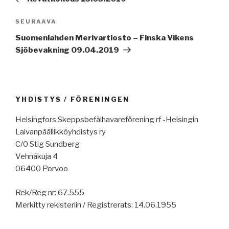
Seuraava
SEURAAVA
artikkeli
Suomenlahden Merivartiosto – Finska Vikens
Sjöbevakning 09.04.2019
YHDISTYS / FÖRENINGEN
Helsingfors Skeppsbefälhavareförening rf -Helsingin
Laivanpäällikköyhdistys ry
C/0 Stig Sundberg
Vehnäkuja 4
06400 Porvoo
Rek/Reg nr: 67.555
Merkitty rekisteriin / Registrerats: 14.06.1955