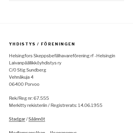
YHDISTYS / FÖRENINGEN
Helsingfors Skeppsbefälhavareförening rf -Helsingin
Laivanpäällikköyhdistys ry
C/0 Stig Sundberg
Vehnäkuja 4
06400 Porvoo
Rek/Reg nr: 67.555
Merkitty rekisteriin / Registrerats: 14.06.1955
Stadgar
/
Säännöt
Medlemsansökan – Jäsenanomus