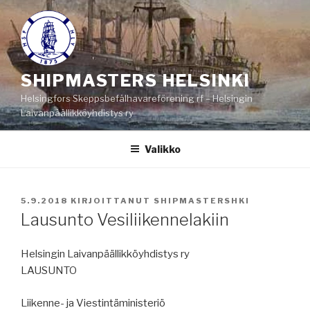
Siirry
sisältöön
SHIPMASTERS HELSINKI
Helsingfors Skeppsbefälhavareförening rf – Helsingin
Laivanpäällikköyhdistys ry
Valikko
JULKAISTU
5.9.2018
KIRJOITTANUT
SHIPMASTERSHKI
Lausunto Vesiliikennelakiin
Helsingin Laivanpäällikköyhdistys ry
LAUSUNTO
Liikenne- ja Viestintäministeriö