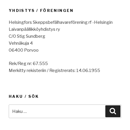
YHDISTYS / FÖRENINGEN
Helsingfors Skeppsbefälhavareförening rf -Helsingin
Laivanpäällikköyhdistys ry
C/0 Stig Sundberg
Vehnäkuja 4
06400 Porvoo
Rek/Reg nr: 67.555
Merkitty rekisteriin / Registrerats: 14.06.1955
HAKU / SÖK
Etsi:
Haku