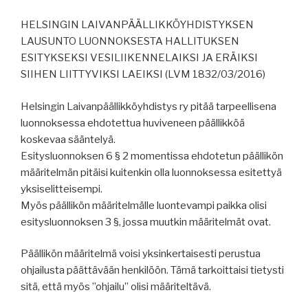
HELSINGIN LAIVANPÄÄLLIKKÖYHDISTYKSEN
LAUSUNTO LUONNOKSESTA HALLITUKSEN
ESITYKSEKSI VESILIIKENNELAIKSI JA ERÄIKSI
SIIHEN LIITTYVIKSI LAEIKSI (LVM 1832/03/2016)
Helsingin Laivanpäällikköyhdistys ry pitää tarpeellisena
luonnoksessa ehdotettua huviveneen päällikköä
koskevaa sääntelyä.
Esitysluonnoksen 6 § 2 momentissa ehdotetun päällikön
määritelmän pitäisi kuitenkin olla luonnoksessa esitettyä
yksiselitteisempi.
Myös päällikön määritelmälle luontevampi paikka olisi
esitysluonnoksen 3 §, jossa muutkin määritelmät ovat.
Päällikön määritelmä voisi yksinkertaisesti perustua
ohjailusta päättävään henkilöön. Tämä tarkoittaisi tietysti
sitä, että myös ”ohjailu” olisi määriteltävä.