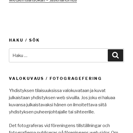
HAKU / SÖK
Etsi:
Haku
VALOKUVAUS / FOTOGRAGEFERING
Yhdistyksen tilaisuuksissa valokuvataan ja kuvat
julkaistaan yhdistyksen web sivuilla. Jos joku ei haluaa
kuvansa julkaistavaksi hänen on ilmoitettava siitä
yhdistyksen puheenjohtajalle tai sihteerille.
Det fotograferas vid föreningens tillställningar och
fotografierna publiceras på föreningens web sidor. Om