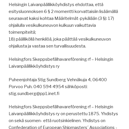
Helsingin Laivanpäällikköyhdistys ehdottaa, että
esitysluonnoksen 6 § 2 momentti korvattaisiin lisäämällä
seuraavat kaksi kohtaa Määritelmät-pykälään (3 §): 17)
ohjailulla vesikulkuneuvon kulkuun vaikuttavia
toimenpiteitä;
18) päälliköllä henkilöä, joka päättää vesikulkuneuvon
ohjailusta ja vastaa sen turvallisuudesta.
Helsingfors Skeppsbefälhavareförening rf – Helsingin
Laivanpäällikköyhdistys ry
Puheenjohtaja Stig Sundberg Vehnäkuja 4, 06400
Porvoo Puh. 040 594 4954 sähköposti:
stig.sundberg@pp1.inet.fi
Helsingfors Skeppsbefälhavareförening rf – Helsingin
Laivanpäällikköyhdistys ry on perustettu 1875. Yhdistys
on sekä suomen- että ruotsinkielinen. Yhdistys on
Confederation of European Shipmasters´ Associations -