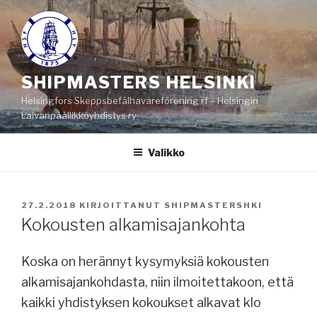
Siirry
sisältöön
SHIPMASTERS HELSINKI
Helsingfors Skeppsbefälhavareförening rf – Helsingin
Laivanpäällikköyhdistys ry
Valikko
JULKAISTU
27.2.2018
KIRJOITTANUT
SHIPMASTERSHKI
Kokousten alkamisajankohta
Koska on herännyt kysymyksiä kokousten
alkamisajankohdasta, niin ilmoitettakoon, että
kaikki yhdistyksen kokoukset alkavat klo