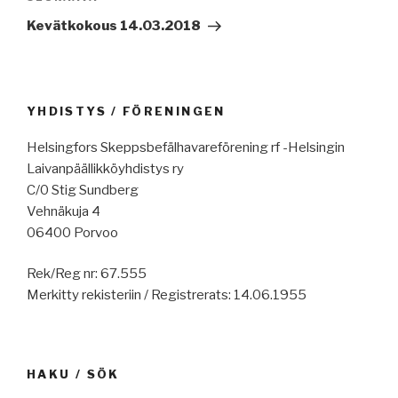
artikkeli
Kevätkokous 14.03.2018
YHDISTYS / FÖRENINGEN
Helsingfors Skeppsbefälhavareförening rf -Helsingin
Laivanpäällikköyhdistys ry
C/0 Stig Sundberg
Vehnäkuja 4
06400 Porvoo
Rek/Reg nr: 67.555
Merkitty rekisteriin / Registrerats: 14.06.1955
HAKU / SÖK