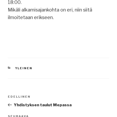
18:00.
Mikäli alkamisajankohta on eri, niin siitä
ilmoitetaan erikseen.
KATEGORIAT
YLEINEN
Artikkelien
Edellinen
EDELLINEN
selaus
artikkeli
Yhdistyksen taulut Mepassa
Seuraava
SEURAAVA