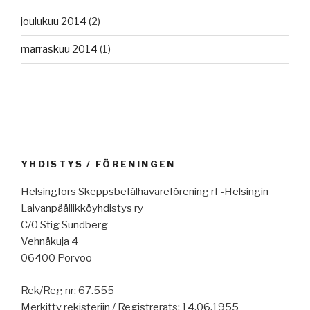
joulukuu 2014
(2)
marraskuu 2014
(1)
YHDISTYS / FÖRENINGEN
Helsingfors Skeppsbefälhavareförening rf -Helsingin
Laivanpäällikköyhdistys ry
C/0 Stig Sundberg
Vehnäkuja 4
06400 Porvoo
Rek/Reg nr: 67.555
Merkitty rekisteriin / Registrerats: 14.06.1955