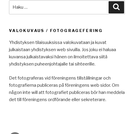
Etsi:
Haku
VALOKUVAUS / FOTOGRAGEFERING
Yhdistyksen tilaisuuksissa valokuvataan ja kuvat
julkaistaan yhdistyksen web sivuilla. Jos joku ei haluaa
kuvansa julkaistavaksi hänen on ilmoitettava siitä
yhdistyksen puheenjohtajalle tai sihteerille.
Det fotograferas vid föreningens tillställningar och
fotografierna publiceras på föreningens web sidor. Om
någon inte will att fotografiet publiceras bör han meddela
det till föreningens ordförande eller sekreterare.