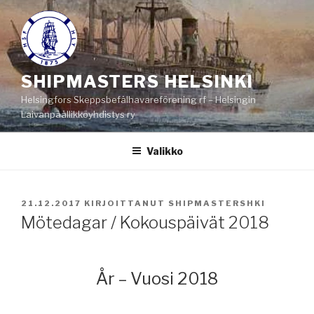
Siirry
sisältöön
SHIPMASTERS HELSINKI
Helsingfors Skeppsbefälhavareförening rf – Helsingin
Laivanpäällikköyhdistys ry
Valikko
JULKAISTU
21.12.2017
KIRJOITTANUT
SHIPMASTERSHKI
Mötedagar / Kokouspäivät 2018
År –
Vuosi 2018