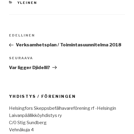
KATEGORIAT
YLEINEN
Artikkelien
Edellinen
EDELLINEN
selaus
artikkeli
Verksamhetsplan / Toimintasuunnitelma 2018
Seuraava
SEURAAVA
artikkeli
Var ligger Djidelli?
YHDISTYS / FÖRENINGEN
Helsingfors Skeppsbefälhavareförening rf -Helsingin
Laivanpäällikköyhdistys ry
C/0 Stig Sundberg
Vehnäkuja 4