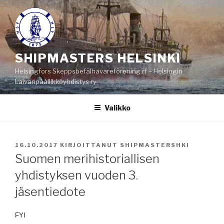
Siirry
sisältöön
SHIPMASTERS HELSINKI
Helsingfors Skeppsbefälhavareförening rf – Helsingin
Laivanpäällikköyhdistys ry
Valikko
JULKAISTU
16.10.2017
KIRJOITTANUT
SHIPMASTERSHKI
Suomen merihistoriallisen
yhdistyksen vuoden 3.
jäsentiedote
FYI