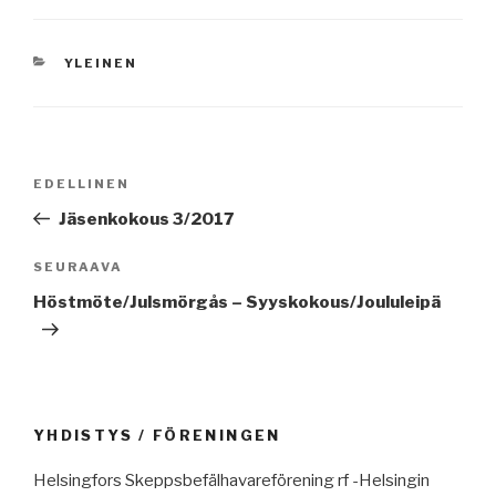
KATEGORIAT
YLEINEN
Artikkelien
Edellinen
EDELLINEN
selaus
artikkeli
Jäsenkokous 3/2017
Seuraava
SEURAAVA
artikkeli
Höstmöte/Julsmörgås – Syyskokous/Joululeipä
YHDISTYS / FÖRENINGEN
Helsingfors Skeppsbefälhavareförening rf -Helsingin