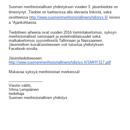
Suomen merihistoriallisen yhdistyksen vuoden 3. jäsentiedote on
ilmestynyt. Tiedote on luettavissa alla olevasta linkistä, sekä
osoitteessa
http://www.suomenmerihistoriallinenyhdistys.fi/
osioss
a ”Ajankohtaista.
Tiedotteen aiheena ovat vuoden 2016 toimintakertomus, syksyn
merihistorialliset seminaarit ja esitelmätilaisuudet sekä
matkakertomus syysretkestä Tallinnaan ja Naissaareen.
Jäsenretken kuvakoosteeseen voit tutustua yhdistyksen
Facebook-sivulla.
Jäsentiedotteeseen:
http://www.suomenmerihistoriallinenyhdistys.fi/SMHY317.pdf
Mukavaa syksyä merihistorian merkeissä!
—————————
Viestin välitti,
Vilma Lempiäinen
tiedottaja
Suomen merihistoriallinen yhdistys