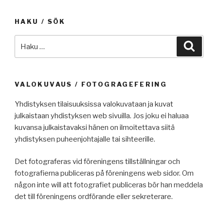
HAKU / SÖK
Etsi:
Haku
VALOKUVAUS / FOTOGRAGEFERING
Yhdistyksen tilaisuuksissa valokuvataan ja kuvat
julkaistaan yhdistyksen web sivuilla. Jos joku ei haluaa
kuvansa julkaistavaksi hänen on ilmoitettava siitä
yhdistyksen puheenjohtajalle tai sihteerille.
Det fotograferas vid föreningens tillställningar och
fotografierna publiceras på föreningens web sidor. Om
någon inte will att fotografiet publiceras bör han meddela
det till föreningens ordförande eller sekreterare.