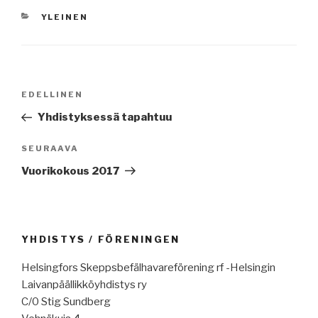
KATEGORIAT
YLEINEN
Artikkelien
Edellinen
EDELLINEN
selaus
artikkeli
Yhdistyksessä tapahtuu
Seuraava
SEURAAVA
artikkeli
Vuorikokous 2017
YHDISTYS / FÖRENINGEN
Helsingfors Skeppsbefälhavareförening rf -Helsingin
Laivanpäällikköyhdistys ry
C/0 Stig Sundberg