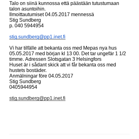
Talo on siinä kunnossa että päästään tutustumaan
talon asuntoihin.
Ilmoittautumiset 04.05.2017 mennessä
Stig Sundberg
p. 040 5944954
stig.sundberg@pp1.inet.fi
Vi har tilfälle att bekanta oss
med Mepas nya hus
05.05.2017 med början kl 13 00. Det tar ungefär 1 1/2
timme.
Adressen Slotsgatan 3 Helsingfors
Huset är i sådant skick att vi får bekanta oss med
hustets bostäder.
Anmälningar före 04.05.2017
Stig Sundberg
0405944954
stig.sundberg@pp1.inet.fi