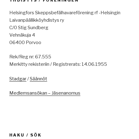
YHDISTYS / FÖRENINGEN
Helsingfors Skeppsbefälhavareförening rf -Helsingin
Laivanpäällikköyhdistys ry
C/0 Stig Sundberg
Vehnäkuja 4
06400 Porvoo
Rek/Reg nr: 67.555
Merkitty rekisteriin / Registrerats: 14.06.1955
Stadgar
/
Säännöt
Medlemsansökan – Jäsenanomus
HAKU / SÖK