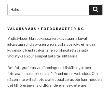
Etsi:
Haku
VALOKUVAUS / FOTOGRAGEFERING
Yhdistyksen tilaisuuksissa valokuvataan ja kuvat
julkaistaan yhdistyksen web sivuilla. Jos joku ei haluaa
kuvansa julkaistavaksi hänen on ilmoitettava siitä
yhdistyksen puheenjohtajalle tai sihteerille.
Det fotograferas vid föreningens tillställningar och
fotografierna publiceras på föreningens web sidor. Om
någon inte will att fotografiet publiceras bör han meddela
det till föreningens ordförande eller sekreterare.