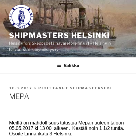
Siirry
sisältöön
SHIPMASTERS HELSINKI
Helsingfors Skeppsbefälhavareförening rf – Helsingin
Laivanpäällikköyhdistys ry
Valikko
JULKAISTU
16.3.2017
KIRJOITTANUT
SHIPMASTERSHKI
MEPA
Meillä on mahdollisuus tutustua Mepan uuteen taloon
05.05.2017 kl 13 00 alkaen. Kestää noin 1 1/2 tuntia.
Osoite Linnankatu 3 Helsinki.