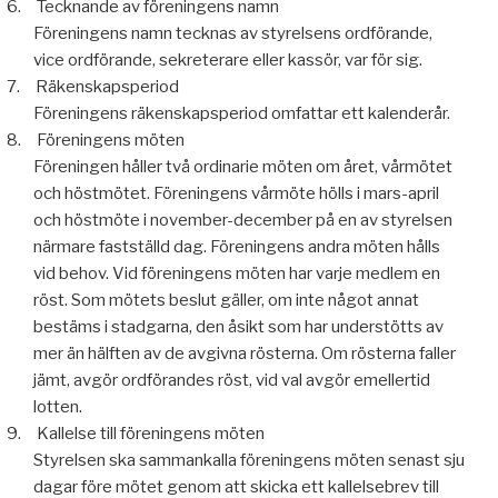
6.
Tecknande av föreningens namn
Föreningens namn tecknas av styrelsens ordförande,
vice ordförande, sekreterare eller kassör, var för sig.
7.
Räkenskapsperiod
Föreningens räkenskapsperiod omfattar ett kalenderår.
8.
Föreningens möten
Föreningen håller två ordinarie möten om året, vårmötet
och höstmötet. Föreningens vårmöte hölls i mars-april
och höstmöte i november-december på en av styrelsen
närmare fastställd dag. Föreningens andra möten hålls
vid behov. Vid föreningens möten har varje medlem en
röst. Som mötets beslut gäller, om inte något annat
bestäms i stadgarna, den åsikt som har understötts av
mer än hälften av de avgivna rösterna. Om rösterna faller
jämt, avgör ordförandes röst, vid val avgör emellertid
lotten.
9.
Kallelse till föreningens möten
Styrelsen ska sammankalla föreningens möten senast sju
dagar före mötet genom att skicka ett kallelsebrev till