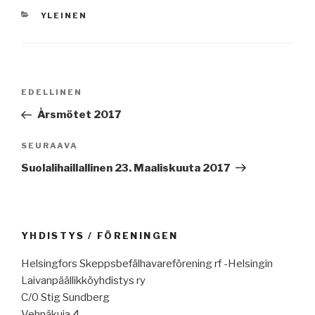
KATEGORIAT
YLEINEN
Artikkelien
Edellinen
EDELLINEN
selaus
artikkeli
Årsmötet 2017
Seuraava
SEURAAVA
artikkeli
Suolalihaillallinen 23. Maaliskuuta 2017
YHDISTYS / FÖRENINGEN
Helsingfors Skeppsbefälhavareförening rf -Helsingin
Laivanpäällikköyhdistys ry
C/0 Stig Sundberg
Vehnäkuja 4