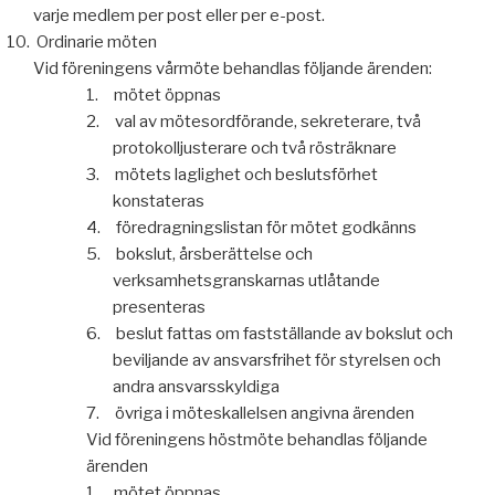
varje medlem per post eller per e-post.
10.
Ordinarie möten
Vid föreningens vårmöte behandlas följande ärenden:
1.
mötet öppnas
2.
val av mötesordförande, sekreterare, två
protokolljusterare och två rösträknare
3.
mötets laglighet och beslutsförhet
konstateras
4.
föredragningslistan för mötet godkänns
5.
bokslut, årsberättelse och
verksamhetsgranskarnas utlåtande
presenteras
6.
beslut fattas om fastställande av bokslut och
beviljande av ansvarsfrihet för styrelsen och
andra ansvarsskyldiga
7.
övriga i möteskallelsen angivna ärenden
Vid föreningens höstmöte behandlas följande
ärenden
1.
mötet öppnas