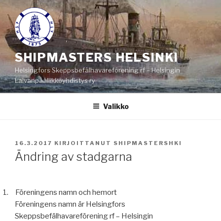
Siirry
sisältöön
SHIPMASTERS HELSINKI
Helsingfors Skeppsbefälhavareförening rf – Helsingin
Laivanpäällikköyhdistys ry
Valikko
JULKAISTU
16.3.2017
KIRJOITTANUT
SHIPMASTERSHKI
Ändring av stadgarna
1.
Föreningens namn och hemort
Föreningens namn är
Helsingfors
Skeppsbefälhavareförening rf – Helsingin