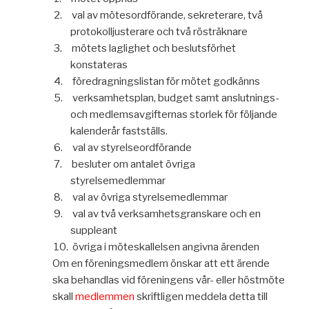
2.
val av mötesordförande, sekreterare, två
protokolljusterare och två rösträknare
3.
mötets laglighet och beslutsförhet
konstateras
4.
föredragningslistan för mötet godkänns
5.
verksamhetsplan, budget samt anslutnings-
och medlemsavgifternas storlek för följande
kalenderår fastställs.
6.
val av styrelseordförande
7.
besluter om antalet övriga
styrelsemedlemmar
8.
val av övriga styrelsemedlemmar
9.
val av två verksamhetsgranskare och en
suppleant
10.
övriga i möteskallelsen angivna ärenden
Om en föreningsmedlem önskar att ett ärende
ska behandlas vid föreningens vår- eller höstmöte
skall
medlemmen
skriftligen meddela detta till