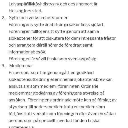
Laivanpäällikköyhdistys ry
och dess hemort är
Helsingfors stad.
2.
Syfte och verksamhetsformer
Föreningens syfte är att främja säker finsk sjöfart.
Föreningen fullföljer sitt syfte genom att samla
sjökaptener för att diskutera för dem intressanta frågor
och arrangera därtill hörande föredrag samt
informationsbesök.
Föreningen är såväl finsk- som svenskspråkig.
3.
Medlemmar
En person,
som har genomgått en godkänd
sjökaptensutbildning eller innehar sjökaptensbrev kan
ansluta sig som medlem i föreningen. Ordinarie
medlemmar godkänns av föreningens styrelse på
ansökan.
Föreningens ordninarie möte kan på förslag av
styrelsen
till hedersmedlem kalla en medlem som
förtjänstfullt verkat inom föreningen eller även en sådan
person, som på speciellt inverkat för den finska
sjöfartens väl.