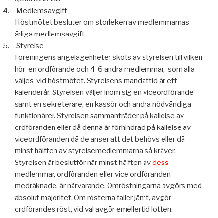
4.
Medlemsavgift
Höstmötet besluter om storleken av medlemmarnas
årliga medlemsavgift.
5.
Styrelse
Föreningens angelägenheter sköts av styrelsen till vilken
hör
en ordförande och 4-6 andra medlemmar,
som alla
väljes
vid höstmötet. Styrelsens mandattid är ett
kalenderår. Styrelsen väljer inom sig en viceordförande
samt en sekreterare, en kassör och andra nödvändiga
funktionärer. Styrelsen sammanträder på kallelse av
ordföranden eller då denna är förhindrad på kallelse av
viceordföranden då de anser att det behövs eller då
minst hälften av styrelsemedlemmarna så kräver.
Styrelsen är beslutför när minst hälften av
dess
medlemmar, ordföranden eller vice ordföranden
medräknade, är närvarande. Omröstningarna avgörs med
absolut majoritet. Om rösterna faller jämt, avgör
ordförandes röst, vid val avgör emellertid lotten.