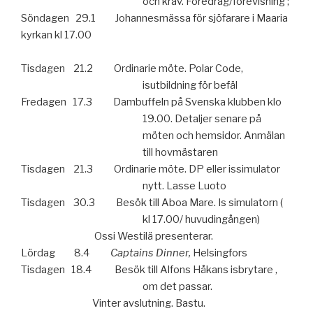
och krav. Föredrag/förevisning ;
Söndagen
29.1
Johannesmässa för sjöfarare i Maaria
kyrkan kl 17.00
Tisdagen
21.2
Ordinarie möte. Polar Code,
isutbildning för befäl
Fredagen
17.3
Dambuffeln på Svenska klubben klo
19.00. Detaljer senare på
möten och hemsidor. Anmälan
till hovmästaren
Tisdagen
21.3
Ordinarie möte. DP eller issimulator
nytt. Lasse Luoto
Tisdagen
30.3
Besök till Aboa Mare. Is simulatorn (
kl 17.00/ huvudingången)
Ossi Westilä presenterar.
Lördag
8.4
Captains Dinner,
Helsingfors
Tisdagen
18.4
Besök till Alfons Håkans isbrytare ,
om det passar.
Vinter avslutning. Bastu.