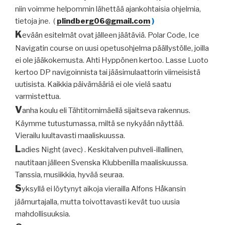
niin voimme helpommin lähettää ajankohtaisia ohjelmia,
tietoja jne.
(
plindberg06@gmail.com
)
K
evään esitelmät ovat jälleen jäätäviä. Polar Code, Ice
Navigatin course on uusi opetusohjelma päällystölle, joilla
ei ole jääkokemusta. Ahti Hyppönen kertoo. Lasse Luoto
kertoo DP navigoinnista tai jääsimulaattorin viimeisistä
uutisista. Kaikkia päivämääriä ei ole vielä saatu
varmistettua.
V
anha koulu eli Tähtitornimäellä sijaitseva rakennus.
Käymme tutustumassa, miltä se nykyään näyttää.
Vierailu luultavasti maaliskuussa.
L
adies Night (avec) . Keskitalven puhveli-illallinen,
nautitaan jälleen Svenska Klubbenilla maaliskuussa.
Tanssia, musiikkia, hyvää seuraa.
S
yksyllä ei löytynyt aikoja vierailla Alfons Håkansin
jäämurtajalla, mutta toivottavasti kevät tuo uusia
mahdollisuuksia.