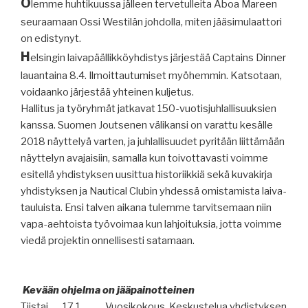
O
lemme huhtikuussa jälleen tervetulleita Aboa Mareen
seuraamaan Ossi Westilän johdolla, miten jääsimulaattori
on edistynyt.
H
elsingin laivapäällikköyhdistys järjestää Captains Dinner
lauantaina 8.4. Ilmoittautumiset myöhemmin. Katsotaan,
voidaanko järjestää yhteinen kuljetus.
Hallitus ja työryhmät jatkavat 150-vuotisjuhlallisuuksien
kanssa. Suomen Joutsenen välikansi on varattu kesälle
2018 näyttelyä varten, ja juhlallisuudet pyritään liittämään
näyttelyn avajaisiin, samalla kun toivottavasti voimme
esitellä yhdistyksen uusittua historiikkiä sekä kuvakirja
yhdistyksen ja Nautical Clubin yhdessä omistamista laiva-
tauluista. Ensi talven aikana tulemme tarvitsemaan niin
vapa-aehtoista työvoimaa kun lahjoituksia, jotta voimme
viedä projektin onnellisesti satamaan.
Kevään ohjelma on jääpainotteinen
Tiistai
17.1
Vuosikokous. Keskustelua yhdistyksen