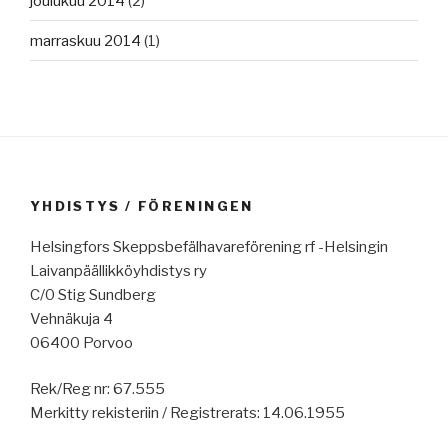
joulukuu 2014
(2)
marraskuu 2014
(1)
YHDISTYS / FÖRENINGEN
Helsingfors Skeppsbefälhavareförening rf -Helsingin
Laivanpäällikköyhdistys ry
C/0 Stig Sundberg
Vehnäkuja 4
06400 Porvoo
Rek/Reg nr: 67.555
Merkitty rekisteriin / Registrerats: 14.06.1955