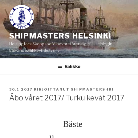
Siirry
sisältöön
SHIPMASTERS HELSINKI
Helsingfors Skeppsbefälhavareförening rf – Helsingin
Laivanpäällikköyhdistys ry
Valikko
JULKAISTU
30.1.2017
KIRJOITTANUT
SHIPMASTERSHKI
Åbo våret 2017/ Turku kevät 2017
Bäste