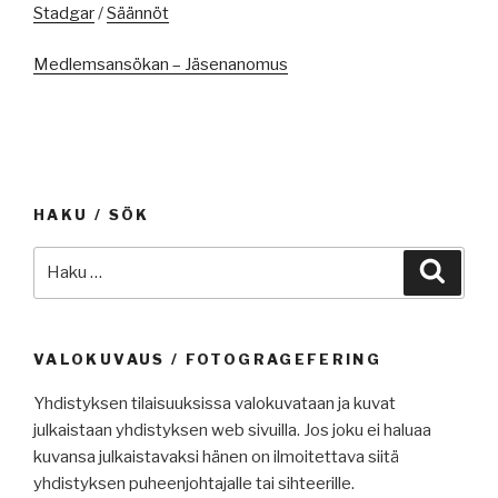
Stadgar
/
Säännöt
Medlemsansökan – Jäsenanomus
HAKU / SÖK
Etsi:
Haku
VALOKUVAUS / FOTOGRAGEFERING
Yhdistyksen tilaisuuksissa valokuvataan ja kuvat
julkaistaan yhdistyksen web sivuilla. Jos joku ei haluaa
kuvansa julkaistavaksi hänen on ilmoitettava siitä
yhdistyksen puheenjohtajalle tai sihteerille.