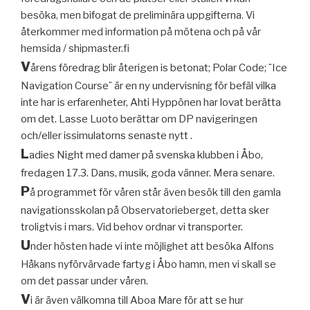
besöka, men bifogat de preliminära uppgifterna. Vi
återkommer med information på mötena och på vår
hemsida / shipmaster.fi
V
årens föredrag blir återigen is betonat; Polar Code; ¨I
ce
Navigation Course¨
är en ny undervisning för befäl vilka
inte har is erfarenheter, Ahti Hyppönen har lovat berätta
om det. Lasse Luoto berättar om DP navigeringen
och/eller issimulatorns senaste nytt .
L
adies Night med damer på svenska klubben i Åbo,
fredagen 17.3. Dans, musik, goda vänner. Mera senare.
P
å programmet för våren står även besök till den gamla
navigationsskolan på Observatorieberget, detta sker
troligtvis i mars. Vid behov ordnar vi transporter.
U
nder hösten hade vi inte möjlighet att besöka Alfons
Håkans nyförvärvade fartyg i Åbo hamn, men vi skall se
om det passar under våren.
V
i är även välkomna till Aboa Mare för att se hur