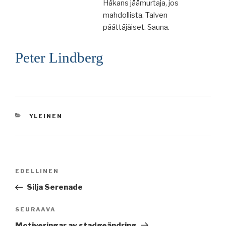
Håkans jäämurtaja, jos
mahdollista. Talven
päättäjäiset. Sauna.
Peter Lindberg
KATEGORIAT
YLEINEN
Artikkelien
Edellinen
EDELLINEN
selaus
artikkeli
Silja Serenade
Seuraava
SEURAAVA
artikkeli
Motiveringar av stadgeändring