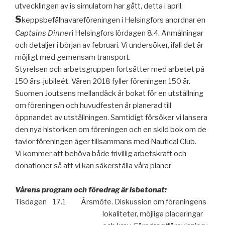
utvecklingen av is simulatorn har gått, detta i april.
S
keppsbefälhavareföreningen i Helsingfors anordnar en
Captains Dinner
i Helsingfors lördagen 8.4. Anmälningar
och detaljer i början av februari. Vi undersöker, ifall det är
möjligt med gemensam transport.
Styrelsen och arbetsgruppen fortsätter med arbetet på
150 års-jubileét. Våren 2018 fyller föreningen 150 år.
Suomen Joutsens mellandäck är bokat för en utställning
om föreningen och huvudfesten är planerad till
öppnandet av utställningen. Samtidigt försöker vi lansera
den nya historiken om föreningen och en skild bok om de
tavlor föreningen äger tillsammans med Nautical Club.
Vi kommer att behöva både frivillig arbetskraft och
donationer så att vi kan säkerställa våra planer
Vårens program och föredrag är isbetonat:
Tisdagen
17.1
Årsmöte. Diskussion om föreningens
lokaliteter, möjliga placeringar