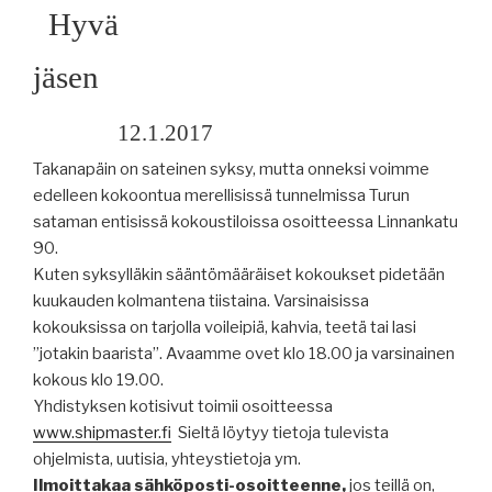
Hyvä
jäsen
12.1.2017
Takanapäin on sateinen syksy, mutta onneksi voimme
edelleen kokoontua merellisissä tunnelmissa Turun
sataman entisissä kokoustiloissa osoitteessa Linnankatu
90.
Kuten syksylläkin sääntömääräiset kokoukset pidetään
kuukauden kolmantena tiistaina. Varsinaisissa
kokouksissa on tarjolla voileipiä, kahvia, teetä tai lasi
”jotakin baarista”. Avaamme ovet klo 18.00 ja varsinainen
kokous klo 19.00.
Yhdistyksen kotisivut toimii osoitteessa
www.shipmaster.fi
Sieltä löytyy tietoja tulevista
ohjelmista, uutisia, yhteystietoja ym.
Ilmoittakaa sähköposti-osoitteenne,
jos teillä on,