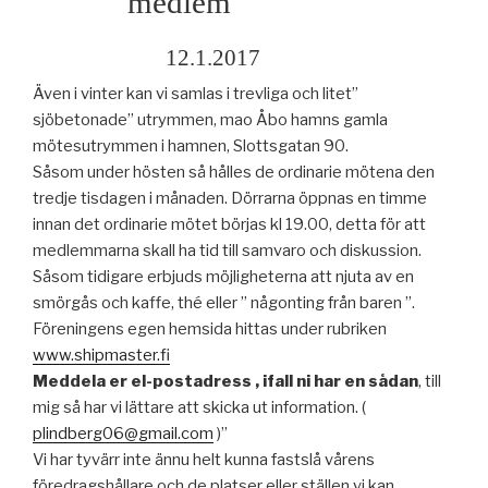
medlem
12.1.2017
Även i vinter kan vi samlas i trevliga och litet”
sjöbetonade” utrymmen, mao Åbo hamns gamla
mötesutrymmen i hamnen, Slottsgatan 90.
Såsom under hösten så hålles de ordinarie mötena den
tredje tisdagen i månaden. Dörrarna öppnas en timme
innan det ordinarie mötet börjas kl 19.00, detta för att
medlemmarna skall ha tid till samvaro och diskussion.
Såsom tidigare erbjuds möjligheterna att njuta av en
smörgås och kaffe, thé eller ” någonting från baren ”.
Föreningens egen hemsida hittas under rubriken
www.shipmaster.fi
Meddela er el-postadress , ifall ni har en sådan
, till
mig så har vi lättare att skicka ut information. (
plindberg06@gmail.com
)”
Vi har tyvärr inte ännu helt kunna fastslå vårens
föredragshållare och de platser eller ställen vi kan