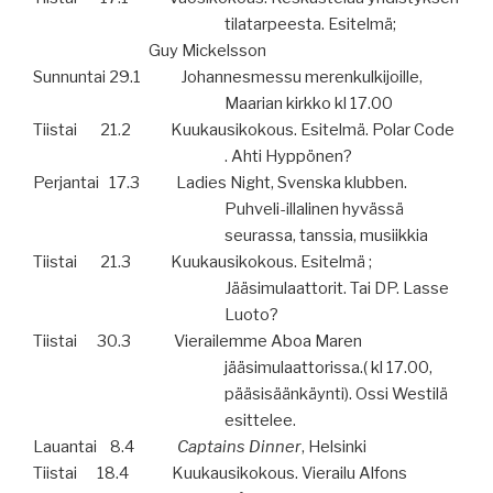
tilatarpeesta. Esitelmä;
Guy Mickelsson
Sunnuntai 29.1
Johannesmessu merenkulkijoille,
Maarian kirkko kl 17.00
Tiistai
21.2
Kuukausikokous. Esitelmä. Polar Code
. Ahti Hyppönen?
Perjantai
17.3
Ladies Night, Svenska klubben.
Puhveli-illalinen hyvässä
seurassa, tanssia, musiikkia
Tiistai
21.3
Kuukausikokous. Esitelmä ;
Jääsimulaattorit. Tai DP. Lasse
Luoto?
Tiistai
30.3
Vierailemme Aboa Maren
jääsimulaattorissa.( kl 17.00,
pääsisäänkäynti). Ossi Westilä
esittelee.
Lauantai
8.4
Captains Dinner
, Helsinki
Tiistai
18.4
Kuukausikokous. Vierailu Alfons