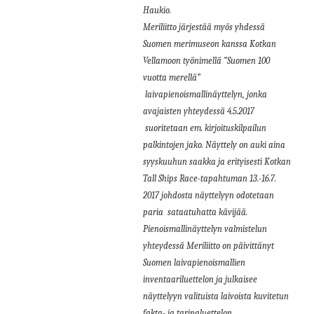
Haukio.
Meriliitto järjestää myös yhdessä
Suomen merimuseon kanssa Kotkan
Vellamoon työnimellä ”Suomen 100
vuotta merellä”
laivapienoismallinäyttelyn, jonka
avajaisten yhteydessä 4.5.2017
suoritetaan em. kirjoituskilpailun
palkintojen jako. Näyttely on auki aina
syyskuuhun saakka ja erityisesti Kotkan
Tall Ships Race-tapahtuman 13.-16.7.
2017 johdosta näyttelyyn odotetaan
paria
sataatuhatta kävijää.
Pienoismallinäyttelyn valmistelun
yhteydessä Meriliitto on päivittänyt
Suomen laivapienoismallien
inventaariluettelon ja julkaisee
näyttelyyn valituista laivoista kuvitetun
fakta- ja tarinaluettelon.