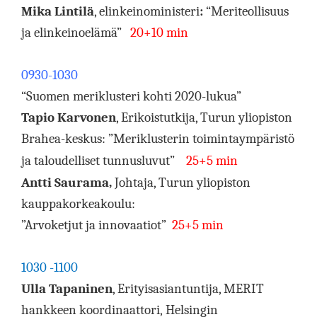
Mika Lintilä
, elinkeinoministeri
:
“Meriteollisuus
ja elinkeinoelämä”
20+10 min
0930-1030
“Suomen meriklusteri kohti 2020-lukua”
Tapio Karvonen
, Erikoistutkija, Turun yliopiston
Brahea-keskus:
”Meriklusterin toimintaympäristö
ja taloudelliset tunnusluvut”
25+5 min
Antti Saurama,
Johtaja, Turun yliopiston
kauppakorkeakoulu:
”Arvoketjut ja innovaatiot”
25+5 min
1030 -1100
Ulla Tapaninen
, Erityisasiantuntija, MERIT
hankkeen koordinaattori,
Helsingin