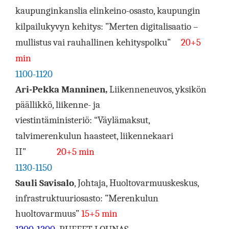
kaupunginkanslia elinkeino-osasto, kaupungin
kilpailukyvyn kehitys:
”Merten digitalisaatio –
mullistus vai rauhallinen kehityspolku”
20+5
min
1100-1120
Ari-Pekka Manninen,
Liikenneneuvos, yksikön
päällikkö, liikenne- ja
viestintäministeriö:
“Väylämaksut,
talvimerenkulun haasteet, liikennekaari
II”
20+5 min
1130-1150
Sauli Savisalo
, Johtaja, Huoltovarmuuskeskus,
infrastruktuuriosasto: ”
Merenkulun
huoltovarmuus”
15+5 min