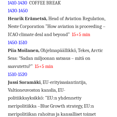
1410-1430
COFFEE BREAK
1430-1450
Henrik Erämetsä,
Head of Aviation Regulation,
Neste Corporation
”How aviation is proceeding –
ICAO climate deal and beyond”
15+5 min
1450-1510
Piia Moilanen,
Ohjelmapäällikkö, Tekes, Arctic
Seas:
“Sadan miljoonan satsaus – mitä on
saavutettu?”
15+5 min
1510-1520
Jussi Soramäki
, EU-erityisasiantintija,
Valtioneuvoston kanslia, EU-
politiikkayksikkö:
”EU:n yhdennetty
meripolitiikka –Blue Growth strategy, EU:n
meripolitiikan rahoitus ja kansalliset toimet