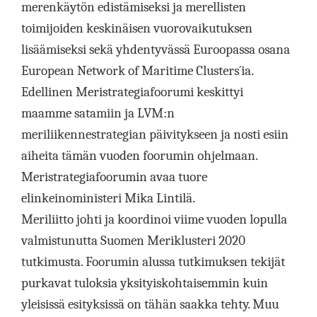
merenkäytön edistämiseksi ja merellisten
toimijoiden keskinäisen vuorovaikutuksen
lisäämiseksi sekä yhdentyvässä Euroopassa osana
European Network of Maritime Clusters´ia.
Edellinen Meristrategiafoorumi keskittyi
maamme satamiin ja LVM:n
meriliikennestrategian päivitykseen ja nosti esiin
aiheita tämän vuoden foorumin ohjelmaan.
Meristrategiafoorumin avaa tuore
elinkeinoministeri Mika Lintilä.
Meriliitto johti ja koordinoi viime vuoden lopulla
valmistunutta Suomen Meriklusteri 2020
tutkimusta. Foorumin alussa tutkimuksen tekijät
purkavat tuloksia yksityiskohtaisemmin kuin
yleisissä esityksissä on tähän saakka tehty. Muu