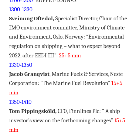
1200-1300
BUFFET-LOUNAS
1300-1330
Sveinung Oftedal,
Specialist Director, Chair of the
IMO environment committee, Ministry of Climate
and Environment, Oslo, Norway:
“Environmental
regulation on shipping – what to expect beyond
2022, after EEDI III”
25+5 min
1330-1350
Jacob Granqvist
, Marine Fuels & Services, Neste
Corporation:
“The Marine Fuel Revolution”
15+5
min
1350-1410
Tom Pippingsköld,
CF0, Finnlines Plc:
” A ship
investor’s view on the forthcoming changes”
15+5
min