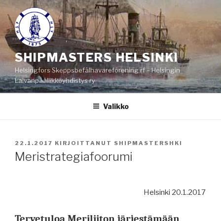
Siirry
sisältöön
SHIPMASTERS HELSINKI
Helsingfors Skeppsbefälhavareförening rf – Helsingin
Laivanpäällikköyhdistys ry
Valikko
JULKAISTU
22.1.2017
KIRJOITTANUT
SHIPMASTERSHKI
Meristrategiafoorumi
Helsinki 20.1.2017
Tervetuloa Meriliiton järjestämään