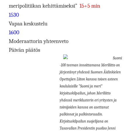
meripolitiikan kehittämiseksi”
15+5 min
1530
Vapaa keskustelu
1600
Moderaattorin yhteenveto
Päivän päätös
Suomi
-100 teeman innoittamana Meriliitto on
järjestänyt yhdessä Suomen Äidinkielen
Opettajien Liiton kanssa toisen asteen
koululaisille ”Suomi ja meri”
kirjoituskilpailun, johon Meriliitto
yhdessä meriklusterin eri yritysten ja
toimijoiden kanssa on asettanut
palkinnot ja palkintoraadin.
Kirjoituskilpailun suojelijana on
Tasavallan Presidentin puoliso Jenni