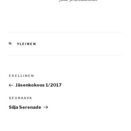
KATEGORIAT
YLEINEN
Artikkelien
Edellinen
EDELLINEN
selaus
artikkeli
Jäsenkokous 1/2017
Seuraava
SEURAAVA
artikkeli
Silja Serenade