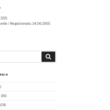
o
7.555
eriin / Registrerats: 14.06.1955
Haku
RKIV
)
6
(16)
(14)