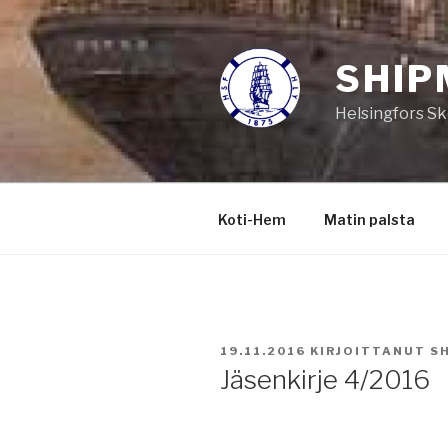
Siirry
sisältöön
SHIP
Helsingfors Sk
Koti-Hem
Matin palsta
JULKAISTU
19.11.2016
KIRJOITTANUT
S
Jäsenkirje 4/2016