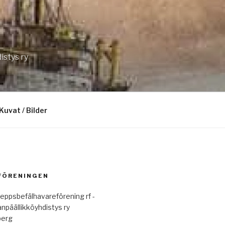
istys ry
Kuvat / Bilder
 FÖRENINGEN
eppsbefälhavareförening rf -
anpäällikköyhdistys ry
berg