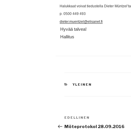
Halukkaat voivat tiedustella Dieter Müntzel’t
p. 0500 449 493
dieter.muentzel@elisanet.fi
Hyvää talvea!
Hallitus
KATEGORIAT
YLEINEN
Artikkelien
Edellinen
EDELLINEN
selaus
artikkeli
Möteprotokol 28.09.2016