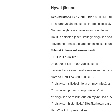
Hyvät jäsenet
Keskiviikkona 07.12.2016 klo 18:00
<- HU
on seuraava jäsenkokous Handelsgilletissä
.
Nautimme yhdessä perinteisen Joululeivän.
Hallitus esittelee jäsenistölle yhdistyksen s
Toivomme runsasta osanottoa ja keskustelua
Tulevat kokoukset seuraavasti:
11.01.2017 klo 18:00
08.03.2017 klo 18:00 Vuosikokous
Jäseniä kehoitetaan maksamaan kuluvan v
Nordea FI78 1745 3000 0146 56
Yhdistyksen silkkisolmioita on myynnissä, a’
Yhdistyksen pinssi on myynnissä a’ 5€
Yhdistyksen Adressikuoria on myynnissä a’ 
Yhdistyksen historiikkia ”Sjösäkerheten var 
Hinta25€ kpl + postimaksu.