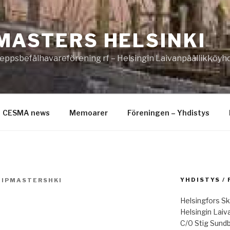
MASTERS HELSINKI
eppsbefälhavareförening rf – Helsingin Laivanpäällikköyhd
CESMA news
Memoarer
Föreningen – Yhdistys
YHDISTYS /
HIPMASTERSHKI
Helsingfors Sk
Helsingin Laiv
C/0 Stig Sund