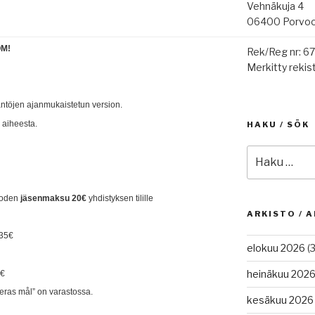
Vehnäkuja 4
06400 Porvo
OM!
Rek/Reg nr: 6
Merkitty rekist
ääntöjen ajanmukaistetun version.
 aiheesta.
HAKU / SÖK
Etsi:
uoden
jäsenmaksu 20€
yhdistyksen tilille
ARKISTO / A
 35€
elokuu 2026
(3
heinäkuu 202
5€
deras mål” on varastossa.
kesäkuu 2026