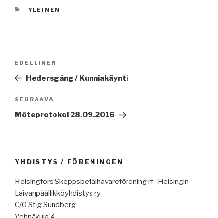
KATEGORIAT
YLEINEN
Artikkelien
Edellinen
EDELLINEN
selaus
artikkeli
Hedersgång / Kunniakäynti
Seuraava
SEURAAVA
artikkeli
Möteprotokol 28.09.2016
YHDISTYS / FÖRENINGEN
Helsingfors Skeppsbefälhavareförening rf -Helsingin
Laivanpäällikköyhdistys ry
C/0 Stig Sundberg
Vehnäkuja 4