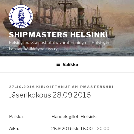
Siirry
sisältöön
SHIPMASTERS HELSINKI
Helsingfors Skeppsbefälhavareförening rf – Helsingin
Laivanpäällikköyhdistys ry
Valikko
JULKAISTU
27.10.2016
KIRJOITTANUT
SHIPMASTERSHKI
Jäsenkokous 28.09.2016
Paikka:
Handelsgillet, Helsinki
Aika:
28.9.2016 klo 18.00 – 20.00