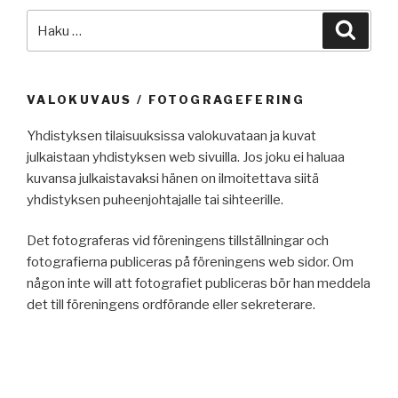
Etsi:
Haku
VALOKUVAUS / FOTOGRAGEFERING
Yhdistyksen tilaisuuksissa valokuvataan ja kuvat
julkaistaan yhdistyksen web sivuilla. Jos joku ei haluaa
kuvansa julkaistavaksi hänen on ilmoitettava siitä
yhdistyksen puheenjohtajalle tai sihteerille.
Det fotograferas vid föreningens tillställningar och
fotografierna publiceras på föreningens web sidor. Om
någon inte will att fotografiet publiceras bör han meddela
det till föreningens ordförande eller sekreterare.