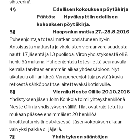
sihteerinä.
4§
Edellisen kokouksen pöytäkirja
Päätös:
Hyväksyttiin edellisen
kokouksen pöytäkirja.
5§
Haapsalun matka 27.-28.8.2016
Puheenjohtaja totesi matkan onnistuneen hyvin.
Antoisasta matkasta ja virolaisten vieraanvaraisuudesta
nautti 17 jäsentä ja 13 puolisoa. Viron yhdistyksestä oli 8
henkilöä mukana. Puheenjohtaja totesi, että seuraavalla
kerralla tarvitaan enemmän aikaa yhdessäoloon. Nyt
aikataulu oli liian kireä. Varapuheenjohtaja pyytää kuvia
retkestä sähköpostitse laitettavaksi kotisivuille.
6§
Vierailu Neste Oilille 20.10.2016
Yhdistyksen jäsen John Konkola toimii yhteyshenkilönä
Neste Oilin ja yhdistyksen välillä. Tilat ovat rajoitetut ja
mukaan pääsee ensimmäiset 20 henkilöä
ilmoittautumisjärjestyksessä. Jäsenkokouksen aikaan
vain yksi paikka oli jäljellä.
7§
Yhdistyksen sääntöjen