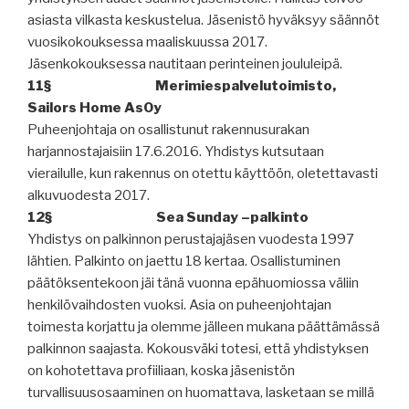
asiasta vilkasta keskustelua.
Jäsenistö hyväksyy säännöt
vuosikokouksessa maaliskuussa 2017.
Jäsenkokouksessa nautitaan perinteinen joululeipä.
11§
Merimiespalvelutoimisto,
Sailors Home AsOy
Puheenjohtaja on osallistunut rakennusurakan
harjannostajaisiin 17.6.2016. Yhdistys kutsutaan
vierailulle, kun rakennus on otettu käyttöön, oletettavasti
alkuvuodesta 2017.
12§
Sea Sunday –palkinto
Yhdistys on palkinnon perustajajäsen vuodesta 1997
lähtien. Palkinto on jaettu 18 kertaa. Osallistuminen
päätöksentekoon jäi tänä vuonna epähuomiossa väliin
henkilövaihdosten vuoksi. Asia on puheenjohtajan
toimesta korjattu ja olemme jälleen mukana päättämässä
palkinnon saajasta. Kokousväki totesi, että yhdistyksen
on kohotettava profiiliaan, koska jäsenistön
turvallisuusosaaminen on huomattava, lasketaan se millä