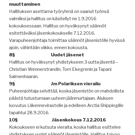
muuttaminen
Hallituksen asettama työryhmä on saanut työnsä
valmiiksi ja hallitus on käsitellyt ne 1.9.2016
kokouksessaan. Hallitus on hyväksynyt säännöt
esitettäväksi jäsenkokoukselle 7.12.2016.
Varapuheenjohtaja toimittaa säännöt jäsenistölle hyvissä
ajoin, vähintään viikko, ennen kokousta.
8§
Uudet jäsenet
Hallitus on hyväksynyt yhdistykseen 3 uutta jäsentä –
Christian Wennerstrandin, Tom Ekegrenin ja Tapani
Salmenhaaran.
9§
Jm Polariksen vierailu
Puheenjohtaja selvittää, koska jäsenistön on mahdollista
päästä tutustumaan uuteen jäänmurtajaan. Aluksen
luovutus Liikennevirastolle ja edelleen Arctia Shippingille
tapahtui 28.9.2016.
10§
Jäsenkokous 7.12.2016
Kokoukseen ei kutsuta vieraita, koska hallitus esittelee
yhdistyksen uudet säännöt jäsenistölle. Hallitus toivoo