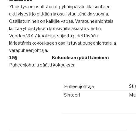
Yhdistys on osallistunut pyhäinpäivän tilaisuuteen
aktiivisesti jo pitkään ja osallistuu tänäkin vuonna.
Osallistuminen on kaikille vapaa. Varapuheenjohtaja
laittaa yhdistyksen kotisivuille asiasta viestin.
Vuoden 2017 koollekutsujasta pidettävään
järjestämiskokoukseen osallistuvat puheenjohtaja ja
varapuheenjohtaja.
15
§
Kokouksen päättäminen
Puheenjohtaja päätti kokouksen.
Sti
Puheenjohtaja
Sihteeri
Mat