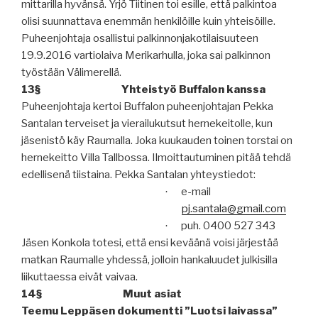
mittarilla hyvänsä. Yrjö Tiitinen toi esille, että palkintoa
olisi suunnattava enemmän henkilöille kuin yhteisöille.
Puheenjohtaja osallistui palkinnonjakotilaisuuteen
19.9.2016 vartiolaiva Merikarhulla, joka sai palkinnon
työstään Välimerellä.
13§
Yhteistyö Buffalon kanssa
Puheenjohtaja kertoi Buffalon puheenjohtajan Pekka
Santalan terveiset ja vierailukutsut hernekeitolle, kun
jäsenistö käy Raumalla. Joka kuukauden toinen torstai on
hernekeitto Villa Tallbossa. Ilmoittautuminen pitää tehdä
edellisenä tiistaina. Pekka Santalan yhteystiedot:
e-mail
·
pj.santala@gmail.com
puh. 0400 527 343
·
Jäsen Konkola totesi, että ensi keväänä voisi järjestää
matkan Raumalle yhdessä, jolloin hankaluudet julkisilla
liikuttaessa eivät vaivaa.
14§
Muut asiat
Teemu Leppäsen dokumentti ”Luotsi laivassa”