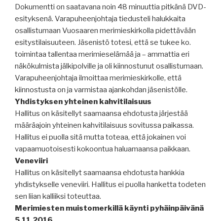
Dokumentti on saatavana noin 48 minuuttia pitkänä DVD-
esityksenä. Varapuheenjohtaja tiedusteli halukkaita
osallistumaan Vuosaaren merimieskirkolla pidettävään
esitystilaisuuteen. Jäsenistö totesi, että se tukee ko.
toimintaa tallentaa merimieselämää ja – ammattia eri
näkökulmista jälkipolville ja oli kiinnostunut osallistumaan.
Varapuheenjohtaja ilmoittaa merimieskirkolle, että
kiinnostusta on ja varmistaa ajankohdan jäsenistölle.
Yhdistyksen yhteinen kahvitilaisuus
Hallitus on käsitellyt saamaansa ehdotusta järjestää
määräajoin yhteinen kahvitilaisuus sovitussa paikassa.
Hallitus ei puolla sitä mutta toteaa, että jokainen voi
vapaamuotoisesti kokoontua haluamaansa paikkaan.
Veneviiri
Hallitus on käsitellyt saamaansa ehdotusta hankkia
yhdistykselle veneviiri. Hallitus ei puolla hanketta todeten
sen liian kalliiksi toteuttaa.
Merimiesten muistomerkillä käynti pyhäinpäivänä
5.11.2016