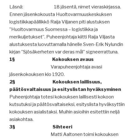
Läsnä:
18 jäsentä, nimet vieraskirjassa.
Ennen jäsenkokousta Huoltovarmuuskeskuksen
logistiikkapäällikkö Raija Viljanen piti alustuksen
”Huoltovarmuus Suomessa – logistiikka ja
merikuljetukset”. Puheenjohtaja kiitti Raija Viljasta
alustuksesta luovuttamalla hänelle Sven-Erik Nylundin
kirjan ”Sjösäkerheten var deras mål” signeerrattuna.
1§
Kokouksen avaus
Varapuheenjohtaja avasi
jäsenkokouksen klo 1920.
2§
Kokouksen laillisuus,
päätösvaltaisuus ja esityslistan hyväksyminen
Puheenjohtaja totesi kokouksen laillisesti kokoon
kutsutuksi ja päätösvaltaiseksi, esityslista hyväksyttiin
kokouksen asialistaksi. Muihin asioihin esitettiin neljä
asiakohtaa.
3§
Sihteeri
Matti Aaltonen toimi kokouksen