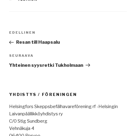
Artikkelien
Edellinen
EDELLINEN
selaus
artikkeli
Resan till Haapsalu
Seuraava
SEURAAVA
artikkeli
Yhteinen syysretki Tukholmaan
YHDISTYS / FÖRENINGEN
Helsingfors Skeppsbefälhavareförening rf -Helsingin
Laivanpäällikköyhdistys ry
C/0 Stig Sundberg
Vehnäkuja 4
06400 Porvoo