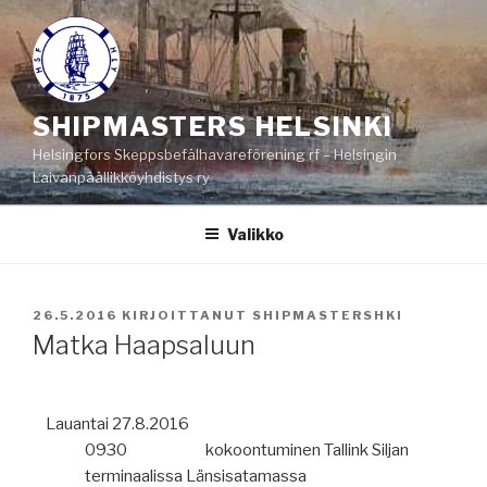
Siirry
sisältöön
SHIPMASTERS HELSINKI
Helsingfors Skeppsbefälhavareförening rf – Helsingin
Laivanpäällikköyhdistys ry
Valikko
JULKAISTU
26.5.2016
KIRJOITTANUT
SHIPMASTERSHKI
Matka Haapsaluun
Lauantai 27.8.2016
0930
kokoontuminen Tallink Siljan
terminaalissa Länsisatamassa