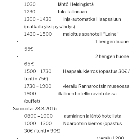
1030
lähtö Helsingistä
1230
tulo Tallinnaan
1300 – 1430
linja-automatka Haapsaluun
(matkalla yksi pysähdys)
1430 – 1500
majoitus spahotelli ”Laine”
1 hengen huone
·
55€
2 hengen huone
·
65 €
1500 – 1730
Haapsalu kierros (opastus 30€ /
tunti = 75€)
1730 – 1900
vierailu Rannarootsin museossa
1900
illallinen hotellin ravintolassa
(buffet)
Sunnuntai 28.8.2016
0800 – 1000
aamiainen ja lähtö hotellista
1000 – 1300
Noarootsin kierros (opastus
30€ / tunti = 90€)
vierailu 1200-
·