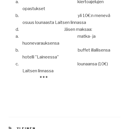
a.
kiertoajelujen
opastukset
b.
yli 10€:n menevä
osuus lounaasta Laitsen linnassa
d.
Jäsen maksaa:
a.
matka- ja
huonevarauksensa
b.
buffet illallisensa
hotelli ”Laineessa”
c.
lounaansa (10€)
Laitsen linnassa
* * *
KATEGORIAT
YLEINEN