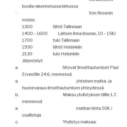
luvulla rakennetussa kirkossa
Von Rosenin
·
moisio
1300
lähtö Tallinnaan
1400 – 1600
Laitsen linna (lounas, 10 – 15€)
1700
tulo Tallinnaan
1930
lähtö Helsinkiin
2130
tulo Helsinkiin
Järjestelyt:
a.
Sitovat ilmoittautumiset Paul
Ervastille 24.6. mennessä
a.
yhteinen matka- ja
huonevaraus ilmoittautumisen yhteydessä
b.
Maksu yhdistyksen tilille 1.7.
mennessä
a.
matkan hinta 50€ /
osallistuja
c.
Yhdistys maksaa: