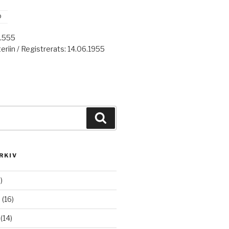
o
7.555
eriin / Registrerats: 14.06.1955
Haku
RKIV
)
6
(16)
(14)