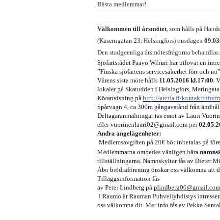
Bästa medlemmar!
Välkommen till årsmötet
, som hålls på Hande
(Kaserngatan 23, Helsingfors) onsdagen
09.03
Den stadgeenliga årsmötesfrågorna behandlas
Sjöfartsrådet Paavo Wihuri har utlovat en intr
”Finska sjöfartens servicesäkerhet förr och nu”
Vårens sista möte hålls
11.05.2016 kl.17:00.
V
lokaler på Skatudden i Helsingfors, Maringata
Köranvisning på
http://arctia.fi/kontaktinfor
Spårvagn 4, ca 300m gångavstånd från ändhål
Deltagaranmälningar tas emot av Lauri Vuorin
eller vuorinenlauri02@gmail.com
per
02.05.
Andra angelägenheter:
Medlemsavgiften på 20€ bör inbetalas på för
Medlemmarna ombedes vänligen bära
namnsk
tillställningarna.
Namnskyltar fås av Dieter M
Åbo brödraförening önskar oss välkomna att del
Tilläggsinformation fås
av Peter Lindberg på
plindberg06@gmail.co
I Raumo är Rauman Puhveliyhdistys intresserad
oss välkomna dit.
Mer info fås av Pekka Santa