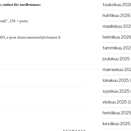
toukokuu 202
er, endast för medlemmar:
huhtikuu 2026
 mål”, 25€ + porto.
maaliskuu 20
helmikuu 202
93, e-post dieter.muentzel@elisanet.fi
tammikuu 202
joulukuu 2025
marraskuu 20
lokakuu 2025
(
syyskuu 2025
elokuu 2025
(1
heinäkuu 202
kesäkuu 2025