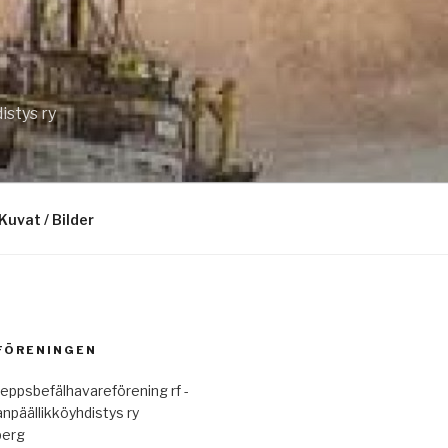
istys ry
Kuvat / Bilder
 FÖRENINGEN
eppsbefälhavareförening rf -
anpäällikköyhdistys ry
berg