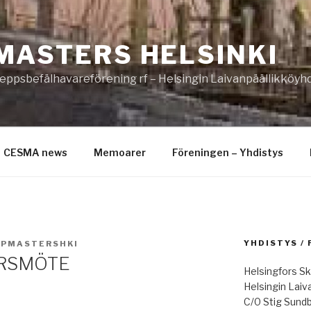
MASTERS HELSINKI
eppsbefälhavareförening rf – Helsingin Laivanpäällikköyhd
CESMA news
Memoarer
Föreningen – Yhdistys
YHDISTYS /
IPMASTERSHKI
ÅRSMÖTE
Helsingfors Sk
Helsingin Laiv
C/0 Stig Sund