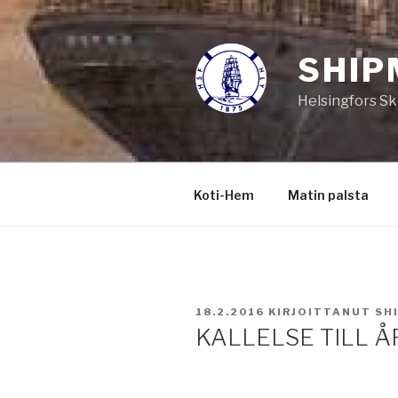
Siirry
sisältöön
SHIP
Helsingfors Sk
Koti-Hem
Matin palsta
JULKAISTU
18.2.2016
KIRJOITTANUT
SH
KALLELSE TILL 