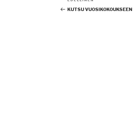
Edellinen
EDELLINEN
selaus
artikkeli
KUTSU VUOSIKOKOUKSEEN