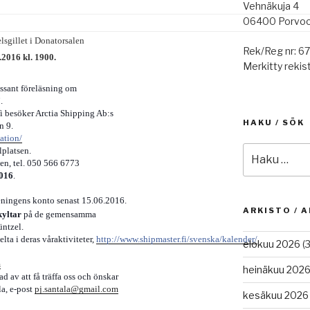
Vehnäkuja 4
06400 Porvo
lsgillet i Donatorsalen
Rek/Reg nr: 6
.2016 kl. 1900.
Merkitty rekist
.
essant föreläsning om
.
i besöker Arctia Shipping Ab:s
HAKU / SÖK
n 9.
mation/
Etsi:
lplatsen.
en, tel. 050 566 6773
2016
.
eningens konto senast 15.06.2016.
ARKISTO / A
yltar
på de gemensamma
üntzel.
ta i deras våraktiviteter,
http://www.shipmaster.fi/svenska/kalender/
elokuu 2026
(3
m
heinäkuu 202
 av att få träffa oss och önskar
la, e-post
pj.santala@gmail.com
kesäkuu 2026