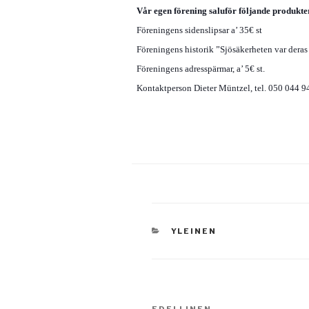
Vår egen förening saluför följande produkt
Föreningens sidenslipsar a’ 35€ st
Föreningens historik ”Sjösäkerheten var deras
Föreningens adresspärmar, a’ 5€ st.
Kontaktperson Dieter Müntzel, tel. 050 044 94
KATEGORIAT
YLEINEN
Artikkelien