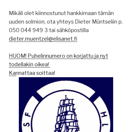
Mikäli olet kiinnostunut hankkimaan tämän
uuden solmion, ota yhteys Dieter Müntseliin p.
050 044 949 3 tai sähköpostilla
dieter.muentzel@elisanet.fi
HUOM! Puhelinnumero on korjattu ja nyt
todellakin oikea!
Kannattaa soittaa!