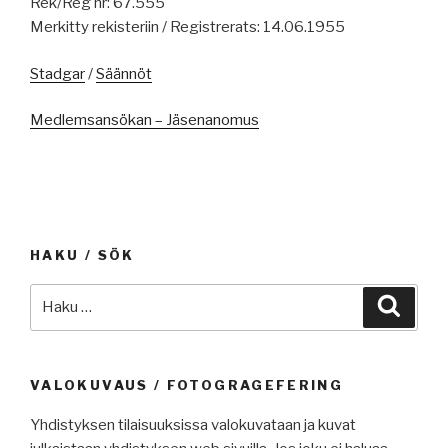
Rek/Reg nr: 67.555
Merkitty rekisteriin / Registrerats: 14.06.1955
Stadgar
/
Säännöt
Medlemsansökan – Jäsenanomus
HAKU / SÖK
Etsi:
Haku
VALOKUVAUS / FOTOGRAGEFERING
Yhdistyksen tilaisuuksissa valokuvataan ja kuvat