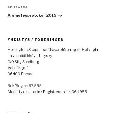
Seuraava
SEURAAVA
artikkeli
Årsmötesprotokoll 2015
YHDISTYS / FÖRENINGEN
Helsingfors Skeppsbefälhavareförening rf -Helsingin
Laivanpäällikköyhdistys ry
C/0 Stig Sundberg
Vehnäkuja 4
06400 Porvoo
Rek/Reg nr: 67.555
Merkitty rekisteriin / Registrerats: 14.06.1955