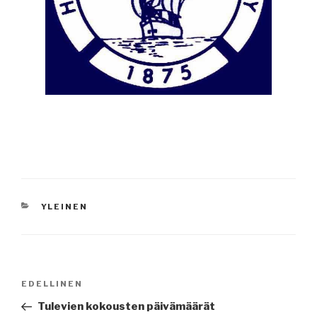
KATEGORIAT
YLEINEN
Artikkelien
Edellinen
EDELLINEN
selaus
artikkeli
Tulevien kokousten päivämäärät