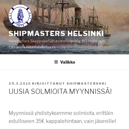
Siirry
sisältöön
SHIPMASTERS HELSINKI
Helsingfors Skeppsbefälhavareförening rf – Helsingin
Laivanpäällikköyhdistys ry
Valikko
JULKAISTU
29.3.2015
KIRJOITTANUT
SHIPMASTERSHKI
UUSIA SOLMIOITA MYYNNISSÄ!
Myynnissä yhdistyksemme solmiota, erittäin
edulliseen 35€ kappalehintaan, vain jäsenille!