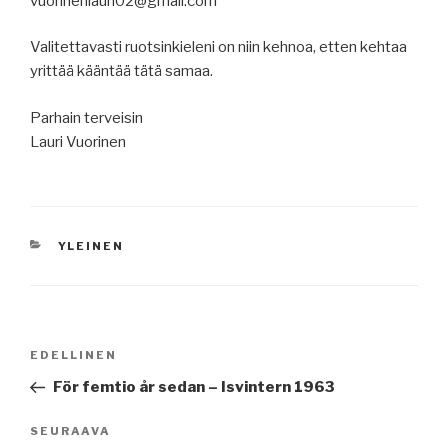
vuorinenlauri02@gmail.com
Valitettavasti ruotsinkieleni on niin kehnoa, etten kehtaa
yrittää kääntää tätä samaa.
Parhain terveisin
Lauri Vuorinen
KATEGORIAT
YLEINEN
Artikkelien
Edellinen
EDELLINEN
selaus
artikkeli
För femtio år sedan – Isvintern 1963
Seuraava
SEURAAVA