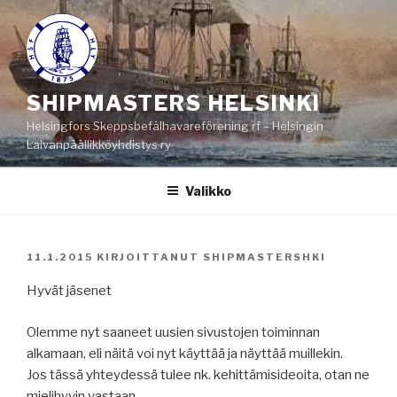
Siirry
sisältöön
SHIPMASTERS HELSINKI
Helsingfors Skeppsbefälhavareförening rf – Helsingin
Laivanpäällikköyhdistys ry
Valikko
JULKAISTU
11.1.2015
KIRJOITTANUT
SHIPMASTERSHKI
Hyvät jäsenet
Olemme nyt saaneet uusien sivustojen toiminnan
alkamaan, eli näitä voi nyt käyttää ja näyttää muillekin.
Jos tässä yhteydessä tulee nk. kehittämisideoita, otan ne
mielihyvin vastaan.