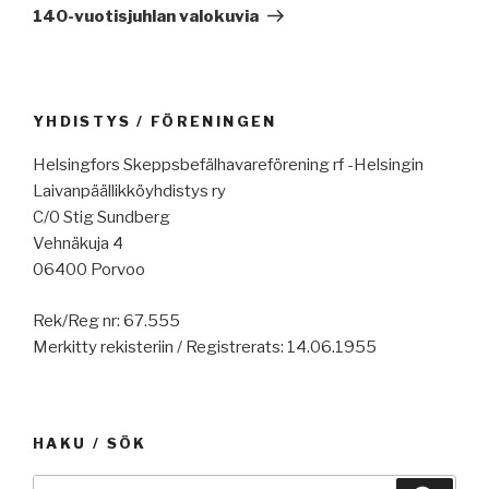
artikkeli
140-vuotisjuhlan valokuvia
YHDISTYS / FÖRENINGEN
Helsingfors Skeppsbefälhavareförening rf -Helsingin
Laivanpäällikköyhdistys ry
C/0 Stig Sundberg
Vehnäkuja 4
06400 Porvoo
Rek/Reg nr: 67.555
Merkitty rekisteriin / Registrerats: 14.06.1955
HAKU / SÖK
Etsi: