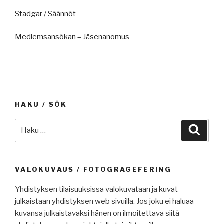
Stadgar
/
Säännöt
Medlemsansökan – Jäsenanomus
HAKU / SÖK
Etsi:
Haku
VALOKUVAUS / FOTOGRAGEFERING
Yhdistyksen tilaisuuksissa valokuvataan ja kuvat
julkaistaan yhdistyksen web sivuilla. Jos joku ei haluaa
kuvansa julkaistavaksi hänen on ilmoitettava siitä