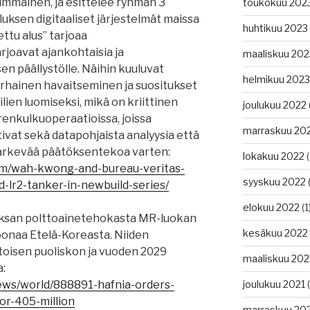
immäinen, ja esittelee ryhmän 3
toukokuu 202
luksen digitaaliset järjestelmät maissa
huhtikuu 2023
ttu alus” tarjoaa
rjoavat ajankohtaisia ​​ja
maaliskuu 202
sen päällystölle. Näihin kuuluvat
helmikuu 2023
hainen havaitseminen ja suositukset
ien luomiseksi, mikä on kriittinen
joulukuu 2022
enkulkuoperaatioissa, joissa
marraskuu 20
vat sekä datapohjaista analyysia että
 järkevää päätöksentekoa varten:
lokakuu 2022
(
om/wah-kwong-and-bureau-veritas-
syyskuu 2022
(
d-lr2-tanker-in-newbuild-series/
elokuu 2022
(1
eksan polttoainetehokasta MR-luokan
kesäkuu 2022
joonaa Etelä-Koreasta. Niiden
toisen puoliskon ja vuoden 2029
maaliskuu 202
:
ews/world/888891-hafnia-orders-
joulukuu 2021
(
for-405-million
marraskuu 20