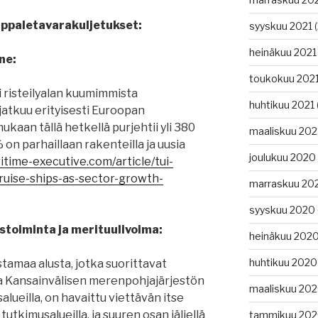
 kappaletavarakuljetukset:
syyskuu 2021
(
heinäkuu 2021
ne:
toukokuu 202
si risteilyalan kuumimmista
huhtikuu 2021
jatkuu erityisesti Euroopan
ukaan tällä hetkellä purjehtii yli 380
maaliskuu 202
 % on parhaillaan rakenteilla ja uusia
joulukuu 2020
itime-executive.com/article/tui-
cruise-ships-as-sector-growth-
marraskuu 20
syyskuu 2020
stoiminta ja merituulivoima:
heinäkuu 202
huhtikuu 2020
tamaa alusta, jotka suorittavat
 Kansainvälisen merenpohjajärjestön
maaliskuu 20
salueilla, on havaittu viettävän itse
tutkimusalueilla, ja suuren osan jäljellä
tammikuu 20