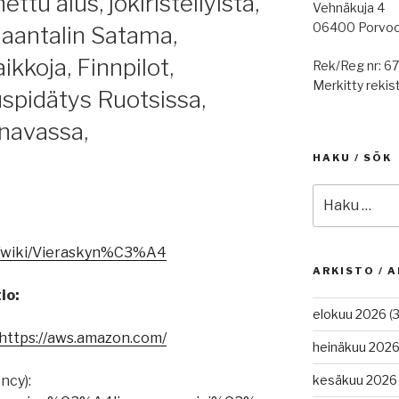
ttu alus, jokiristeilyistä,
Vehnäkuja 4
06400 Porvo
 Naantalin Satama,
kkoja, Finnpilot,
Rek/Reg nr: 6
Merkitty rekist
uspidätys Ruotsissa,
anavassa,
HAKU / SÖK
Etsi:
org/wiki/Vieraskyn%C3%A4
ARKISTO / A
io:
elokuu 2026
(3
https://aws.amazon.com/
heinäkuu 202
ncy):
kesäkuu 2026