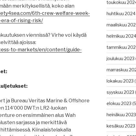
toukokuu 202
ämään merkityksellistä, koko alan
afety4sea.com/6th-crew-welfare-week-
huhtikuu 2024
era-of-rising-risk/
maaliskuu 20
akuutuksen viennissä? Virhe voi käydä
helmikuu 202
selvittää ajoissa:
tammikuu 202
ccess-to-markets/en/content/guide-
joulukuu 2023
marraskuu 20
et:
lokakuu 2023
(
kuljetukset:
syyskuu 2023
(
t ja Bureau Veritas Marine & Offshore
elokuu 2023
(5
en 114’000 DWT:n LR2-luokan
heinäkuu 2023
 Venture on ensimmäinen alus Wah
usten sarjassa ja merkittävä
kesäkuu 2023
hittämisessä. Kiinalaistelakalla