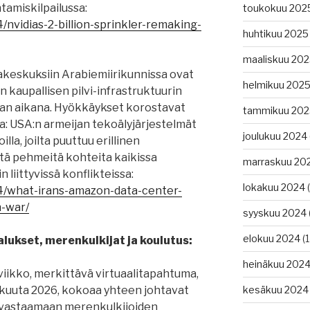
tamiskilpailussa:
toukokuu 202
/nvidias-2-billion-sprinkler-remaking-
huhtikuu 2025
maaliskuu 20
akeskuksiin Arabiemiirikunnissa ovat
helmikuu 202
 kaupallisen pilvi-infrastruktuurin
an aikana. Hyökkäykset korostavat
tammikuu 202
a: USA:n armeijan tekoälyjärjestelmät
joulukuu 2024
oilla, joilta puuttuu erillinen
stä pehmeitä kohteita kaikissa
marraskuu 20
 liittyvissä konflikteissa:
lokakuu 2024
(
04/what-irans-amazon-data-center-
-war/
syyskuu 2024
elokuu 2024
(1
lukset, merenkulkijat ja koulutus:
heinäkuu 202
iikko, merkittävä virtuaalitapahtuma,
äkuuta 2026, kokoaa yhteen johtavat
kesäkuu 2024
vastaamaan merenkulkijoiden