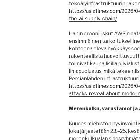
tekoälyinfrastruktuurin raken
https://asiatimes.com/2026/04
the-ai-supply-chain/
Iranin drooni-iskut AWS:n dat
ensimmäinen tarkoituksellinen
kohteena oleva hyökkäys sod
rakenteellista haavoittuvuutt
toimivat kaupallisilla pilvialust
ilmapuolustus, mikä tekee nii
Persianlahden infrastruktuuriin
https://asiatimes.com/2026/
attacks-reveal-about-modern
Merenkulku, varustamot ja a
Kuudes miehistön hyvinvointiv
joka järjestetään 23.–25. kes
merenkulkualan sidosryhmät 