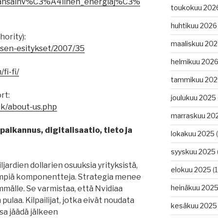
ki/Kansainv%C3%A4linen_energiaj%C3%
toukokuu 202
huhtikuu 2026
ority):
maaliskuu 20
tuksen-esitykset/2007/35
helmikuu 202
fi-fi/
tammikuu 202
rt:
joulukuu 2025
k/about-us.php
marraskuu 20
aikannus, digitalisaatio, tieto ja
lokakuu 2025
(
syyskuu 2025
ljardien dollarien osuuksia yrityksistä,
elokuu 2025
(1
simpiä komponentteja. Strategia menee
heinäkuu 202
mälle. Se varmistaa, että Nvidiaa
pulaa. Kilpailijat, jotka eivät noudata
kesäkuu 2025
sa jäädä jälkeen