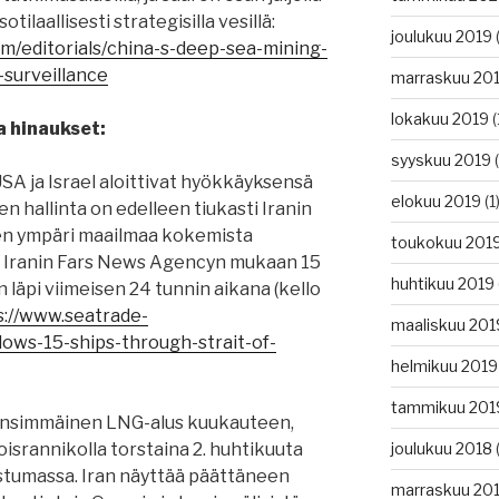
otilaallisesti strategisilla vesillä:
joulukuu 2019
(
om/editorials/china-s-deep-sea-mining-
surveillance
marraskuu 20
lokakuu 2019
(
a hinaukset:
syyskuu 2019
(
 USA ja Israel aloittivat hyökkäyksensä
elokuu 2019
(1
n hallinta on edelleen tiukasti Iranin
ten ympäri maailmaa kokemista
toukokuu 201
ta. Iranin Fars News Agencyn mukaan 15
huhtikuu 2019
läpi viimeisen 24 tunnin aikana (kello
s://www.seatrade-
maaliskuu 201
lows-15-ships-through-strait-of-
helmikuu 2019
tammikuu 201
 ensimmäinen LNG-alus kuukauteen,
oisrannikolla torstaina 2. huhtikuuta
joulukuu 2018
(
istumassa. Iran näyttää päättäneen
marraskuu 20