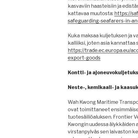
kasvaviin haasteisiin ja edist
kattavaa muutosta:
https://s
safeguarding-seafarers-in-an-
Kuka maksaa kuljetuksen ja v
kalliiksi, joten asia kannattaa 
https://trade.ec.europa.eu/a
export-goods
Kontti- ja ajoneuvokuljetuks
Neste-, kemikaali- ja kaasu
Wah Kwong Maritime Transpor
ovat toimittaneet ensimmäis
tuotesäiliöaluksen. Frontier
Kwongin uudessa älykkäiden al
virstanpylväs sen laivaston ke