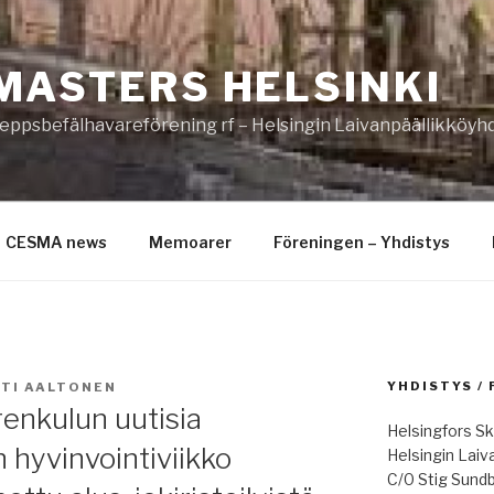
MASTERS HELSINKI
eppsbefälhavareförening rf – Helsingin Laivanpäällikköyhd
CESMA news
Memoarer
Föreningen – Yhdistys
YHDISTYS /
TI AALTONEN
enkulun uutisia
Helsingfors Sk
 hyvinvointiviikko
Helsingin Laiv
C/0 Stig Sund