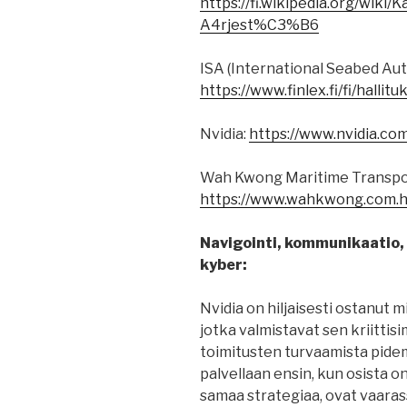
https://fi.wikipedia.org/wi
A4rjest%C3%B6
ISA (International Seabed Auth
https://www.finlex.fi/fi/halli
Nvidia:
https://www.nvidia.com/
Wah Kwong Maritime Transpo
https://www.wahkwong.com.h
Navigointi, kommunikaatio, p
kyber:
Nvidia on hiljaisesti ostanut mi
jotka valmistavat sen kriitti
toimitusten turvaamista pidem
palvellaan ensin, kun osista on 
samaa strategiaa, ovat vaaras