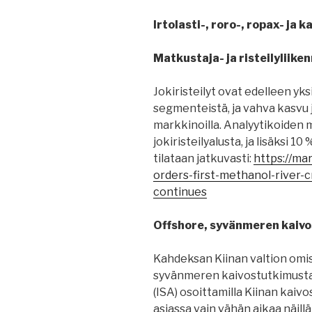
Irtolasti-, roro-, ropax- ja
Matkustaja- ja risteilyliiken
Jokiristeilyt ovat edelleen yk
segmenteistä, ja vahva kasvu 
markkinoilla. Analyytikoiden m
jokiristeilyalusta, ja lisäksi 10
tilataan jatkuvasti:
https://mar
orders-first-methanol-river-
continues
Offshore, syvänmeren kaivo
Kahdeksan Kiinan valtion omis
syvänmeren kaivostutkimusta
(ISA) osoittamilla Kiinan kaivo
asiassa vain vähän aikaa näillä 