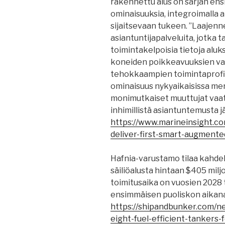
rakennettu alus on sarjan ens
ominaisuuksia, integroimalla a
sijaitsevaan tukeen. ”Laajenne
asiantuntijapalveluita, jotka ta
toimintakelpoisia tietoja aluk
koneiden poikkeavuuksien var
tehokkaampien toimintaprofiil
ominaisuus nykyaikaisissa mer
monimutkaiset muuttujat vaati
inhimillistä asiantuntemusta
https://www.marineinsight.c
deliver-first-smart-augmente
Hafnia-varustamo tilaa kahd
säiliöalusta hintaan $405 mil
toimitusaika on vuosien 2028 
ensimmäisen puoliskon aikana
https://shipandbunker.com/n
eight-fuel-efficient-tankers-