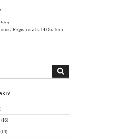
o
7.555
eriin / Registrerats: 14.06.1955
Haku
RKIV
)
6
(16)
(14)