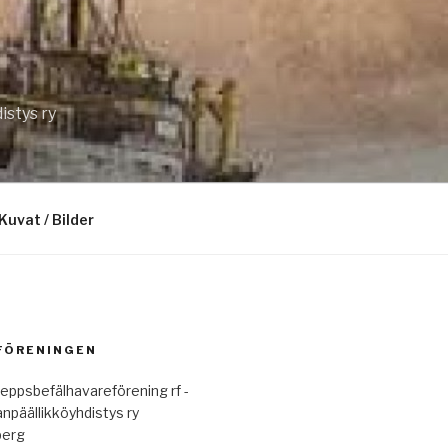
istys ry
Kuvat / Bilder
 FÖRENINGEN
eppsbefälhavareförening rf -
anpäällikköyhdistys ry
berg