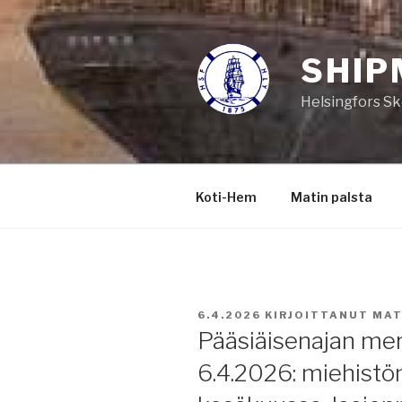
Siirry
sisältöön
SHIP
Helsingfors Sk
Koti-Hem
Matin palsta
JULKAISTU
6.4.2026
KIRJOITTANUT
MAT
Pääsiäisenajan mer
6.4.2026: miehistön