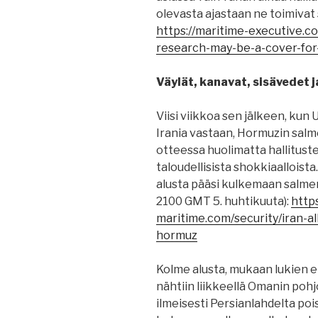
olevasta ajastaan ​​ne toimivat s
https://maritime-executive.c
research-may-be-a-cover-for-
Väylät, kanavat, sisävedet j
Viisi viikkoa sen jälkeen, kun
Irania vastaan, Hormuzin salme
otteessa huolimatta hallitus
taloudellisista shokkiaallois
alusta pääsi kulkemaan salmen 
2100 GMT 5. huhtikuuta):
http
maritime.com/security/iran-al
hormuz
Kolme alusta, mukaan lukien
nähtiin liikkeellä Omanin pohj
ilmeisesti Persianlahdelta po