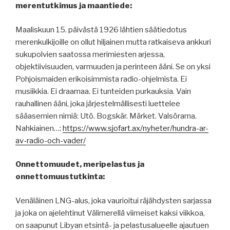
merentutkimus ja maantiede:
Maaliskuun 15. päivästä 1926 lähtien säätiedotus
merenkulkijoille on ollut hiljainen mutta ratkaiseva ankkuri
sukupolvien saatossa merimiesten arjessa,
objektiivisuuden, varmuuden ja perinteen ääni. Se on yksi
Pohjoismaiden erikoisimmista radio-ohjelmista. Ei
musiikkia. Ei draamaa. Ei tunteiden purkauksia. Vain
rauhallinen ääni, joka järjestelmällisesti luettelee
sääasemien nimiä: Utö. Bogskär. Märket. Valsörarna.
Nahkiainen…:
https://www.sjofart.ax/nyheter/hundra-ar-
av-radio-och-vader/
Onnettomuudet, meripelastus ja
onnettomuustutkinta:
Venäläinen LNG-alus, joka vaurioitui räjähdysten sarjassa
ja joka on ajelehtinut Välimerellä viimeiset kaksi viikkoa,
on saapunut Libyan etsintä- ja pelastusalueelle ajautuen