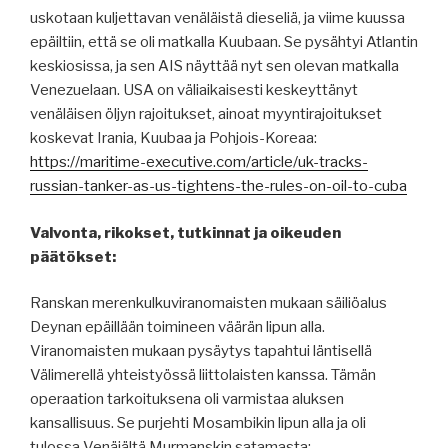
uskotaan kuljettavan venäläistä dieseliä, ja viime kuussa
epäiltiin, että se oli matkalla Kuubaan. Se pysähtyi Atlantin
keskiosissa, ja sen AIS näyttää nyt sen olevan matkalla
Venezuelaan. USA on väliaikaisesti keskeyttänyt
venäläisen öljyn rajoitukset, ainoat myyntirajoitukset
koskevat Irania, Kuubaa ja Pohjois-Koreaa:
https://maritime-executive.com/article/uk-tracks-
russian-tanker-as-us-tightens-the-rules-on-oil-to-cuba
Valvonta, rikokset, tutkinnat ja oikeuden
päätökset:
Ranskan merenkulkuviranomaisten mukaan säiliöalus
Deynan epäillään toimineen väärän lipun alla.
Viranomaisten mukaan pysäytys tapahtui läntisellä
Välimerellä yhteistyössä liittolaisten kanssa. Tämän
operaation tarkoituksena oli varmistaa aluksen
kansallisuus. Se purjehti Mosambikin lipun alla ja oli
tulossa Venäjältä Murmanskin satamasta: