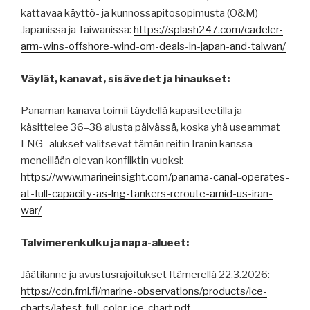
kattavaa käyttö- ja kunnossapitosopimusta (O&M)
Japanissa ja Taiwanissa:
https://splash247.com/cadeler-
arm-wins-offshore-wind-om-deals-in-japan-and-taiwan/
Väylät, kanavat, sisävedet ja hinaukset:
Panaman kanava toimii täydellä kapasiteetilla ja
käsittelee 36–38 alusta päivässä, koska yhä useammat
LNG- alukset valitsevat tämän reitin Iranin kanssa
meneillään olevan konfliktin vuoksi:
https://www.marineinsight.com/panama-canal-operates-
at-full-capacity-as-lng-tankers-reroute-amid-us-iran-
war/
Talvimerenkulku ja napa-alueet:
Jäätilanne ja avustusrajoitukset Itämerellä 22.3.2026:
https://cdn.fmi.fi/marine-observations/products/ice-
charts/latest-full-color-ice-chart.pdf