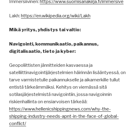
Immersiivinen:
https://www.suomisanakirja.fi/immersive
Lakh:
https://en.wikipedia.org/wiki/Lakh
Mikä yritys, yhdistys tai valtio:
Navigointi, kommunikaatio, paikannus,
digitalisaatio, tieto ja kyber:
Geopoliittisten jännitteiden kasvaessa ja
satelliittinavigointijärjestelmien häirinnän lisääntyessä, on
tarve varmistetulle paikannukselle ja aikamerkille tullut
entistä tärkeämmäksi. Kehitys on viemässä sitä
sotilasjärjestelmistä navigointiin, jossa navigoinnin
riskienhallinta on ensiarvoisen tärkeää:
https://www.hellenicshippingnews.com/why-the-
shipping-industry-needs-apnt-in-the-face-of-global-
conflict/