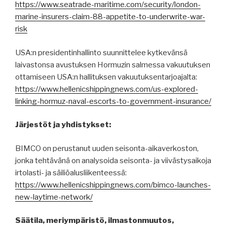
https://www.seatrade-maritime.com/security/london-
marine-insurers-claim-88-appetite-to-underwrite-war-
risk
USA:n presidentinhallinto suunnittelee kytkevänsä
laivastonsa avustuksen Hormuzin salmessa vakuutuksen
ottamiseen USA:n hallituksen vakuutuksentarjoajalta:
https://www.hellenicshippingnews.com/us-explored-
linking-hormuz-naval-escorts-to-government-insurance/
Järjestöt ja yhdistykset:
BIMCO on perustanut uuden seisonta-aikaverkoston,
jonka tehtävänä on analysoida seisonta- ja viivästysaikoja
irtolasti- ja säiliöalusliikenteessä:
https://www.hellenicshippingnews.com/bimco-launches-
new-laytime-network/
Säätila, meriympäristö, ilmastonmuutos,