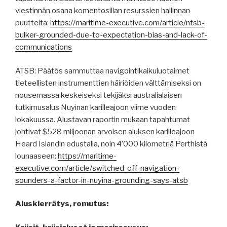
viestinnän osana komentosillan resurssien hallinnan
puutteita:
https://maritime-executive.com/article/ntsb-
bulker-grounded-due-to-expectation-bias-and-lack-of-
communications
ATSB: Päätös sammuttaa navigointikaikuluotaimet
tieteellisten instrumenttien häiriöiden välttämiseksi on
nousemassa keskeiseksi tekijäksi australialaisen
tutkimusalus Nuyinan karilleajoon viime vuoden
lokakuussa. Alustavan raportin mukaan tapahtumat
johtivat $528 miljoonan arvoisen aluksen karilleajoon
Heard Islandin edustalla, noin 4’000 kilometriä Perthistä
lounaaseen:
https://maritime-
executive.com/article/switched-off-navigation-
sounders-a-factor-in-nuyina-grounding-says-atsb
Aluskierrätys, romutus: