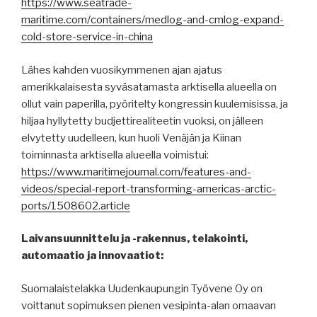
https://www.seatrade-
maritime.com/containers/medlog-and-cmlog-expand-
cold-store-service-in-china
Lähes kahden vuosikymmenen ajan ajatus
amerikkalaisesta syväsatamasta arktisella alueella on
ollut vain paperilla, pyöritelty kongressin kuulemisissa, ja
hiljaa hyllytetty budjettirealiteetin vuoksi, on jälleen
elvytetty uudelleen, kun huoli Venäjän ja Kiinan
toiminnasta arktisella alueella voimistui:
https://www.maritimejournal.com/features-and-
videos/special-report-transforming-americas-arctic-
ports/1508602.article
Laivansuunnittelu ja -rakennus, telakointi,
automaatio ja innovaatiot:
Suomalaistelakka Uudenkaupungin Työvene Oy on
voittanut sopimuksen pienen vesipinta-alan omaavan