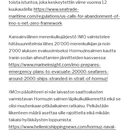
toista istuntoa, joka keskeytettiin viime vuonna 12
kuukaudella:
https://www.seatrade-
maritime.com/regulations/us-calls-for-abandonment-of-
imo-s-net-zero-framework
Kansainvälinen merenkulkujärjestö IMO valmistelee
hätäsuunnitelmia lähes 20’000 merenkulkijan ja noin
2’000 aluksen evakuoimiseksi Hormuzinsalmen kautta
Iranin sodan aiheuttamien jännitteiden kasvaessa:
https://www.marineinsight.com/imo-prepares-
emergency-plans-to-evacuate-20000-seafarers-
around-2000-ships-stranded-in-strait-of-hormuz/
IMO:n pääsihteeri ei näe laivaston saattoalusten
varmistavan Hormuzin salmen läpikulkuliikennettä eikä se
olisi muutenkaan pitkäaikainen ratkaisu. Pelkästään
liikenteen määrä asettaa sille rajoitteita eikä mikään
takaisi hyökkäysten loppumista:
https://www.hellenicshippingnews.com/hormuz-naval-