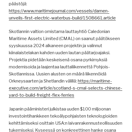
päästöjä:
https://www.maritimejournal.com/vessels/damen-
unveils-first-electric-waterbus-build/1508661.article
Skotlannin valtion omistama lauttayhtiö Caledonian
Maritime Assets Limited (CMAL) on saanut päätökseen
syyskuussa 2024 alkaneen projektin ja valinnut
kiinalaistelakan kahden uuden lautan päätarjoajaksi.
Projektia pidetään keskeisenä osana pyrkimyksiä
modernisoida ja laajentaa lauttaliikennettä Pohjois-
Skotlannissa. Uusien alusten on määrä liikennöidä
Orkneysaarten ja Shetlandin välillä:
https://maritime-
executive.com/article/scotland-s-cmal-selects-chinese-
yard-to-build-freight-flex-ferries
Japanin pääministeri julkistaa uuden $100 miljoonan
investointihankkeen tekoälypohjaisten teknologioiden
kehittämiseksi osittain USA:n laivanrakennusteollisuuden
tukemiseksi. Kyseessä on konkreettinen hanke osana