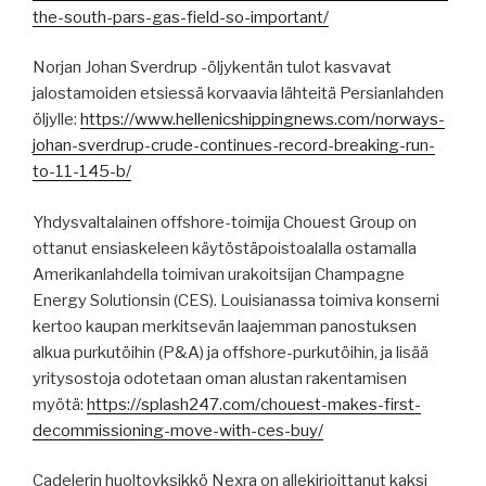
the-south-pars-gas-field-so-important/
Norjan Johan Sverdrup -öljykentän tulot kasvavat
jalostamoiden etsiessä korvaavia lähteitä Persianlahden
öljylle:
https://www.hellenicshippingnews.com/norways-
johan-sverdrup-crude-continues-record-breaking-run-
to-11-145-b/
Yhdysvaltalainen offshore-toimija Chouest Group on
ottanut ensiaskeleen käytöstäpoistoalalla ostamalla
Amerikanlahdella toimivan urakoitsijan Champagne
Energy Solutionsin (CES). Louisianassa toimiva konserni
kertoo kaupan merkitsevän laajemman panostuksen
alkua purkutöihin (P&A) ja offshore-purkutöihin, ja lisää
yritysostoja odotetaan oman alustan rakentamisen
myötä:
https://splash247.com/chouest-makes-first-
decommissioning-move-with-ces-buy/
Cadelerin huoltoyksikkö Nexra on allekirjoittanut kaksi