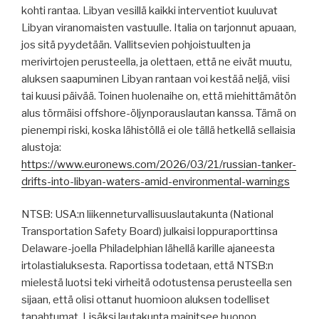
kohti rantaa. Libyan vesillä kaikki interventiot kuuluvat
Libyan viranomaisten vastuulle. Italia on tarjonnut apuaan,
jos sitä pyydetään. Vallitsevien pohjoistuulten ja
merivirtojen perusteella, ja olettaen, että ne eivät muutu,
aluksen saapuminen Libyan rantaan voi kestää neljä, viisi
tai kuusi päivää. Toinen huolenaihe on, että miehittämätön
alus törmäisi offshore-öljynporauslautan kanssa. Tämä on
pienempi riski, koska lähistöllä ei ole tällä hetkellä sellaisia ​​​​
alustoja:
https://www.euronews.com/2026/03/21/russian-tanker-
drifts-into-libyan-waters-amid-environmental-warnings
NTSB: USA:n liikenneturvallisuuslautakunta (National
Transportation Safety Board) julkaisi loppuraporttinsa
Delaware-joella Philadelphian lähellä karille ajaneesta
irtolastialuksesta. Raportissa todetaan, että NTSB:n
mielestä luotsi teki virheitä odotustensa perusteella sen
sijaan, että olisi ottanut huomioon aluksen todelliset
tapahtumat. Lisäksi lautakunta mainitsee huonon