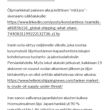
Öljymarkkinat paineen alla ja kriittinen ”mitä jos” -
skenaario säiliöaluksille:
https://www.linkedin.com/posts/konstantinos-tsamidis-
a8685b116_global-shipping-what-share-
7440831199222132736-z1Yp
Iranin sota siirtyy neljännelle viikolle, joka nostaa
kysymyksiä öljyntuotannon kapasiteetista iskujen
kohdistuessa tuotanto- ja jalostuslaitoksiin
Persianlahdella. Myös iskut aluksiin jatkuivat, kaikkiaan 19
alukseen on osunut sodan alkamisen jälkeen ja öljyn
hintakehitys on ollut erittäin ailahtelevaa viime aikoina:
https://www.hellenicshippingnews.com/tanker-market-
is-crude-oil-supply-under-threat/
Iran sanoo sallivansa japanilaisten alusten kulkea
Hormuzinsalmen läpi. Japani hankkii yli 90 %
raakaöljystään Lähi-idästä ja on erittäin riippuvainen