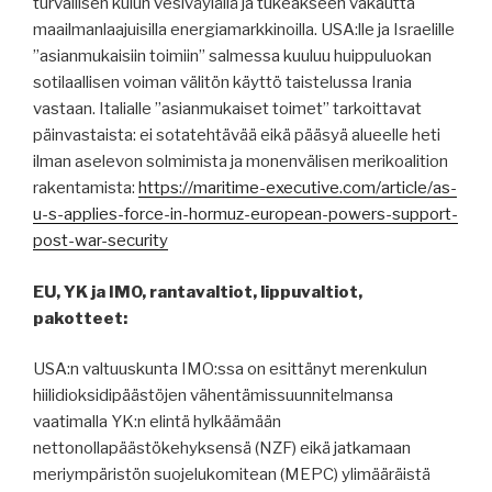
turvallisen kulun vesiväylällä ja tukeakseen vakautta
maailmanlaajuisilla energiamarkkinoilla. USA:lle ja Israelille
”asianmukaisiin toimiin” salmessa kuuluu huippuluokan
sotilaallisen voiman välitön käyttö taistelussa Irania
vastaan. Italialle ”asianmukaiset toimet” tarkoittavat
päinvastaista: ei sotatehtävää eikä pääsyä alueelle heti
ilman aselevon solmimista ja monenvälisen merikoalition
rakentamista:
https://maritime-executive.com/article/as-
u-s-applies-force-in-hormuz-european-powers-support-
post-war-security
EU, YK ja IMO, rantavaltiot, lippuvaltiot,
pakotteet:
USA:n valtuuskunta IMO:ssa on esittänyt merenkulun
hiilidioksidipäästöjen vähentämissuunnitelmansa
vaatimalla YK:n elintä hylkäämään
nettonollapäästökehyksensä (NZF) eikä jatkamaan
meriympäristön suojelukomitean (MEPC) ylimääräistä