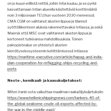
on jo kuusi erillistä reittiä, joihin Intia kuuluu, ja se pyrkii
kasvattamaan Intian alueella käsiteltäviä konttimääriä
noin 3 miljoonaan TEU:hun vuoteen 2030 mennessä.
CMA CGM on vaihtanut alusten lippua ja tilannut
syöttöliikenteen aluksia rakennettavaksi Intiassa, ja sekä
Maersk että MSC ovat vaihtaneet alusten lippua ja
kertoneet tutkivansa mahdollisuuksia. Toinen
painopistealue on yhteistyö alusten
kierrätysekosysteemin kehittämisessä Intiassa:
https://maritime-executive.com/article/hapag-and-india-
plan-cooperation-for-reflagging-ships-recycling-and-
ports
Neste-, kemikaali- ja kaasukuljetukset:
Miten Iranin sota vaikuttaa maailman raakaöljykuljetuksiin:
https://www.hellenicshippingnews.com/tankers-40-of-
the-global-seaborne-crude-oil-exports-affected-by-
the-war-in-the-middle-east/