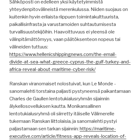
Sähköposti on edelleen yksi käytetyimmistä
yhteydenpitovälineistä merenkulussa. Niiden suojaus on
kuitenkin hyvin erilaista riippuen toimintakulttuurista,
paikallisinfrasta ja varustamoiden suhtautumisesta
turvallisuustekijöihin. Haavoittuvuus ei yleensä ole
välinpitämättömyys, vaan päätöksenteon nopeus tai
välineiden tuttuus:
https://www.hellenicshippingnews.com/the-email-
divide-at-sea-what-greece-cyprus-the-gulf-turkey-and-
africa-reveal-about-maritime-cyber-risk/
Ranskan viranomaiset nolostuivat, kun Le Monde -
sanomalehti torstaina paljasti pystyneensä paikantamaan
Charles de Gaullen lentotukialusryhmän sijainnin
älykellosovelluksen kautta. Monikansallinen
lentotukialusryhmä oli siirretty itäiselle Välimerelle
tukemaan Ranskan liittolaisia, ja sanomalehti pystyi
paljastamaan sen tarkan sijainnin:
https://maritime-
executive.com/article/fitness-app-reveals-location-of-