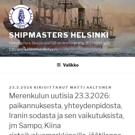
Siirry
sisältöön
SHIPMASTERS HELSINKI
Helsingfors Skeppsbefälhavareförening rf – Helsingin
Laivanpäällikköyhdistys ry
Valikko
JULKAISTU
23.3.2026
KIRJOITTANUT
MATTI AALTONEN
Merenkulun uutisia 23.3.2026:
paikannuksesta, yhteydenpidosta,
Iranin sodasta ja sen vaikutuksista,
jm Sampo, Kiina