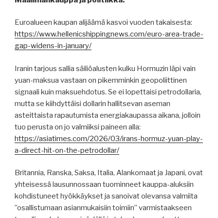
Euroalueen kaupan alijäämä kasvoi vuoden takaisesta:
https://www.hellenicshippingnews.com/euro-area-trade-
gap-widens-in-january/
Iranin tarjous sallia säiliöalusten kulku Hormuzin läpi vain
yuan-maksua vastaan ​​on pikemminkin geopoliittinen
signaali kuin maksuehdotus. Se ei lopettaisi petrodollaria,
mutta se kiihdyttäisi dollarin hallitsevan aseman
asteittaista rapautumista energiakaupassa aikana, jolloin
tuo perusta on jo valmiiksi paineen alla:
https://asiatimes.com/2026/03/irans-hormuz-yuan-play-
a-direct-hit-on-the-petrodollar/
Britannia, Ranska, Saksa, Italia, Alankomaat ja Japani, ovat
yhteisessä lausunnossaan tuominneet kauppa-aluksiin
kohdistuneet hyökkäykset ja sanoivat olevansa valmiita
”osallistumaan asianmukaisiin toimiin” varmistaakseen