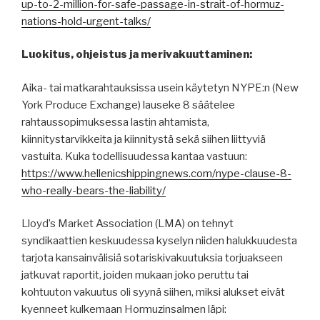
up-to-2-million-for-safe-passage-in-strait-of-hormuz-
nations-hold-urgent-talks/
Luokitus, ohjeistus ja merivakuuttaminen:
Aika- tai matkarahtauksissa usein käytetyn NYPE:n (New
York Produce Exchange) lauseke 8 säätelee
rahtaussopimuksessa lastin ahtamista,
kiinnitystarvikkeita ja kiinnitystä sekä siihen liittyviä
vastuita. Kuka todellisuudessa kantaa vastuun:
https://www.hellenicshippingnews.com/nype-clause-8-
who-really-bears-the-liability/
Lloyd’s Market Association (LMA) on tehnyt
syndikaattien keskuudessa kyselyn niiden halukkuudesta
tarjota kansainvälisiä sotariskivakuutuksia torjuakseen
jatkuvat raportit, joiden mukaan joko peruttu tai
kohtuuton vakuutus oli syynä siihen, miksi alukset eivät
kyenneet kulkemaan Hormuzinsalmen läpi: