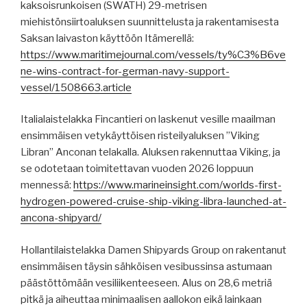
kaksoisrunkoisen (SWATH) 29-metrisen
miehistönsiirtoaluksen suunnittelusta ja rakentamisesta
Saksan laivaston käyttöön Itämerellä:
https://www.maritimejournal.com/vessels/ty%C3%B6ve
ne-wins-contract-for-german-navy-support-
vessel/1508663.article
Italialaistelakka Fincantieri on laskenut vesille maailman
ensimmäisen vetykäyttöisen risteilyaluksen ”Viking
Libran” Anconan telakalla. Aluksen rakennuttaa Viking, ja
se odotetaan toimitettavan vuoden 2026 loppuun
mennessä:
https://www.marineinsight.com/worlds-first-
hydrogen-powered-cruise-ship-viking-libra-launched-at-
ancona-shipyard/
Hollantilaistelakka Damen Shipyards Group on rakentanut
ensimmäisen täysin sähköisen vesibussinsa astumaan
päästöttömään vesiliikenteeseen. Alus on 28,6 metriä
pitkä ja aiheuttaa minimaalisen aallokon eikä lainkaan