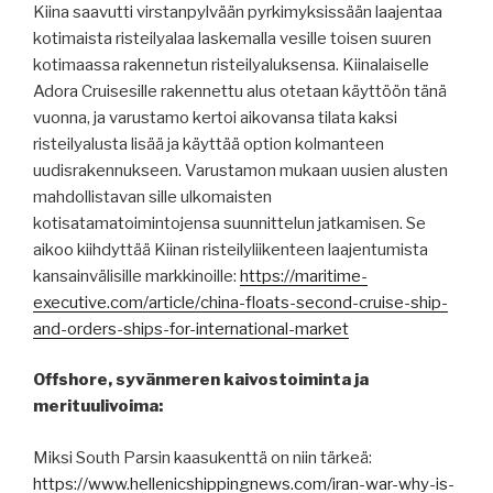
Kiina saavutti virstanpylvään pyrkimyksissään laajentaa
kotimaista risteilyalaa laskemalla vesille toisen suuren
kotimaassa rakennetun risteilyaluksensa. Kiinalaiselle
Adora Cruisesille rakennettu alus otetaan käyttöön tänä
vuonna, ja varustamo kertoi aikovansa tilata kaksi
risteilyalusta lisää ja käyttää option kolmanteen
uudisrakennukseen. Varustamon mukaan uusien alusten
mahdollistavan sille ulkomaisten
kotisatamatoimintojensa suunnittelun jatkamisen. Se
aikoo kiihdyttää Kiinan risteilyliikenteen laajentumista
kansainvälisille markkinoille:
https://maritime-
executive.com/article/china-floats-second-cruise-ship-
and-orders-ships-for-international-market
Offshore, syvänmeren kaivostoiminta ja
merituulivoima:
Miksi South Parsin kaasukenttä on niin tärkeä:
https://www.hellenicshippingnews.com/iran-war-why-is-