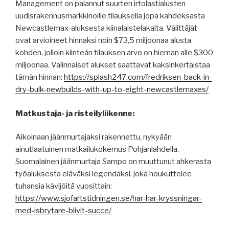
Management on palannut suurten irtolastialusten
uudisrakennusmarkkinoille tilauksella jopa kahdeksasta
Newcastlemax-aluksesta kiinalaistelakalta. Välittäjät
ovat arvioineet hinnaksi noin $73,5 miljoonaa alusta
kohden, jolloin kiinteän tilauksen arvo on hieman alle $300
miljoonaa. Valinnaiset alukset saattavat kaksinkertaistaa
tämän hinnan:
https://splash247.com/fredriksen-back-in-
dry-bulk-newbuilds-with-up-to-eight-newcastlemaxes/
Matkustaja- ja risteilyliikenne:
Aikoinaan jäänmurtajaksi rakennettu, nykyään
ainutlaatuinen matkailukokemus Pohjanlahdella.
Suomalainen jäänmurtaja Sampo on muuttunut ahkerasta
työaluksesta eläväksi legendaksi, joka houkuttelee
tuhansia kävijöitä vuosittain:
https://www.sjofartstidningen.se/har-har-kryssningar-
med-isbrytare-blivit-succe/