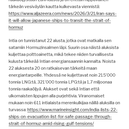
tärkeän vesiväylän kautta kulkevasta viennistä:
https://www.aljazeera.com/news/2026/3/21/iran-says-
it-will-allow-japanese-ships-to-transit-the-strait-of-
hormuz
Intia on tunnistanut 22 alusta, jotka ovat matkalla sen
satamiin Hormuzinsalmen läpi. Suurin osa näistä aluksista
kuljettaa polttoainetta, mikä tekee niiden turvallisesta
kulusta tärkeää Intian energiansaannin kannalta. Noista
22 aluksesta 20 on ratkaisevan tärkeitä maan
energiantarpeille. Yhdessä ne kuljettavat noin 215’000
tonnia LNG:tä, 321’000 tonnia LPG:tä ja 1,7 miljoonaa
tonnia raakaöljyä. Alukset ovat sekä Intian että
ulkomaisten lippujen alla purjehtivia. Viranomaiset
mukaan noin 611 intialaista merenkulkijaa näillä aluksilla on
turvassa:
https://www.marineinsight.com/india-lists-22-
ships-on-evacuation-list-for-safe-passage-through-
strait-of-hormuz-amid-rising-gulf-tensions/