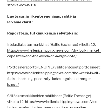
stocks-down-19/
Luotsaus ja liikenteenohjaus, rahti- ja
laivameklarit:
Raportteja, tutkimuksia ja selvityksiä:
Irtolastialusten markkinat (Baltic Exchange) viikolta 12:
https://www.hellenicshippingnews.com/dry-bulk-market-
capesizes-end-the-week-on-a-high-note/
Polttoaineraportti (ENGINE) vaihtoehtoiset polttoaineet:
https://www.hellenicshippingnews.com/the-week-in-alt-
fuels-shock-lng-price-rally-fades-against-stronger-
lsmgo/
Säiliöalusmarkkinoiden rahtihinnat (Baltic Exchange)
viikolta 12:
https://www.hellenicshippingnews.com/vlcc-
tanker-market-facing-new-questions-regarding-