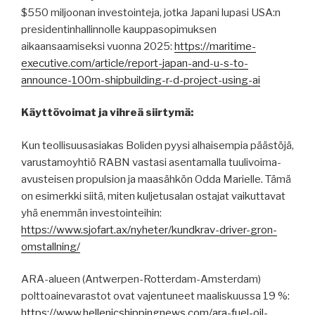
$550 miljoonan investointeja, jotka Japani lupasi USA:n
presidentinhallinnolle kauppasopimuksen
aikaansaamiseksi vuonna 2025:
https://maritime-
executive.com/article/report-japan-and-u-s-to-
announce-100m-shipbuilding-r-d-project-using-ai
Käyttövoimat ja vihreä siirtymä:
Kun teollisuusasiakas Boliden pyysi alhaisempia päästöjä,
varustamoyhtiö RABN vastasi asentamalla tuulivoima-
avusteisen propulsion ja maasähkön Odda Marielle. Tämä
on esimerkki siitä, miten kuljetusalan ostajat vaikuttavat
yhä enemmän investointeihin:
https://www.sjofart.ax/nyheter/kundkrav-driver-gron-
omstallning/
ARA-alueen (Antwerpen-Rotterdam-Amsterdam)
polttoainevarastot ovat vajentuneet maaliskuussa 19 %:
https://www.hellenicshippingnews.com/ara-fuel-oil-