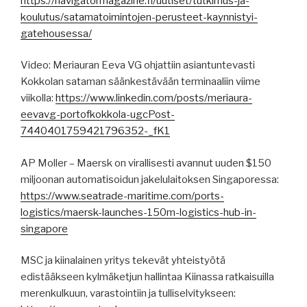
https://navigatormagazine.fi/uutiset/tutkimus-ja-
koulutus/satamatoimintojen-perusteet-kaynnistyi-
gatehousessa/
Video: Meriauran Eeva VG ohjattiin asiantuntevasti
Kokkolan sataman säänkestävään terminaaliin viime
viikolla:
https://www.linkedin.com/posts/meriaura-
eevavg-portofkokkola-ugcPost-
7440401759421796352-_fK1
AP Moller – Maersk on virallisesti avannut uuden $150
miljoonan automatisoidun jakelulaitoksen Singaporessa:
https://www.seatrade-maritime.com/ports-
logistics/maersk-launches-150m-logistics-hub-in-
singapore
MSC ja kiinalainen yritys tekevät yhteistyötä
edistääkseen kylmäketjun hallintaa Kiinassa ratkaisuilla
merenkulkuun, varastointiin ja tulliselvitykseen: