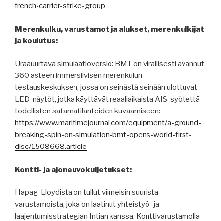
french-carrier-strike-group
Merenkulku, varustamot ja alukset, merenkulkijat
ja koulutus:
Uraauurtava simulaatioversio: BMT on virallisesti avannut
360 asteen immersiivisen merenkulun
testauskeskuksen, jossa on seinästä seinään ulottuvat
LED-näytöt, jotka käyttävät reaaliaikaista AIS-syötettä
todellisten satamatilanteiden kuvaamiseen:
https://www.maritimejournal.com/equipment/a-ground-
breaking-spin-on-simulation-bmt-opens-world-first-
disc/1508668.article
Kontti- ja ajoneuvokuljetukset:
Hapag-Lloydista on tullut viimeisin suurista
varustamoista, joka on laatinut yhteistyö- ja
laajentumisstrategian Intian kanssa. Konttivarustamolla