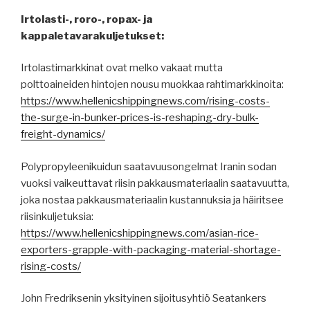
Irtolasti-, roro-, ropax- ja
kappaletavarakuljetukset:
Irtolastimarkkinat ovat melko vakaat mutta
polttoaineiden hintojen nousu muokkaa rahtimarkkinoita:
https://www.hellenicshippingnews.com/rising-costs-
the-surge-in-bunker-prices-is-reshaping-dry-bulk-
freight-dynamics/
Polypropyleenikuidun saatavuusongelmat Iranin sodan
vuoksi vaikeuttavat riisin pakkausmateriaalin saatavuutta,
joka nostaa pakkausmateriaalin kustannuksia ja häiritsee
riisinkuljetuksia:
https://www.hellenicshippingnews.com/asian-rice-
exporters-grapple-with-packaging-material-shortage-
rising-costs/
John Fredriksenin yksityinen sijoitusyhtiö Seatankers