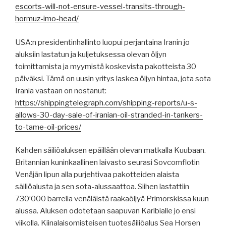
escorts-will-not-ensure-vessel-transits-through-
hormuz-imo-head/
USA:n presidentinhallinto luopui perjantaina Iranin jo
aluksiin lastatun ja kuljetuksessa olevan öljyn
toimittamista ja myymistä koskevista pakotteista 30
päiväksi. Tämä on uusin yritys laskea öljyn hintaa, jota sota
Irania vastaan ​​on nostanut:
https://shippingtelegraph.com/shipping-reports/u-s-
allows-30-day-sale-of-iranian-oil-stranded-in-tankers-
to-tame-oil-prices/
Kahden säiliöaluksen epäillään olevan matkalla Kuubaan.
Britannian kuninkaallinen laivasto seurasi Sovcomflotin
Venäjän lipun alla purjehtivaa pakotteiden alaista
säiliöalusta ja sen sota-alussaattoa. Siihen lastattiin
730’000 barrelia venäläistä raakaöljyä Primorskissa kuun
alussa. Aluksen odotetaan saapuvan Karibialle jo ensi
viikolla. Kiinalaisomisteisen tuotesäiliöalus Sea Horsen