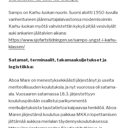
Sampo on Karhu-luokan nuorin. Suomi aloitti 1950-luvulla
vanhentuneen jäänmurtajalaivastonsa modernisoinnin.
Karhu-luokan myötä vahvistettiin kykyä pitää vesiväylät
auki ankarien jäätalvien aikana:
https://www.sjofartstidningen.se/sampo-yngst-i-karhu-
klassen/
Satamat, terminaalit, takamaakuljetukset ja
logistiikka:
Aboa Mare on menestyksekkäästi järjestänyt jo useita
meriteollisuuden koulutuksia, ja nyt vuorossa oli satama-
ala. Vuosaaren satamassa 18.3. järjestettyyn
koulutuspäivään osallistui parikymmentä
merikuljetuksista taustatietoa kaipaavaa henkilöä. Aboa
Maren järjestämä koulutus paikkaa MKK:n lopettamisen
jättämää aukkoa merialan täydennyskoulutuksessa: