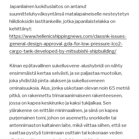
Japanilainen luokituslaitos on antanut
suunnitteluhyväksyntänsä matalapaineiselle nesteytetyn
hiilidioksidin lastitankeille, jotka japanilaistelakka on
kehittänyt:
https://www.hellenicshippingnews.com/classnk-issues-
general-design-approval-gda-for-low-pressure-lco2-
cargo-tank-developed-by-mitsubishi-shipbuilding/
Kiinan epätavallinen sukellusvene-alushybridi on nähty
ensimmäistä kertaa selvästi, ja se paljastaa muotoilun,
joka yhdistää pinta-aluksen ja sukellusveneen
ominaisuuksia. Alus, jonka uskotaan olevan noin 65 metriä
pitkä, on rakennettu trimaraanimaiseen rakenteeseen,
jossa on kapea keskirunko ja kaksi tukijalkaa. Sen
ylärakenne on erittäin minimaalinen, ja siinä on kapea
purjemainen torni, johon on asennettu snorkkelin tai
antennimaston kaltainen laite, mikä viittaa siihen, että se
saattaa pystyä toimimaan osittain tai kokonaan veden