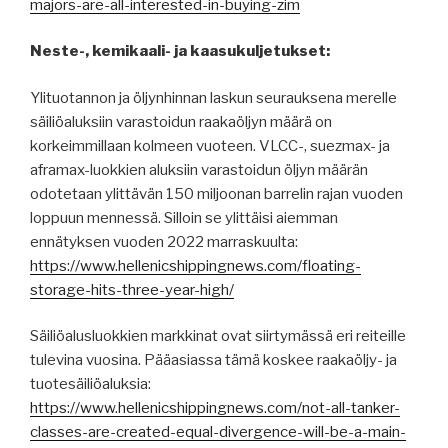
majors-are-all-interested-in-buying-zim
Neste-, kemikaali- ja kaasukuljetukset:
Ylituotannon ja öljynhinnan laskun seurauksena merelle
säiliöaluksiin varastoidun raakaöljyn määrä on
korkeimmillaan kolmeen vuoteen. VLCC-, suezmax- ja
aframax-luokkien aluksiin varastoidun öljyn määrän
odotetaan ylittävän 150 miljoonan barrelin rajan vuoden
loppuun mennessä. Silloin se ylittäisi aiemman
ennätyksen vuoden 2022 marraskuulta:
https://www.hellenicshippingnews.com/floating-
storage-hits-three-year-high/
Säiliöalusluokkien markkinat ovat siirtymässä eri reiteille
tulevina vuosina. Pääasiassa tämä koskee raakaöljy- ja
tuotesäiliöaluksia:
https://www.hellenicshippingnews.com/not-all-tanker-
classes-are-created-equal-divergence-will-be-a-main-