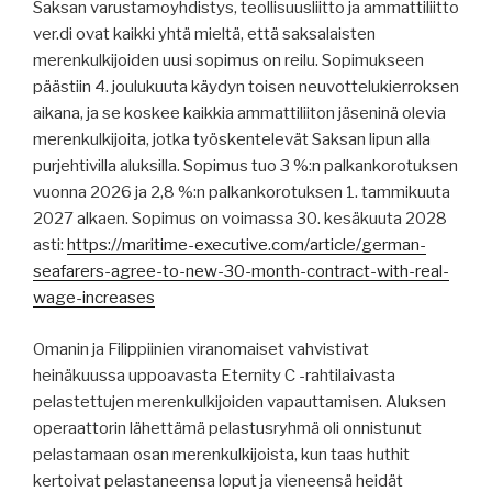
Saksan varustamoyhdistys, teollisuusliitto ja ammattiliitto
ver.di ovat kaikki yhtä mieltä, että saksalaisten
merenkulkijoiden uusi sopimus on reilu. Sopimukseen
päästiin 4. joulukuuta käydyn toisen neuvottelukierroksen
aikana, ja se koskee kaikkia ammattiliiton jäseninä olevia
merenkulkijoita, jotka työskentelevät Saksan lipun alla
purjehtivilla aluksilla. Sopimus tuo 3 %:n palkankorotuksen
vuonna 2026 ja 2,8 %:n palkankorotuksen 1. tammikuuta
2027 alkaen. Sopimus on voimassa 30. kesäkuuta 2028
asti:
https://maritime-executive.com/article/german-
seafarers-agree-to-new-30-month-contract-with-real-
wage-increases
Omanin ja Filippiinien viranomaiset vahvistivat
heinäkuussa uppoavasta Eternity C -rahtilaivasta
pelastettujen merenkulkijoiden vapauttamisen. Aluksen
operaattorin lähettämä pelastusryhmä oli onnistunut
pelastamaan osan merenkulkijoista, kun taas huthit
kertoivat pelastaneensa loput ja vieneensä heidät