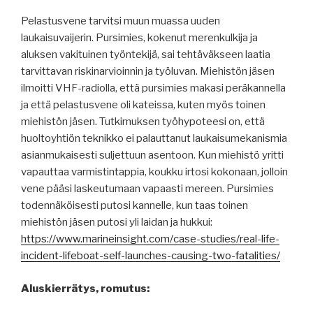
Pelastusvene tarvitsi muun muassa uuden
laukaisuvaijerin. Pursimies, kokenut merenkulkija ja
aluksen vakituinen työntekijä, sai tehtäväkseen laatia
tarvittavan riskinarvioinnin ja työluvan. Miehistön jäsen
ilmoitti VHF-radiolla, että pursimies makasi peräkannella
ja että pelastusvene oli kateissa, kuten myös toinen
miehistön jäsen. Tutkimuksen työhypoteesi on, että
huoltoyhtiön teknikko ei palauttanut laukaisumekanismia
asianmukaisesti suljettuun asentoon. Kun miehistö yritti
vapauttaa varmistintappia, koukku irtosi kokonaan, jolloin
vene pääsi laskeutumaan vapaasti mereen. Pursimies
todennäköisesti putosi kannelle, kun taas toinen
miehistön jäsen putosi yli laidan ja hukkui:
https://www.marineinsight.com/case-studies/real-life-
incident-lifeboat-self-launches-causing-two-fatalities/
Aluskierrätys, romutus: