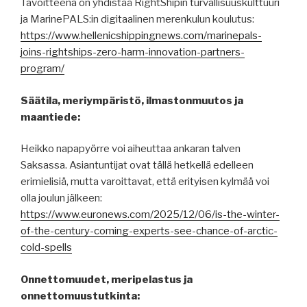
Tavoitteena on yhdistää RightShipin turvallisuuskulttuuri
ja MarinePALS:in digitaalinen merenkulun koulutus:
https://www.hellenicshippingnews.com/marinepals-
joins-rightships-zero-harm-innovation-partners-
program/
Säätila, meriympäristö, ilmastonmuutos ja
maantiede:
Heikko napapyörre voi aiheuttaa ankaran talven
Saksassa. Asiantuntijat ovat tällä hetkellä edelleen
erimielisiä, mutta varoittavat, että erityisen kylmää voi
olla joulun jälkeen:
https://www.euronews.com/2025/12/06/is-the-winter-
of-the-century-coming-experts-see-chance-of-arctic-
cold-spells
Onnettomuudet, meripelastus ja
onnettomuustutkinta: