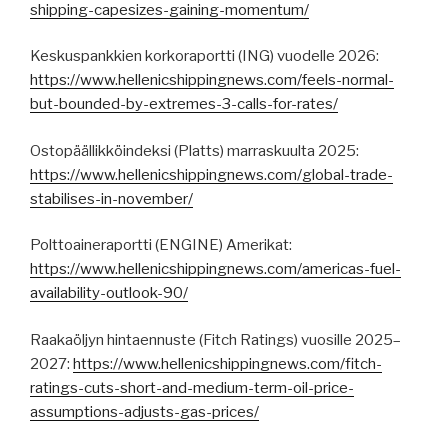
shipping-capesizes-gaining-momentum/
Keskuspankkien korkoraportti (ING) vuodelle 2026:
https://www.hellenicshippingnews.com/feels-normal-
but-bounded-by-extremes-3-calls-for-rates/
Ostopäällikköindeksi (Platts) marraskuulta 2025:
https://www.hellenicshippingnews.com/global-trade-
stabilises-in-november/
Polttoaineraportti (ENGINE) Amerikat:
https://www.hellenicshippingnews.com/americas-fuel-
availability-outlook-90/
Raakaöljyn hintaennuste (Fitch Ratings) vuosille 2025–
2027:
https://www.hellenicshippingnews.com/fitch-
ratings-cuts-short-and-medium-term-oil-price-
assumptions-adjusts-gas-prices/