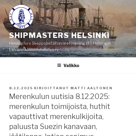
Siirry
sisältöön
SHIPMASTERS HELSINKI
Helsingfors Skeppsbefälhavareförening rf – Helsingin
Laivanpäällikköyhdistys ry
Valikko
JULKAISTU
8.12.2025
KIRJOITTANUT
MATTI AALTONEN
Merenkulun uutisia 8.12.2025:
merenkulun toimijoista, huthit
vapauttivat merenkulkijoita,
paluusta Suezin kanavaan,