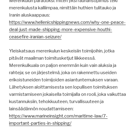
Merenkulun paradoksi: miten yksi rauhansopimus teki
merenkulusta kalliimpaa, nimittäin huthien tulitauko ja
Iranin aluskaappaus:
https://www.hellenicshippingnews.com/why-one-peace-
deal-just-made-shipping-more-expensive-houthi-
ceasefire-iranian-seizure/
Yleiskatsaus merenkulun keskeisiin toimijoihin, jotka
pitävät maailman toimitusketjut liikkeessä.
Merenkulkuala on paljon enemmän kuin vain aluksia ja
rahteja; se on järjestelmä, joka on rakennettu useiden
erikoistuneiden toimijoiden asiantuntemuksen varaan.
Lähetyksen aloittamisesta sen lopullisen toimituksen
varmistamiseen jokaisella toimijalla on rooli, joka vaikuttaa
kustannuksiin, tehokkuuteen, turvallisuuteen ja
lainsäädännön noudattamiseen:
https://www.marineinsight.com/maritime-law/7-
important-parties-in-shipping/