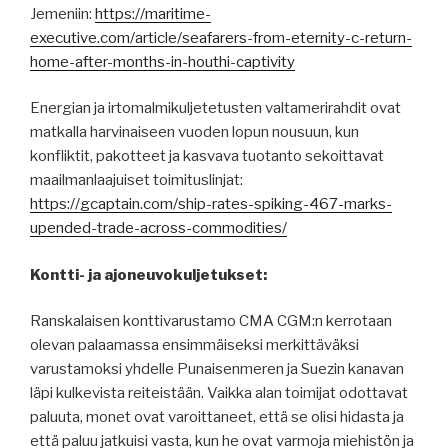
Jemeniin:
https://maritime-
executive.com/article/seafarers-from-eternity-c-return-
home-after-months-in-houthi-captivity
Energian ja irtomalmikuljetetusten valtamerirahdit ovat
matkalla harvinaiseen vuoden lopun nousuun, kun
konfliktit, pakotteet ja kasvava tuotanto sekoittavat
maailmanlaajuiset toimituslinjat:
https://gcaptain.com/ship-rates-spiking-467-marks-
upended-trade-across-commodities/
Kontti- ja ajoneuvokuljetukset:
Ranskalaisen konttivarustamo CMA CGM:n kerrotaan
olevan palaamassa ensimmäiseksi merkittäväksi
varustamoksi yhdelle Punaisenmeren ja Suezin kanavan
läpi kulkevista reiteistään. Vaikka alan toimijat odottavat
paluuta, monet ovat varoittaneet, että se olisi hidasta ja
että paluu jatkuisi vasta, kun he ovat varmoja miehistön ja