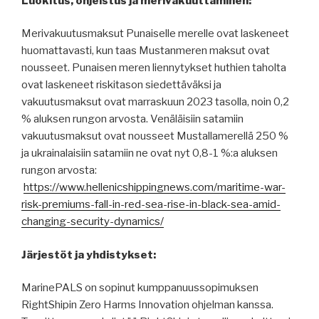
Luokitus, ohjeistus ja merivakuuttaminen:
Merivakuutusmaksut Punaiselle merelle ovat laskeneet
huomattavasti, kun taas Mustanmeren maksut ovat
nousseet. Punaisen meren liennytykset huthien taholta
ovat laskeneet riskitason siedettäväksi ja
vakuutusmaksut ovat marraskuun 2023 tasolla, noin 0,2
% aluksen rungon arvosta. Venäläisiin satamiin
vakuutusmaksut ovat nousseet Mustallamerellä 250 %
ja ukrainalaisiin satamiin ne ovat nyt 0,8-1 %:a aluksen
rungon arvosta:
https://www.hellenicshippingnews.com/maritime-war-
risk-premiums-fall-in-red-sea-rise-in-black-sea-amid-
changing-security-dynamics/
Järjestöt ja yhdistykset:
MarinePALS on sopinut kumppanuussopimuksen
RightShipin Zero Harms Innovation ohjelman kanssa.