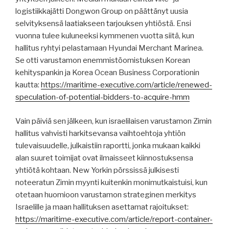
logistiikkajätti Dongwon Group on päättänyt uusia
selvityksensä laatiakseen tarjouksen yhtiöstä. Ensi
vuonna tulee kuluneeksi kymmenen vuotta siitä, kun
hallitus ryhtyi pelastamaan Hyundai Merchant Marinea.
Se otti varustamon enemmistöomistuksen Korean
kehityspankin ja Korea Ocean Business Corporationin
kautta:
https://maritime-executive.com/article/renewed-
speculation-of-potential-bidders-to-acquire-hmm
Vain päiviä sen jälkeen, kun israelilaisen varustamon Zimin
hallitus vahvisti harkitsevansa vaihtoehtoja yhtiön
tulevaisuudelle, julkaistiin raportti, jonka mukaan kaikki
alan suuret toimijat ovat ilmaisseet kiinnostuksensa
yhtiötä kohtaan. New Yorkin pörssissä julkisesti
noteeratun Zimin myynti kuitenkin monimutkaistuisi, kun
otetaan huomioon varustamon strateginen merkitys
Israelille ja maan hallituksen asettamat rajoitukset:
https://maritime-executive.com/article/report-container-