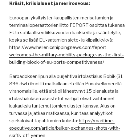
Kriisit, kriisialueet ja merirosvous:
Euroopan yksityisten kaupallisten merisatamien ja
terminaalioperaattorien liitto FEPORT osoittaa tukensa
EU:n sotilaallisen liikkuvuuden hankkeille ja sääntelylle,
koska se lisää EU-satamien sieto- ja kilpailukykyä:
https://www.hellenicshippingnews.com/feport-
welcomes-the-military-mobility-package-as-the-first-
building-block-of-eu-ports-competitiveness/
Barbadoksen lipun alla purjehtiva irtolastialus Bobik (31
896 dwt) ilmoitti matkallaan etelään Punaisellamerellä
viranomaisille, että sitä oli lähestynyt 15 pienalusta ja
irtolastialuksen aseistetut vartijat olivat vaihtaneet
laukauksia tuntemattomien alusten kanssa. Alus on
turvassa ja jatkaa matkaansa, kun taas analyytikot
spekuloivat tapahtumien kulusta:
https://maritime-
executive.com/article/bulker-exchanges-shots-with-
skiffs-off-yemen