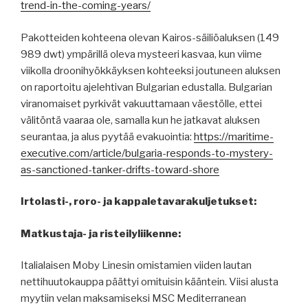
trend-in-the-coming-years/
Pakotteiden kohteena olevan Kairos-säiliöaluksen (149
989 dwt) ympärillä oleva mysteeri kasvaa, kun viime
viikolla droonihyökkäyksen kohteeksi joutuneen aluksen
on raportoitu ajelehtivan Bulgarian edustalla. Bulgarian
viranomaiset pyrkivät vakuuttamaan väestölle, ettei
välitöntä vaaraa ole, samalla kun he jatkavat aluksen
seurantaa, ja alus pyytää evakuointia:
https://maritime-
executive.com/article/bulgaria-responds-to-mystery-
as-sanctioned-tanker-drifts-toward-shore
Irtolasti-, roro- ja kappaletavarakuljetukset:
Matkustaja- ja risteilyliikenne:
Italialaisen Moby Linesin omistamien viiden lautan
nettihuutokauppa päättyi omituisin kääntein. Viisi alusta
myytiin velan maksamiseksi MSC Mediterranean