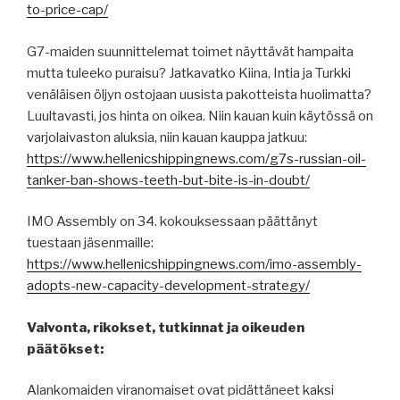
to-price-cap/
G7-maiden suunnittelemat toimet näyttävät hampaita
mutta tuleeko puraisu? Jatkavatko Kiina, Intia ja Turkki
venäläisen öljyn ostojaan uusista pakotteista huolimatta?
Luultavasti, jos hinta on oikea. Niin kauan kuin käytössä on
varjolaivaston aluksia, niin kauan kauppa jatkuu:
https://www.hellenicshippingnews.com/g7s-russian-oil-
tanker-ban-shows-teeth-but-bite-is-in-doubt/
IMO Assembly on 34. kokouksessaan päättänyt
tuestaan jäsenmaille:
https://www.hellenicshippingnews.com/imo-assembly-
adopts-new-capacity-development-strategy/
Valvonta, rikokset, tutkinnat ja oikeuden
päätökset:
Alankomaiden viranomaiset ovat pidättäneet kaksi