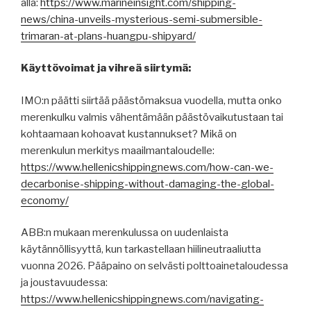
alla:
https://www.marineinsight.com/shipping-
news/china-unveils-mysterious-semi-submersible-
trimaran-at-plans-huangpu-shipyard/
Käyttövoimat ja vihreä siirtymä:
IMO:n päätti siirtää päästömaksua vuodella, mutta onko
merenkulku valmis vähentämään päästövaikutustaan tai
kohtaamaan kohoavat kustannukset? Mikä on
merenkulun merkitys maailmantaloudelle:
https://www.hellenicshippingnews.com/how-can-we-
decarbonise-shipping-without-damaging-the-global-
economy/
ABB:n mukaan merenkulussa on uudenlaista
käytännöllisyyttä, kun tarkastellaan hiilineutraaliutta
vuonna 2026. Pääpaino on selvästi polttoainetaloudessa
ja joustavuudessa:
https://www.hellenicshippingnews.com/navigating-