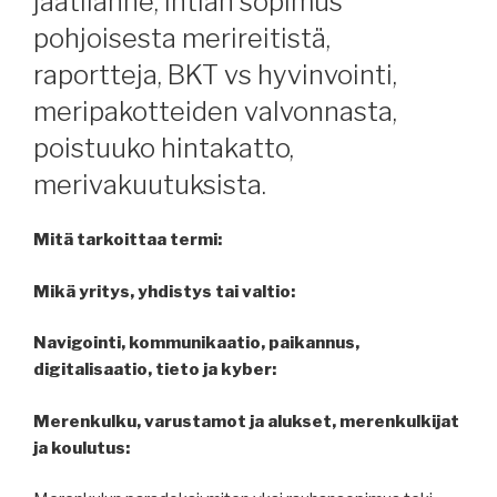
jäätilanne, Intian sopimus
pohjoisesta merireitistä,
raportteja, BKT vs hyvinvointi,
meripakotteiden valvonnasta,
poistuuko hintakatto,
merivakuutuksista.
Mitä tarkoittaa termi:
Mikä yritys, yhdistys tai valtio:
Navigointi, kommunikaatio, paikannus,
digitalisaatio, tieto ja kyber:
Merenkulku, varustamot ja alukset, merenkulkijat
ja koulutus: