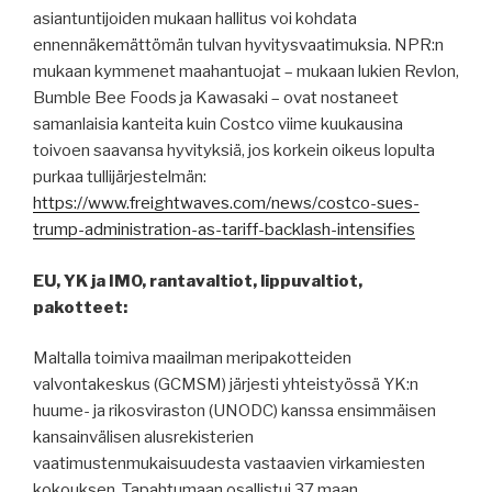
asiantuntijoiden mukaan hallitus voi kohdata
ennennäkemättömän tulvan hyvitysvaatimuksia. NPR:n
mukaan kymmenet maahantuojat – mukaan lukien Revlon,
Bumble Bee Foods ja Kawasaki – ovat nostaneet
samanlaisia ​​kanteita kuin Costco viime kuukausina
toivoen saavansa hyvityksiä, jos korkein oikeus lopulta
purkaa tullijärjestelmän:
https://www.freightwaves.com/news/costco-sues-
trump-administration-as-tariff-backlash-intensifies
EU, YK ja IMO, rantavaltiot, lippuvaltiot,
pakotteet:
Maltalla toimiva maailman meripakotteiden
valvontakeskus (GCMSM) järjesti yhteistyössä YK:n
huume- ja rikosviraston (UNODC) kanssa ensimmäisen
kansainvälisen alusrekisterien
vaatimustenmukaisuudesta vastaavien virkamiesten
kokouksen. Tapahtumaan osallistui 37 maan