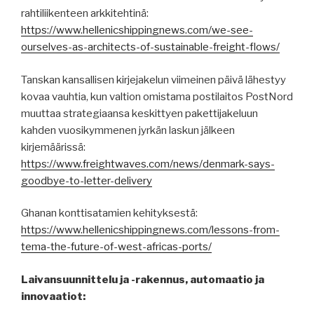
rahtiliikenteen arkkitehtinä:
https://www.hellenicshippingnews.com/we-see-
ourselves-as-architects-of-sustainable-freight-flows/
Tanskan kansallisen kirjejakelun viimeinen päivä lähestyy
kovaa vauhtia, kun valtion omistama postilaitos PostNord
muuttaa strategiaansa keskittyen pakettijakeluun
kahden vuosikymmenen jyrkän laskun jälkeen
kirjemäärissä:
https://www.freightwaves.com/news/denmark-says-
goodbye-to-letter-delivery
Ghanan konttisatamien kehityksestä:
https://www.hellenicshippingnews.com/lessons-from-
tema-the-future-of-west-africas-ports/
Laivansuunnittelu ja -rakennus, automaatio ja
innovaatiot: