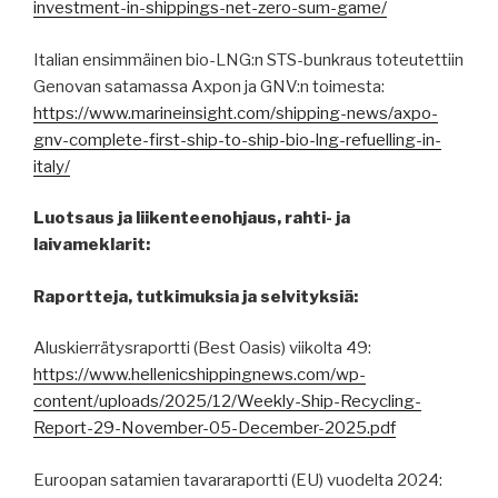
investment-in-shippings-net-zero-sum-game/
Italian ensimmäinen bio-LNG:n STS-bunkraus toteutettiin
Genovan satamassa Axpon ja GNV:n toimesta:
https://www.marineinsight.com/shipping-news/axpo-
gnv-complete-first-ship-to-ship-bio-lng-refuelling-in-
italy/
Luotsaus ja liikenteenohjaus, rahti- ja
laivameklarit:
Raportteja, tutkimuksia ja selvityksiä:
Aluskierrätysraportti (Best Oasis) viikolta 49:
https://www.hellenicshippingnews.com/wp-
content/uploads/2025/12/Weekly-Ship-Recycling-
Report-29-November-05-December-2025.pdf
Euroopan satamien tavararaportti (EU) vuodelta 2024: