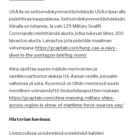
USA:lla on seitsemänkymmentäyhdeksän USA:n lipun alla
purjehtivaa kauppalaivaa. Seitsemänkymmentäyhdeksän,
Kiinalla on tuhansia. Ja vain 129 Military Sealift
Commandin miehittämää alusta, jotka tukevat lähes 300
laivaston alusta. Laivastoa, jota pidetään maailman
vahvimpana:
https://gcaptain.com/hung-cao-a-navy-
diver-in-the-pentagon-briefing-room/
Kiina sijoittaa suuren määrän merivoimien ja
rannikkovartioston aluksia Itä-Aasian vesille, joissakin
vaiheissa yli sata. Kyseessä on tähän mennessä suurin
merellinen voimannäyttö tiedusteluraporttien mukaan:
https://gcaptain.com/china-massing-military-ships-
across-region-in-show-of-maritime-force-sources-say/
Historian havinaa:
Liverpoolissa on käynnissä ponnistelut kahden