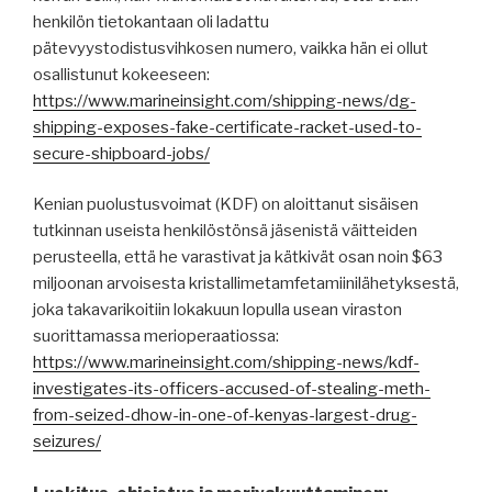
henkilön tietokantaan oli ladattu
pätevyystodistusvihkosen numero, vaikka hän ei ollut
osallistunut kokeeseen:
https://www.marineinsight.com/shipping-news/dg-
shipping-exposes-fake-certificate-racket-used-to-
secure-shipboard-jobs/
Kenian puolustusvoimat (KDF) on aloittanut sisäisen
tutkinnan useista henkilöstönsä jäsenistä väitteiden
perusteella, että he varastivat ja kätkivät osan noin $63
miljoonan arvoisesta kristallimetamfetamiinilähetyksestä,
joka takavarikoitiin lokakuun lopulla usean viraston
suorittamassa merioperaatiossa:
https://www.marineinsight.com/shipping-news/kdf-
investigates-its-officers-accused-of-stealing-meth-
from-seized-dhow-in-one-of-kenyas-largest-drug-
seizures/