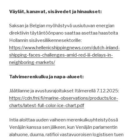
Väylät, kanavat, sisävedet ja hinaukset:
Saksan ja Belgian myöhästyvä uusiutuvan energian
direktiivin täytäntöönpano saattaa asettaa haasteita
Hollannin sisävesiliikennesektorille:
https://www.hellenicshippingnews.com/dutch-inland-
shipping-faces-challenges-amid-red-iii-delays-in-
neighboring-markets/
Talvimerenkulku ja napa-alueet:
Jäätilanne ja avustusrajoitukset Itämerellä 7.12.2025:
https://cdn.fmi.fi/marine-observations/products/ice-
charts/latest-full-color-ice-chart.pdf
Intia aloittaa uuden vaiheen merenkulkuyhteistyössä
Venäjän kanssa sen jälkeen, kun Venäjän parlamentin
alahuone, duuma, ratifioi vastavuoroisen logistisen tuen