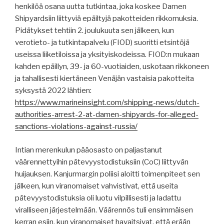
henkilöä osana uutta tutkintaa, joka koskee Damen
Shipyardsiin liittyviä epäiltyjä pakotteiden rikkomuksia.
Pidätykset tehtiin 2. joulukuuta sen jälkeen, kun
verotieto- ja tutkintapalvelu (FIOD) suoritti etsintöjä
useissa liiketiloissa ja yksityiskodeissa. FIOD:n mukaan
kahden epäillyn, 39- ja 60-vuotiaiden, uskotaan rikkoneen
ja tahallisesti kiertäneen Venäjän vastaisia ​​pakotteita
syksystä 2022 lähtien:
https://www.marineinsight.com/shipping-news/dutch-
authorities-arrest-2-at-damen-shipyards-for-alleged-
sanctions-violations-against-russia/
Intian merenkulun pääosasto on paljastanut
väärennettyihin pätevyystodistuksiin (CoC) liittyvän
huijauksen. Kanjurmargin poliisi aloitti toimenpiteet sen
jälkeen, kun viranomaiset vahvistivat, että useita
pätevyystodistuksia oli luotu vilpillisesti ja ladattu
viralliseen järjestelmään. Väärennös tuli ensimmäisen
kerran esiin, kun viranomaiset havaitsivat, että erään