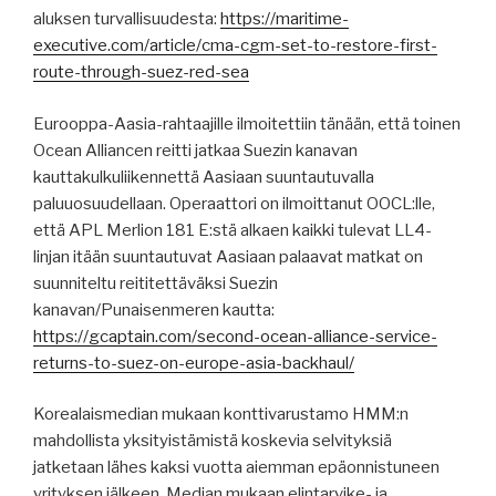
aluksen turvallisuudesta:
https://maritime-
executive.com/article/cma-cgm-set-to-restore-first-
route-through-suez-red-sea
Eurooppa-Aasia-rahtaajille ilmoitettiin tänään, että toinen
Ocean Alliancen reitti jatkaa Suezin kanavan
kauttakulkuliikennettä Aasiaan suuntautuvalla
paluuosuudellaan. Operaattori on ilmoittanut OOCL:lle,
että APL Merlion 181 E:stä alkaen kaikki tulevat LL4-
linjan itään suuntautuvat Aasiaan palaavat matkat on
suunniteltu reititettäväksi Suezin
kanavan/Punaisenmeren kautta:
https://gcaptain.com/second-ocean-alliance-service-
returns-to-suez-on-europe-asia-backhaul/
Korealaismedian mukaan konttivarustamo HMM:n
mahdollista yksityistämistä koskevia selvityksiä
jatketaan lähes kaksi vuotta aiemman epäonnistuneen
yrityksen jälkeen. Median mukaan elintarvike- ja