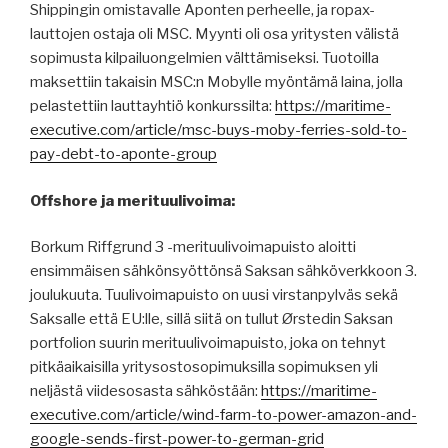
Shippingin omistavalle Aponten perheelle, ja ropax-
lauttojen ostaja oli MSC. Myynti oli osa yritysten välistä
sopimusta kilpailuongelmien välttämiseksi. Tuotoilla
maksettiin takaisin MSC:n Mobylle myöntämä laina, jolla
pelastettiin lauttayhtiö konkurssilta:
https://maritime-
executive.com/article/msc-buys-moby-ferries-sold-to-
pay-debt-to-aponte-group
Offshore ja merituulivoima:
Borkum Riffgrund 3 -merituulivoimapuisto aloitti
ensimmäisen sähkönsyöttönsä Saksan sähköverkkoon 3.
joulukuuta. Tuulivoimapuisto on uusi virstanpylväs sekä
Saksalle että EU:lle, sillä siitä on tullut Ørstedin Saksan
portfolion suurin merituulivoimapuisto, joka on tehnyt
pitkäaikaisilla yritysostosopimuksilla sopimuksen yli
neljästä viidesosasta sähköstään:
https://maritime-
executive.com/article/wind-farm-to-power-amazon-and-
google-sends-first-power-to-german-grid