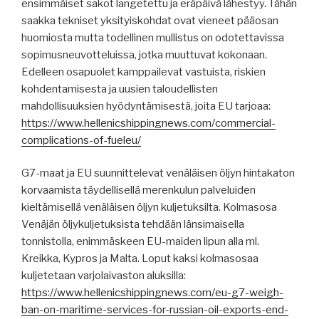
ensimmäiset sakot langetettu ja eräpäivä lähestyy. Tähän
saakka tekniset yksityiskohdat ovat vieneet pääosan
huomiosta mutta todellinen mullistus on odotettavissa
sopimusneuvotteluissa, jotka muuttuvat kokonaan.
Edelleen osapuolet kamppailevat vastuista, riskien
kohdentamisesta ja uusien taloudellisten
mahdollisuuksien hyödyntämisestä, joita EU tarjoaa:
https://www.hellenicshippingnews.com/commercial-
complications-of-fueleu/
G7-maat ja EU suunnittelevat venäläisen öljyn hintakaton
korvaamista täydellisellä merenkulun palveluiden
kieltämisellä venäläisen öljyn kuljetuksilta. Kolmasosa
Venäjän öljykuljetuksista tehdään länsimaisella
tonnistolla, enimmäskeen EU-maiden lipun alla ml.
Kreikka, Kypros ja Malta. Loput kaksi kolmasosaa
kuljetetaan varjolaivaston aluksilla:
https://www.hellenicshippingnews.com/eu-g7-weigh-
ban-on-maritime-services-for-russian-oil-exports-end-