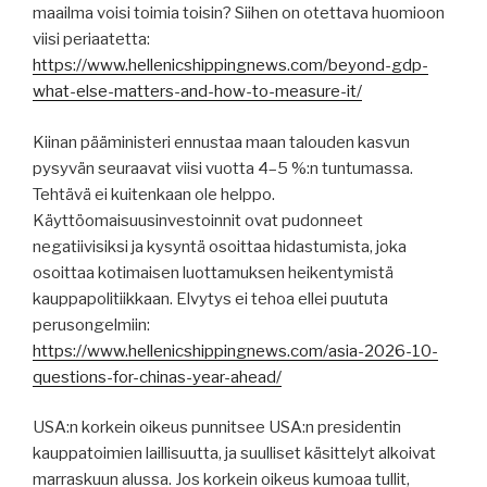
maailma voisi toimia toisin? Siihen on otettava huomioon
viisi periaatetta:
https://www.hellenicshippingnews.com/beyond-gdp-
what-else-matters-and-how-to-measure-it/
Kiinan pääministeri ennustaa maan talouden kasvun
pysyvän seuraavat viisi vuotta 4–5 %:n tuntumassa.
Tehtävä ei kuitenkaan ole helppo.
Käyttöomaisuusinvestoinnit ovat pudonneet
negatiivisiksi ja kysyntä osoittaa hidastumista, joka
osoittaa kotimaisen luottamuksen heikentymistä
kauppapolitiikkaan. Elvytys ei tehoa ellei puututa
perusongelmiin:
https://www.hellenicshippingnews.com/asia-2026-10-
questions-for-chinas-year-ahead/
USA:n korkein oikeus punnitsee USA:n presidentin
kauppatoimien laillisuutta, ja suulliset käsittelyt alkoivat
marraskuun alussa. Jos korkein oikeus kumoaa tullit,