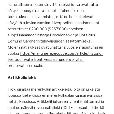
historiallisen aluksen säilyttämiseksi, jotka ovat tuttu
näky kaupungin ranta-alueella. Toimenpiteen
tarkoituksena on varmistaa, että ne houkuttelevat
kävijöitä tulevina vuosina. Liverpoolin kansallismuseot
toteuttavat £200’000 ($267’000) arvoisen
suojeluhankkeen hinaaja Brocklebankin ja luotsialus
Edmund Gardnerin tulevaisuuden säilyttämiseksi.
Molemmat alukset ovat uhattuina vuosien rapistumisen
vuoksi:
https://maritime-executive.com/article/historic-
liverpool-waterfront-vessels-undergo-vital-
preservation-repairs
Artikkeliploki:
Ploki sisältää merenkulun artikkeleita, joita on julkaistu
lopussa luetelluissa eri merenkulkualan kansainvälisissä
nettijulkaisuissa. Artikkelit julkaisen lyhentämättöminä ja
saat ne näkyviin avaamalla linkin (Ctrl + napsautus hiirellä)
lyhyen suomenkielisen alkutekstin jälkeen. Alkutekstissä