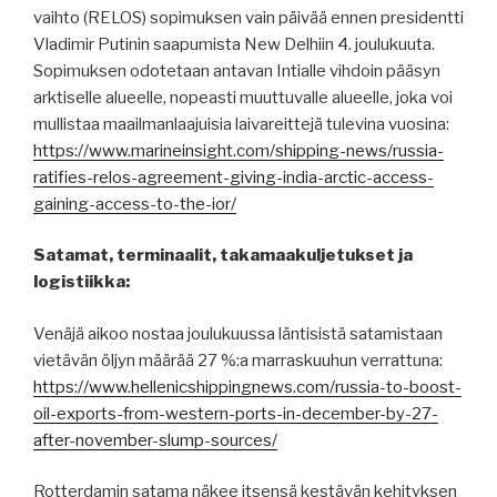
vaihto (RELOS) sopimuksen vain päivää ennen presidentti
Vladimir Putinin saapumista New Delhiin 4. joulukuuta.
Sopimuksen odotetaan antavan Intialle vihdoin pääsyn
arktiselle alueelle, nopeasti muuttuvalle alueelle, joka voi
mullistaa maailmanlaajuisia laivareittejä tulevina vuosina:
https://www.marineinsight.com/shipping-news/russia-
ratifies-relos-agreement-giving-india-arctic-access-
gaining-access-to-the-ior/
Satamat, terminaalit, takamaakuljetukset ja
logistiikka:
Venäjä aikoo nostaa joulukuussa läntisistä satamistaan
vietävän öljyn määrää 27 %:a marraskuuhun verrattuna:
https://www.hellenicshippingnews.com/russia-to-boost-
oil-exports-from-western-ports-in-december-by-27-
after-november-slump-sources/
Rotterdamin satama näkee itsensä kestävän kehityksen