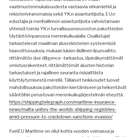
vaatimustenmukaisuudesta vastaavia virkamiehiä ja
rekisteriviranomaisia ​​sekä YK:n asiantuntijoita, EU:n
edustajia ja merihallinnon asiantuntijoita vahvistamaan
yhteisiä toimia YK:n turvallisuusneuvoston pakotteiden
täytäntöönpanossa merenkulkualalla. Osallistujat
tarkastelevat maailman alusrekisterien systeemisiä
haavoittuvuuksia, mukaan lukien äkillinen lipunvaihto,
riittämätön due diligence -tarkastus, läpinäkymättömät
omistusrakenteet, riittämättömät alusten historian
tarkastukset ja rajallinen seuranta riskialttiista
käyttäytymisestä merellä. Tällaiset heikkoudet luovat
mahdollisuuksia pakotteiden kiertämiseen ja heikentävät
sääntöihin perustuvan merenkulkujärjestelmän eheyttä:
https://shippingtelegraph.com/maritime-insurance-
news/malta-unites-the-worlds-shipping-registries-
amid-pressure-to-crackdown-sanctions-evasion/
FuelEU Maritime on ollut kohta vuoden voimassa ja