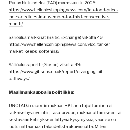
Ruuan hintaindeksi (FAO) marraskuulta 2025:
https://www.hellenicshippingnews.com/fao-food-price-
index-declines-in-november-for-third-consecutive-
month/
Säiliöalusmarkkinat (Baltic Exchange) viikolta 49:
https://www.hellenicshippingnews.com/vlcc-tanker-
market-keeps-softening/
Säiliöalusraportti (Gibson) viikolta 49:
https://www.gibsons.co.uk/report/diverging-oil-
pathways/
Maailmankauppa ja politiikka:
UNCTAD:in raportin mukaan BKT:hen tuijottaminen ei
ratkaise hyvinvointiin, tasa-arvoon, mukaanottamiseen tai
kestävään kehitykseen liittyviä kysymyksiä, vaan se on
luotu mittaamaan taloudellista aktiivisuutta. Miten