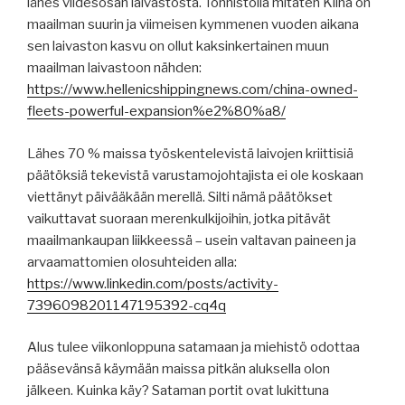
lähes viidesosan laivastosta. Tonnistolla mitaten Kiina on
maailman suurin ja viimeisen kymmenen vuoden aikana
sen laivaston kasvu on ollut kaksinkertainen muun
maailman laivastoon nähden:
https://www.hellenicshippingnews.com/china-owned-
fleets-powerful-expansion%e2%80%a8/
Lähes 70 % maissa työskentelevistä laivojen kriittisiä
päätöksiä tekevistä varustamojohtajista ei ole koskaan
viettänyt päivääkään merellä. Silti nämä päätökset
vaikuttavat suoraan merenkulkijoihin, jotka pitävät
maailmankaupan liikkeessä – usein valtavan paineen ja
arvaamattomien olosuhteiden alla:
https://www.linkedin.com/posts/activity-
7396098201147195392-cq4q
Alus tulee viikonloppuna satamaan ja miehistö odottaa
pääsevänsä käymään maissa pitkän aluksella olon
jälkeen. Kuinka käy? Sataman portit ovat lukittuna