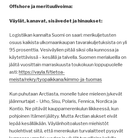
Offshore ja merituulivoima:
Väylät, kanavat, sisävedet ja hinaukset:
Logistiikan kannalta Suomi on saari: merikuljetusten
osuus kaikista ulkomaankaupan tavarakuljetuksista on yli
95 prosenttia. Vesiväylien pitää siksi olla kunnossa ja
käytettävissä – kesällä ja talvella. Suomen merialueilla on
jäätä vuosittain marraskuusta toukokuun loppupuolelle
asti:
https://vayla.fi/tietoa-
meista/rekry/tyopaikkana/kimmo-ja-tuomas
Kun puhutaan Arctiasta, monelle tulee mieleen jykevät
jäänmurtajat – Urho, Sisu, Polaris, Fennica, Nordica ja
Kontio. Ne pitävät kauppamerenkulun liikkeessä, kun
pohjoinen Itämeri jäätyy. Mutta Arctian alukset eivät
lepää kesälläkään. Väylänhoitoalusten miehistöt
huolehtivat siitä, että merenkulun turvalaitteet pysyvät