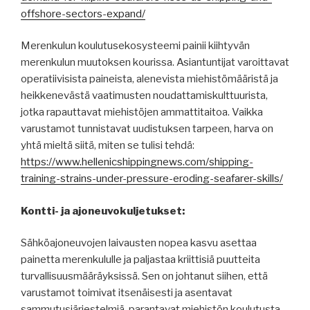
offshore-sectors-expand/
Merenkulun koulutusekosysteemi painii kiihtyvän
merenkulun muutoksen kourissa. Asiantuntijat varoittavat
operatiivisista paineista, alenevista miehistömääristä ja
heikkenevästä vaatimusten noudattamiskulttuurista,
jotka rapauttavat miehistöjen ammattitaitoa. Vaikka
varustamot tunnistavat uudistuksen tarpeen, harva on
yhtä mieltä siitä, miten se tulisi tehdä:
https://www.hellenicshippingnews.com/shipping-
training-strains-under-pressure-eroding-seafarer-skills/
Kontti- ja ajoneuvokuljetukset:
Sähköajoneuvojen laivausten nopea kasvu asettaa
painetta merenkululle ja paljastaa kriittisiä puutteita
turvallisuusmääräyksissä. Sen on johtanut siihen, että
varustamot toimivat itsenäisesti ja asentavat
sammutusjärjestelmiä, parantavat miehistön koulutusta