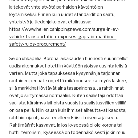
ja tekevät yhteistyötä parhaiden käytäntöjen
löytämiseksi. Ennen kuin uudet standardit on saatu,
yhteistyö ja tiedonjako ovat etulinjassa:
https://www.hellenicshippingnews.com/surge-in-ev-
vehicle-transportation-exposes-gaps-in-maritime-
safety-rules-procurement/
Se on uhkapeliä. Korona-aikakauden huonosti suunnitellut
uudisrakennukset otettiin käyttöön ajoissa uusinta kriisiä
varten. Mutta joka tapauksessa kysynnän ja tarjonnan
rautainen periaate on, että mikä nousee, se myös laskee,
sillä markkinat löytävät aina tasapainonsa. Ja rahtihinnat
ovat jo siirtymässä normaaliin. Kuten saalistaja odottaa
saalista, kärsimys laihoista vuosista saalistusvälien välillä
on osa peliä. Niin kauan kuin ihmiset aiheuttavat kaaosta,
rahtihintoja ohjaavat edelleen kriisit toisensa jälkeen.
Rahtimäärät kasvavat, ja jos kyseessä ei ole korona tai
huthi-terrorismi, kyseessä on todennäköisesti jokin muu