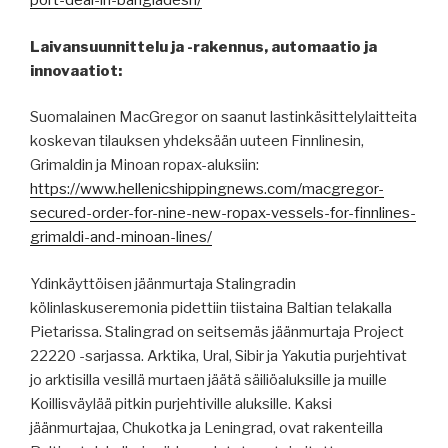
port-deal-in-bangladesh/
Laivansuunnittelu ja -rakennus, automaatio ja
innovaatiot:
Suomalainen MacGregor on saanut lastinkäsittelylaitteita
koskevan tilauksen yhdeksään uuteen Finnlinesin,
Grimaldin ja Minoan ropax-aluksiin:
https://www.hellenicshippingnews.com/macgregor-
secured-order-for-nine-new-ropax-vessels-for-finnlines-
grimaldi-and-minoan-lines/
Ydinkäyttöisen jäänmurtaja Stalingradin
kölinlaskuseremonia pidettiin tiistaina Baltian telakalla
Pietarissa. Stalingrad on seitsemäs jäänmurtaja Project
22220 -sarjassa. Arktika, Ural, Sibir ja Yakutia purjehtivat
jo arktisilla vesillä murtaen jäätä säiliöaluksille ja muille
Koillisväylää pitkin purjehtiville aluksille. Kaksi
jäänmurtajaa, Chukotka ja Leningrad, ovat rakenteilla