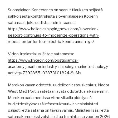
Suomalainen Konecranes on saanut tilauksen neljästä
sähköisestä konttitrukista slovenialaiseen Koperin
satamaan, joka uudistaa toimintaansa:
https://www.hellenicshippingnews.com/slovenian-
seaport-continues-to-modernize-operations-with-
repeat-order-for-four-electric-konecranes-rtgs/
Video: irtolastialus lähtee satamasta:
https://www.linkedin.com/posts/iamcs-
academy_maritimeindustry-shipping-marinetechnology-
activity-7392855103873101824-9uMs
Marokon kauan odotettu uudelleenlastauskeskus, Nador
West Med Port, saatetaan avata odotettua aikaisemmin.
Marokon parlamentissa viime viikolla pidetyssä
budjettiesityksessä infrastruktuuri- ja vesiministeri
paljasti, että satama on täysin valmis. Ministeri lisäsi, että
satamakompleksi voisi aloittaa toimintansa vuoden 2026