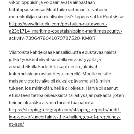
viikonloppuisin ja voidaan avata ainoastaan
hätätapauksessa. Muuttuiko sataman turvatoimi
merenkulkijan kriminalisoinniksi? Tapaus sattui Ruotsissa:
https://www.linkedin.com/posts/jan-rautawaara-
a23b1714_maritime-coastalshipping-maritimesecurity-
activity-7396478041079787520-KM0R
Viisitoista kahdeksaa kansallisuutta edustavaa naista,
jotka työskentelivät kuudella eri alustyypillä ja
arvoasteikolla kadetista kapteeniin, jakoivat
kokemuksiaan raskaudesta merellä. Monille naisille
maissa vietetty aika oli aluksi epävarma siitä, mihin
tukeen, jos mihinkään, heillä oli oikeus. Harva oli saanut
etukäteen tietoa oikeuksista tai äitiysajan palkasta, joten
heidän oli pakko arvailla tai olettaa pahinta:
https://shippingtelegraph.com/shipping-reports/adrift-
in-a-sea-of-uncertainty-the-challenges-of-pregnancy-
at-sea/