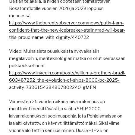
Baltian telakalla, ja niiden odotetaan toimitettavan
Rosatomflotille vuosien 2026 ja 2028 loppuun
mennessä:
https://www.thebarentsobserver.com/news/putin-i-am-
confident-that-the-new-icebreaker-stalingrad-will-bear-
this-proud-name-with-dignity/440722
Video: Muinaisista puualuksista nykyaikaisiin
megalaivoihin, meriteknologian matka on ollut kerrassaan
poikkeuksellinen:
https://www.linkedin.com/posts/williams-brothers-brazil-
603487252_the-evolution-of-ships-8000-bc-2025-
activity-7396154384897802240-gMFN
Viimeisten 25 vuoden aikana laivanrakennus on
muuttunut merkittävästi ja vanha SHIP 2000
laivanrakennuksen sopimuspohja, jota Pohjoismaissa on
laajalti käytetty, on käynyt riittämättömäksi. Siksi viime
vuonna aloitettiin sen uusiminen. Uusi SHIP25 on