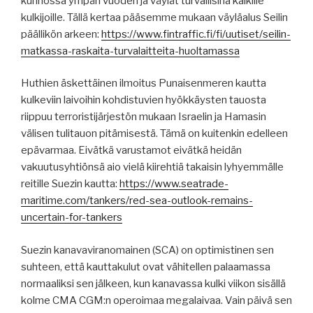
kunnossa ympäri vuoden ja väylät turvallisina kaikille
kulkijoille. Tällä kertaa pääsemme mukaan väyläalus Seilin
päällikön arkeen:
https://www.fintraffic.fi/fi/uutiset/seilin-
matkassa-raskaita-turvalaitteita-huoltamassa
Huthien äskettäinen ilmoitus Punaisenmeren kautta
kulkeviin laivoihin kohdistuvien hyökkäysten tauosta
riippuu terroristijärjestön mukaan Israelin ja Hamasin
välisen tulitauon pitämisestä. Tämä on kuitenkin edelleen
epävarmaa. Eivätkä varustamot eivätkä heidän
vakuutusyhtiönsä aio vielä kiirehtiä takaisin lyhyemmälle
reitille Suezin kautta:
https://www.seatrade-
maritime.com/tankers/red-sea-outlook-remains-
uncertain-for-tankers
Suezin kanavaviranomainen (SCA) on optimistinen sen
suhteen, että kauttakulut ovat vähitellen palaamassa
normaaliksi sen jälkeen, kun kanavassa kulki viikon sisällä
kolme CMA CGM:n operoimaa megalaivaa. Vain päivä sen