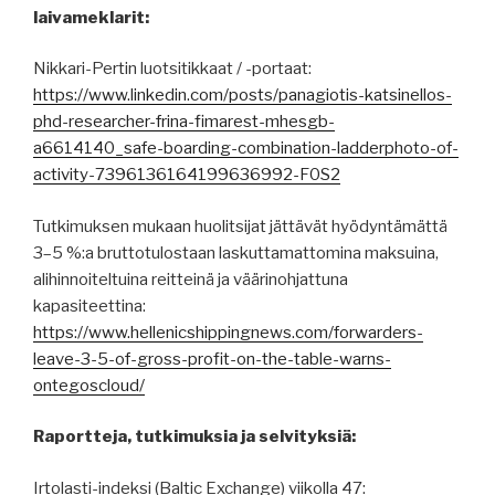
laivameklarit:
Nikkari-Pertin luotsitikkaat / -portaat:
https://www.linkedin.com/posts/panagiotis-katsinellos-
phd-researcher-frina-fimarest-mhesgb-
a6614140_safe-boarding-combination-ladderphoto-of-
activity-7396136164199636992-F0S2
Tutkimuksen mukaan huolitsijat jättävät hyödyntämättä
3–5 %:a bruttotulostaan laskuttamattomina maksuina,
alihinnoiteltuina reitteinä ja väärinohjattuna
kapasiteettina:
https://www.hellenicshippingnews.com/forwarders-
leave-3-5-of-gross-profit-on-the-table-warns-
ontegoscloud/
Raportteja, tutkimuksia ja selvityksiä:
Irtolasti-indeksi (Baltic Exchange) viikolla 47: