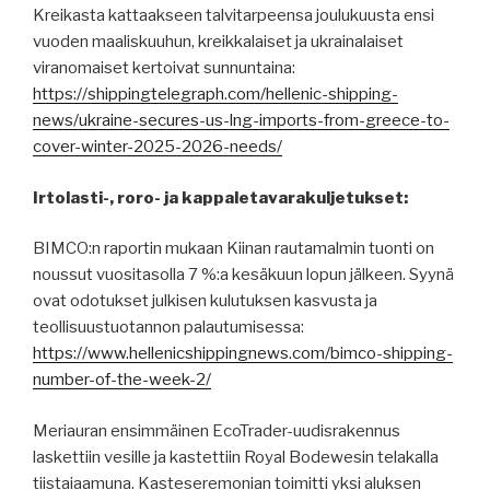
Kreikasta kattaakseen talvitarpeensa joulukuusta ensi
vuoden maaliskuuhun, kreikkalaiset ja ukrainalaiset
viranomaiset kertoivat sunnuntaina:
https://shippingtelegraph.com/hellenic-shipping-
news/ukraine-secures-us-lng-imports-from-greece-to-
cover-winter-2025-2026-needs/
Irtolasti-, roro- ja kappaletavarakuljetukset:
BIMCO:n raportin mukaan Kiinan rautamalmin tuonti on
noussut vuositasolla 7 %:a kesäkuun lopun jälkeen. Syynä
ovat odotukset julkisen kulutuksen kasvusta ja
teollisuustuotannon palautumisessa:
https://www.hellenicshippingnews.com/bimco-shipping-
number-of-the-week-2/
Meriauran ensimmäinen EcoTrader-uudisrakennus
laskettiin vesille ja kastettiin Royal Bodewesin telakalla
tiistaiaamuna. Kasteseremonian toimitti yksi aluksen