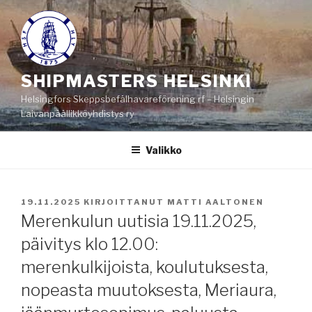
Siirry
sisältöön
SHIPMASTERS HELSINKI
Helsingfors Skeppsbefälhavareförening rf – Helsingin
Laivanpäällikköyhdistys ry
Valikko
JULKAISTU
19.11.2025
KIRJOITTANUT
MATTI AALTONEN
Merenkulun uutisia 19.11.2025,
päivitys klo 12.00:
merenkulkijoista, koulutuksesta,
nopeasta muutoksesta, Meriaura,