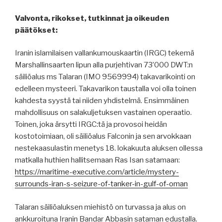
Valvonta, rikokset, tutkinnat ja oikeuden
päätökset:
Iranin islamilaisen vallankumouskaartin (IRGC) tekemä
Marshallinsaarten lipun alla purjehtivan 73’000 DWT:n
säiliöalus ms Talaran (IMO 9569994) takavarikointi on
edelleen mysteeri. Takavarikon taustalla voi olla toinen
kahdesta syystä tai niiden yhdistelmä. Ensimmäinen
mahdollisuus on salakuljetuksen vastainen operaatio.
Toinen, joka ärsytti IRGC:tä ja provosoi heidän
kostotoimiaan, oli säiliöalus Falconin ja sen arvokkaan
nestekaasulastin menetys 18. lokakuuta aluksen ollessa
matkalla huthien hallitsemaan Ras Isan satamaan:
https://maritime-executive.com/article/mystery-
surrounds-iran-s-seizure-of-tanker-in-gulf-of-oman
Talaran säiliöaluksen miehistö on turvassa ja alus on
ankkuroituna Iranin Bandar Abbasin sataman edustalla.