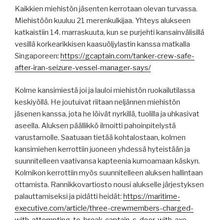
Kaikkien miehistön jäsenten kerrotaan olevan turvassa.
Miehistöön kuuluu 21 merenkulkijaa. Yhteys alukseen
katkaistiin 14. marraskuuta, kun se purjehti kansainvälisillä
vesillä korkearikkisen kaasuöljylastin kanssa matkalla
Singaporeen:
https://gcaptain.com/tanker-crew-safe-
after-iran-seizure-vessel-manager-says/
Kolme kansimiestä joi ja lauloi miehistön ruokailutilassa
keskiyöllä. He joutuivat riitaan neljännen miehistön
jäsenen kanssa, jota he löivät nyrkillä, tuolilla ja uhkasivat
aseella. Aluksen päällikkö ilmoitti pahoinpitelystä
varustamolle. Saatuaan tietää kohtalostaan, kolmen
kansimiehen kerrottiin juoneen yhdessä hyteistään ja
suunnitelleen vaativansa kapteenia kumoamaan käskyn.
Kolmikon kerrottiin myös suunnitelleen aluksen hallintaan
ottamista. Rannikkovartiosto nousi alukselle järjestyksen
palauttamiseksi ja pidätti heidät:
https://maritime-
executive.com/article/three-crewmembers-charged-