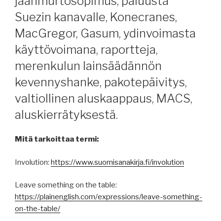
jäänmurtosopimus, paluusta
Suezin kanavalle, Konecranes,
MacGregor, Gasum, ydinvoimasta
käyttövoimana, raportteja,
merenkulun lainsäädännön
kevennyshanke, pakotepäivitys,
valtiollinen aluskaappaus, MACS,
aluskierrätyksestä.
Mitä tarkoittaa termi:
Involution:
https://www.suomisanakirja.fi/involution
Leave something on the table:
https://plainenglish.com/expressions/leave-something-
on-the-table/