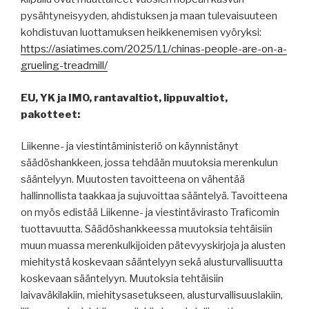
pysähtyneisyyden, ahdistuksen ja maan tulevaisuuteen
kohdistuvan luottamuksen heikkenemisen vyöryksi:
https://asiatimes.com/2025/11/chinas-people-are-on-a-
grueling-treadmill/
EU, YK ja IMO, rantavaltiot, lippuvaltiot,
pakotteet:
Liikenne- ja viestintäministeriö on käynnistänyt
säädöshankkeen, jossa tehdään muutoksia merenkulun
sääntelyyn. Muutosten tavoitteena on vähentää
hallinnollista taakkaa ja sujuvoittaa sääntelyä. Tavoitteena
on myös edistää Liikenne- ja viestintävirasto Traficomin
tuottavuutta. Säädöshankkeessa muutoksia tehtäisiin
muun muassa merenkulkijoiden pätevyyskirjoja ja alusten
miehitystä koskevaan sääntelyyn sekä alusturvallisuutta
koskevaan sääntelyyn. Muutoksia tehtäisiin
laivaväkilakiin, miehitysasetukseen, alusturvallisuuslakiin,