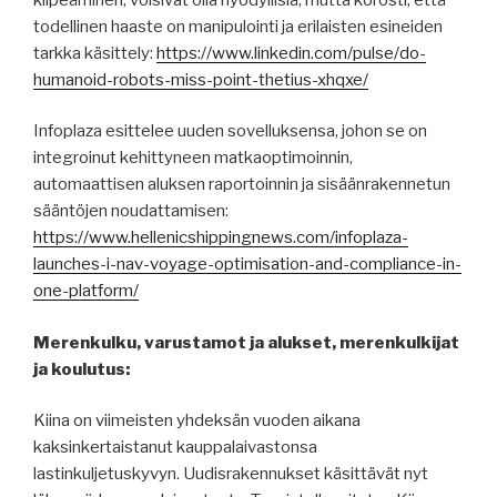
todellinen haaste on manipulointi ja erilaisten esineiden
tarkka käsittely:
https://www.linkedin.com/pulse/do-
humanoid-robots-miss-point-thetius-xhqxe/
Infoplaza esittelee uuden sovelluksensa, johon se on
integroinut kehittyneen matkaoptimoinnin,
automaattisen aluksen raportoinnin ja sisäänrakennetun
sääntöjen noudattamisen:
https://www.hellenicshippingnews.com/infoplaza-
launches-i-nav-voyage-optimisation-and-compliance-in-
one-platform/
Merenkulku, varustamot ja alukset, merenkulkijat
ja koulutus:
Kiina on viimeisten yhdeksän vuoden aikana
kaksinkertaistanut kauppalaivastonsa
lastinkuljetuskyvyn. Uudisrakennukset käsittävät nyt