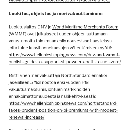
with-attempting-to-break-captain-s-door-with-axe
Luokitus, ohjeistus ja merivakuuttaminen:
Luokituslaitos DNV ja
World Maritime Merchants Forum
(WMMF) ovat julkaisseet uuden ohjeen auttamaan
varustamoita toimimaan esiin nousevissa haasteissa,
joita tulee kasvihuonekaasujen vähentämisen myötä:
https://www.hellenicshippingnews.com/dnv-and-wmmf-
publish-guide-to-support-shipowners-path-to-net-zero/
Brittiläinen merivakuuttaja NorthStandard ennakoi
jäsenilleen 5 %:n nostoa ensi vuoden P&I-
vakuutusmaksuihin, johtuen markkinoiden
ennakoimattomuudesta ja riskikehityksestä:
https://www.hellenicshippingnews.com/northstandard-
takes-prudent-position-on-pi-premiums-with-modest-
renewal-increase/