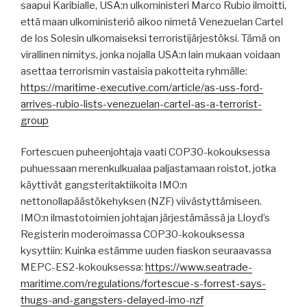
saapui Karibialle, USA:n ulkoministeri Marco Rubio ilmoitti,
että maan ulkoministeriö aikoo nimetä Venezuelan Cartel
de los Solesin ulkomaiseksi terroristijärjestöksi. Tämä on
virallinen nimitys, jonka nojalla USA:n lain mukaan voidaan
asettaa terrorismin vastaisia ​​pakotteita ryhmälle:
https://maritime-executive.com/article/as-uss-ford-
arrives-rubio-lists-venezuelan-cartel-as-a-terrorist-
group
Fortescuen puheenjohtaja vaati COP30-kokouksessa
puhuessaan merenkulkualaa paljastamaan roistot, jotka
käyttivät gangsteritaktiikoita IMO:n
nettonollapäästökehyksen (NZF) viivästyttämiseen.
IMO:n ilmastotoimien johtajan järjestämässä ja Lloyd’s
Registerin moderoimassa COP30-kokouksessa
kysyttiin: Kuinka estämme uuden fiaskon seuraavassa
MEPC-ES2-kokouksessa:
https://www.seatrade-
maritime.com/regulations/fortescue-s-forrest-says-
thugs-and-gangsters-delayed-imo-nzf