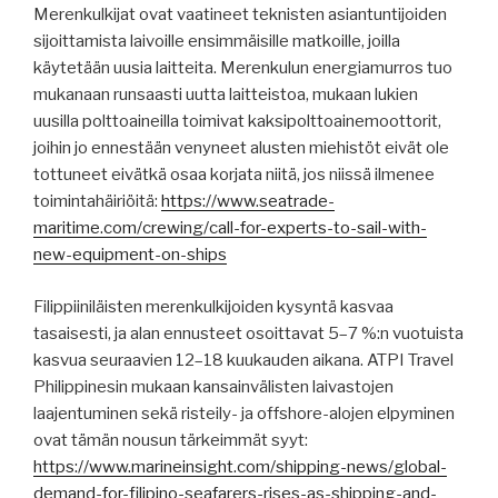
Merenkulkijat ovat vaatineet teknisten asiantuntijoiden
sijoittamista laivoille ensimmäisille matkoille, joilla
käytetään uusia laitteita. Merenkulun energiamurros tuo
mukanaan runsaasti uutta laitteistoa, mukaan lukien
uusilla polttoaineilla toimivat kaksipolttoainemoottorit,
joihin jo ennestään venyneet alusten miehistöt eivät ole
tottuneet eivätkä osaa korjata niitä, jos niissä ilmenee
toimintahäiriöitä:
https://www.seatrade-
maritime.com/crewing/call-for-experts-to-sail-with-
new-equipment-on-ships
Filippiiniläisten merenkulkijoiden kysyntä kasvaa
tasaisesti, ja alan ennusteet osoittavat 5–7 %:n vuotuista
kasvua seuraavien 12–18 kuukauden aikana. ATPI Travel
Philippinesin mukaan kansainvälisten laivastojen
laajentuminen sekä risteily- ja offshore-alojen elpyminen
ovat tämän nousun tärkeimmät syyt:
https://www.marineinsight.com/shipping-news/global-
demand-for-filipino-seafarers-rises-as-shipping-and-