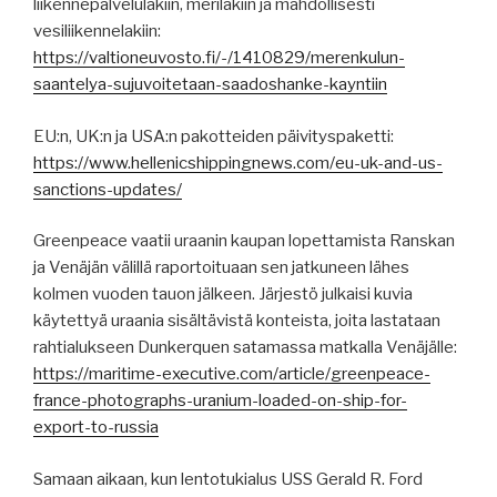
liikennepalvelulakiin, merilakiin ja mahdollisesti
vesiliikennelakiin:
https://valtioneuvosto.fi/-/1410829/merenkulun-
saantelya-sujuvoitetaan-saadoshanke-kayntiin
EU:n, UK:n ja USA:n pakotteiden päivityspaketti:
https://www.hellenicshippingnews.com/eu-uk-and-us-
sanctions-updates/
Greenpeace vaatii uraanin kaupan lopettamista Ranskan
ja Venäjän välillä raportoituaan sen jatkuneen lähes
kolmen vuoden tauon jälkeen. Järjestö julkaisi kuvia
käytettyä uraania sisältävistä konteista, joita lastataan
rahtialukseen Dunkerquen satamassa matkalla Venäjälle:
https://maritime-executive.com/article/greenpeace-
france-photographs-uranium-loaded-on-ship-for-
export-to-russia
Samaan aikaan, kun lentotukialus USS Gerald R. Ford