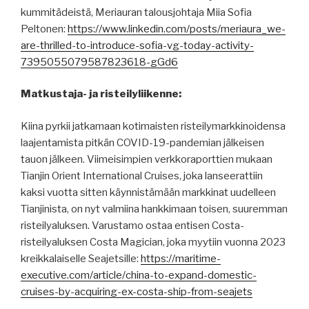
kummitädeistä, Meriauran talousjohtaja Miia Sofia
Peltonen:
https://www.linkedin.com/posts/meriaura_we-
are-thrilled-to-introduce-sofia-vg-today-activity-
7395055079587823618-gGd6
Matkustaja- ja risteilyliikenne:
Kiina pyrkii jatkamaan kotimaisten risteilymarkkinoidensa
laajentamista pitkän COVID-19-pandemian jälkeisen
tauon jälkeen. Viimeisimpien verkkoraporttien mukaan
Tianjin Orient International Cruises, joka lanseerattiin
kaksi vuotta sitten käynnistämään markkinat uudelleen
Tianjinista, on nyt valmiina hankkimaan toisen, suuremman
risteilyaluksen. Varustamo ostaa entisen Costa-
risteilyaluksen Costa Magician, joka myytiin vuonna 2023
kreikkalaiselle Seajetsille:
https://maritime-
executive.com/article/china-to-expand-domestic-
cruises-by-acquiring-ex-costa-ship-from-seajets