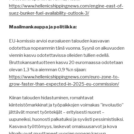
https://www.hellenicshippingnews.com/engine-east-of-
suez-bunker-fuel-availability-outlook-3/
Maailmankauppa ja politiikka:
EU-komissio arvioi euroalueen talouden kasvavan
odotettua nopeammin tänä vuonna. Syynä on alkuvuoden
viennin kasvu odotettavissa olleiden tullien edellä.
Bruttokansantuotteen kasvu 20 euromaassa odotetaan
olevan 1,3 %:a aiemman 0,9 %:n sijaan:
https://www.hellenicshippingnews.com/euro-zone-to-
grow-faster-than-expected-in-2025-eu-commission/
Kiinan talouden hidastuminen, romahtavat
kiinteistömarkkinat ja työpaikkojen voimakas ”involuutio”
jättävät monet työntekijät – erityisesti nuoret –
uupuneiksi, huonosti palkatuiksi ja syvästi pessimistisiksi.
Kasvava työttömyys, laskevat omaisuusarvot ja kova
kilpailu ovat muuttaneet vuosien nopean kasvun