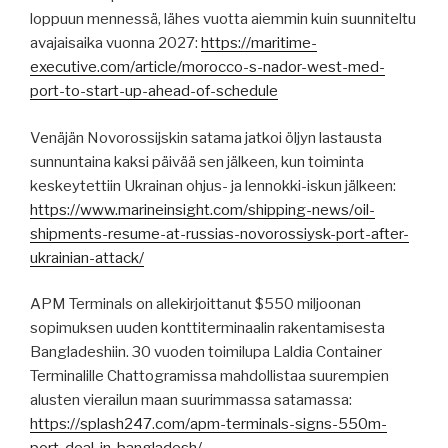
loppuun mennessä, lähes vuotta aiemmin kuin suunniteltu
avajaisaika vuonna 2027:
https://maritime-
executive.com/article/morocco-s-nador-west-med-
port-to-start-up-ahead-of-schedule
Venäjän Novorossijskin satama jatkoi öljyn lastausta
sunnuntaina kaksi päivää sen jälkeen, kun toiminta
keskeytettiin Ukrainan ohjus- ja lennokki-iskun jälkeen:
https://www.marineinsight.com/shipping-news/oil-
shipments-resume-at-russias-novorossiysk-port-after-
ukrainian-attack/
APM Terminals on allekirjoittanut $550 miljoonan
sopimuksen uuden konttiterminaalin rakentamisesta
Bangladeshiin. 30 vuoden toimilupa Laldia Container
Terminalille Chattogramissa mahdollistaa suurempien
alusten vierailun maan suurimmassa satamassa:
https://splash247.com/apm-terminals-signs-550m-