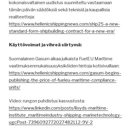
kokonaisvaltainen uudistus suunniteltu vastaamaan
tämän päivän säädöksiä sekä teknisiä ja kaupallisia
realiteetteja:
https://www.hellenicshippingnews.com/ship25-a-new-
standard-form-shipbuilding-contract-for-a-new-era/
Käyttövoimat ja vihreä siirtymä:
Suomalainen Gasum alkaa julkaista FuelEU Maritime
vaatimuksenmukaisuusyksiköiden hintoja kotisivuillaan:
https://www.hellenicshippingnews.com/gasum-begins-
publishing-the-price-of-fueleu-maritime-compliance-
units/
Video: rungon puhdistus kasvustosta:
https://www.linkedin.com/posts/lloyds-maritime-
institute_maritimeindustry-shipping-marinetechnology-
ugcPost-7396092772027482112-9V-2