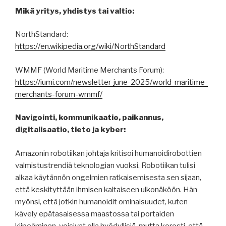
Mikä yritys, yhdistys tai valtio:
NorthStandard:
https://en.wikipedia.org/wiki/NorthStandard
WMMF (World Maritime Merchants Forum):
https://iumi.com/newsletter-june-2025/world-maritime-
merchants-forum-wmmf/
Navigointi, kommunikaatio, paikannus,
digitalisaatio, tieto ja kyber:
Amazonin robotiikan johtaja kritisoi humanoidirobottien
valmistustrendiä teknologian vuoksi. Robotiikan tulisi
alkaa käytännön ongelmien ratkaisemisesta sen sijaan,
että keskityttään ihmisen kaltaiseen ulkonäköön. Hän
myönsi, että jotkin humanoidit ominaisuudet, kuten
kävely epätasaisessa maastossa tai portaiden
kiipeäminen, voisivat olla hyödyllisiä, mutta korosti, että