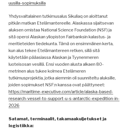
uusilla-sopimuksilla
Yhdysvaltalainen tutkimusalus Sikuliaq on aloittanut
pitkän matkan Etelämantereelle. Alaskassa sijaitsevan
aluksen omistaa National Science Foundation (NSF) ja
sitä operoi Alaskan yliopiston Fairbanksin kalastus- ja
meritieteiden tiedekunta. Tämä on ensimmäinen kerta,
kun alus tekee Etelämantereen retken, sillä sitä
käytetään pääasiassa Alaskan ja Tyynenmeren
luoteisosan vesillä. Ensi vuoden alusta alkaen 80-
metrinen alus tukee kolmea Etelämeren
tutkimusprojektia, jotka aiemmin oli suunniteltu aluksille,
joiden sopimukset NSF:n kanssa ovat päättyneet:
https://maritime-executive.com/article/alaska-based-
research-vessel-to-support-u-s-antarctic-expedition-in-
2026
Satamat, terminaalit, takamaakuljetukset ja
logistiikka: