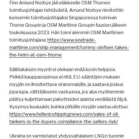
Finn Amund Norbye jää eläkkeelle OSM Thomen
toimitusjohtajan tehtävästä. Amund Norbye nimitettiin
konsernin toimitusjohtajaksi Singaporessa toimivan
Thome Groupin ja OSM Maritime Groupin fuusion jälkeen
toukokuussa 2023. Hän toimi aiemmin OSM Maritimen
toimitusjohtajana:
https://www.seatrade-
maritime.com/ship-management/tommy-olofsen-takes-
the-helm-at-osm-thome
Säiliöaluksen myynti ei olekaan enää kovin helppoa.
Pelkkä kauppasopimus ei riitä. EU-sääntöjen mukaan
myyjän on ilmoitettava viranomaisille, ja saatava joskus
jopa lupa, välttääkseen vastuunsa, jos alus myöhemmin
päätyy kuljettamaan pakotteiden alaista venäläistä öljyä.
Kysymys kuuluukin, kuinka pitkälle myyjän vastuu ulottuu:
https://www.hellenicshippingnews.com/sales-of-oil-
tankers-is-the-buyers-compliance-the-sellers-risk/
Ukraina on varmistanut yhdysvaltalaisen LNG:n tuonnin