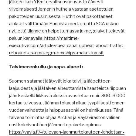
jälkeen, kun YK:n turvallisuusneuvosto äänesti
ylivoimaisesti Jemenin hutheja vastaan ​​asetettujen
pakotteiden uusimisesta. Huthit ovat pakottaneet
alukset välttämään Punaista merta, mutta SCA uskoo
nyt, että tilanne on helpottumassa ja megalaivat tekevät
paluun kanavalle:
https://maritime-
executive.com/article/suez-canal-upbeat-about-traffic-
rebound-as-cma-cgm-boxships-make-transit
Talvimerenkulku ja napa-alueet:
Suomen satamat jäätyvät joka talvi, ja jääpeitteen
laajuudesta ja jäätalven aiheuttamista haasteista riippuen
jään keskellä liikkuvia aluksia avustetaan noin 300–3 000
kertaa talvessa. Jäänmurtokausi alkaa tyypillisesti ennen
vuodenvaihdetta ja huippusesonki on helmikuussa. Tänä
talvena toimintaa ohjaa Arctian ja Väyläviraston välinen
uusi kolmivuotinen jäänmurtopalvelusopimus:
https://vayla.fi/-/tulevaan-jaanmurtokauteen-lahdetaan-