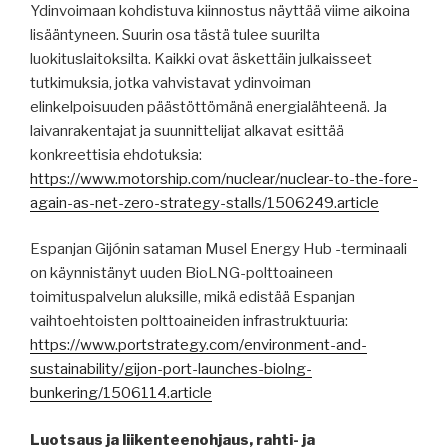
Ydinvoimaan kohdistuva kiinnostus näyttää viime aikoina
lisääntyneen. Suurin osa tästä tulee suurilta
luokituslaitoksilta. Kaikki ovat äskettäin julkaisseet
tutkimuksia, jotka vahvistavat ydinvoiman
elinkelpoisuuden päästöttömänä energialähteenä. Ja
laivanrakentajat ja suunnittelijat alkavat esittää
konkreettisia ehdotuksia:
https://www.motorship.com/nuclear/nuclear-to-the-fore-
again-as-net-zero-strategy-stalls/1506249.article
Espanjan Gijónin sataman Musel Energy Hub -terminaali
on käynnistänyt uuden BioLNG-polttoaineen
toimituspalvelun aluksille, mikä edistää Espanjan
vaihtoehtoisten polttoaineiden infrastruktuuria:
https://www.portstrategy.com/environment-and-
sustainability/gijon-port-launches-biolng-
bunkering/1506114.article
Luotsaus ja liikenteenohjaus, rahti- ja