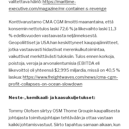
valitettava häiriö:
https://maritime-
executive.com/magazine/mr-container-s-revenge
Konttivarustamo CMA CGM ilmoitti maanantaina, että
konsernin nettotulos laski 72,6 % ja liikevaihto laski 11,3
% edellisvuoden vastaavasta neljänneksestä.
Geopoliittiset ja USA:han keskittyneet kauppajännitteet,
jotka vastaavasti hidastivat merenkulkutoimintaa,
vaikuttivat merkittävästi tuloksiin. Tulos ennen korkoja,
poistoja, veroja ja arvonalentumisia (EBITDA eli
liikevoitto) oli yhteensä $2,995 miljardia, missä on 40,5 %
laskua:
https://www.freightwaves.com/news/cma-cgm-
profit-collapses-on-ocean-slowdown
Neste-, kemikaali- ja kaasukuljetukset:
Tommy Olofsen siirtyy OSM Thome Groupin kaupallisesta
johtajasta toimitusjohtajan tehtävään ja ottaa vastaan ​​
kaikki johtamisvastuut. Siirto tapahtuu samaan aikaan, kun