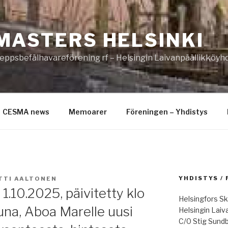
MASTERS HELSINKI
eppsbefälhavareförening rf – Helsingin Laivanpäällikköyhd
CESMA news
Memoarer
Föreningen – Yhdistys
YHDISTYS /
TTI AALTONEN
1.10.2025, päivitetty klo
Helsingfors Sk
una, Aboa Marelle uusi
Helsingin Laiv
C/0 Stig Sund