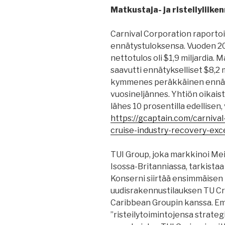
Matkustaja- ja risteilyliiken
Carnival Corporation raportoi 
ennätystuloksensa. Vuoden 
nettotulos oli $1,9 miljardia.
saavutti ennätykselliset $8,2 m
kymmenes peräkkäinen ennäty
vuosineljännes. Yhtiön oikaistu
lähes 10 prosentilla edellise
https://gcaptain.com/carnival
cruise-industry-recovery-ex
TUI Group, joka markkinoi Mein
Isossa-Britanniassa, tarkistaa
Konserni siirtää ensimmäisen 
uudisrakennustilauksen TU Crui
Caribbean Groupin kanssa. E
”risteilytoimintojensa strateg