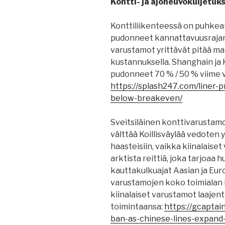
Kontti- ja ajoneuvokuljetuks
Konttiliikenteessä on puhkeam
pudonneet kannattavuusrajan al
varustamot yrittävät pitää 
kustannuksella. Shanghain ja 
pudonneet 70 % / 50 % viime 
https://splash247.com/liner-p
below-breakeven/
Sveitsiläinen konttivarustam
välttää Koillisväylää vedoten y
haasteisiin, vaikka kiinalai
arktista reittiä, joka tarjoa
kauttakulkuajat Aasian ja Euro
varustamojen koko toimialan 
kiinalaiset varustamot laajent
toimintaansa:
https://gcaptai
ban-as-chinese-lines-expand