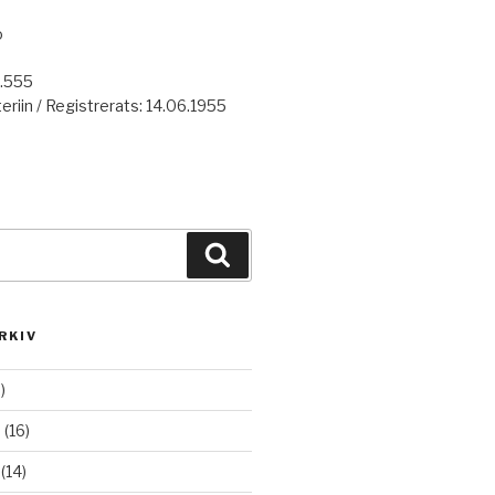
o
7.555
eriin / Registrerats: 14.06.1955
Haku
RKIV
)
6
(16)
(14)