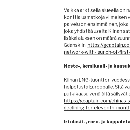
Vaikka arktisella alueella on n
konttialusmatkoja viimeisen
palvelu on ensimmäinen, joka m
joka yhdistää useita Kiinan s
lisäksi aluksen on määrä suun
Gdanskiin:
https://gcaptain.c
network-with-launch-of-first
Neste-, kemikaali- ja kaasu
Kiinan LNG-tuonti on vuodess
helpotusta Euroopalle. Sitä v
putkikaasu venäjältä säilyvät a
https://gcaptain.com/chinas
declining-for-eleventh-month
Irtolasti-, roro- ja kappale