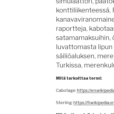
simulaattori, päätö
konttiliikenteessä
kanavaviranomainen
raportteja, kabotaa
satamamaksuihin, ö
luvattomasta lipun 
säiliöaluksen, mere
Turkissa, merenkulu
Mitä tarkoittaa termi:
Cabotage:
https://en.wikiped
Sterling:
https://fi.wikipedia.