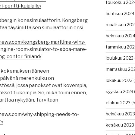
toukokuu 202
i-pentti-kujalalle/
huhtikuu 2024
bergin konesimulaattorin. Kongsberg
maaliskuu 20
ittaa täysimittaisen simulaattorin ensi
helmikuu 202
gnews.com/kongsberg-maritime-wins-
tammikuu 202
engine-room-simulator-to-aboa-mare-
g-center-finland/
joulukuu 2023
marraskuu 20
ut kokemuksen ääneen
 päivänä merenkulku on
lokakuu 2023
(
össä, jossa panokset ovat kovempia,
syyskuu 2023
(
ökset tiukempia. Se, mikä toimi ennen,
 karttaa nykyään. Tarvitaan
elokuu 2023
(5
:
heinäkuu 2023
gnews.com/why-shipping-needs-to-
e/
kesäkuu 2023