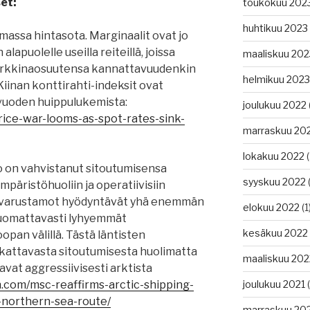
et:
toukokuu 202
huhtikuu 2023
assa hintasota. Marginaalit ovat jo
apuolelle useilla reiteillä, joissa
maaliskuu 202
markkinaosuutensa kannattavuudenkin
helmikuu 2023
Kiinan konttirahti-indeksit ovat
vuoden huippulukemista:
joulukuu 2022
rice-war-looms-as-spot-rates-sink-
marraskuu 20
lokakuu 2022
(
o on vahvistanut sitoutumisensa
syyskuu 2022
(
mpäristöhuoliin ja operatiivisiin
set varustamot hyödyntävät yhä enemmän
elokuu 2022
(1
a huomattavasti lyhyemmät
kesäkuu 2022
opan välillä. Tästä läntisten
kattavasta sitoutumisesta huolimatta
maaliskuu 202
avat aggressiivisesti arktista
n.com/msc-reaffirms-arctic-shipping-
joulukuu 2021
(
-northern-sea-route/
marraskuu 20