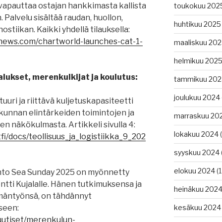
 vapauttaa ostajan hankkimasta kallista
toukokuu 202
 Palvelu sisältää raudan, huollon,
huhtikuu 2025
ostiikan. Kaikki yhdellä tilauksella:
gnews.com/chartworld-launches-cat-1-
maaliskuu 20
helmikuu 202
lukset, merenkulkijat ja koulutus:
tammikuu 202
joulukuu 2024
tuuri ja riittävä kuljetuskapasiteetti
skunnan elintärkeiden toimintojen ja
marraskuu 20
n näkökulmasta. Artikkeli sivulla 4:
lokakuu 2024
(
fi/docs/teollisuus_ja_logistiikka_9_202
syyskuu 2024
elokuu 2024
(1
into Sea Sunday 2025 on myönnetty
ntti Kujalalle. Hänen tutkimuksensa ja
heinäkuu 202
äntyönsä, on tähdännyt
seen:
kesäkuu 2024
/uutiset/merenkulun-