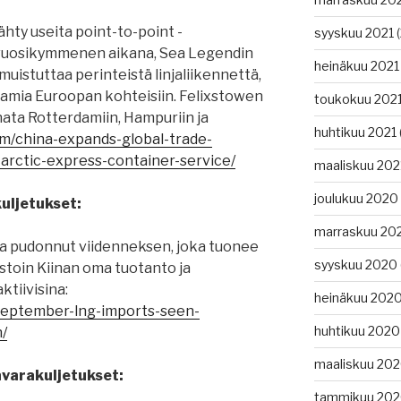
ähty useita point-to-point -
syyskuu 2021
(
 vuosikymmenen aikana, Sea Legendin
heinäkuu 2021
uistuttaa perinteistä linjaliikennettä,
atamia Euroopan kohteisiin. Felixstowen
toukokuu 202
nata Rotterdamiin, Hampuriin ja
huhtikuu 2021
om/china-expands-global-trade-
-arctic-express-container-service/
maaliskuu 202
joulukuu 2020
kuljetukset:
marraskuu 20
a pudonnut viidenneksen, joka tuonee
syyskuu 2020
astoin Kiinan oma tuotanto ja
ktiivisina:
heinäkuu 202
-september-lng-imports-seen-
huhtikuu 2020
/
maaliskuu 20
tavarakuljetukset:
tammikuu 20