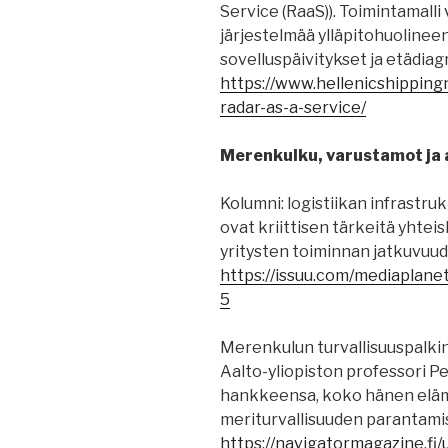
Service (RaaS)). Toimintamalli
järjestelmää ylläpitohuolineen.
sovelluspäivitykset ja etädiagn
https://www.hellenicshippin
radar-as-a-service/
Merenkulku, varustamot ja a
Kolumni: logistiikan infrastruk
ovat kriittisen tärkeitä yhtei
yritysten toiminnan jatkuvuude
https://issuu.com/mediaplanet
5
Merenkulun turvallisuuspalk
Aalto-yliopiston professori Pe
hankkeensa, koko hänen eläm
meriturvallisuuden parantami
https://navigatormagazine.fi