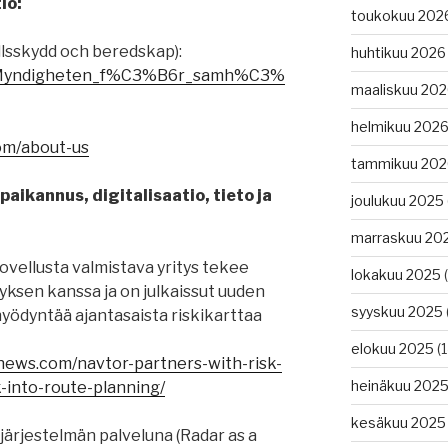
io:
toukokuu 202
lsskydd och beredskap):
huhtikuu 2026
iki/Myndigheten_f%C3%B6r_samh%C3%
maaliskuu 20
helmikuu 202
om/about-us
tammikuu 202
aikannus, digitalisaatio, tieto ja
joulukuu 2025
marraskuu 20
ovellusta valmistava yritys tekee
lokakuu 2025
(
tyksen kanssa ja on julkaissut uuden
syyskuu 2025
 hyödyntää ajantasaista riskikarttaa
elokuu 2025
(1
news.com/navtor-partners-with-risk-
heinäkuu 202
k-into-route-planning/
kesäkuu 2025
järjestelmän palveluna (Radar as a