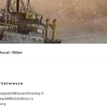
istys ry
Kuvat / Bilder
 FÖRENINGEN
eppsbefälhavareförening rf -
anpäällikköyhdistys ry
berg