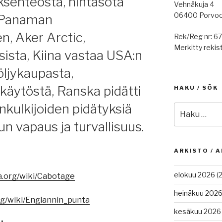
ksenteosta, hintasota
Vehnäkuja 4
06400 Porvo
, Panaman
, Aker Arctic,
Rek/Reg nr: 6
Merkitty rekist
sista, Kiina vastaa USA:n
ljykaupasta,
käytöstä, Ranska pidätti
HAKU / SÖK
nkulkijoiden pidätyksiä
Etsi:
n vapaus ja turvallisuus.
ARKISTO / A
elokuu 2026
(2
ia.org/wiki/Cabotage
heinäkuu 202
org/wiki/Englannin_punta
kesäkuu 2026