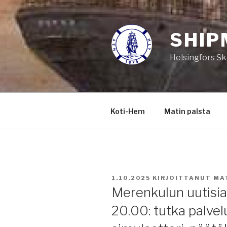
Siirry
sisältöön
SHIP
Helsingfors Sk
Koti-Hem
Matin palsta
JULKAISTU
1.10.2025
KIRJOITTANUT
MA
Merenkulun uutisia 
20.00: tutka palvel