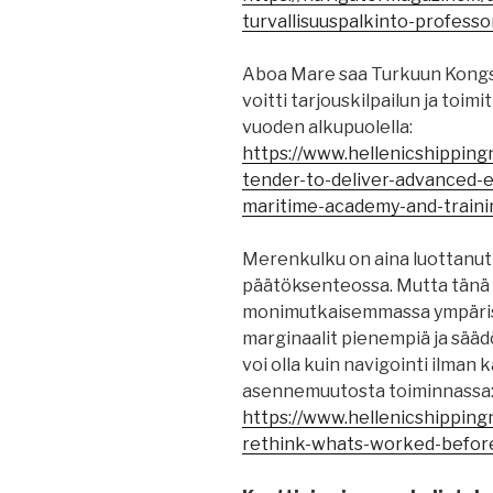
turvallisuuspalkinto-professor
Aboa Mare saa Turkuun Kongs
voitti tarjouskilpailun ja toim
vuoden alkupuolella:
https://www.hellenicshippin
tender-to-deliver-advanced-
maritime-academy-and-trainin
Merenkulku on aina luottan
päätöksenteossa. Mutta tänä
monimutkaisemmassa ympärist
marginaalit pienempiä ja sääd
voi olla kuin navigointi ilman
asennemuutosta toiminnassa
https://www.hellenicshippin
rethink-whats-worked-befor