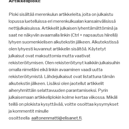
Artikkeliploki:
Ploki sisältää merenkulun artikkeleita, joita on julkaistu
lopussa luetelluissa eri merenkulkualan kansainvälisissä
nettijulkaisuissa. Artikkelit julkaisen lyhentämättöminä ja
saat ne näkyviin avaamalla linkin (Ctrl + napsautus hiirellä)
lyhyen suomenkielisen alkutekstin jälkeen. Alkutekstissä
olen lyhyesti kuvannut artikkelin sisältöä. Käytetyt
julkaisut ovat maksuttomia mutta vaativat
rekisteröitymisen. Olen rekisteröitynyt kaikkiin julkaisuihin
omalla nimelläni eikä linkin avaaminen vaadi uutta
rekisteröitymistä. Lähdejulkaisut ovat listattuna tämän
alkutekstin jälkeen. Lisäksi olen jaotellut artikkelit
aiheryhmittäin selattavuuden parantamiseksi. Pyrin
julkaisemaan artikkeliplokin kolme kertaa viikossa. Mikäli
teillä on plokista kysyttävää, voitte osoittaa kysymykset
ja kommentit minulle
osoitteella
aaltonenmatti@elisanet.fi
.