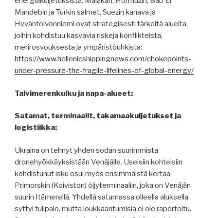
energiakuljetuksista. Malakan, Hormuzin, Bab El
Mandebin ja Turkin salmet, Suezin kanava ja
Hyväntoivonniemi ovat strategisesti tärkeitä alueita,
joihin kohdistuu kasvavia riskejä konflikteista,
merirosvouksesta ja ympäristöuhkista:
https://www.hellenicshippingnews.com/chokepoints-
under-pressure-the-fragile-lifelines-of-global-energy/
Talvimerenkulku ja napa-alueet:
Satamat, terminaalit, takamaakuljetukset ja
logistiikka:
Ukraina on tehnyt yhden sodan suurimmista
dronehyökkäyksistään Venäjälle. Useisiin kohteisiin
kohdistunut isku osui myös ensimmäistä kertaa
Primorskin (Koiviston) öljyterminaaliin, joka on Venäjän
suurin Itämerellä. Yhdellä satamassa olleella aluksella
syttyi tulipalo, mutta loukkaantumisia ei ole raportoitu.