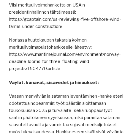
Viisi merituulivoimahanketta on USA:n
presidentinhallinnon tähtäimessä:
https://gcaptain.com/us-reviewing-five-offshore-wind-
farms-under-construction/
Norjassa huutokaupan takaraja kolmen
merituulivoimapuistohankkeelle lähestyy:
https://www.maritimejournal.com/environment/norway-
deadline-looms-for-three-floating-wind-
projects/1504770.article
Väylät, kanavat, sisävedet ja hinaukset:
Vaasan meriväylän ja sataman leventäminen -hanke eteni
odotettua nopeammin: työt päästiin aloittamaan
toukokuussa 2025 ja turvalaite- sekä ruoppaustyöt
saatiin päätökseen syyskuussa, mikä parantaa sataman
saavutettavuutta ja varmistaa sujuvat merikuljetukset
myös tulevaisuudessa. Hankkeeseen sisältyivät väylän ja