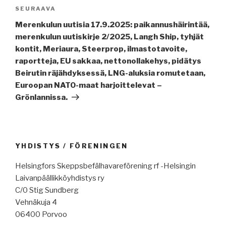
Seuraava
SEURAAVA
artikkeli
Merenkulun uutisia 17.9.2025: paikannushäirintää,
merenkulun uutiskirje 2/2025, Langh Ship, tyhjät
kontit, Meriaura, Steerprop, ilmastotavoite,
raportteja, EU sakkaa, nettonollakehys, pidätys
Beirutin räjähdyksessä, LNG-aluksia romutetaan,
Euroopan NATO-maat harjoittelevat –
Grönlannissa.
YHDISTYS / FÖRENINGEN
Helsingfors Skeppsbefälhavareförening rf -Helsingin
Laivanpäällikköyhdistys ry
C/0 Stig Sundberg
Vehnäkuja 4
06400 Porvoo