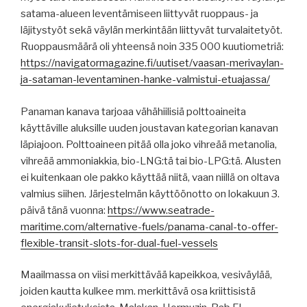
satama-alueen leventämiseen liittyvät ruoppaus- ja
läjitystyöt sekä väylän merkintään liittyvät turvalaitetyöt.
Ruoppausmäärä oli yhteensä noin 335 000 kuutiometriä:
https://navigatormagazine.fi/uutiset/vaasan-merivaylan-
ja-sataman-leventaminen-hanke-valmistui-etuajassa/
Panaman kanava tarjoaa vähähiilisiä polttoaineita
käyttäville aluksille uuden joustavan kategorian kanavan
läpiajoon. Polttoaineen pitää olla joko vihreää metanolia,
vihreää ammoniakkia, bio-LNG:tä tai bio-LPG:tä. Alusten
ei kuitenkaan ole pakko käyttää niitä, vaan niillä on oltava
valmius siihen. Järjestelmän käyttöönotto on lokakuun 3.
päivä tänä vuonna:
https://www.seatrade-
maritime.com/alternative-fuels/panama-canal-to-offer-
flexible-transit-slots-for-dual-fuel-vessels
Maailmassa on viisi merkittävää kapeikkoa, vesiväylää,
joiden kautta kulkee mm. merkittävä osa kriittisistä