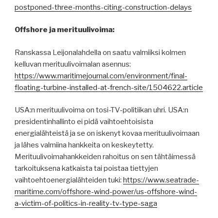
postponed-three-months-citing-construction-delays
Offshore ja merituulivoima:
Ranskassa Leijonalahdella on saatu valmiiksi kolmen
kelluvan merituulivoimalan asennus:
https://www.maritimejournal.com/environment/final-
floating-turbine-installed-at-french-site/1504622.article
USA:n merituulivoima on tosi-TV-politiikan uhri. USA:n
presidentinhallinto ei pidä vaihtoehtoisista
energialähteistä ja se on iskenyt kovaa merituulivoimaan
ja lähes valmiina hankkeita on keskeytetty.
Merituulivoimahankkeiden rahoitus on sen tähtäimessä
tarkoituksena katkaista tai poistaa tiettyjen
vaihtoehtoenergialähteiden tuki:
https://www.seatrade-
maritime.com/offshore-wind-power/us-offshore-wind-
a-victim-of-politics-in-reality-tv-type-saga