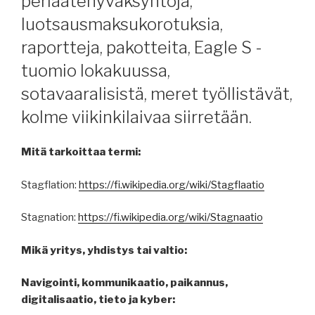
periaatehyväksyntöjä,
luotsausmaksukorotuksia,
raportteja, pakotteita, Eagle S -
tuomio lokakuussa,
sotavaaralisistä, meret työllistävät,
kolme viikinkilaivaa siirretään.
Mitä tarkoittaa termi:
Stagflation:
https://fi.wikipedia.org/wiki/Stagflaatio
Stagnation:
https://fi.wikipedia.org/wiki/Stagnaatio
Mikä yritys, yhdistys tai valtio:
Navigointi, kommunikaatio, paikannus,
digitalisaatio, tieto ja kyber: