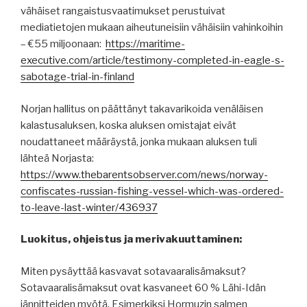
vähäiset rangaistusvaatimukset perustuivat
mediatietojen mukaan aiheutuneisiin vähäisiin vahinkoihin
– €55 miljoonaan:
https://maritime-
executive.com/article/testimony-completed-in-eagle-s-
sabotage-trial-in-finland
Norjan hallitus on päättänyt takavarikoida venäläisen
kalastusaluksen, koska aluksen omistajat eivät
noudattaneet määräystä, jonka mukaan aluksen tuli
lähteä Norjasta:
https://www.thebarentsobserver.com/news/norway-
confiscates-russian-fishing-vessel-which-was-ordered-
to-leave-last-winter/436937
Luokitus, ohjeistus ja merivakuuttaminen:
Miten pysäyttää kasvavat sotavaaralisämaksut?
Sotavaaralisämaksut ovat kasvaneet 60 % Lähi-Idän
jännitteiden myötä. Esimerkiksi Hormuzin salmen