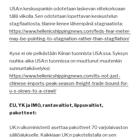
USA:n keskuspankin odotetaan laskevan viitekorkoaan
tällä viikolla. Sen odotetaan lopettavan keskustelun
stagflaatiosta, tilanne lienee lähempänä stagnaatiota:
https://www.hellenicshippingnews.com/feds-fear-meter-
may-be-pointing-to-stagnation-rather-than-stagflation/
Kyse ei ole pelkästään Kiinan tuonnista USA:ssa. Syksyn
ruuhka-aika USA:n tuonnissa on muuttunut muutenkin
sunnuntaikävelyksi:
https://www.hellenicshippingnews.com/its-not-just-
chinese-imports-peak-season-freight-trade-bound-for-
u-s-slows-to-a-crawl/
EU, YK ja IMO, rantavaltiot, lippuvaltiot,
pakotteet:
UK:n ulkoministeriö asettaa pakotteet 70 varjolaivaston
säiliöalukselle. Kaikkiaan UK:n pakotelistalla on sen