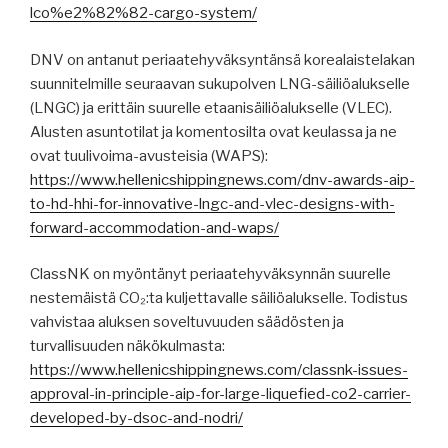
lco%e2%82%82-cargo-system/
DNV on antanut periaatehyväksyntänsä korealaistelakan
suunnitelmille seuraavan sukupolven LNG-säiliöalukselle
(LNGC) ja erittäin suurelle etaanisäiliöalukselle (VLEC).
Alusten asuntotilat ja komentosilta ovat keulassa ja ne
ovat tuulivoima-avusteisia (WAPS):
https://www.hellenicshippingnews.com/dnv-awards-aip-
to-hd-hhi-for-innovative-lngc-and-vlec-designs-with-
forward-accommodation-and-waps/
ClassNK on myöntänyt periaatehyväksynnän suurelle
nestemäistä CO₂:ta kuljettavalle säiliöalukselle. Todistus
vahvistaa aluksen soveltuvuuden säädösten ja
turvallisuuden näkökulmasta:
https://www.hellenicshippingnews.com/classnk-issues-
approval-in-principle-aip-for-large-liquefied-co2-carrier-
developed-by-dsoc-and-nodri/