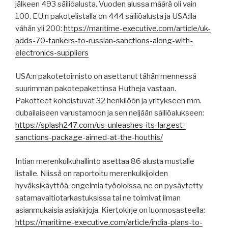
jälkeen 493 säiliöalusta. Vuoden alussa määrä oli vain
100. EU:n pakotelistalla on 444 säiliöalusta ja USA:lla
vähän yli 200:
https://maritime-executive.com/article/uk-
adds-70-tankers-to-russian-sanctions-along-with-
electronics-suppliers
USA:n pakotetoimisto on asettanut tähän mennessä
suurimman pakotepakettinsa Hutheja vastaan.
Pakotteet kohdistuvat 32 henkilöön ja yritykseen mm.
dubailaiseen varustamoon ja sen neljään säiliöalukseen:
https://splash247.com/us-unleashes-its-largest-
sanctions-package-aimed-at-the-houthis/
Intian merenkulkuhallinto asettaa 86 alusta mustalle
listalle. Niissä on raportoitu merenkulkijoiden
hyväksikäyttöä, ongelmia työoloissa, ne on pysäytetty
satamavaltiotarkastuksissa tai ne toimivat ilman
asianmukaisia asiakirjoja. Kiertokirje on luonnosasteella:
https://maritime-executive.com/article/india-plans-to-