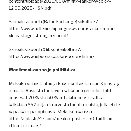
content/uploads/2025/09/Affinity-Tanker-Weekly-
12.09.2025-HSN.pdf
Säiliöalusraportti (Baltic Exchange) viikolta 37:
https://www.hellenicshippingnews.com/tanker-report-
vlccs-stage-strong-rebound/
Säiliöalusraportti (Gibson) viikolta 37:
https://www.gibsons.co.uk/report/refining/
Maailmankauppa ja politiikka:
Meksiko valmistautuu yli kaksinkertaistamaan Kiinasta ja
muualta Aasiasta tuotavien sähköautojen tullin. Tullit
nousevat 20 %:sta 50 %:in. Lakiluonnos sisältää
kaikkiaan $52 miljardin arvosta tuontia maista, joilla ei ole
vapaakauppasopimusta Meksikon kanssa:
https://splash247.com/mexico-pushes-50-tariff-on-
china-built-cars/