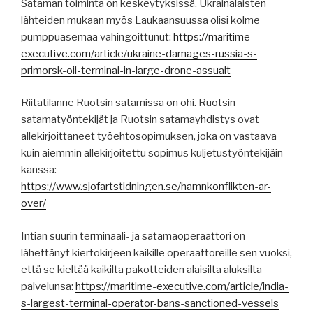
Sataman toiminta on keskeytyksissä. Ukrainalaisten
lähteiden mukaan myös Laukaansuussa olisi kolme
pumppuasemaa vahingoittunut:
https://maritime-
executive.com/article/ukraine-damages-russia-s-
primorsk-oil-terminal-in-large-drone-assualt
Riitatilanne Ruotsin satamissa on ohi. Ruotsin
satamatyöntekijät ja Ruotsin satamayhdistys ovat
allekirjoittaneet työehtosopimuksen, joka on vastaava
kuin aiemmin allekirjoitettu sopimus kuljetustyöntekijäin
kanssa:
https://www.sjofartstidningen.se/hamnkonflikten-ar-
over/
Intian suurin terminaali- ja satamaoperaattori on
lähettänyt kiertokirjeen kaikille operaattoreille sen vuoksi,
että se kieltää kaikilta pakotteiden alaisilta aluksilta
palvelunsa:
https://maritime-executive.com/article/india-
s-largest-terminal-operator-bans-sanctioned-vessels