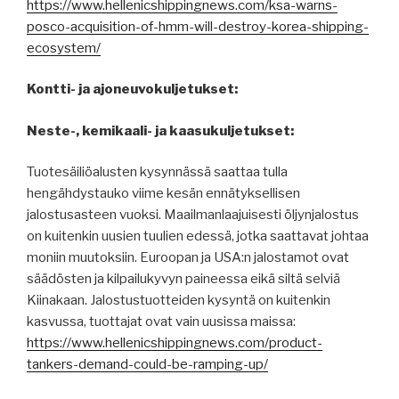
https://www.hellenicshippingnews.com/ksa-warns-
posco-acquisition-of-hmm-will-destroy-korea-shipping-
ecosystem/
Kontti- ja ajoneuvokuljetukset:
Neste-, kemikaali- ja kaasukuljetukset:
Tuotesäiliöalusten kysynnässä saattaa tulla
hengähdystauko viime kesän ennätyksellisen
jalostusasteen vuoksi. Maailmanlaajuisesti öljynjalostus
on kuitenkin uusien tuulien edessä, jotka saattavat johtaa
moniin muutoksiin. Euroopan ja USA:n jalostamot ovat
säädösten ja kilpailukyvyn paineessa eikä siltä selviä
Kiinakaan. Jalostustuotteiden kysyntä on kuitenkin
kasvussa, tuottajat ovat vain uusissa maissa:
https://www.hellenicshippingnews.com/product-
tankers-demand-could-be-ramping-up/