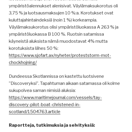
ympäristöalennukset alenisivat. Väylämaksukorotus oli
3,75 % ja luotsausmaksujen 10 %:a. Korotukset ovat
kuluttajahintaindeksiä (noin 1 %) korkeampia.
Väylämaksukorotus olisi ympäristöluokassa A 263 % ja
ympäristöluokassa B 100 %. Ruotsin satamissa
käyneistä aluksista nämä muodostavat 4% mutta
korotuksista lähes 50 %:
https://www.sjofart.ax/nyheter/proteststorm-mot-
chockhojning/
Dundeessa Skotlannissa on kastettu luotsivene
”Discoveryksi”. Tapahtuman aikaan satamassa oli kolme
sukupolvea saman nimisiä aluksia:
https://www.maritimejournal.com/vessels/tay-
discovery-pilot-boat-christened-in-
scotland/1504763.article
Raportteja, tutkimuksia ja selvityksiä: