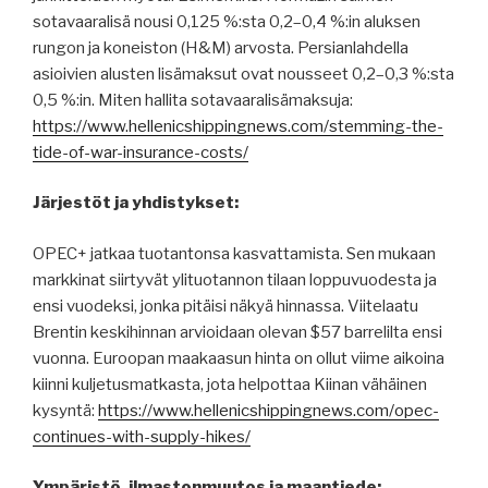
sotavaaralisä nousi 0,125 %:sta 0,2–0,4 %:in aluksen
rungon ja koneiston (H&M) arvosta. Persianlahdella
asioivien alusten lisämaksut ovat nousseet 0,2–0,3 %:sta
0,5 %:in. Miten hallita sotavaaralisämaksuja:
https://www.hellenicshippingnews.com/stemming-the-
tide-of-war-insurance-costs/
Järjestöt ja yhdistykset:
OPEC+ jatkaa tuotantonsa kasvattamista. Sen mukaan
markkinat siirtyvät ylituotannon tilaan loppuvuodesta ja
ensi vuodeksi, jonka pitäisi näkyä hinnassa. Viitelaatu
Brentin keskihinnan arvioidaan olevan $57 barrelilta ensi
vuonna. Euroopan maakaasun hinta on ollut viime aikoina
kiinni kuljetusmatkasta, jota helpottaa Kiinan vähäinen
kysyntä:
https://www.hellenicshippingnews.com/opec-
continues-with-supply-hikes/
Ympäristö, ilmastonmuutos ja maantiede: