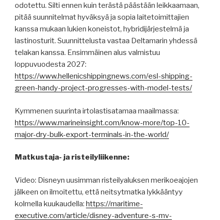
odotettu. Silti ennen kuin terästä päästään leikkaamaan,
pitää suunnitelmat hyväksyä ja sopia laitetoimittajien
kanssa mukaan lukien koneistot, hybridijärjestelmä ja
lastinosturit. Suunnittelusta vastaa Deltamarin yhdessä
telakan kanssa. Ensimmäinen alus valmistuu
loppuvuodesta 2027:
https://www.hellenicshippingnews.com/esl-shipping-
green-handy-project-progresses-with-model-tests/
Kymmenen suurinta irtolastisatamaa maailmassa:
https://www.marineinsight.com/know-more/top-10-
major-dry-bulk-export-terminals-in-the-world/
Matkustaja- ja risteilyliikenne:
Video: Disneyn uusimman risteilyaluksen merikoeajojen
jälkeen on ilmoitettu, että neitsytmatka lykkääntyy
kolmella kuukaudella:
https://maritime-
executive.com/article/disney-adventure-s-mv-