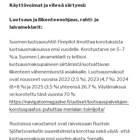
Käyttövoimat ja vihreä siirtymä:
Luotsaus ja liikenteenohjaus, rahti- ja
laivameklarit:
Suomen luotsausyhtiö Finnpilot ilmoittaa korotuksista
luotsausmaksuissa ensi vuodelle. Korotustarve on 5–7
%:a. Suomen Laivameklarit ry kritisoi
luotsausmaksupaineen siirtämistä luotsattavan
liikenteen vähenemisestä asiakkaille. Luotsausmaksut
ovat nousseet vuosina 2022 (2,5 %), 2023 (4,7 %), 2024
(8+8 %) ja 2025 (3,5 %) yhteensä 26,7 %. Väylämaksua
on korotettu tänä vuonna 70 %:
https://navigatormagazine.fi/uutiset/luotsauspalvelujen-
korotuspaatos-puhuttaa-merialan-toimijoita/
Ruotsissa varustamot ovat raivoissaan Ruotsin
Sjöfartsverketin suunnitelmista korottaa sekä väylä- että
luotsausmaksuja ensi vuoden alusta. Samalla