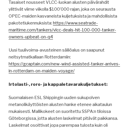
Tasaiset nousseet VLCC-luokan alusten päivärahdit
ylittivät viime viikolla $100’000 rajan, joka on seurausta
OPEC-maiden kasvaneista kuljetuksista ja mahdollisista
pakotetiukennuksista:
https://www.seatrade-
maritime.com/tankers/vlcc-deals-hit-100-000-tanker-
owners-upbeat-on-q4
Uusi tuulivoima-avusteinen säiliöalus on saapunut
neitsytmatkallaan Rotterdamiin:
https://gcaptain.com/new-wind-assisted-tanker-arrives-
in-rotterdam-on-maiden-voyage/
Irtolasti-, roro- ja kappaletavarakuljetukset:
Suomalaisen ESL Shippingin uuden sukupolven
metanolikäyttöisten alusten hanke etenee aikataulun
mukaisesti. Mallikokeet on suoritettu SSPA:n tiloissa
Göteborgissa, jotta alusten laskelmat pitävät paikkansa.
Laskelmat osoittivat jopa parempaa tulosta kuin oli