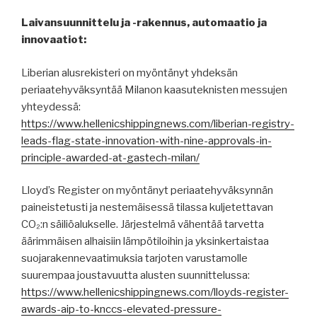
Laivansuunnittelu ja -rakennus, automaatio ja
innovaatiot:
Liberian alusrekisteri on myöntänyt yhdeksän
periaatehyväksyntää Milanon kaasuteknisten messujen
yhteydessä:
https://www.hellenicshippingnews.com/liberian-registry-
leads-flag-state-innovation-with-nine-approvals-in-
principle-awarded-at-gastech-milan/
Lloyd’s Register on myöntänyt periaatehyväksynnän
paineistetusti ja nestemäisessä tilassa kuljetettavan
CO₂:n säiliöalukselle. Järjestelmä vähentää tarvetta
äärimmäisen alhaisiin lämpötiloihin ja yksinkertaistaa
suojarakennevaatimuksia tarjoten varustamolle
suurempaa joustavuutta alusten suunnittelussa:
https://www.hellenicshippingnews.com/lloyds-register-
awards-aip-to-knccs-elevated-pressure-