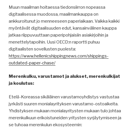
Muun maailman hoitaessa tiedonsiirron nopeassa
digitaalisessa muodossa, maailmankauppa on
ankkuroitunut jo menneeseen paperiaikaan. Vaikka kaikki
myöntävät digitaalisuuden edut, kansainvälinen kauppa
jatkaa riippuvuuttaan paperipohjaisiin asiakirjoihin ja
menettelytapoihin. Uusi OECD:n raportti puhuu
digitaalisten sovellusten puolesta:
https://www.hellenicshippingnews.com/shippings-
outdated-paper-chase/
Merenkulku, varustamot ja alukset, merenkulkijat
ja koulutus:
Etelä-Koreassa sikäläinen varustamoyhdistys vastustaa
jyrkästi suuren monialayrityksen varustamo-ostoaikeita.
Yhdistyksen mukaan monialayritysten mukaan tulo johtaa
merenkulkuun erikoistuneiden yritysten syrjäytymiseen ja
se tuhoaa merenkulun ekosysteemin: