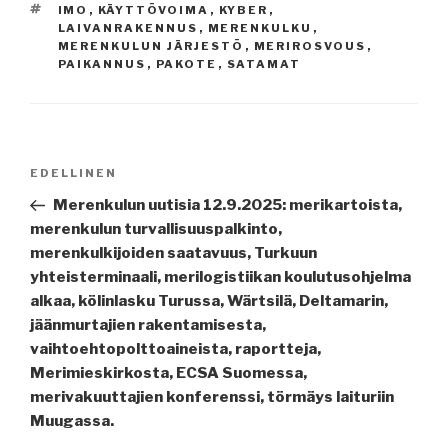
AVAINSANAT
IMO
,
KÄYTTÖVOIMA
,
KYBER
,
LAIVANRAKENNUS
,
MERENKULKU
,
MERENKULUN JÄRJESTÖ
,
MERIROSVOUS
,
PAIKANNUS
,
PAKOTE
,
SATAMAT
Artikkelien
Edellinen
EDELLINEN
selaus
artikkeli
Merenkulun uutisia 12.9.2025: merikartoista,
merenkulun turvallisuuspalkinto,
merenkulkijoiden saatavuus, Turkuun
yhteisterminaali, merilogistiikan koulutusohjelma
alkaa, kölinlasku Turussa, Wärtsilä, Deltamarin,
jäänmurtajien rakentamisesta,
vaihtoehtopolttoaineista, raportteja,
Merimieskirkosta, ECSA Suomessa,
merivakuuttajien konferenssi, törmäys laituriin
Muugassa.