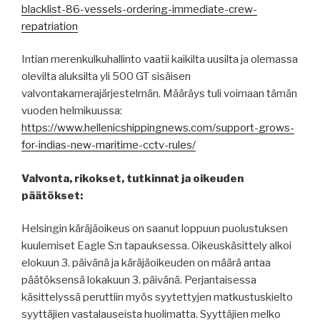
blacklist-86-vessels-ordering-immediate-crew-
repatriation
Intian merenkulkuhallinto vaatii kaikilta uusilta ja olemassa
olevilta aluksilta yli 500 GT sisäisen
valvontakamerajärjestelmän. Määräys tuli voimaan tämän
vuoden helmikuussa:
https://www.hellenicshippingnews.com/support-grows-
for-indias-new-maritime-cctv-rules/
Valvonta, rikokset, tutkinnat ja oikeuden
päätökset:
Helsingin käräjäoikeus on saanut loppuun puolustuksen
kuulemiset Eagle S:n tapauksessa. Oikeuskäsittely alkoi
elokuun 3. päivänä ja käräjäoikeuden on määrä antaa
päätöksensä lokakuun 3. päivänä. Perjantaisessa
käsittelyssä peruttiin myös syytettyjen matkustuskielto
syyttäjien vastalauseista huolimatta. Syyttäjien melko