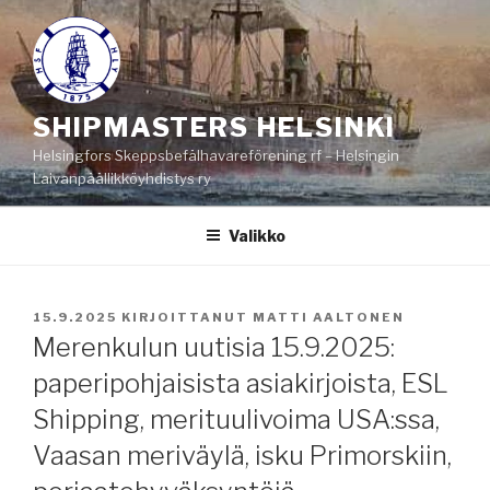
Siirry
sisältöön
SHIPMASTERS HELSINKI
Helsingfors Skeppsbefälhavareförening rf – Helsingin
Laivanpäällikköyhdistys ry
Valikko
JULKAISTU
15.9.2025
KIRJOITTANUT
MATTI AALTONEN
Merenkulun uutisia 15.9.2025:
paperipohjaisista asiakirjoista, ESL
Shipping, merituulivoima USA:ssa,
Vaasan meriväylä, isku Primorskiin,