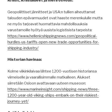
Kriisit, kriisialueet ja merirosvous:
Geopoliittiset jännitteet ja USA:n tullien aiheuttamat
talouden epävarmuudet ovat haaste merenkululle mutta
ne myös tarjoavat huomattavia mahdollisuuksia
varustamoille hyötyä uusista logistisista tarpeista:
https://www.hellenicshippingnews.com/geopolitical-
hurdles-us-tariffs-open-new-trade-opportunities-for-
shipping-industry/
Historian havinaa:
Kolme viikinkilaivaa lähtee 1200-vuotisen historiansa
viimeiselle ja vaarallisimmalle matkalleen. Alukset
siirretään Osloon avattavaan uuteen museoon:
https://www.marineinsight.com/shipping-news/three-
1200-year-old-viking-ships-embark-on-their-riskiest-
journey-yet/