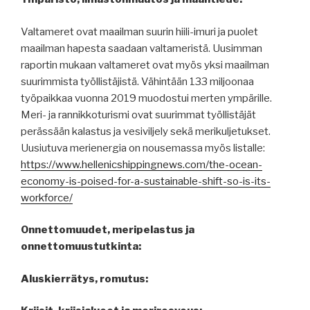
Valtameret ovat maailman suurin hiili-imuri ja puolet
maailman hapesta saadaan valtameristä. Uusimman
raportin mukaan valtameret ovat myös yksi maailman
suurimmista työllistäjistä. Vähintään 133 miljoonaa
työpaikkaa vuonna 2019 muodostui merten ympärille.
Meri- ja rannikkoturismi ovat suurimmat työllistäjät
perässään kalastus ja vesiviljely sekä merikuljetukset.
Uusiutuva merienergia on nousemassa myös listalle:
https://www.hellenicshippingnews.com/the-ocean-
economy-is-poised-for-a-sustainable-shift-so-is-its-
workforce/
Onnettomuudet, meripelastus ja
onnettomuustutkinta:
Aluskierrätys, romutus: