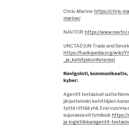
Chris-Marine:
https://chris-m
marine/
NAVTOR:
https://www.navtor
UNCTAD (UN Trade and Devel
https://fi.wikipedia.org/wik
_ja_kehityskonferenssi
Navigointi, kommunikaatio, p
kyber:
Agentit testasivat uutta Nem
järjestelmän kehittäjien kanss
työtä riittää yhä. Ensi vuonna a
sujuvassa siirtymässä:
https:/
ja-logistiikka/agentit-testa