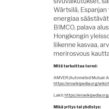
sivuvaikutukset, säi
Wärtsilä, Espanjan
energiaa säästävät 
BIMCO, palava alus 
Hongkongin yleiss
liikenne kasvaa, ar
merirosvous kautta 
Mitä tarkoittaa termi:
AMVER (Automated Mutual-Ass
https://en.wikipedia.org/wik
Lakh:
https://en.wikipedia.or
Mikä yritys tai yhdistys: