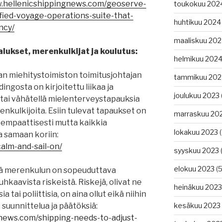
w.hellenicshippingnews.com/geoserve-
toukokuu 202
ified-voyage-operations-suite-that-
huhtikuu 2024
ncy/
maaliskuu 20
lukset, merenkulkijat ja koulutus:
helmikuu 202
evan miehitystoimiston toimitusjohtajan
tammikuu 202
ngosta on kirjoitettu liikaa ja
joulukuu 2023
ää tai vähätellä mielenterveystapauksia
nkulkijoita. Esiin tulevat tapaukset on
marraskuu 20
 empaattisesti mutta kaikkia
lokakuu 2023
(
aa samaan koriin:
alm-and-sail-on/
syyskuu 2023
(
elokuu 2023
(5
tä merenkulun on sopeuduttava
 uhkaavista riskeistä. Riskejä, olivat ne
heinäkuu 2023
ia tai poliittisia, on aina ollut eikä niihin
 suunnittelua ja päätöksiä:
kesäkuu 2023
gnews.com/shipping-needs-to-adjust-