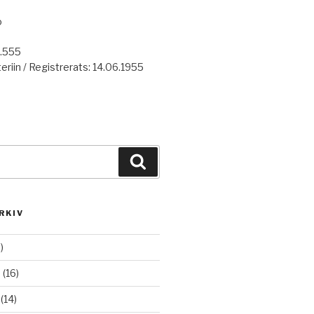
o
7.555
eriin / Registrerats: 14.06.1955
Haku
RKIV
)
6
(16)
(14)