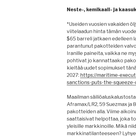
Neste-, kemikaali- ja kaasu
*Useiden vuosien vakaiden öl
viitelaadun hinta tämän vuode
$65 barreli jatkaen edelleen l
parantunut pakotteiden valvo
Iranille paineita, vaikka ne my
pohtivat jo kannattaako pakot
kieltää uudet sopimukset tän
2027:
https://maritime-execut
sanctions-puts-the-squeeze-o
Maailman säiliöaluskalustosta 
Aframax/LR2, 59 Suezmax ja 8
pakotteiden alla. Viime aikoin
saattaisivat helpottaa, joka to
yleisille markkinoille. Mikä nii
markkinatilanteeseen? Lyhyellä