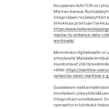
Norjalainen NAVTOR on ryhtyn
Marinen kanssa. Ruotsalaisyh
integroidaan norjalaisyhtiön a
tehokkuus ja tietojen tarkkuu
https://www.hellenicshipping
marine-to-enhance-data-coll
workloads/
Merenkulun digitalisaatio on
yhteyksistä. Matalalla lentävät
muodostavat yhä tärkeämmän l
välille:
https://maritime-execu
networks-meet-maritime-s-g
Dubailainen matkanhallintaohj
sovelluksen, joka yhdistää usei
integroituun sovellukseen. So
operaattorin työnkulut helpom