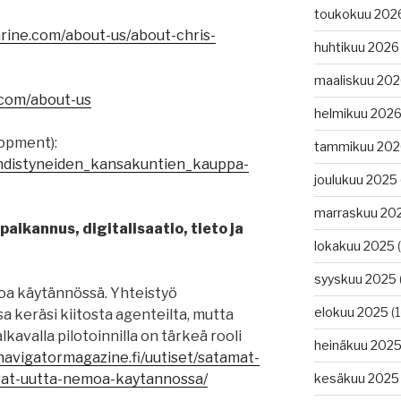
toukokuu 202
arine.com/about-us/about-chris-
huhtikuu 2026
maaliskuu 20
.com/about-us
helmikuu 202
opment):
tammikuu 202
i/Yhdistyneiden_kansakuntien_kauppa-
joulukuu 2025
marraskuu 20
aikannus, digitalisaatio, tieto ja
lokakuu 2025
(
syyskuu 2025
oa käytännössä. Yhteistyö
elokuu 2025
(1
a keräsi kiitosta agenteilta, mutta
lkavalla pilotoinnilla on tärkeä rooli
heinäkuu 202
/navigatormagazine.fi/uutiset/satamat-
sivat-uutta-nemoa-kaytannossa/
kesäkuu 2025