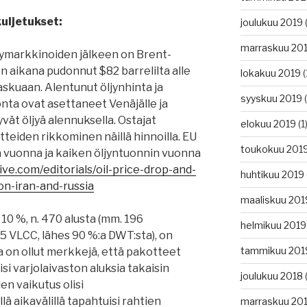
kuljetukset:
joulukuu 2019
(
marraskuu 20
jymarkkinoiden jälkeen on Brent-
n aikana pudonnut $82 barrelilta alle
lokakuu 2019
(
askuaan. Alentunut öljynhinta ja
syyskuu 2019
(
nta ovat asettaneet Venäjälle ja
yvät öljyä alennuksella. Ostajat
elokuu 2019
(1
teiden rikkominen näillä hinnoilla. EU
toukokuu 201
ä vuonna ja kaiken öljyntuonnin vuonna
ive.com/editorials/oil-price-drop-and-
huhtikuu 2019
n-iran-and-russia
maaliskuu 201
10 %, n. 470 alusta (mm. 196
helmikuu 2019
5 VLCC, lähes 90 %:a DWT:sta), on
tammikuu 201
a on ollut merkkejä, että pakotteet
isi varjolaivaston aluksia takaisin
joulukuu 2018
(
den vaikutus olisi
 aikavälillä tapahtuisi rahtien
marraskuu 20