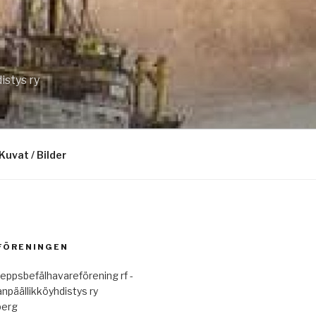
istys ry
Kuvat / Bilder
 FÖRENINGEN
eppsbefälhavareförening rf -
anpäällikköyhdistys ry
berg