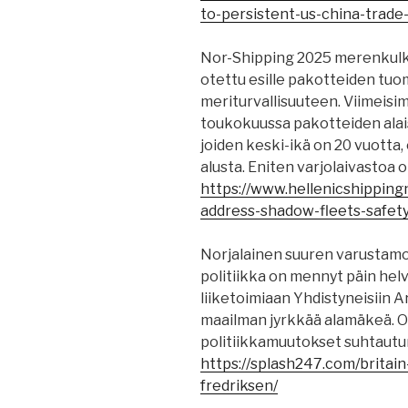
to-persistent-us-china-trade-
Nor-Shipping 2025 merenkulk
otettu esille pakotteiden tuo
meriturvallisuuteen. Viimei
toukokuussa pakotteiden alaisi
joiden keski-ikä on 20 vuotta,
alusta. Eniten varjolaivastoa o
https://www.hellenicshippin
address-shadow-fleets-safety
Norjalainen suuren varustamo
politiikka on mennyt päin helv
liiketoimiaan Yhdistyneisiin 
maailman jyrkkää alamäkeä. O
politiikkamuutokset suhtaut
https://splash247.com/britai
fredriksen/