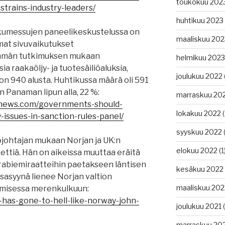
toukokuu 202
strains-industry-leaders/
huhtikuu 2023
umessujen paneelikeskustelussa on
maaliskuu 202
mat sivuvaikutukset
simmän tutkimuksen mukaan
helmikuu 2023
a raakaöljy- ja tuotesäiliöaluksia,
joulukuu 2022
 on 940 alusta. Huhtikussa määrä oli 591
n Panaman lipun alla, 22 %:
marraskuu 20
gnews.com/governments-should-
lokakuu 2022
(
-issues-in-sanction-rules-panel/
syyskuu 2022
(
johtajan mukaan Norjan ja UK:n
elokuu 2022
(1
ettiä. Hän on aikeissa muuttaa eräitä
Arabiemiraatteihin paetakseen läntisen
kesäkuu 2022
sasyynä lienee Norjan valtion
maaliskuu 202
umisessa merenkulkuun:
n-has-gone-to-hell-like-norway-john-
joulukuu 2021
(
marraskuu 20