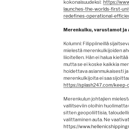
kokonaisuudeksi:
https://ww
launches-the-worlds-first-un
redefines-operational-efficie
Merenkulku, varustamot ja a
Kolumni: Filippiineillä sijaits
mielestä merenkulkijoiden ahdi
liioitellen. Hän ei halua kielt
mutta se ei koske kaikkia mere
hoidettava asianmukaisesti ja
merenkulkijoita ei saa sijoitt
https://splash247.com/keep-c
Merenkulun johtajien mieles
vallitseviin oloihin huolimatta
sitten geopoliittisia, taloudellis
valittaminen auta. Ne vaativat
https://www.hellenicshippin