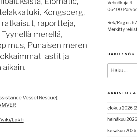
liöaluksista, Elomatic,
Vehnäkuja 4
06400 Porvo
 telakkatuki, Kongsberg,
ratkaisut, raportteja,
Rek/Reg nr: 6
Merkitty rekist
Tyynellä merellä,
opimus, Punaisen meren
vokkaimmat lastit ja
HAKU / SÖK
aikain.
Etsi:
ARKISTO / A
istance Vessel Rescue):
i/AMVER
elokuu 2026
(2
heinäkuu 202
g/wiki/Lakh
kesäkuu 2026