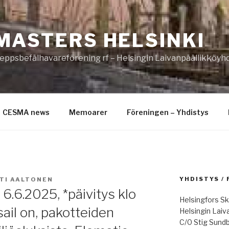
MASTERS HELSINKI
eppsbefälhavareförening rf – Helsingin Laivanpäällikköyhd
CESMA news
Memoarer
Föreningen – Yhdistys
YHDISTYS /
TI AALTONEN
6.6.2025, *päivitys klo
Helsingfors Sk
ail on, pakotteiden
Helsingin Laiv
C/0 Stig Sund