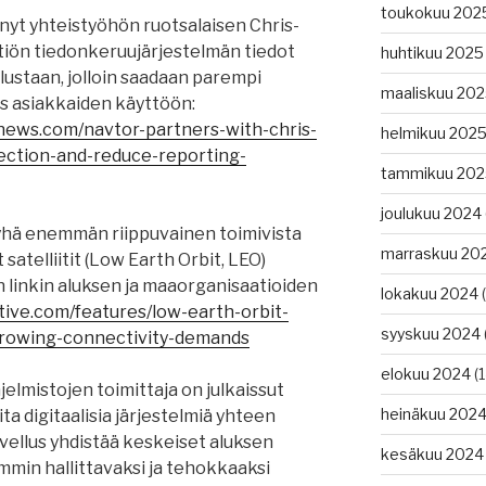
toukokuu 202
yt yhteistyöhön ruotsalaisen Chris-
tiön tiedonkeruujärjestelmän tiedot
huhtikuu 2025
lustaan, jolloin saadaan parempi
maaliskuu 20
s asiakkaiden käyttöön:
news.com/navtor-partners-with-chris-
helmikuu 202
ection-and-reduce-reporting-
tammikuu 202
joulukuu 2024
 yhä enemmän riippuvainen toimivista
marraskuu 20
 satelliitit (Low Earth Orbit, LEO)
inkin aluksen ja maaorganisaatioiden
lokakuu 2024
(
tive.com/features/low-earth-orbit-
syyskuu 2024
rowing-connectivity-demands
elokuu 2024
(1
elmistojen toimittaja on julkaissut
heinäkuu 202
ta digitaalisia järjestelmiä yhteen
vellus yhdistää keskeiset aluksen
kesäkuu 2024
min hallittavaksi ja tehokkaaksi