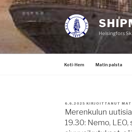
Siirry
sisältöön
SHIP
Helsingfors Sk
Koti-Hem
Matin palsta
JULKAISTU
6.6.2025
KIRJOITTANUT
MAT
Merenkulun uutisia 
19.30: Nemo, LEO, s