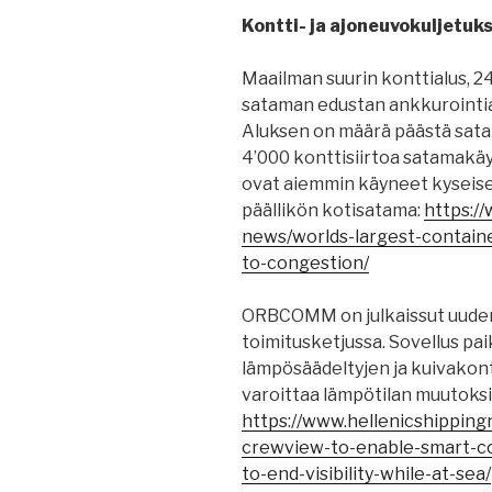
Kontti- ja ajoneuvokuljetuks
Maailman suurin konttialus, 24’
sataman edustan ankkurointi
Aluksen on määrä päästä satam
4’000 konttisiirtoa satamakäy
ovat aiemmin käyneet kyseis
päällikön kotisatama:
https:/
news/worlds-largest-container
to-congestion/
ORBCOMM on julkaissut uuden
toimitusketjussa. Sovellus pai
lämpösäädeltyjen ja kuivakont
varoittaa lämpötilan muutoksis
https://www.hellenicshippi
crewview-to-enable-smart-con
to-end-visibility-while-at-sea/