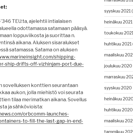
et:
syyskuu 2021
(
346 TEU:ta, ajelehtii intialaisen
heinäkuu 2021
alueella odottamassa satamaan pääsyä.
toukokuu 202
aan loppuviikosta ja suorittaa n.
ntinsä aikana. Aluksen sisaralukset
huhtikuu 2021
essä satamassa. Satama on aluksen
maaliskuu 202
/www.marineinsight.com/shipping-
-ship-drifts-off-vizhinjam-port-due-
joulukuu 2020
marraskuu 20
 sovelluksen konttien seurantaan
syyskuu 2020
kkaa aukon, jolla miehistö voi seurata
heinäkuu 202
tien tilaa merimatkan aikana. Sovellus
ta ja sähkövioista:
huhtikuu 2020
ngnews.com/orbcomm-launches-
tainers-to-fill-the-last-gap-in-end-
maaliskuu 20
tammikuu 20