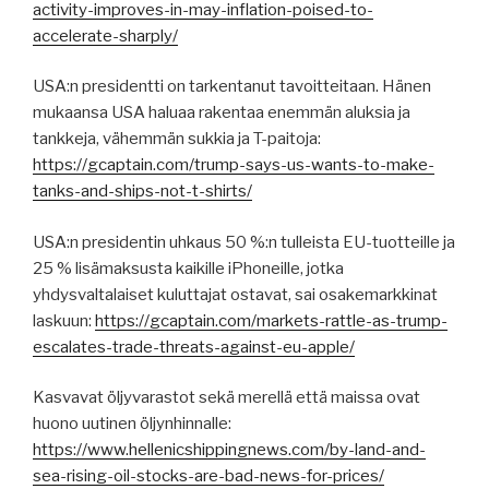
activity-improves-in-may-inflation-poised-to-
accelerate-sharply/
USA:n presidentti on tarkentanut tavoitteitaan. Hänen
mukaansa USA haluaa rakentaa enemmän aluksia ja
tankkeja, vähemmän sukkia ja T-paitoja:
https://gcaptain.com/trump-says-us-wants-to-make-
tanks-and-ships-not-t-shirts/
USA:n presidentin uhkaus 50 %:n tulleista EU-tuotteille ja
25 % lisämaksusta kaikille iPhoneille, jotka
yhdysvaltalaiset kuluttajat ostavat, sai osakemarkkinat
laskuun:
https://gcaptain.com/markets-rattle-as-trump-
escalates-trade-threats-against-eu-apple/
Kasvavat öljyvarastot sekä merellä että maissa ovat
huono uutinen öljynhinnalle:
https://www.hellenicshippingnews.com/by-land-and-
sea-rising-oil-stocks-are-bad-news-for-prices/