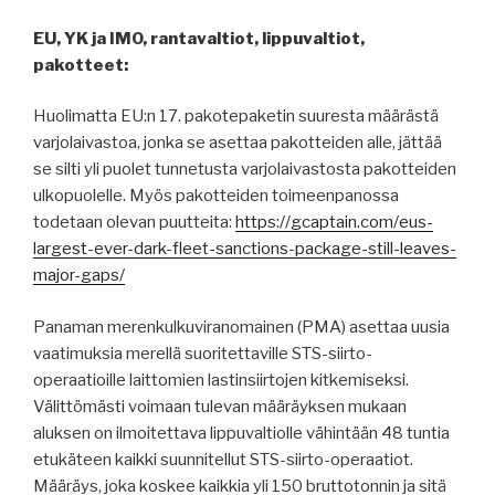
EU, YK ja IMO, rantavaltiot, lippuvaltiot,
pakotteet:
Huolimatta EU:n 17. pakotepaketin suuresta määrästä
varjolaivastoa, jonka se asettaa pakotteiden alle, jättää
se silti yli puolet tunnetusta varjolaivastosta pakotteiden
ulkopuolelle. Myös pakotteiden toimeenpanossa
todetaan olevan puutteita:
https://gcaptain.com/eus-
largest-ever-dark-fleet-sanctions-package-still-leaves-
major-gaps/
Panaman merenkulkuviranomainen (PMA) asettaa uusia
vaatimuksia merellä suoritettaville STS-siirto-
operaatioille laittomien lastinsiirtojen kitkemiseksi.
Välittömästi voimaan tulevan määräyksen mukaan
aluksen on ilmoitettava lippuvaltiolle vähintään 48 tuntia
etukäteen kaikki suunnitellut STS-siirto-operaatiot.
Määräys, joka koskee kaikkia yli 150 bruttotonnin ja sitä