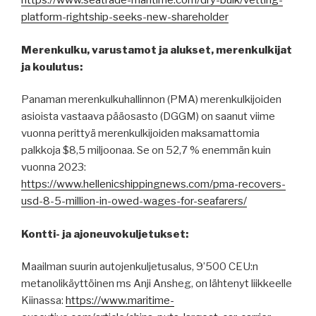
https://www.seatrade-maritime.com/dry-bulk/vetting-
platform-rightship-seeks-new-shareholder
Merenkulku, varustamot ja alukset, merenkulkijat
ja koulutus:
Panaman merenkulkuhallinnon (PMA) merenkulkijoiden
asioista vastaava pääosasto (DGGM) on saanut viime
vuonna perittyä merenkulkijoiden maksamattomia
palkkoja $8,5 miljoonaa. Se on 52,7 % enemmän kuin
vuonna 2023:
https://www.hellenicshippingnews.com/pma-recovers-
usd-8-5-million-in-owed-wages-for-seafarers/
Kontti- ja ajoneuvokuljetukset:
Maailman suurin autojenkuljetusalus, 9’500 CEU:n
metanolikäyttöinen ms Anji Ansheg, on lähtenyt liikkeelle
Kiinassa:
https://www.maritime-