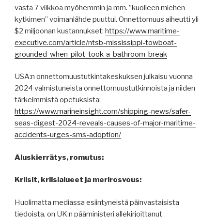
vasta 7 viikkoa myöhemmin ja mm. ”kuolleen miehen
kytkimen” voimanlähde puuttui. Onnettomuus aiheutti yli
$2 miljoonan kustannukset:
https://www.maritime-
executive.com/article/ntsb-mississippi-towboat-
grounded-when-pilot-took-a-bathroom-break
USA:n onnettomuustutkintakeskuksen julkaisu vuonna
2024 valmistuneista onnettomuustutkinnoista ja niiden
tärkeimmistä opetuksista:
https://www.marineinsight.com/shipping-news/safer-
seas-digest-2024-reveals-causes-of-major-maritime-
accidents-urges-sms-adoption/
Aluskierrätys, romutus:
Kriisit, kriisialueet ja merirosvous:
Huolimatta mediassa esiintyneistä päinvastaisista
tiedoista, on UK:n pääministeri allekirjoittanut