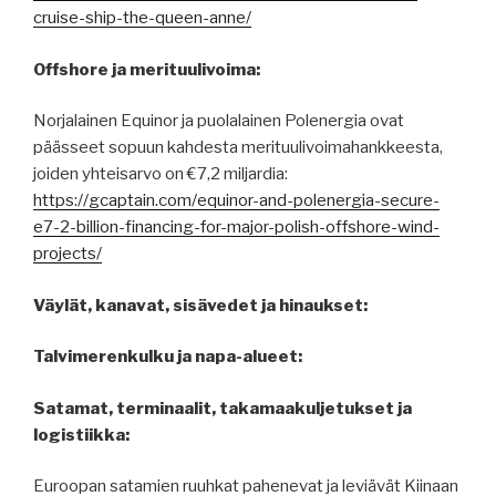
cruise-ship-the-queen-anne/
Offshore ja merituulivoima:
Norjalainen Equinor ja puolalainen Polenergia ovat
päässeet sopuun kahdesta merituulivoimahankkeesta,
joiden yhteisarvo on €7,2 miljardia:
https://gcaptain.com/equinor-and-polenergia-secure-
e7-2-billion-financing-for-major-polish-offshore-wind-
projects/
Väylät, kanavat, sisävedet ja hinaukset:
Talvimerenkulku ja napa-alueet:
Satamat, terminaalit, takamaakuljetukset ja
logistiikka:
Euroopan satamien ruuhkat pahenevat ja leviävät Kiinaan