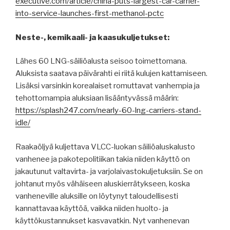
executive.com/article/china-puts-largest-car-carrier-
into-service-launches-first-methanol-pctc
Neste-, kemikaali- ja kaasukuljetukset:
Lähes 60 LNG-säiliöalusta seisoo toimettomana.
Aluksista saatava päivärahti ei riitä kulujen kattamiseen.
Lisäksi varsinkin korealaiset romuttavat vanhempia ja
tehottomampia aluksiaan lisääntyvässä määrin:
https://splash247.com/nearly-60-lng-carriers-stand-
idle/
Raakaöljyä kuljettava VLCC-luokan säiliöaluskalusto
vanhenee ja pakotepolitiikan takia niiden käyttö on
jakautunut valtavirta- ja varjolaivastokuljetuksiin. Se on
johtanut myös vähäiseen aluskierrätykseen, koska
vanheneville aluksille on löytynyt taloudellisesti
kannattavaa käyttöä, vaikka niiden huolto- ja
käyttökustannukset kasvavatkin. Nyt vanhenevan