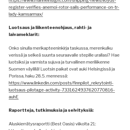
https://www.marineinsight.com/shipping-news/lloyds-
register-verifies-anemoi-rotor-sails-performance-on-tr-
lady-kamsarmax/
Luotsaus ja liikenteenohjaus, rahti- ja
laivameklarit:
Onko sinulla merikapteeninkirja taskussa, merenkulku
verissä ja selkeä suunta seuraavalle stepille urallasi? Hae
luotsiksi ja varmista sujuva ja turvallinen meriliikenne
Suomen väylillä! Luotsin paikat ovat auki Helsingissä ja
Porissa, haku 28.5. mennessä:
https://www.linkedin.com/posts/finnpilot_rekrytointi-
luotsaus-pilotage-activity-7331624937620770816-
auhE
Raportteja, tutkimuksia ja selvityksiä:
Aluskierrätysraportti (Best Oasis) viikolta 21: