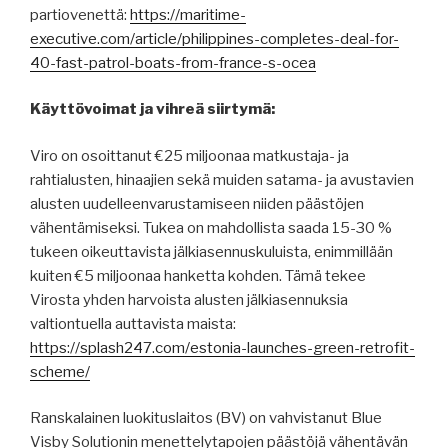
partiovenettä:
https://maritime-
executive.com/article/philippines-completes-deal-for-
40-fast-patrol-boats-from-france-s-ocea
Käyttövoimat ja vihreä siirtymä:
Viro on osoittanut €25 miljoonaa matkustaja- ja
rahtialusten, hinaajien sekä muiden satama- ja avustavien
alusten uudelleenvarustamiseen niiden päästöjen
vähentämiseksi. Tukea on mahdollista saada 15-30 %
tukeen oikeuttavista jälkiasennuskuluista, enimmillään
kuiten €5 miljoonaa hanketta kohden. Tämä tekee
Virosta yhden harvoista alusten jälkiasennuksia
valtiontuella auttavista maista:
https://splash247.com/estonia-launches-green-retrofit-
scheme/
Ranskalainen luokituslaitos (BV) on vahvistanut Blue
Visby Solutionin menettelytapojen päästöjä vähentävän