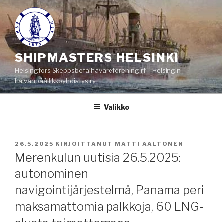
Siirry
sisältöön
SHIPMASTERS HELSINKI
Helsingfors Skeppsbefälhavareförening rf – Helsingin
Laivanpäällikköyhdistys ry
Valikko
JULKAISTU
26.5.2025
KIRJOITTANUT
MATTI AALTONEN
Merenkulun uutisia 26.5.2025:
autonominen
navigointijärjestelmä, Panama peri
maksamattomia palkkoja, 60 LNG-