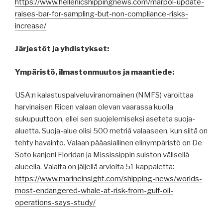
https://www.hellenicshippingnews.com/marpol-update-
raises-bar-for-sampling-but-non-compliance-risks-
increase/
Järjestöt ja yhdistykset:
Ympäristö, ilmastonmuutos ja maantiede:
USA:n kalastuspalveluviranomainen (NMFS) varoittaa
harvinaisen Ricen valaan olevan vaarassa kuolla
sukupuuttoon, ellei sen suojelemiseksi aseteta suoja-
aluetta. Suoja-alue olisi 500 metriä valaaseen, kun siitä on
tehty havainto. Valaan pääasiallinen elinympäristö on De
Soto kanjoni Floridan ja Mississippin suiston välisellä
alueella. Valaita on jäljellä arviolta 51 kappaletta:
https://www.marineinsight.com/shipping-news/worlds-
most-endangered-whale-at-risk-from-gulf-oil-
operations-says-study/