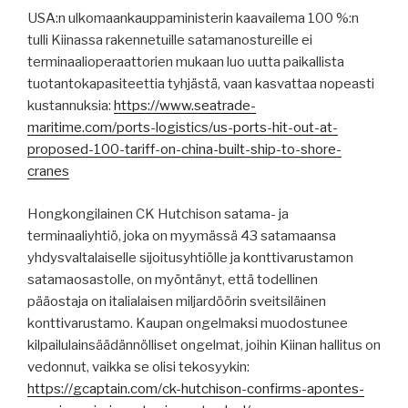
USA:n ulkomaankauppaministerin kaavailema 100 %:n
tulli Kiinassa rakennetuille satamanostureille ei
terminaalioperaattorien mukaan luo uutta paikallista
tuotantokapasiteettia tyhjästä, vaan kasvattaa nopeasti
kustannuksia:
https://www.seatrade-
maritime.com/ports-logistics/us-ports-hit-out-at-
proposed-100-tariff-on-china-built-ship-to-shore-
cranes
Hongkongilainen CK Hutchison satama- ja
terminaaliyhtiö, joka on myymässä 43 satamaansa
yhdysvaltalaiselle sijoitusyhtiölle ja konttivarustamon
satamaosastolle, on myöntänyt, että todellinen
pääostaja on italialaisen miljardöörin sveitsiläinen
konttivarustamo. Kaupan ongelmaksi muodostunee
kilpailulainsäädännölliset ongelmat, joihin Kiinan hallitus on
vedonnut, vaikka se olisi tekosyykin:
https://gcaptain.com/ck-hutchison-confirms-apontes-