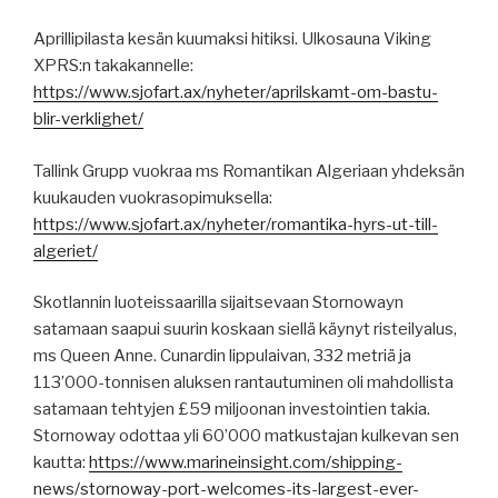
Aprillipilasta kesän kuumaksi hitiksi. Ulkosauna Viking
XPRS:n takakannelle:
https://www.sjofart.ax/nyheter/aprilskamt-om-bastu-
blir-verklighet/
Tallink Grupp vuokraa ms Romantikan Algeriaan yhdeksän
kuukauden vuokrasopimuksella:
https://www.sjofart.ax/nyheter/romantika-hyrs-ut-till-
algeriet/
Skotlannin luoteissaarilla sijaitsevaan Stornowayn
satamaan saapui suurin koskaan siellä käynyt risteilyalus,
ms Queen Anne. Cunardin lippulaivan, 332 metriä ja
113’000-tonnisen aluksen rantautuminen oli mahdollista
satamaan tehtyjen £59 miljoonan investointien takia.
Stornoway odottaa yli 60’000 matkustajan kulkevan sen
kautta:
https://www.marineinsight.com/shipping-
news/stornoway-port-welcomes-its-largest-ever-