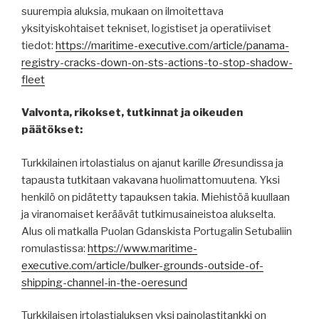
suurempia aluksia, mukaan on ilmoitettava
yksityiskohtaiset tekniset, logistiset ja operatiiviset
tiedot:
https://maritime-executive.com/article/panama-
registry-cracks-down-on-sts-actions-to-stop-shadow-
fleet
Valvonta, rikokset, tutkinnat ja oikeuden
päätökset:
Turkkilainen irtolastialus on ajanut karille Øresundissa ja
tapausta tutkitaan vakavana huolimattomuutena. Yksi
henkilö on pidätetty tapauksen takia. Miehistöä kuullaan
ja viranomaiset keräävät tutkimusaineistoa alukselta.
Alus oli matkalla Puolan Gdanskista Portugalin Setubaliin
romulastissa:
https://www.maritime-
executive.com/article/bulker-grounds-outside-of-
shipping-channel-in-the-oeresund
Turkkilaisen irtolastialuksen yksi painolastitankki on