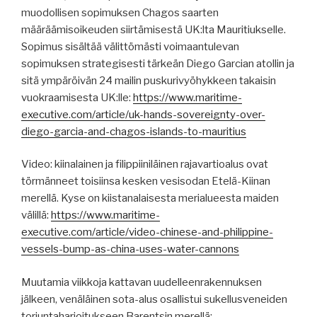
muodollisen sopimuksen Chagos saarten
määräämisoikeuden siirtämisestä UK:lta Mauritiukselle.
Sopimus sisältää välittömästi voimaantulevan
sopimuksen strategisesti tärkeän Diego Garcian atollin ja
sitä ympäröivän 24 mailin puskurivyöhykkeen takaisin
vuokraamisesta UK:lle:
https://www.maritime-
executive.com/article/uk-hands-sovereignty-over-
diego-garcia-and-chagos-islands-to-mauritius
Video: kiinalainen ja filippiiniläinen rajavartioalus ovat
törmänneet toisiinsa kesken vesisodan Etelä-Kiinan
merellä. Kyse on kiistanalaisesta merialueesta maiden
välillä:
https://www.maritime-
executive.com/article/video-chinese-and-philippine-
vessels-bump-as-china-uses-water-cannons
Muutamia viikkoja kattavan uudelleenrakennuksen
jälkeen, venäläinen sota-alus osallistui sukellusveneiden
torjuntaharjoitukseen Barentsin merellä: