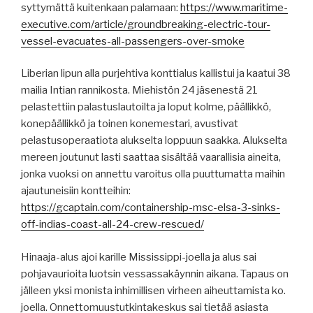
syttymättä kuitenkaan palamaan:
https://www.maritime-
executive.com/article/groundbreaking-electric-tour-
vessel-evacuates-all-passengers-over-smoke
Liberian lipun alla purjehtiva konttialus kallistui ja kaatui 38
mailia Intian rannikosta. Miehistön 24 jäsenestä 21
pelastettiin palastuslautoilta ja loput kolme, päällikkö,
konepäällikkö ja toinen konemestari, avustivat
pelastusoperaatiota alukselta loppuun saakka. Alukselta
mereen joutunut lasti saattaa sisältää vaarallisia aineita,
jonka vuoksi on annettu varoitus olla puuttumatta maihin
ajautuneisiin kontteihin:
https://gcaptain.com/containership-msc-elsa-3-sinks-
off-indias-coast-all-24-crew-rescued/
Hinaaja-alus ajoi karille Mississippi-joella ja alus sai
pohjavaurioita luotsin vessassakäynnin aikana. Tapaus on
jälleen yksi monista inhimillisen virheen aiheuttamista ko.
joella. Onnettomuustutkintakeskus sai tietää asiasta