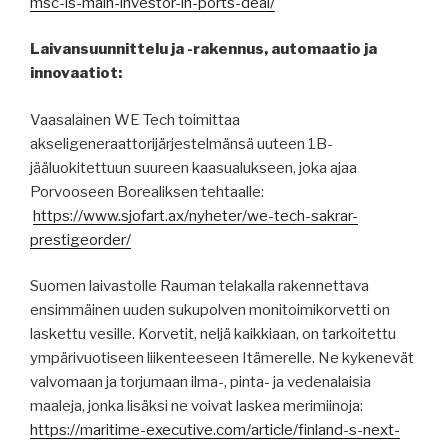
msc-is-main-investor-in-ports-deal/
Laivansuunnittelu ja -rakennus, automaatio ja
innovaatiot:
Vaasalainen WE Tech toimittaa
akseligeneraattorijärjestelmänsä uuteen 1B-
jääluokitettuun suureen kaasualukseen, joka ajaa
Porvooseen Borealiksen tehtaalle:
https://www.sjofart.ax/nyheter/we-tech-sakrar-
prestigeorder/
Suomen laivastolle Rauman telakalla rakennettava
ensimmäinen uuden sukupolven monitoimikorvetti on
laskettu vesille. Korvetit, neljä kaikkiaan, on tarkoitettu
ympärivuotiseen liikenteeseen Itämerelle. Ne kykenevät
valvomaan ja torjumaan ilma-, pinta- ja vedenalaisia
maaleja, jonka lisäksi ne voivat laskea merimiinoja:
https://maritime-executive.com/article/finland-s-next-