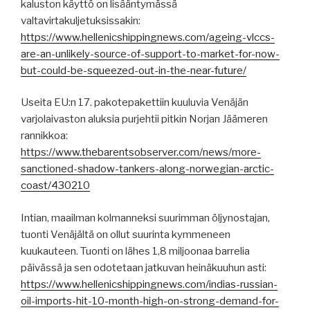
kaluston käyttö on lisääntymässä
valtavirtakuljetuksissakin:
https://www.hellenicshippingnews.com/ageing-vlccs-
are-an-unlikely-source-of-support-to-market-for-now-
but-could-be-squeezed-out-in-the-near-future/
Useita EU:n 17. pakotepakettiin kuuluvia Venäjän
varjolaivaston aluksia purjehtii pitkin Norjan Jäämeren
rannikkoa:
https://www.thebarentsobserver.com/news/more-
sanctioned-shadow-tankers-along-norwegian-arctic-
coast/430210
Intian, maailman kolmanneksi suurimman öljynostajan,
tuonti Venäjältä on ollut suurinta kymmeneen
kuukauteen. Tuonti on lähes 1,8 miljoonaa barrelia
päivässä ja sen odotetaan jatkuvan heinäkuuhun asti:
https://www.hellenicshippingnews.com/indias-russian-
oil-imports-hit-10-month-high-on-strong-demand-for-