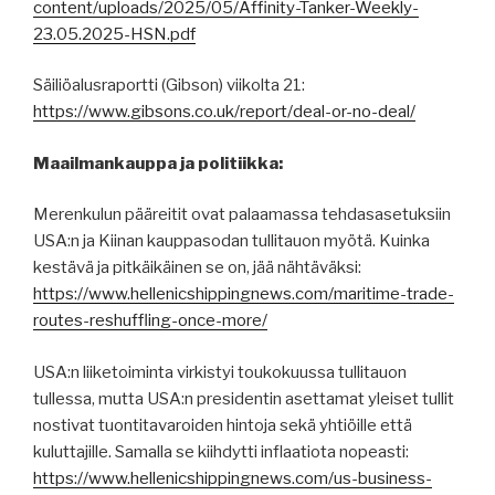
content/uploads/2025/05/Affinity-Tanker-Weekly-
23.05.2025-HSN.pdf
Säiliöalusraportti (Gibson) viikolta 21:
https://www.gibsons.co.uk/report/deal-or-no-deal/
Maailmankauppa ja politiikka:
Merenkulun pääreitit ovat palaamassa tehdasasetuksiin
USA:n ja Kiinan kauppasodan tullitauon myötä. Kuinka
kestävä ja pitkäikäinen se on, jää nähtäväksi:
https://www.hellenicshippingnews.com/maritime-trade-
routes-reshuffling-once-more/
USA:n liiketoiminta virkistyi toukokuussa tullitauon
tullessa, mutta USA:n presidentin asettamat yleiset tullit
nostivat tuontitavaroiden hintoja sekä yhtiöille että
kuluttajille. Samalla se kiihdytti inflaatiota nopeasti:
https://www.hellenicshippingnews.com/us-business-