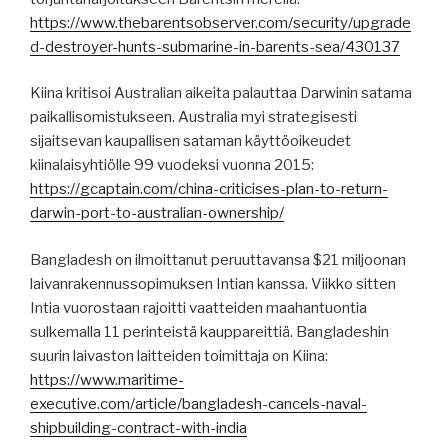
https://www.thebarentsobserver.com/security/upgrade
d-destroyer-hunts-submarine-in-barents-sea/430137
Kiina kritisoi Australian aikeita palauttaa Darwinin satama
paikallisomistukseen. Australia myi strategisesti
sijaitsevan kaupallisen sataman käyttöoikeudet
kiinalaisyhtiölle 99 vuodeksi vuonna 2015:
https://gcaptain.com/china-criticises-plan-to-return-
darwin-port-to-australian-ownership/
Bangladesh on ilmoittanut peruuttavansa $21 miljoonan
laivanrakennussopimuksen Intian kanssa. Viikko sitten
Intia vuorostaan rajoitti vaatteiden maahantuontia
sulkemalla 11 perinteistä kauppareittiä. Bangladeshin
suurin laivaston laitteiden toimittaja on Kiina:
https://www.maritime-
executive.com/article/bangladesh-cancels-naval-
shipbuilding-contract-with-india