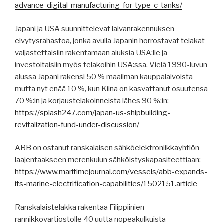
advance-digital-manufacturing-for-type-c-tanks/
Japani ja USA suunnittelevat laivanrakennuksen
elvytysrahastoa, jonka avulla Japanin horrostavat telakat
valjastettaisiin rakentamaan aluksia USA:lle ja
investoitaisiin myös telakoihin USA:ssa. Vielä 1990-luvun
alussa Japani rakensi 50 % maailman kauppalaivoista
mutta nyt enää 10 %, kun Kiina on kasvattanut osuutensa
70 %:in ja korjaustelakoinneista lähes 90 %:in:
https://splash247.com/japan-us-shipbuilding-
revitalization-fund-under-discussion/
ABB on ostanut ranskalaisen sähköelektroniikkayhtiön
laajentaakseen merenkulun sähköistyskapasiteettiaan:
https://www.maritimejournal.com/vessels/abb-expands-
its-marine-electrification-capabilities/1502151.article
Ranskalaistelakka rakentaa Filippiinien
rannikkovartiostolle 40 uutta nopeakulkuista