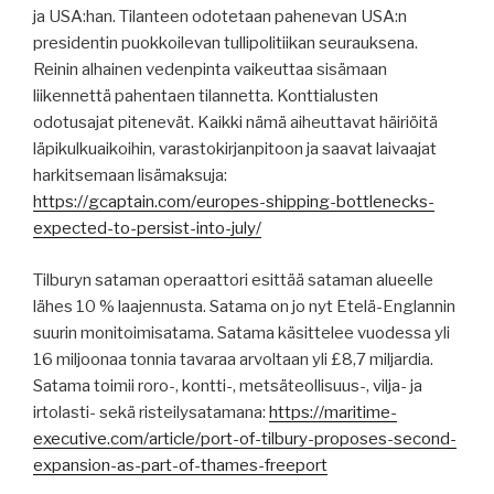
ja USA:han. Tilanteen odotetaan pahenevan USA:n
presidentin puokkoilevan tullipolitiikan seurauksena.
Reinin alhainen vedenpinta vaikeuttaa sisämaan
liikennettä pahentaen tilannetta. Konttialusten
odotusajat pitenevät. Kaikki nämä aiheuttavat häiriöitä
läpikulkuaikoihin, varastokirjanpitoon ja saavat laivaajat
harkitsemaan lisämaksuja:
https://gcaptain.com/europes-shipping-bottlenecks-
expected-to-persist-into-july/
Tilburyn sataman operaattori esittää sataman alueelle
lähes 10 % laajennusta. Satama on jo nyt Etelä-Englannin
suurin monitoimisatama. Satama käsittelee vuodessa yli
16 miljoonaa tonnia tavaraa arvoltaan yli £8,7 miljardia.
Satama toimii roro-, kontti-, metsäteollisuus-, vilja- ja
irtolasti- sekä risteilysatamana:
https://maritime-
executive.com/article/port-of-tilbury-proposes-second-
expansion-as-part-of-thames-freeport