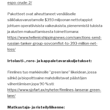
espo-crude-2/
Pakotteet ovat aiheuttaneet venäläiselle
säiliöalusvarustamolle $393 miljoonan nettotappiot
johtuen operatiivisista vaikeuksista, pienemmistä tuloista
ja alusten makuuttamisesta toimettomana:
https://www.hellenicshippingnews.com/sanctions-send-
russian-tanker-group-sovcomflot-to-393-million-net-
loss/
Irtolasti-, roro- ja kappaletavarakuljetukset:
Finnlines tuo markkinoille ”green lane” liikeidean, jossa
sähkö ja biopolttoaine mahdollistavat päästöjen
vähentämisen jopa 90 %:sti:
https://www.sjofart.ax/nyheter/finnlines-lanserar-green-
lane/
Matkustaja- ja risteilyliikenne: