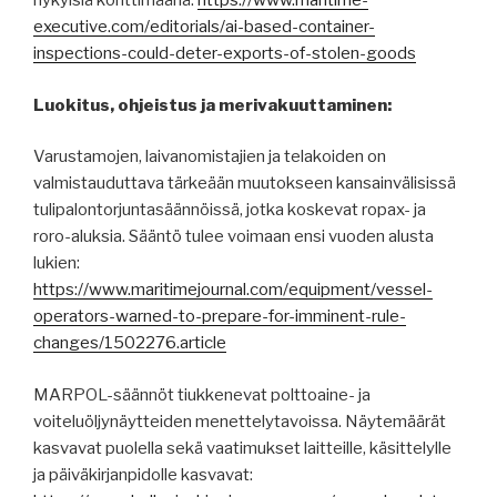
nykyisiä konttimääriä:
https://www.maritime-
executive.com/editorials/ai-based-container-
inspections-could-deter-exports-of-stolen-goods
Luokitus, ohjeistus ja merivakuuttaminen:
Varustamojen, laivanomistajien ja telakoiden on
valmistauduttava tärkeään muutokseen kansainvälisissä
tulipalontorjuntasäännöissä, jotka koskevat ropax- ja
roro-aluksia. Sääntö tulee voimaan ensi vuoden alusta
lukien:
https://www.maritimejournal.com/equipment/vessel-
operators-warned-to-prepare-for-imminent-rule-
changes/1502276.article
MARPOL-säännöt tiukkenevat polttoaine- ja
voiteluöljynäytteiden menettelytavoissa. Näytemäärät
kasvavat puolella sekä vaatimukset laitteille, käsittelylle
ja päiväkirjanpidolle kasvavat: