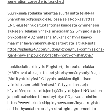
generation-corvette-is-launched
Suuri kiinalaistelakka rakentaa suurta uutta telakkaa
Shanghain pohjoispuolelle, jossa se aikoo kasvattaa
LNG-alusten vuosituotantonsa kuudesta kymmeneen
alukseen. Telakan hinnaksi arvioidaan $2,5 miljardia ja se
on kooltaan 432 hehtaaria. Mukana on hyvä kaavio
maailman laivanrakennuskapasiteetista ja tilauksista:
https://splash247.com/hudong-zhonghua-commissions-
giant-new-shipbuilding-facility-north-of-shanghai/
Luokituslaitos (Lloyd’s Register) ja korealaistelakka
(HMD) ovat allekirjoittaneet yhteisymmärryspöytäkirjan
(MoU) yhteistyöstä C-tyypin tankkien digitaalisen
valmistuksen kehittämisestä. C-tyypin tankkeja
käytetään paineistettujen ja jäähdytettyjen LNG-lastien
ja -polttoaineiden tai nesteytetyn CO₂:n varastointiin:
https://www.hellenicshippingnews.com/lloyds-register-
and-hd-hyundai-mipo-sign-strategic-agreement-to-