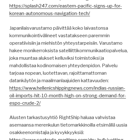
https://splash247.com/eastern-pacific-signs-up-for-
korean-autonomous-navigation-tech/
Japanilaisvarustamo päivittää koko laivastonsa
kommunikointivälineet vastatakseen paremmin
operatiivisiin ja miehistön yhteystarpeisiin. Varustamo
hakee monikerroksista satelliittikommunikaatiopalvelua,
joka muuntaa alukset kelluviksi toimistoiksi ja
mahdollistaa kodinomaisen yhteydenpidon. Palvelu
tarjoaa nopean, luotettavan, rajoittamattoman
datankäytön ja maailmanlaajuiden kattavuuden:
https://www.hellenicshippingnews.com/indias-russian-
oil-imports-hit-10-month-high-on-strong-demand-for-
espo-crude-2/
Alusten tarkastusyhtiö RightShip haluaa vahvistaa
asemaansa merenkulun tietomarkkinoilla etsimällä uusia
osakkeenomistajia ja kyvykkyyksiä: