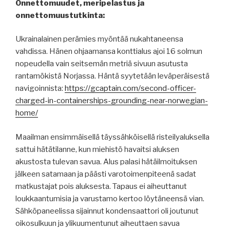
Onnettomuudet, meripelastus ja
onnettomuustutkinta:
Ukrainalainen perämies myöntää nukahtaneensa
vahdissa. Hänen ohjaamansa konttialus ajoi 16 solmun
nopeudella vain seitsemän metriä sivuun asutusta
rantamökistä Norjassa. Häntä syytetään leväperäisestä
navigoinnista:
https://gcaptain.com/second-officer-
charged-in-containerships-grounding-near-norwegian-
home/
Maailman ensimmäisellä täyssähköisellä risteilyaluksella
sattui hätätilanne, kun miehistö havaitsi aluksen
akustosta tulevan savua. Alus palasi hätäilmoituksen
jälkeen satamaan ja päästi varotoimenpiteenä sadat
matkustajat pois aluksesta. Tapaus ei aiheuttanut
loukkaantumisia ja varustamo kertoo löytäneensä vian.
Sähköpaneelissa sijainnut kondensaattori oli joutunut
oikosulkuun ja ylikuumentunut aiheuttaen savua