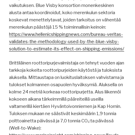
vaikutuksen. Blue Visby konsortion monenkeskinen
alusta antaa koordinoidut, koko merenkulun sektoria
koskevat menettelytavat, joiden tarkoitus on vähentää
merenkulun päästöjä 15 % toiminnallisin keinoin:
https://www.hellenicshippingnews.com/bureau-veritas-
validates-the-methodology-used-by-the-blue-visby-
solution-to-estimate-its-effect-on-shipping-emissions/
Brittiläinen roottoripurjevalmistaja on tehnyt vuoden ajan
tarkkoja kokeita roottoripurjeiden käytöstä ja tuloksista
aluksella. Mittaustapa on luokituslaitoksen vahvistama ja
tulokset kolmannen osapuolen hyväksymiä. Aluksella on
kolme 24 metriä korkeaa roottoripurjetta. Alus liikennöi
kokoeen aikana tärkeimmillä pääreiteillä useilla
valtamerillä kiertäen Hyväntoivonniemen ja Kap Hornin.
Tuloksen mukaan ne säästivät keskimäärin 1,9 tonnia
polttoainetta päivässä ja 7,0 tonnia CO₂:ta päivässä
(Well-to-Wake):