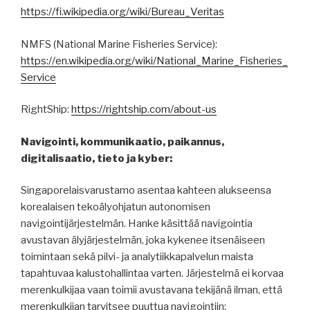
https://fi.wikipedia.org/wiki/Bureau_Veritas
NMFS (National Marine Fisheries Service):
https://en.wikipedia.org/wiki/National_Marine_Fisheries_
Service
RightShip:
https://rightship.com/about-us
Navigointi, kommunikaatio, paikannus,
digitalisaatio, tieto ja kyber:
Singaporelaisvarustamo asentaa kahteen alukseensa
korealaisen tekoälyohjatun autonomisen
navigointijärjestelmän. Hanke käsittää navigointia
avustavan älyjärjestelmän, joka kykenee itsenäiseen
toimintaan sekä pilvi- ja analytiikkapalvelun maista
tapahtuvaa kalustohallintaa varten. Järjestelmä ei korvaa
merenkulkijaa vaan toimii avustavana tekijänä ilman, että
merenkulkijan tarvitsee puuttua navigointiin: