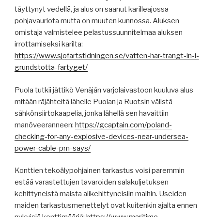
täyttynyt vedellä, ja alus on saanut karilleajossa
pohjavauriota mutta on muuten kunnossa. Aluksen
omistaja valmistelee pelastussuunnitelmaa aluksen
irrottamiseksi karilta:
https://www.sjofartstidningen.se/vatten-har-trangt-in-i-
grundstotta-fartyget/
Puola tutkii jättikö Venäjän varjolaivastoon kuuluva alus
mitään räjähteitä lähelle Puolan ja Ruotsin välistä
sähkönsiirtokaapelia, jonka lähellä sen havaittiin
manöveeranneen:
https://gcaptain.com/poland-
checking-for-any-explosive-devices-near-undersea-
power-cable-pm-says/
Konttien tekoälypohjainen tarkastus voisi paremmin
estää varastettujen tavaroiden salakuljetuksen
kehittyneistä maista alikehittyneisiin maihin. Useiden
maiden tarkastusmenettelyt ovat kuitenkin ajalta ennen