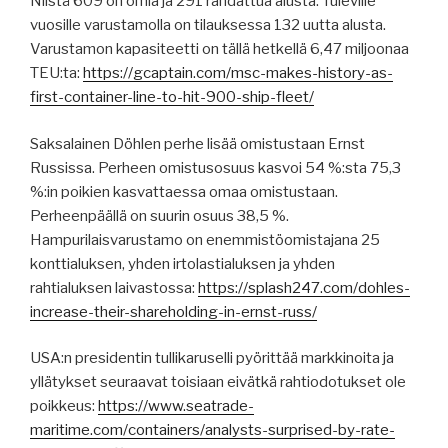
Niistä 609 on omia ja 291 rahdattua alusta. Tuleville
vuosille varustamolla on tilauksessa 132 uutta alusta.
Varustamon kapasiteetti on tällä hetkellä 6,47 miljoonaa
TEU:ta:
https://gcaptain.com/msc-makes-history-as-
first-container-line-to-hit-900-ship-fleet/
Saksalainen Döhlen perhe lisää omistustaan Ernst
Russissa. Perheen omistusosuus kasvoi 54 %:sta 75,3
%:in poikien kasvattaessa omaa omistustaan.
Perheenpäällä on suurin osuus 38,5 %.
Hampurilaisvarustamo on enemmistöomistajana 25
konttialuksen, yhden irtolastialuksen ja yhden
rahtialuksen laivastossa:
https://splash247.com/dohles-
increase-their-shareholding-in-ernst-russ/
USA:n presidentin tullikaruselli pyörittää markkinoita ja
yllätykset seuraavat toisiaan eivätkä rahtiodotukset ole
poikkeus:
https://www.seatrade-
maritime.com/containers/analysts-surprised-by-rate-