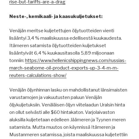
rise-but-tariffs-are-a-drag
Neste-, kemikaali- ja kaasukuljetukset:
Venäjän meritse kuljetettujen öljytuotteiden vienti
lisääntyi 3,4 % maaliskuussa edellisestä kuukaudesta.
Itämeren satamista öljytuotteiden kuljetukset
lisääntyivät 6,4 % kuukausitasolla 5,89 miljoonaan
tonniin:
https://www.hellenicshippingnews.com/russias-
march-seaborne-oil-product-exports-up-3-4-m-m-
reuters-calculations-show/
Venäjän öljynhinnan lasku on mahdollistanut länsimaisten
varustamojen ja vakuutusten paluun Venäjän
öljykuljetuksiin. Venäläisen öljyn viitelaadun Uralsin hinta
on ollut selvästi alle $60 hintakaton. Varjolaivaston
aluksilla kuljetetaan edelleen Jäämeren ja Tyynen meren
satamista. Mutta muutos on käynnissä Itämeren ja
Mustanmeren satamissa, joista maaliskuussa kuljetettiin