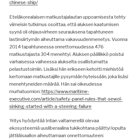
chinese-ship/
Eteläkorealaisen matkustajalautan uppoamisesta tehty
viimeisin tutkimus osoittaa, että aluksen kaatumisen
syynä oli ohjausvirheen seurauksena tapahtuneen
lastinsiirtymän aiheuttama vakavuudenmenetys. Vuonna
2014 tapahtuneessa onnettomuudessa 476
matkustajasta 304 menehtyi. Aluksen päällikkö poistui
varhaisessa vaiheessa alukselta osallistumatta
pelastustoimiin. Lisäksi hän erikseen kehotti miehistöä
kertomaan matkustajille pysymään hyteissään, joka lisäsi
menehtyneiden määrää. Hän sai oikeudessa
murhatuomion:
https://www.maritime-
executive.com/article/safety-panel-rules-that-sewol-
sinking-started-with-a-steering-failure
Yritys hyödyntää Intian valtamerellä olevaa
ekosysteemiä uusliberaalina tukikohtana päättyi lopulta
jättiläisaallon aiheuttamaan onnettomuuteen: