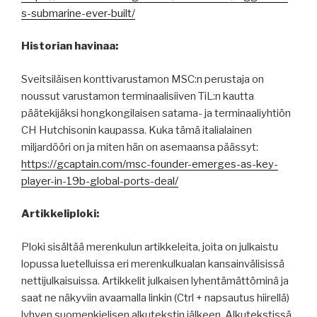
s-submarine-ever-built/
Historian havinaa:
Sveitsiläisen konttivarustamon MSC:n perustaja on
noussut varustamon terminaalisiiven TiL:n kautta
päätekijäksi hongkongilaisen satama- ja terminaaliyhtiön
CH Hutchisonin kaupassa. Kuka tämä italialainen
miljardööri on ja miten hän on asemaansa päässyt:
https://gcaptain.com/msc-founder-emerges-as-key-
player-in-19b-global-ports-deal/
Artikkeliploki:
Ploki sisältää merenkulun artikkeleita, joita on julkaistu
lopussa luetelluissa eri merenkulkualan kansainvälisissä
nettijulkaisuissa. Artikkelit julkaisen lyhentämättöminä ja
saat ne näkyviin avaamalla linkin (Ctrl + napsautus hiirellä)
lyhyen suomenkielisen alkutekstin jälkeen. Alkutekstissä