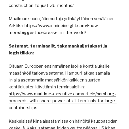
construction-to-just-36-months/
Maailman suurin jäänmurtaja ydinkäyttöinen venäläinen
Arktika:
https://www.marineinsight.com/know-
more/biggest-icebreaker-in-the-world/
Satamat, terminaalit, takamaakuljetukset ja
logistiikka:
Oltuaan Euroopan ensimmäinen isoille konttialuksille
maasähköä tarjoava satama, Hampuri jatkaa samalla
linjalla asentamalla maasähkön kaikkien suurten
konttialusten käyttämiin terminaaleihin:
https://www.maritime-executive.com/article/hamburg-
proceeds-with-shore-power-at-all-terminals-for-large-
containerships
Keskeisissä kiinalaissatamissa on häiriöitä kauppasodan
keskellä. Kaksi satamaa, joiden kautta pääosa USA:han