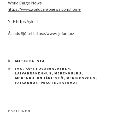
World Cargo News
https://www.worldcargonews.com/home
YLE
https://yle.fi
Ålands Sjöfart
https://www.sjofart.ax/
KATEGORIAT
MATIN PALSTA
AVAINSANAT
IMO
,
KÄYTTÖVOIMA
,
KYBER
,
LAIVANRAKENNUS
,
MERENKULKU
,
MERENKULUN JÄRJESTÖ
,
MERIROSVOUS
,
PAIKANNUS
,
PAKOTE
,
SATAMAT
Artikkelien
Edellinen
EDELLINEN
selaus