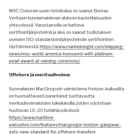
MSC Cruisesin uusin risteilyalus on saanut Bureau
Veritasin kunniamaininnan aluksen kastetilaisuuden
yhteydessä. Varustamolla on kattava
sertifiointijärjestelmä ja alus on saanut todistuksen
useiden ISO-standardointijärjestelmän sertifiointien
täyttämisestä:
https://www.marineinsight.com/shipping-
news/msc-world-america-honoured-with-platinum-
pearl-award-at-naming-ceremony/
Offshore ja merituulivoima:
Suomalaisen MacGregorin valmistama Horizon-kulkusilta
on huomattavasti parantanut tuottavuutta
merituulivoimaloiden tukialuksilla, joiden odotetaan
huoltavan 10–20 turbiinia päivässä:
https://www.maritime-
executive.com/features/macgregor-horizon-gangway-
sets-new-standard-for-offshore-transfers