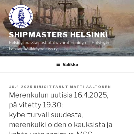
Siirry
sisältöön
SHIPMASTERS HELSINKI
Helsingfors Skeppsbefälhavareförening rf – Helsingin
Laivanpäällikköyhdistys ry
Valikko
JULKAISTU
16.4.2025
KIRJOITTANUT
MATTI AALTONEN
Merenkulun uutisia 16.4.2025,
päivitetty 19.30:
kyberturvallisuudesta,
merenkulkijoiden oikeuksista ja