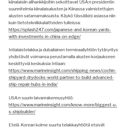
kiinalaisiin alihankkijoihin sekoittavat USA:n presidentin
suunnitelmia kiinalaisalusten ja Kiinassa valmistettujen
alusten satamamaksuista. Käykö tässä(kin) asiassa niin
kuin tietotekniikkalaitteiden tulleissa:
https://splash247.com/japanese-and-korean-yards-
with-investments-in-china-on-edge/
Intialaistelakka ja dubailainen terminaaliyhtiön tytäryritys
yhdistävät voimansa perustamalla alusten korjaukseen
keskittyviä keskuksia Intiaan:
https://www.marineinsight.com/shipping-news/cochin-
shipyard-drydocks-world-partner-to-build-advanced-
ship-repair-hubs-in-india/
USA:n suurin laivanrakennusyhtiö:
https://www.marineinsight.com/know-more/biggest-u-
s-shipbuilder/
Etelä-Korean kolme suurta telakkayhtiötä etsivät