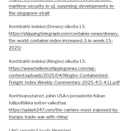
maritime-security-in-q1-surprising-developments-in-
the-singapore-strait
Konttirahti-indeksi (Drewry) viikolta 15:
https://shippingtelegraph.com/container-news/drewry-
the-world-container-index-increased-3-in-week-15-
2025/
Konttirahti-indeksi (Ningbo) viikolta 15:
https://www.hellenicshippingnews.com/wp-
content/uploads/2025/04/Ningbo-Containerized-
Freight-Index-Weekly-Commentary-2025-4.5-4.11.pdf
Konttivarustamot, joihin USA:n presidentin Kiinan
tullipolitiikka eniten vaikuttaa:
https://splash247.com/the-carriers-most-exposed-by-
trumps-trade-war-with-china/
LNG-raportti (Lloyd’s Register):