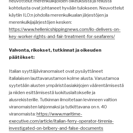
neuvottelut merenkulkijoiden oikeuksista ja reilusta
kohtelusta ovat johtaneet hyvään tulokseen. Neuvottelut
käytiin ILO:n johdolla merenkulkualan järjestöjen ja
merenkulkijajärjestöjen kesken:
https://www.hellenicshippingnews.com/ilo-delivers-on-
key-worker-rights-and-fair-treatment-for-seafarers/
Valvonta, rikokset, tutkinnat ja oikeuden
päätökset:
Italian syyttäjäviranomaiset ovat pysäyttäneet
italialaisen lauttavarustamon kolme alusta. Varustamoa
syytetään alusten ympäristöasiakirjojen väärentämisestä
ja niiden esittämisestä luokituslaitokselle ja
alusrekisterille. Tutkinnan ilmoitetaan levinneen valtion
viranomaisten lahjonnaksi ja tutkittavana on n. 40
viranomaista:
https://www.maritime-
executive.com/article/italian-ferry-operator-tirrenia-
investigated-on-bribery-and-false-documents