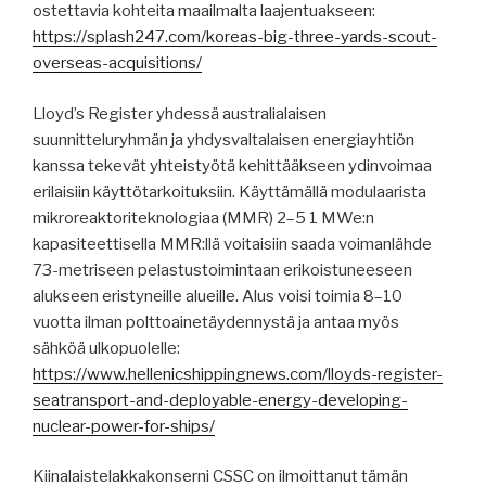
ostettavia kohteita maailmalta laajentuakseen:
https://splash247.com/koreas-big-three-yards-scout-
overseas-acquisitions/
Lloyd’s Register yhdessä australialaisen
suunnitteluryhmän ja yhdysvaltalaisen energiayhtiön
kanssa tekevät yhteistyötä kehittääkseen ydinvoimaa
erilaisiin käyttötarkoituksiin. Käyttämällä modulaarista
mikroreaktoriteknologiaa (MMR) 2–5 1 MWe:n
kapasiteettisella MMR:llä voitaisiin saada voimanlähde
73-metriseen pelastustoimintaan erikoistuneeseen
alukseen eristyneille alueille. Alus voisi toimia 8–10
vuotta ilman polttoainetäydennystä ja antaa myös
sähköä ulkopuolelle:
https://www.hellenicshippingnews.com/lloyds-register-
seatransport-and-deployable-energy-developing-
nuclear-power-for-ships/
Kiinalaistelakkakonserni CSSC on ilmoittanut tämän