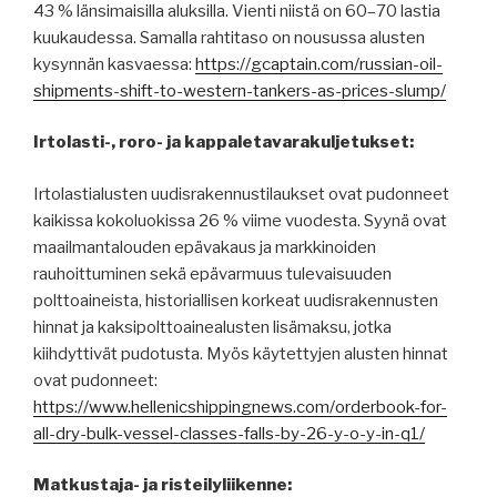
43 % länsimaisilla aluksilla. Vienti niistä on 60–70 lastia
kuukaudessa. Samalla rahtitaso on nousussa alusten
kysynnän kasvaessa:
https://gcaptain.com/russian-oil-
shipments-shift-to-western-tankers-as-prices-slump/
Irtolasti-, roro- ja kappaletavarakuljetukset:
Irtolastialusten uudisrakennustilaukset ovat pudonneet
kaikissa kokoluokissa 26 % viime vuodesta. Syynä ovat
maailmantalouden epävakaus ja markkinoiden
rauhoittuminen sekä epävarmuus tulevaisuuden
polttoaineista, historiallisen korkeat uudisrakennusten
hinnat ja kaksipolttoainealusten lisämaksu, jotka
kiihdyttivät pudotusta. Myös käytettyjen alusten hinnat
ovat pudonneet:
https://www.hellenicshippingnews.com/orderbook-for-
all-dry-bulk-vessel-classes-falls-by-26-y-o-y-in-q1/
Matkustaja- ja risteilyliikenne: