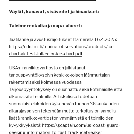
Väylät, kanavat, sisävedet ja hinaukset:
Talvimerenkulku ja napa-alueet:
Jäätilanne ja avustusrajoitukset Itämerellä 16.4.2025:
https://cdn.fmi.fi/marine-observations/products/ice-
charts/latest-full-color-ice-chart.pdf
USA:n rannikkovartiosto on julkistanut
tarjouspyyntökyselyn keskikokoisen jäänmurtajan
rakentamiseksi kolmessa vuodessa.
Tarjouspyyntökysely on suunnattu sekä kotimaisille että
ulkomaisille telakoille. Artikkelissa todetaan
suomalaistelakoiden kykenevän tuohon 36 kuukauden
aikarajassa sen tekemään mutta tarkoitus on samalla
lisätä rannikkovartioston ymmärrystä eri toimijoiden
kyvykkyyksistä:
https://gcaptain.com/us-coast-guard-
seeking-information-to-fast-track-icebreaker-