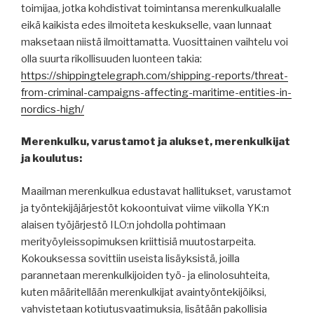
toimijaa, jotka kohdistivat toimintansa merenkulkualalle
eikä kaikista edes ilmoiteta keskukselle, vaan lunnaat
maksetaan niistä ilmoittamatta. Vuosittainen vaihtelu voi
olla suurta rikollisuuden luonteen takia:
https://shippingtelegraph.com/shipping-reports/threat-
from-criminal-campaigns-affecting-maritime-entities-in-
nordics-high/
Merenkulku, varustamot ja alukset, merenkulkijat
ja koulutus:
Maailman merenkulkua edustavat hallitukset, varustamot
ja työntekijäjärjestöt kokoontuivat viime viikolla YK:n
alaisen työjärjestö ILO:n johdolla pohtimaan
merityöyleissopimuksen kriittisiä muutostarpeita.
Kokouksessa sovittiin useista lisäyksistä, joilla
parannetaan merenkulkijoiden työ- ja elinolosuhteita,
kuten määritellään merenkulkijat avaintyöntekijöiksi,
vahvistetaan kotiutusvaatimuksia, lisätään pakollisia