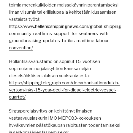
toimia merenkulkijoiden maissakäynnin parantamiseksi
ilman viisumia tai erillislupaa ja kehitetään kiusaamisen
vastaista työtä:
https://www.hellenicshippingnews.com/global-shipping-
community-reaffirms-support-for-seafarers-with-
groundbreaking-updates-to-ilos-maritime-labour-
convention/
Hollantilaisvarustamo on sopinut 15-vuotisen
sopimuksen norjalaisyhtiön kanssa neljän
dieselsähköisen aluksen vuokrauksesta:
https://shippingtelegraph.com/decarbonisation/dutch-
vertom-inks-15-year-deal-for-diesel-electric-vessel-
quartet/
Singaporelaisyritys on kehittänyt ilmaisen
vastaavuuslaskurin IMO MEPC83-kokouksen
hyväksymien päästökaupan rajoitusten todentamiseksi
ja sakkomäärien laskemiseksi: