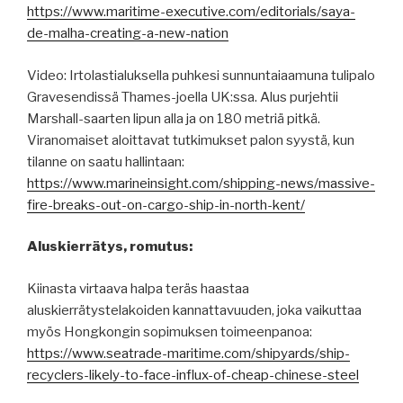
https://www.maritime-executive.com/editorials/saya-
de-malha-creating-a-new-nation
Video: Irtolastialuksella puhkesi sunnuntaiaamuna tulipalo
Gravesendissä Thames-joella UK:ssa. Alus purjehtii
Marshall-saarten lipun alla ja on 180 metriä pitkä.
Viranomaiset aloittavat tutkimukset palon syystä, kun
tilanne on saatu hallintaan:
https://www.marineinsight.com/shipping-news/massive-
fire-breaks-out-on-cargo-ship-in-north-kent/
Aluskierrätys, romutus:
Kiinasta virtaava halpa teräs haastaa
aluskierrätystelakoiden kannattavuuden, joka vaikuttaa
myös Hongkongin sopimuksen toimeenpanoa:
https://www.seatrade-maritime.com/shipyards/ship-
recyclers-likely-to-face-influx-of-cheap-chinese-steel