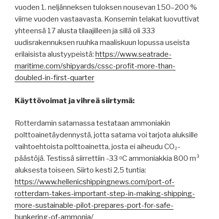
vuoden 1. neljänneksen tuloksen nousevan 150–200 %
viime vuoden vastaavasta. Konsernin telakat luovuttivat
yhteensä 17 alusta tilaajilleen ja sillä oli 333
uudisrakennuksen ruuhka maaliskuun lopussa useista
erilaisista alustyypeistä:
https://www.seatrade-
maritime.com/shipyards/cssc-profit-more-than-
doubled-in-first-quarter
Käyttövoimat ja vihreä siirtymä:
Rotterdamin satamassa testataan ammoniakin
polttoainetäydennystä, jotta satama voi tarjota aluksille
vaihtoehtoista polttoainetta, josta ei aiheudu CO₂-
päästöjä. Testissä siirrettiin -33 ᵒC ammoniakkia 800 m³
aluksesta toiseen. Siirto kesti 2,5 tuntia:
https://www.hellenicshippingnews.com/port-of-
rotterdam-takes-important-step-in-making-shipping-
more-sustainable-pilot-prepares-port-for-safe-
bunkering-of-ammonia/