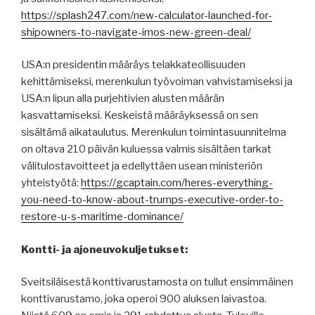
https://splash247.com/new-calculator-launched-for-
shipowners-to-navigate-imos-new-green-deal/
USA:n presidentin määräys telakkateollisuuden
kehittämiseksi, merenkulun työvoiman vahvistamiseksi ja
USA:n lipun alla purjehtivien alusten määrän
kasvattamiseksi. Keskeistä määräyksessä on sen
sisältämä aikataulutus. Merenkulun toimintasuunnitelma
on oltava 210 päivän kuluessa valmis sisältäen tarkat
välitulostavoitteet ja edellyttäen usean ministeriön
yhteistyötä:
https://gcaptain.com/heres-everything-
you-need-to-know-about-trumps-executive-order-to-
restore-u-s-maritime-dominance/
Kontti- ja ajoneuvokuljetukset:
Sveitsiläisestä konttivarustamosta on tullut ensimmäinen
konttivarustamo, joka operoi 900 aluksen laivastoa.