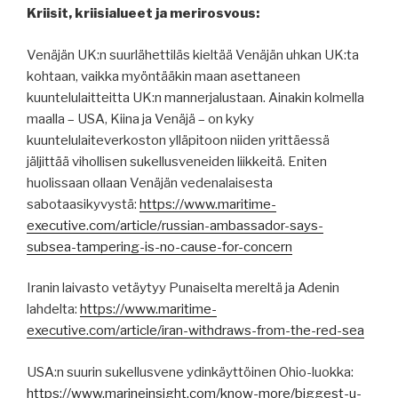
Kriisit, kriisialueet ja merirosvous:
Venäjän UK:n suurlähettiläs kieltää Venäjän uhkan UK:ta
kohtaan, vaikka myöntääkin maan asettaneen
kuuntelulaitteitta UK:n mannerjalustaan. Ainakin kolmella
maalla – USA, Kiina ja Venäjä – on kyky
kuuntelulaiteverkoston ylläpitoon niiden yrittäessä
jäljittää vihollisen sukellusveneiden liikkeitä. Eniten
huolissaan ollaan Venäjän vedenalaisesta
sabotaasikyvystä:
https://www.maritime-
executive.com/article/russian-ambassador-says-
subsea-tampering-is-no-cause-for-concern
Iranin laivasto vetäytyy Punaiselta mereltä ja Adenin
lahdelta:
https://www.maritime-
executive.com/article/iran-withdraws-from-the-red-sea
USA:n suurin sukellusvene ydinkäyttöinen Ohio-luokka:
https://www.marineinsight.com/know-more/biggest-u-