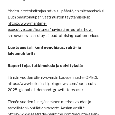
Yhden laitetoimittajan ratkaisu päästöjen mittaamiseksi
EU:n päästökaupan vaatimusten täyttämiseksi:
https://www.maritime-
executive.com/features/navigating-eu-ets-how-
shipowners-can-stay-ahead-of-rising-carbon-prices
Luotsaus ja liikenteenohjaus, rahti- ja
laivameklarit:
Raportteja, tutkimuksia ja selvityksiä:
Tämän vuoden öljynkysynnän kasvuennuste (OPEC):
https://www.hellenicshippingnews.com/opec-cuts-
2025-global-oil-demand-growth-forecast/
Tämän vuoden 1. neljänneksen merirosvouden ja
aseellisten konfliktien raportti Aasian vesiltä:
https://www.seatrade-maritime.com/security/asian-