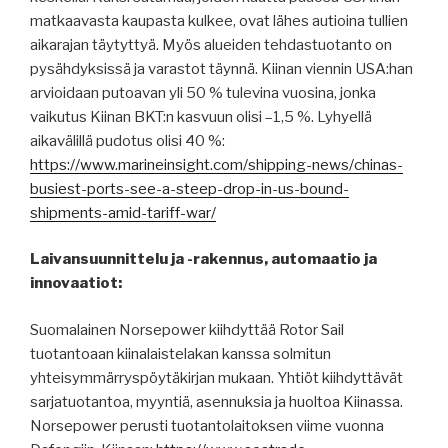
matkaavasta kaupasta kulkee, ovat lähes autioina tullien
aikarajan täytyttyä. Myös alueiden tehdastuotanto on
pysähdyksissä ja varastot täynnä. Kiinan viennin USA:han
arvioidaan putoavan yli 50 % tulevina vuosina, jonka
vaikutus Kiinan BKT:n kasvuun olisi –1,5 %. Lyhyellä
aikavälillä pudotus olisi 40 %:
https://www.marineinsight.com/shipping-news/chinas-
busiest-ports-see-a-steep-drop-in-us-bound-
shipments-amid-tariff-war/
Laivansuunnittelu ja -rakennus, automaatio ja
innovaatiot:
Suomalainen Norsepower kiihdyttää Rotor Sail
tuotantoaan kiinalaistelakan kanssa solmitun
yhteisymmärryspöytäkirjan mukaan. Yhtiöt kiihdyttävät
sarjatuotantoa, myyntiä, asennuksia ja huoltoa Kiinassa.
Norsepower perusti tuotantolaitoksen viime vuonna