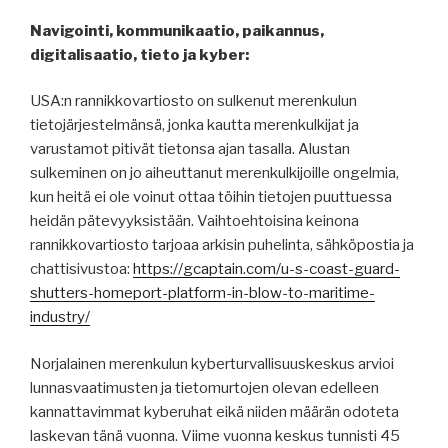
Navigointi, kommunikaatio, paikannus,
digitalisaatio, tieto ja kyber:
USA:n rannikkovartiosto on sulkenut merenkulun
tietojärjestelmänsä, jonka kautta merenkulkijat ja
varustamot pitivät tietonsa ajan tasalla. Alustan
sulkeminen on jo aiheuttanut merenkulkijoille ongelmia,
kun heitä ei ole voinut ottaa töihin tietojen puuttuessa
heidän pätevyyksistään. Vaihtoehtoisina keinona
rannikkovartiosto tarjoaa arkisin puhelinta, sähköpostia ja
chattisivustoa:
https://gcaptain.com/u-s-coast-guard-
shutters-homeport-platform-in-blow-to-maritime-
industry/
Norjalainen merenkulun kyberturvallisuuskeskus arvioi
lunnasvaatimusten ja tietomurtojen olevan edelleen
kannattavimmat kyberuhat eikä niiden määrän odoteta
laskevan tänä vuonna. Viime vuonna keskus tunnisti 45