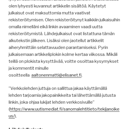
olen lyhyesti kuvannut artikkelin sisältöä. Käytetyt
julkaisut ovat maksuttomia mutta vaativat
rekisteröitymisen. Olen rekisteröitynyt kaikkiin julkaisuihin
omalla nimelläni eikä linkin avaaminen vaadi uutta
rekisteröitymistä. Lähdejulkaisut ovat listattuna tämän
alkutekstin jälkeen. Lisäksi olen jaotellut artikkelit
aiheryhmittäin selattavuuden parantamiseksi. Pyrin
julkaisemaan artikkeliplokin kolme kertaa viikossa. Mikäli
teillä on plokista kysyttävää, voitte osoittaa kysymykset
ja kommentit minulle
osoitteella
aaltonenmatti@elisanet.fi
.
”Verkkolehden juttuja on sallittua jakaa käyttämällä
lehden tarjoamia jakopainikkeita tai lähettämällä jutusta
linkin, joka ohjaa lukijat lehden verkkosivuille”
(
https
://
www.uutismediat.fi
/sanomalehtitieto/
tekijanoike
us
/
).