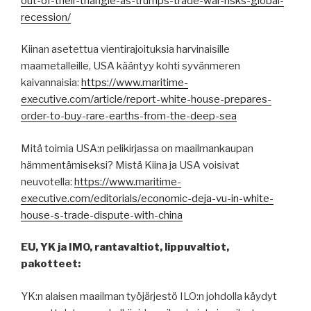
out-of-their-triangle-as-trumps-trade-war-risks-global-
recession/
Kiinan asetettua vientirajoituksia harvinaisille
maametalleille, USA kääntyy kohti syvänmeren
kaivannaisia:
https://www.maritime-
executive.com/article/report-white-house-prepares-
order-to-buy-rare-earths-from-the-deep-sea
Mitä toimia USA:n pelikirjassa on maailmankaupan
hämmentämiseksi? Mistä Kiina ja USA voisivat
neuvotella:
https://www.maritime-
executive.com/editorials/economic-deja-vu-in-white-
house-s-trade-dispute-with-china
EU, YK ja IMO, rantavaltiot, lippuvaltiot,
pakotteet:
YK:n alaisen maailman työjärjestö ILO:n johdolla käydyt