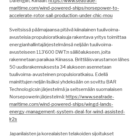
Dafengiin, Kiinaan:
https://www.seatrade-
maritime.com/wind-powered-ships/norsepower-to-
accelerate-rotor-sail-production-under-chic-mou
Sveitsissä päämajaansa pitävä kiinalainen tuulivoima-
avusteisia propulsioratkaisuja rakentava yritys toimittaa
energianhallintajärjestelmänsä neljään tuulivoima-
avusteiseen 113’600 DWT:n säiliöalukseen, joita
rakennetaan paraikaa Kiinassa. Brittiläisvarustamon lähes
50 uudisrakennuksesta 34 alukseen asennetaan
tuulivoima-avusteinen propulsioratkaisu. Edellä
mainittujen neljän lisäksi yhdeksään on sovittu BAR
Technologicsin järjestelmä ja seitsemään suomalaisen
Norsepowerin järjestelmä:
https://www.seatrade-
maritime.com/wind-powered-ships/wingd-lands-
energy-management-system-deal-for-wind-assisted-
lr2s
Japanilaisten ja korealaisten telakoiden sijoitukset