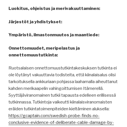
Luokitus, ohjeistus ja merivakuuttaminen:
Järjestöt ja yhdistykset:
Ympäristö, ilmastonmuutos ja maantiede:
Onnettomuudet, meripelastus ja
onnettomuustutkinta:
Ruotsalaisen onnettomuustutkintakeskuksen tutkinta ei
ole löytänyt vakuuttavia todisteita, että kiinalaisalus olisi
tarkoituksella ankkuriaan pohjassa laahamalla aiheuttanut
kahden merikaapelin vahingoittumisen Itämerellä.
Syyttäjäviranomainen tutkii tapausta edelleen erillisessä
tutkinnassa. Tutkintoja vaikeutti kiinalaisviranomaisten
eräiden tutkintatoimenpiteiden kieltäminen aluksella:
https://gcaptain.com/swedish-probe-finds-no-
conclusive-evidence-of-deliberate-cable-damage-by-