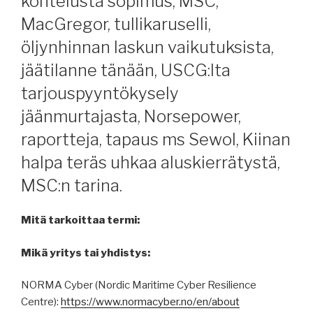
kohtelusta sopimus, MSC,
MacGregor, tullikaruselli,
öljynhinnan laskun vaikutuksista,
jäätilanne tänään, USCG:lta
tarjouspyyntökysely
jäänmurtajasta, Norsepower,
raportteja, tapaus ms Sewol, Kiinan
halpa teräs uhkaa aluskierrätystä,
MSC:n tarina.
Mitä tarkoittaa termi:
Mikä yritys tai yhdistys:
NORMA Cyber (Nordic Maritime Cyber Resilience
Centre):
https://www.normacyber.no/en/about