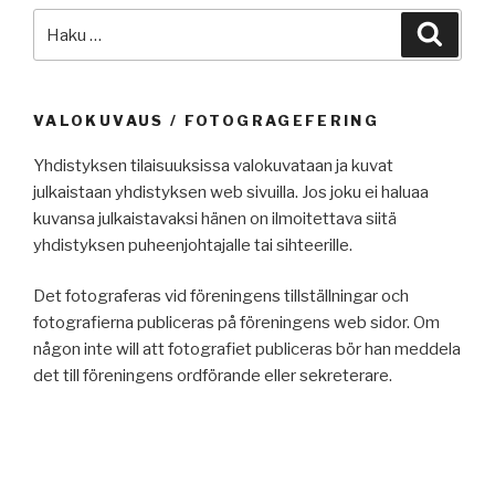
Etsi:
Haku
VALOKUVAUS / FOTOGRAGEFERING
Yhdistyksen tilaisuuksissa valokuvataan ja kuvat
julkaistaan yhdistyksen web sivuilla. Jos joku ei haluaa
kuvansa julkaistavaksi hänen on ilmoitettava siitä
yhdistyksen puheenjohtajalle tai sihteerille.
Det fotograferas vid föreningens tillställningar och
fotografierna publiceras på föreningens web sidor. Om
någon inte will att fotografiet publiceras bör han meddela
det till föreningens ordförande eller sekreterare.