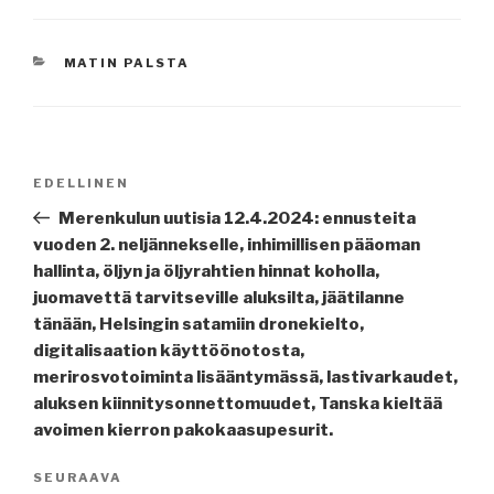
KATEGORIAT
MATIN PALSTA
Artikkelien
Edellinen
EDELLINEN
selaus
artikkeli
Merenkulun uutisia 12.4.2024: ennusteita
vuoden 2. neljännekselle, inhimillisen pääoman
hallinta, öljyn ja öljyrahtien hinnat koholla,
juomavettä tarvitseville aluksilta, jäätilanne
tänään, Helsingin satamiin dronekielto,
digitalisaation käyttöönotosta,
merirosvotoiminta lisääntymässä, lastivarkaudet,
aluksen kiinnitysonnettomuudet, Tanska kieltää
avoimen kierron pakokaasupesurit.
Seuraava
SEURAAVA