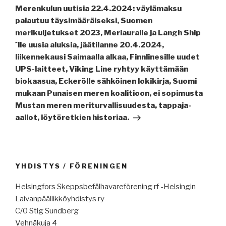
artikkeli
Merenkulun uutisia 22.4.2024: väylämaksu
palautuu täysimääräiseksi, Suomen
merikuljetukset 2023, Meriauralle ja Langh Ship
´lle uusia aluksia, jäätilanne 20.4.2024,
liikennekausi Saimaalla alkaa, Finnlinesille uudet
UPS-laitteet, Viking Line ryhtyy käyttämään
biokaasua, Eckerölle sähköinen lokikirja, Suomi
mukaan Punaisen meren koalitioon, ei sopimusta
Mustan meren meriturvallisuudesta, tappaja-
aallot, löytöretkien historiaa.
YHDISTYS / FÖRENINGEN
Helsingfors Skeppsbefälhavareförening rf -Helsingin
Laivanpäällikköyhdistys ry
C/0 Stig Sundberg
Vehnäkuja 4