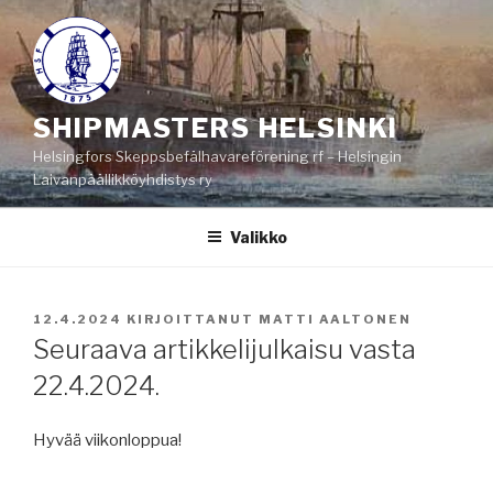
Siirry
sisältöön
SHIPMASTERS HELSINKI
Helsingfors Skeppsbefälhavareförening rf – Helsingin
Laivanpäällikköyhdistys ry
Valikko
JULKAISTU
12.4.2024
KIRJOITTANUT
MATTI AALTONEN
Seuraava artikkelijulkaisu vasta
22.4.2024.
Hyvää viikonloppua!