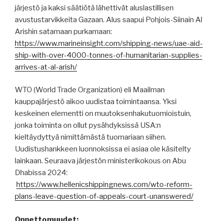
järjestö ja kaksi säätiötä lähettivät aluslastillisen
avustustarvikkeita Gazaan. Alus saapui Pohjois-Siinain Al
Arishin satamaan purkamaan:
https://www.marineinsight.com/shipping-news/uae-aid-
ship-with-over-4000-tonnes-of-humanitarian-supplies-
arrives-at-al-arish/
WTO (World Trade Organization) eli Maailman
kauppajärjestö aikoo uudistaa toimintaansa. Yksi
keskeinen elementti on muutoksenhakutuomioistuin,
jonka toiminta on ollut pysähdyksissä USA:n
kieltäydyttyä nimittämästä tuomariaan siihen.
Uudistushankkeen luonnoksissa ei asiaa ole käsitelty
lainkaan. Seuraava järjestön ministerikokous on Abu
Dhabissa 2024:
https://www.hellenicshippingnews.com/wto-reform-
plans-leave-question-of-appeals-court-unanswered/
Onnettomuudet: