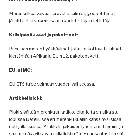
Merenkulkua vaivaa äärevät sääilmiöt, geopoliittiset
jännitteet ja vaikeus saada koulutettuja miehistöjä.
Kriisipesäkkeet ja pakotteet:
Punaisen meren hyökkäykset, jotka pakottavat alukset
kiertämään Afrikan ja EU:n 12. pakotepaketti.
EU ja IMO:
EU ETS tulee voimaan vuoden vaihteessa.
Artikkeliploki:
Ploki sisältää merenkulun artikkeleita, joita on julkaistu
lopussa luetelluissa eri merenkulkualan kansainvälisissä
nettijulkaisuissa. Artikkelit julkaisen lyhentämättöminä ja
saat ne näkyviin avaamalla linkin (Ctrl + napsautus hiirellä)