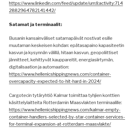
https://www.linkedin.com/feed/update/urn:li:activity:714
2882964782141442/
Satamat ja terminaalit:
Busanin kansainväliset satamapäivät nostivat esille
muutaman keskeisen kohdan: epätasapaino kapasiteetin
kasvun ja kysynnän välillä, hitaan kasvun, geopoliittiset
jännitteet, kehittyvät kauppareitit, energiasiirtymän,
digitalisaation ja automaation:
https://www.hellenicshippingnews.com/container-
overcapacity-expected-to-hit-hard-in-2024/
Cargotecin tytäryhtiö Kalmar toimittaa tyhjien konttien
käsittelylaitteita Rotterdamin Maasvlakten terminaalille:
https://www.hellenicshippingnews.com/kalmar-empty-
container-handlers-selected-by-star-container-services-
for-terminal-expansion-at-rotterdam-maasvlakte/