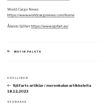
World Cargo News
https://www.worldcargonews.com/home
Ålands Sjöfart
https://www.sjofart.ax/
KATEGORIAT
MATIN PALSTA
Artikkelien
Edellinen
EDELLINEN
selaus
artikkeli
Sjöfarts artiklar / merenkulun artikkeleita
18.12.2023
Seuraava
SEURAAVA