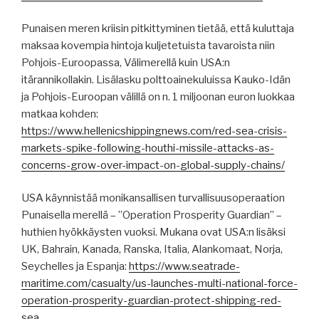
Punaisen meren kriisin pitkittyminen tietää, että kuluttaja
maksaa kovempia hintoja kuljetetuista tavaroista niin
Pohjois-Euroopassa, Välimerellä kuin USA:n
itärannikollakin. Lisälasku polttoainekuluissa Kauko-Idän
ja Pohjois-Euroopan välillä on n. 1 miljoonan euron luokkaa
matkaa kohden:
https://www.hellenicshippingnews.com/red-sea-crisis-
markets-spike-following-houthi-missile-attacks-as-
concerns-grow-over-impact-on-global-supply-chains/
USA käynnistää monikansallisen turvallisuusoperaation
Punaisella merellä – ”Operation Prosperity Guardian” –
huthien hyökkäysten vuoksi. Mukana ovat USA:n lisäksi
UK, Bahrain, Kanada, Ranska, Italia, Alankomaat, Norja,
Seychelles ja Espanja:
https://www.seatrade-
maritime.com/casualty/us-launches-multi-national-force-
operation-prosperity-guardian-protect-shipping-red-
sea