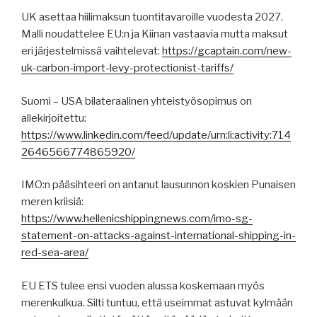
UK asettaa hiilimaksun tuontitavaroille vuodesta 2027.
Malli noudattelee EU:n ja Kiinan vastaavia mutta maksut
eri järjestelmissä vaihtelevat:
https://gcaptain.com/new-
uk-carbon-import-levy-protectionist-tariffs/
Suomi – USA bilateraalinen yhteistyösopimus on
allekirjoitettu:
https://www.linkedin.com/feed/update/urn:li:activity:714
2646566774865920/
IMO:n pääsihteeri on antanut lausunnon koskien Punaisen
meren kriisiä:
https://www.hellenicshippingnews.com/imo-sg-
statement-on-attacks-against-international-shipping-in-
red-sea-area/
EU ETS tulee ensi vuoden alussa koskemaan myös
merenkulkua. Silti tuntuu, että useimmat astuvat kylmään