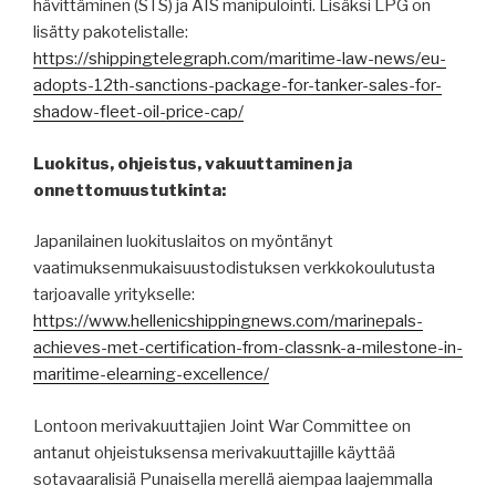
hävittäminen (STS) ja AIS manipulointi. Lisäksi LPG on
lisätty pakotelistalle:
https://shippingtelegraph.com/maritime-law-news/eu-
adopts-12th-sanctions-package-for-tanker-sales-for-
shadow-fleet-oil-price-cap/
Luokitus, ohjeistus, vakuuttaminen ja
onnettomuustutkinta:
Japanilainen luokituslaitos on myöntänyt
vaatimuksenmukaisuustodistuksen verkkokoulutusta
tarjoavalle yritykselle:
https://www.hellenicshippingnews.com/marinepals-
achieves-met-certification-from-classnk-a-milestone-in-
maritime-elearning-excellence/
Lontoon merivakuuttajien Joint War Committee on
antanut ohjeistuksensa merivakuuttajille käyttää
sotavaaralisiä Punaisella merellä aiempaa laajemmalla