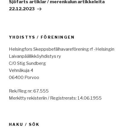
artikkeli
Sjöfarts artiklar / merenkulun artikkeleita
22.12.2023
YHDISTYS / FÖRENINGEN
Helsingfors Skeppsbefälhavareförening rf -Helsingin
Laivanpäällikköyhdistys ry
C/0 Stig Sundberg
Vehnäkuja 4
06400 Porvoo
Rek/Reg nr: 67.555
Merkitty rekisteriin / Registrerats: 14.06.1955
HAKU / SÖK