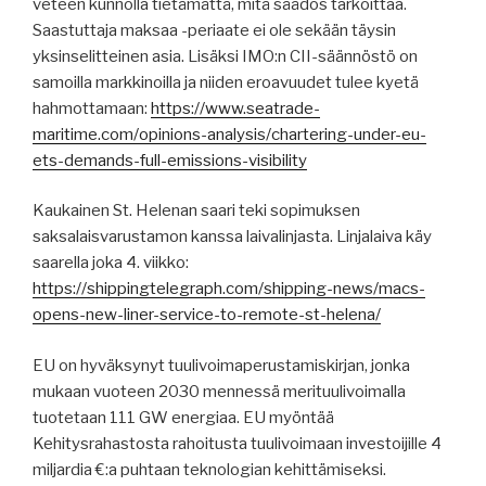
veteen kunnolla tietämättä, mitä säädös tarkoittaa.
Saastuttaja maksaa -periaate ei ole sekään täysin
yksinselitteinen asia. Lisäksi IMO:n CII-säännöstö on
samoilla markkinoilla ja niiden eroavuudet tulee kyetä
hahmottamaan:
https://www.seatrade-
maritime.com/opinions-analysis/chartering-under-eu-
ets-demands-full-emissions-visibility
Kaukainen St. Helenan saari teki sopimuksen
saksalaisvarustamon kanssa laivalinjasta. Linjalaiva käy
saarella joka 4. viikko:
https://shippingtelegraph.com/shipping-news/macs-
opens-new-liner-service-to-remote-st-helena/
EU on hyväksynyt tuulivoimaperustamiskirjan, jonka
mukaan vuoteen 2030 mennessä merituulivoimalla
tuotetaan 111 GW energiaa. EU myöntää
Kehitysrahastosta rahoitusta tuulivoimaan investoijille 4
miljardia €:a puhtaan teknologian kehittämiseksi.