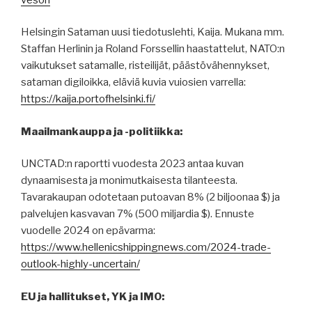
Helsingin Sataman uusi tiedotuslehti, Kaija. Mukana mm.
Staffan Herlinin ja Roland Forssellin haastattelut, NATO:n
vaikutukset satamalle, risteilijät, päästövähennykset,
sataman digiloikka, eläviä kuvia vuiosien varrella:
https://kaija.portofhelsinki.fi/
Maailmankauppa ja -politiikka:
UNCTAD:n raportti vuodesta 2023 antaa kuvan
dynaamisesta ja monimutkaisesta tilanteesta.
Tavarakaupan odotetaan putoavan 8% (2 biljoonaa $) ja
palvelujen kasvavan 7% (500 miljardia $). Ennuste
vuodelle 2024 on epävarma:
https://www.hellenicshippingnews.com/2024-trade-
outlook-highly-uncertain/
EU ja hallitukset, YK ja IMO: