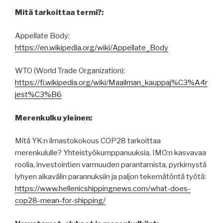
Mitä tarkoittaa termi?:
Appellate Body:
https://en.wikipedia.org/wiki/Appellate_Body
WTO (World Trade Organization):
https://fi.wikipedia.org/wiki/Maailman_kauppaj%C3%A4r
jest%C3%B6
Merenkulku yleinen:
Mitä YK:n ilmastokokous COP28 tarkoittaa
merenkululle? Yhteistyökumppanuuksia, IMO:n kasvavaa
roolia, investointien varmuuden parantamista, pyrkimystä
lyhyen aikavälin parannuksiin ja paljon tekemätöntä työtä:
https://www.hellenicshippingnews.com/what-does-
cop28-mean-for-shipping/