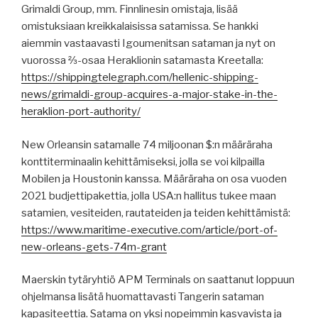
Grimaldi Group, mm. Finnlinesin omistaja, lisää
omistuksiaan kreikkalaisissa satamissa. Se hankki
aiemmin vastaavasti Igoumenitsan sataman ja nyt on
vuorossa ⅔-osaa Heraklionin satamasta Kreetalla:
https://shippingtelegraph.com/hellenic-shipping-
news/grimaldi-group-acquires-a-major-stake-in-the-
heraklion-port-authority/
New Orleansin satamalle 74 miljoonan $:n määräraha
konttiterminaalin kehittämiseksi, jolla se voi kilpailla
Mobilen ja Houstonin kanssa. Määräraha on osa vuoden
2021 budjettipakettia, jolla USA:n hallitus tukee maan
satamien, vesiteiden, rautateiden ja teiden kehittämistä:
https://www.maritime-executive.com/article/port-of-
new-orleans-gets-74m-grant
Maerskin tytäryhtiö APM Terminals on saattanut loppuun
ohjelmansa lisätä huomattavasti Tangerin sataman
kapasiteettia. Satama on yksi nopeimmin kasvavista ja