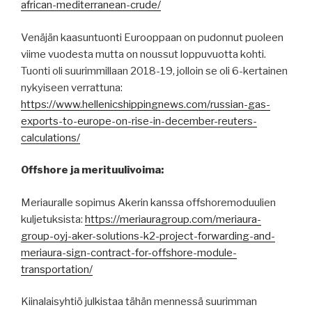
african-mediterranean-crude/
Venäjän kaasuntuonti Eurooppaan on pudonnut puoleen
viime vuodesta mutta on noussut loppuvuotta kohti.
Tuonti oli suurimmillaan 2018-19, jolloin se oli 6-kertainen
nykyiseen verrattuna:
https://www.hellenicshippingnews.com/russian-gas-
exports-to-europe-on-rise-in-december-reuters-
calculations/
Offshore ja merituulivoima:
Meriauralle sopimus Akerin kanssa offshoremoduulien
kuljetuksista:
https://meriauragroup.com/meriaura-
group-oyj-aker-solutions-k2-project-forwarding-and-
meriaura-sign-contract-for-offshore-module-
transportation/
Kiinalaisyhtiö julkistaa tähän mennessä suurimman