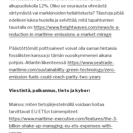
alkupuoliskolla 12%. Oliko se seurausta vihreästä
siirtymästä vai markkinoiden heilahtelusta? Tilastoja pitää
edelleen lukea huolella ja selvittää, mitä tapahtumien
taustalla on:
https://www.freightwaves.com/news/is-a-
reduction-in-maritime-emissions-a-market-mirage
Päästöttömät polttoaineet voivat olla saman hintaisia
fossiilisten kanssa jo tämän vuosikymmenen aikana
pohjois-Atlantin liikenteessä:
https://www.seatrade-
maritime.com/sustainability-green-technology/zero-
emission-fuels-could-reach-parity-two-years
Viestintä, paikannus, tieto ja kyber:
Mainos: miten tietojärjestelmällä voidaan hoitaa
tarvittavat EU ETS:n toimenpiteet:
https://www.maritime-executive.com/features/the-3-
billion-shake-up-managing-eu-ets-expenses-with-
veson