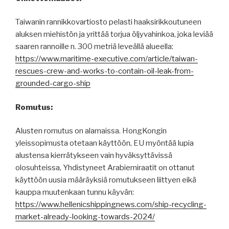
Taiwanin rannikkovartiosto pelasti haaksirikkoutuneen
aluksen miehistön ja yrittää torjua öljyvahinkoa, joka leviää
saaren rannoille n. 300 metriä leveällä alueella:
https://www.maritime-executive.com/article/taiwan-
rescues-crew-and-works-to-contain-oil-leak-from-
grounded-cargo-ship
Romutus:
Alusten romutus on alamaissa. HongKongin
yleissopimusta otetaan käyttöön, EU myöntää lupia
alustensa kierrätykseen vain hyväksyttävissä
olosuhteissa, Yhdistyneet Arabiemiraatit on ottanut
käyttöön uusia määräyksiä romutukseen liittyen eikä
kauppa muutenkaan tunnu käyvän:
https://www.hellenicshippingnews.com/ship-recycling-
market-already-looking-towards-2024/