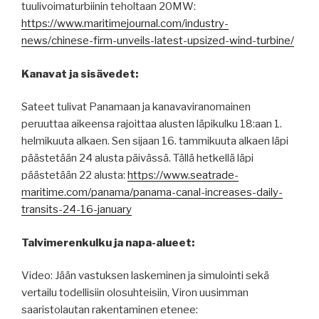
tuulivoimaturbiinin teholtaan 20MW:
https://www.maritimejournal.com/industry-
news/chinese-firm-unveils-latest-upsized-wind-turbine/
Kanavat ja sisävedet:
Sateet tulivat Panamaan ja kanavaviranomainen
peruuttaa aikeensa rajoittaa alusten läpikulku 18:aan 1.
helmikuuta alkaen. Sen sijaan 16. tammikuuta alkaen läpi
päästetään 24 alusta päivässä. Tällä hetkellä läpi
päästetään 22 alusta:
https://www.seatrade-
maritime.com/panama/panama-canal-increases-daily-
transits-24-16-january
Talvimerenkulku ja napa-alueet:
Video: Jään vastuksen laskeminen ja simulointi sekä
vertailu todellisiin olosuhteisiin, Viron uusimman
saaristolautan rakentaminen etenee: