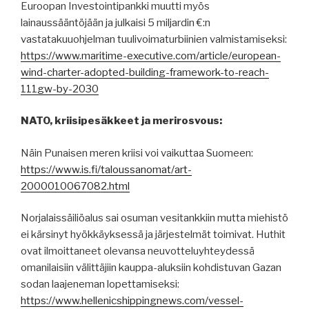
Euroopan Investointipankki muutti myös
lainaussääntöjään ja julkaisi 5 miljardin €:n
vastatakuuohjelman tuulivoimaturbiinien valmistamiseksi:
https://www.maritime-executive.com/article/european-
wind-charter-adopted-building-framework-to-reach-
111gw-by-2030
NATO, kriisipesäkkeet ja merirosvous:
Näin Punaisen meren kriisi voi vaikuttaa Suomeen:
https://www.is.fi/taloussanomat/art-
2000010067082.html
Norjalaissäiliöalus sai osuman vesitankkiin mutta miehistö
ei kärsinyt hyökkäyksessä ja järjestelmät toimivat. Huthit
ovat ilmoittaneet olevansa neuvotteluyhteydessä
omanilaisiin välittäjiin kauppa-aluksiin kohdistuvan Gazan
sodan laajeneman lopettamiseksi:
https://www.hellenicshippingnews.com/vessel-