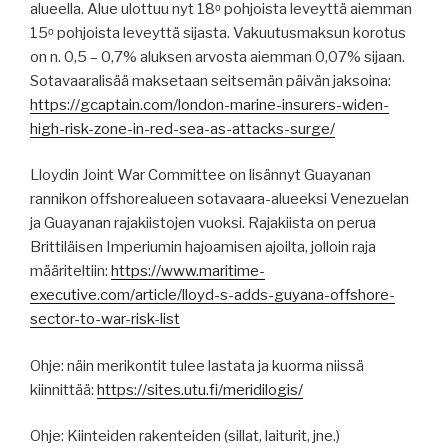
alueella. Alue ulottuu nyt 18ᵒ pohjoista leveyttä aiemman
15ᵒ pohjoista leveyttä sijasta. Vakuutusmaksun korotus
on n. 0,5 – 0,7% aluksen arvosta aiemman 0,07% sijaan.
Sotavaaralisää maksetaan seitsemän päivän jaksoina:
https://gcaptain.com/london-marine-insurers-widen-
high-risk-zone-in-red-sea-as-attacks-surge/
Lloydin Joint War Committee on lisännyt Guayanan
rannikon offshorealueen sotavaara-alueeksi Venezuelan
ja Guayanan rajakiistojen vuoksi. Rajakiista on perua
Brittiläisen Imperiumin hajoamisen ajoilta, jolloin raja
määriteltiin:
https://www.maritime-
executive.com/article/lloyd-s-adds-guyana-offshore-
sector-to-war-risk-list
Ohje: näin merikontit tulee lastata ja kuorma niissä
kiinnittää:
https://sites.utu.fi/meridilogis/
Ohje: Kiinteiden rakenteiden (sillat, laiturit, jne.)