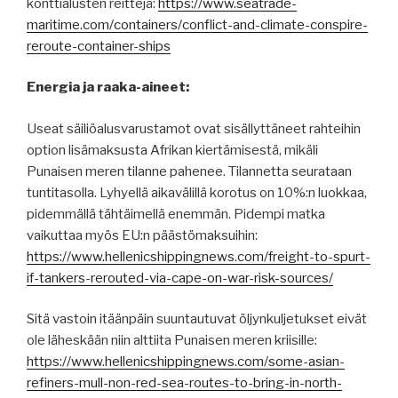
konttialusten reittejä:
https://www.seatrade-
maritime.com/containers/conflict-and-climate-conspire-
reroute-container-ships
Energia ja raaka-aineet:
Useat säiliöalusvarustamot ovat sisällyttäneet rahteihin
option lisämaksusta Afrikan kiertämisestä, mikäli
Punaisen meren tilanne pahenee. Tilannetta seurataan
tuntitasolla. Lyhyellä aikavälillä korotus on 10%:n luokkaa,
pidemmällä tähtäimellä enemmän. Pidempi matka
vaikuttaa myös EU:n päästömaksuihin:
https://www.hellenicshippingnews.com/freight-to-spurt-
if-tankers-rerouted-via-cape-on-war-risk-sources/
Sitä vastoin itäänpäin suuntautuvat öljynkuljetukset eivät
ole läheskään niin alttiita Punaisen meren kriisille:
https://www.hellenicshippingnews.com/some-asian-
refiners-mull-non-red-sea-routes-to-bring-in-north-