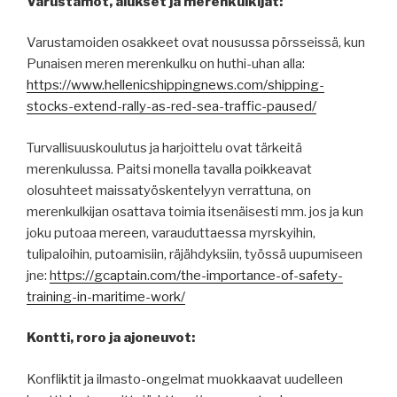
Varustamot, alukset ja merenkulkijat:
Varustamoiden osakkeet ovat nousussa pörsseissä, kun
Punaisen meren merenkulku on huthi-uhan alla:
https://www.hellenicshippingnews.com/shipping-
stocks-extend-rally-as-red-sea-traffic-paused/
Turvallisuuskoulutus ja harjoittelu ovat tärkeitä
merenkulussa. Paitsi monella tavalla poikkeavat
olosuhteet maissatyöskentelyyn verrattuna, on
merenkulkijan osattava toimia itsenäisesti mm. jos ja kun
joku putoaa mereen, varauduttaessa myrskyihin,
tulipaloihin, putoamisiin, räjähdyksiin, työssä uupumiseen
jne:
https://gcaptain.com/the-importance-of-safety-
training-in-maritime-work/
Kontti, roro ja ajoneuvot:
Konfliktit ja ilmasto-ongelmat muokkaavat uudelleen