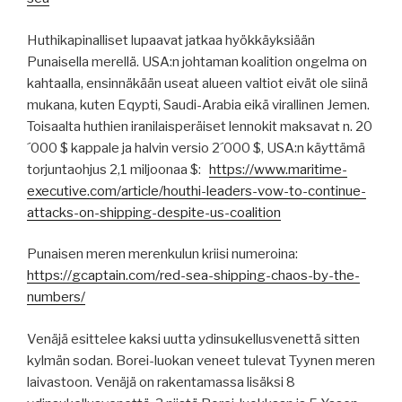
Huthikapinalliset lupaavat jatkaa hyökkäyksiään
Punaisella merellä. USA:n johtaman koalition ongelma on
kahtaalla, ensinnäkään useat alueen valtiot eivät ole siinä
mukana, kuten Eqypti, Saudi-Arabia eikä virallinen Jemen.
Toisaalta huthien iranilaisperäiset lennokit maksavat n. 20
´000 $ kappale ja halvin versio 2´000 $, USA:n käyttämä
torjuntaohjus 2,1 miljoonaa $:
https://www.maritime-
executive.com/article/houthi-leaders-vow-to-continue-
attacks-on-shipping-despite-us-coalition
Punaisen meren merenkulun kriisi numeroina:
https://gcaptain.com/red-sea-shipping-chaos-by-the-
numbers/
Venäjä esittelee kaksi uutta ydinsukellusvenettä sitten
kylmän sodan. Borei-luokan veneet tulevat Tyynen meren
laivastoon. Venäjä on rakentamassa lisäksi 8