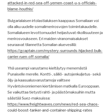
attacked-in-red-sea-off-yemen-coast-u-s-officials-
blame-houthis/
Bulgarialaisen irtolastialuksen kaappaus Somaliaan voi
olla alku uudelle somalimerirosvojen toimintakaudelle.
Somalialueen levottomuudet heijastuvat rikollisuuteen ja
merirosvoukseen. Eri maiden viranomaisalukset
seuraavat tilannetta Somalian aluevesillä:
https://gcaptain.com/mystery-surrounds-hijacked-bulk-
carrier-ruen-off-somalia/
Yhä useampi varustamo kieltäytyy menemästä
Punaiselle merelle. Kontti-, säiliö- autojenkuljetus- sekä
öljy-ja kaasualusvarustamoja valitsee
Hyväntoivonniemen kiertämisen matkalla Eurooppaan.
Se vaikuttaa tietysti rahti- ja päästömaksuihin mutta
säästää Suez-maksuissa:
https://www.freightwaves.com/news/red-sea-chaos-
could-boost-tanker-and-container-shipping-rates