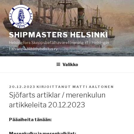
Siirry
sisältöön
SHIPMASTERS HELSINKI
Helsingfors Skeppsbefälhavareförening rf – Helsingin
Laivanpäällikköyhdistys ry
Valikko
JULKAISTU
20.12.2023
KIRJOITTANUT
MATTI AALTONEN
Sjöfarts artiklar / merenkulun
artikkeleita 20.12.2023
Pääaiheita tänään:
Merenkulku ja merenkulkijat: