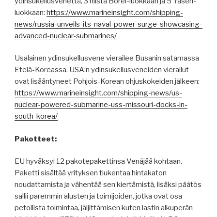
ydinsukellusvenettä, 3 niistä Borei-luokkaan ja 5 Yasen-
luokkaan:
https://www.marineinsight.com/shipping-
news/russia-unveils-its-naval-power-surge-showcasing-
advanced-nuclear-submarines/
Usalainen ydinsukellusvene vierailee Busanin satamassa
Etelä-Koreassa. USA:n ydinsukellusveneiden vierailut
ovat lisääntyneet Pohjois-Korean ohjuskokeiden jälkeen:
https://www.marineinsight.com/shipping-news/us-
nuclear-powered-submarine-uss-missouri-docks-in-
south-korea/
Pakotteet:
EU hyväksyi 12 pakotepakettinsa Venäjää kohtaan.
Paketti sisältää yrityksen tiukentaa hintakaton
noudattamista ja vähentää sen kiertämistä, lisäksi päätös
sallii paremmin alusten ja toimijoiden, jotka ovat osa
petollista toimintaa, jäljittämisen kuten lastin alkuperän