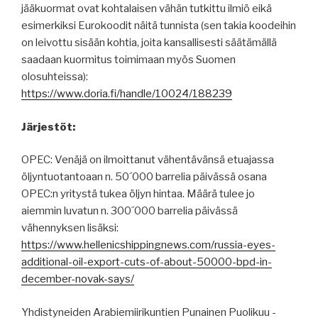
jääkuormat ovat kohtalaisen vähän tutkittu ilmiö eikä
esimerkiksi Eurokoodit näitä tunnista (sen takia koodeihin
on leivottu sisään kohtia, joita kansallisesti säätämällä
saadaan kuormitus toimimaan myös Suomen
olosuhteissa):
https://www.doria.fi/handle/10024/188239
Järjestöt:
OPEC: Venäjä on ilmoittanut vähentävänsä etuajassa
öljyntuotantoaan n. 50´000 barrelia päivässä osana
OPEC:n yritystä tukea öljyn hintaa. Määrä tulee jo
aiemmin luvatun n. 300´000 barrelia päivässä
vähennyksen lisäksi:
https://www.hellenicshippingnews.com/russia-eyes-
additional-oil-export-cuts-of-about-50000-bpd-in-
december-novak-says/
Yhdistyneiden Arabiemiirikuntien Punainen Puolikuu -