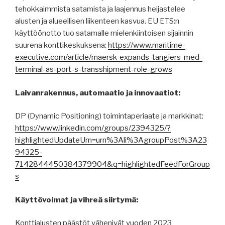
tehokkaimmista satamista ja laajennus heijastelee
alusten ja alueellisen liikenteen kasvua. EU ETS:n
käyttöönotto tuo satamalle mielenkiintoisen sijainnin
suurena konttikeskuksena:
https://www.maritime-
executive.com/article/maersk-expands-tangiers-med-
terminal-as-port-s-transshipment-role-grows
Laivanrakennus, automaatio ja innovaatiot:
DP (Dynamic Positioning) toimintaperiaate ja markkinat:
https://www.linkedin.com/groups/2394325/?
highlightedUpdateUrn=urn%3Ali%3AgroupPost%3A23
94325-
7142844450384379904&q=highlightedFeedForGroup
s
Käyttövoimat ja vihreä siirtymä:
Konttialusten päästöt vähenivät vuoden 2023