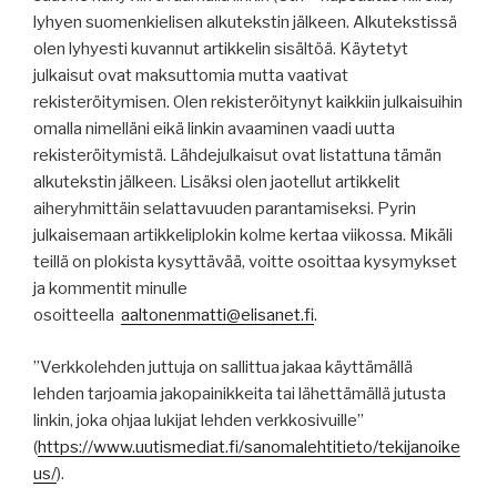
lyhyen suomenkielisen alkutekstin jälkeen. Alkutekstissä
olen lyhyesti kuvannut artikkelin sisältöä. Käytetyt
julkaisut ovat maksuttomia mutta vaativat
rekisteröitymisen. Olen rekisteröitynyt kaikkiin julkaisuihin
omalla nimelläni eikä linkin avaaminen vaadi uutta
rekisteröitymistä. Lähdejulkaisut ovat listattuna tämän
alkutekstin jälkeen. Lisäksi olen jaotellut artikkelit
aiheryhmittäin selattavuuden parantamiseksi. Pyrin
julkaisemaan artikkeliplokin kolme kertaa viikossa. Mikäli
teillä on plokista kysyttävää, voitte osoittaa kysymykset
ja kommentit minulle
osoitteella
aaltonenmatti@elisanet.fi
.
”Verkkolehden juttuja on sallittua jakaa käyttämällä
lehden tarjoamia jakopainikkeita tai lähettämällä jutusta
linkin, joka ohjaa lukijat lehden verkkosivuille”
(
https
://
www.uutismediat.fi
/sanomalehtitieto/
tekijanoike
us
/
).