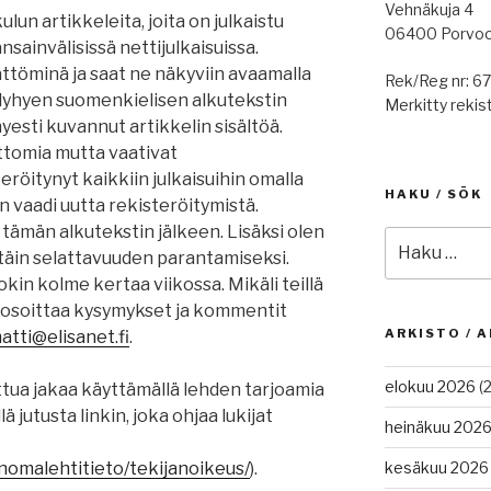
Vehnäkuja 4
lun artikkeleita, joita on julkaistu
06400 Porvo
sainvälisissä nettijulkaisuissa.
ättöminä ja saat ne näkyviin avaamalla
Rek/Reg nr: 6
ä) lyhyen suomenkielisen alkutekstin
Merkitty rekist
hyesti kuvannut artikkelin sisältöä.
ttomia mutta vaativat
eröitynyt kaikkiin julkaisuihin omalla
HAKU / SÖK
n vaadi uutta rekisteröitymistä.
 tämän alkutekstin jälkeen. Lisäksi olen
Etsi:
ttäin selattavuuden parantamiseksi.
okin kolme kertaa viikossa. Mikäli teillä
e osoittaa kysymykset ja kommentit
ARKISTO / A
tti@elisanet.fi
.
elokuu 2026
(2
ttua jakaa käyttämällä lehden tarjoamia
 jutusta linkin, joka ohjaa lukijat
heinäkuu 202
nomalehtitieto/
tekijanoikeus
/
).
kesäkuu 2026