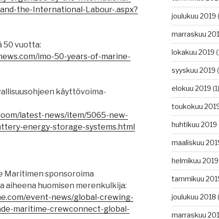
and-the-International-Labour-.aspx?
joulukuu 2019
(
marraskuu 20
 50 vuotta:
lokakuu 2019
(
gnews.com/imo-50-years-of-marine-
syyskuu 2019
(
elokuu 2019
(1
vallisuusohjeen käyttövoima-
toukokuu 201
sroom/latest-news/item/5065-new-
huhtikuu 2019
attery-energy-storage-systems.html
maaliskuu 201
helmikuu 2019
ade Maritimen sponsoroima
tammikuu 201
a aiheena huomisen merenkulkija:
me.com/event-news/global-crewing-
joulukuu 2018
(
ade-maritime-crewconnect-global-
marraskuu 20