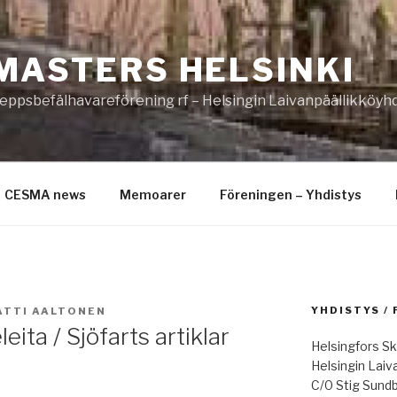
MASTERS HELSINKI
eppsbefälhavareförening rf – Helsingin Laivanpäällikköyhd
CESMA news
Memoarer
Föreningen – Yhdistys
YHDISTYS /
ATTI AALTONEN
ita / Sjöfarts artiklar
Helsingfors Sk
Helsingin Laiv
C/0 Stig Sund