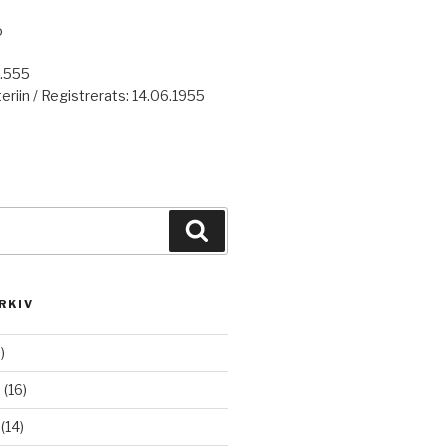
o
7.555
eriin / Registrerats: 14.06.1955
Haku
RKIV
)
6
(16)
(14)