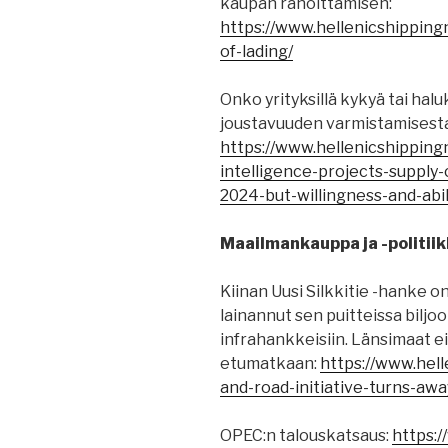
kaupan rahoittamisen:
https://www.hellenicshippingn
of-lading/
Onko yrityksillä kykyä tai ha
joustavuuden varmistamisesta
https://www.hellenicshippin
intelligence-projects-supply-
2024-but-willingness-and-abil
Maailmankauppa ja -politiik
Kiinan Uusi Silkkitie -hanke on
lainannut sen puitteissa biljoo
infrahankkeisiin. Länsimaat 
etumatkaan:
https://www.hel
and-road-initiative-turns-awa
OPEC:n talouskatsaus:
https: