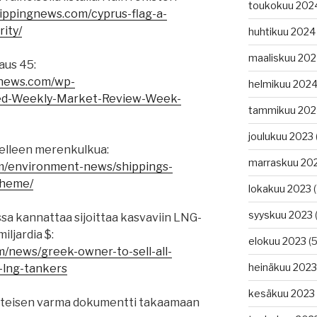
toukokuu 202
hippingnews.com/cyprus-flag-a-
ity/
huhtikuu 2024
maaliskuu 20
aus 45:
gnews.com/wp-
helmikuu 202
lied-Weekly-Market-Review-Week-
tammikuu 202
joulukuu 2023
delleen merenkulkua:
marraskuu 20
om/environment-news/shippings-
cheme/
lokakuu 2023
(
syyskuu 2023
(
sa kannattaa sijoittaa kasvaviin LNG-
miljardia $:
elokuu 2023
(5
/news/greek-owner-to-sell-all-
heinäkuu 2023
-lng-tankers
kesäkuu 2023
tteisen varma dokumentti takaamaan