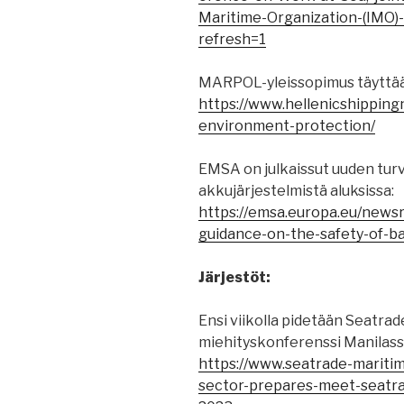
Maritime-Organization-(IMO)-
refresh=1
MARPOL-yleissopimus täyttää
https://www.hellenicshippin
environment-protection/
EMSA on julkaissut uuden tur
akkujärjestelmistä aluksissa:
https://emsa.europa.eu/new
guidance-on-the-safety-of-b
Järjestöt:
Ensi viikolla pidetään Seatr
miehityskonferenssi Manilass
https://www.seatrade-mariti
sector-prepares-meet-seatr