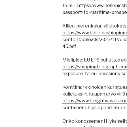
toimii:
https://www.hellenics
passport-to-maritime-prosper
Allied: merenkulun viikkokats
https://www.hellenicshippin
content/uploads/2023/11/Al
45.pdf
Mielipide: EU ETS puhuttaa e
https://shippingtelegraph.c
exposure-to-eu-emissions-s
Konttimarkkinoiden kuristues
kuljetuksiin, kaupan arvo yli 3 
https://www.freightwaves.com
container-ships-spend-3b-on
Onko konossementti yksiseli