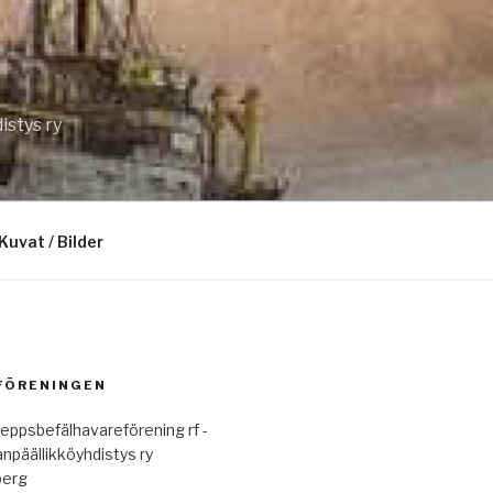
istys ry
Kuvat / Bilder
 FÖRENINGEN
eppsbefälhavareförening rf -
anpäällikköyhdistys ry
berg