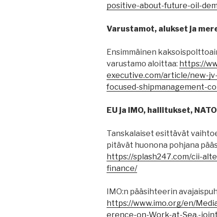
positive-about-future-oil-d
Varustamot, alukset ja mere
Ensimmäinen kaksoispolttoai
varustamo aloittaa:
https://w
executive.com/article/new-jv
focused-shipmanagement-c
EU ja IMO, hallitukset, NATO
Tanskalaiset esittävät vaihtoe
pitävät huonona pohjana pääst
https://splash247.com/cii-alt
finance/
IMO:n pääsihteerin avajaispuh
https://www.imo.org/en/Med
erence-on-Work-at-Sea,-joint