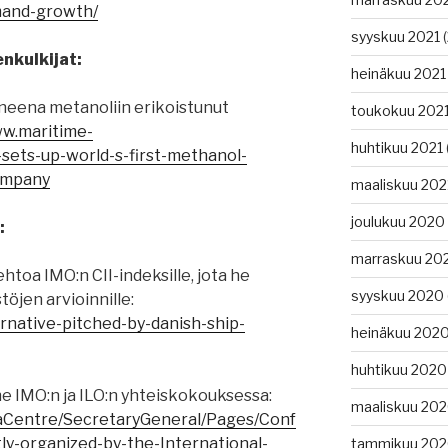
emand-growth/
syyskuu 2021
(
nkulkijat:
heinäkuu 2021
neena metanoliin erikoistunut
toukokuu 202
ww.maritime-
huhtikuu 2021
-sets-up-world-s-first-methanol-
ompany
maaliskuu 202
joulukuu 2020
:
marraskuu 20
htoa IMO:n CII-indeksille, jota he
syyskuu 2020
öjen arvioinnille:
ernative-pitched-by-danish-ship-
heinäkuu 202
huhtikuu 2020
e IMO:n ja ILO:n yhteiskokouksessa:
maaliskuu 20
iaCentre/SecretaryGeneral/Pages/Conf
ly-organized-by-the-International-
tammikuu 20