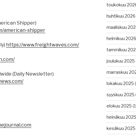
toukokuu 202
huhtikuu 2026
erican Shipper)
maaliskuu 20
m/american-shipper
helmikuu 202
ly)
https://www.freightwaves.com/
tammikuu 202
in.com/
joulukuu 2025
marraskuu 20
wide (Daily Newsletter)
gnews.com/
lokakuu 2025
(
syyskuu 2025
elokuu 2025
(1
heinäkuu 202
ejournal.com
kesäkuu 2025