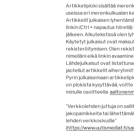
Artikkeliploki sisältää merenku
useissa eri merenkulkualan kan
Artikkelit julkaisen lyhentäm
linkin (Ctrl + napautus hiirell
jälkeen. Alkutekstissä olen ly
Käytetyt julkaisut ovat maksu
rekisteröitymisen. Olen rekist
nimelläni eikä linkin avaamine
Lähdejulkaisut ovat listattuna
jaotellut artikkelit aiheryhmi
Pyrin julkaisemaan artikkelipl
on plokista kysyttävää, voitt
minulle osoitteella
aaltonenma
”Verkkolehden juttuja on salli
jakopainikkeita tai lähettämällä
lehden verkkosivuille”
(
https
://
www.uutismediat.fi
/sa