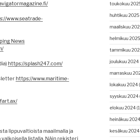
avigatormagazine.fi/
toukokuu 202
huhtikuu 2025
s://www.seatrade-
maaliskuu 20
helmikuu 202
pping News
m/
tammikuu 202
joulukuu 2024
dia)
https://splash247.com/
marraskuu 20
letter
https://www.maritime-
lokakuu 2024
(
syyskuu 2024
fart.ax/
elokuu 2024
(1
heinäkuu 202
sta lippuvaltioista maailmalla ja
kesäkuu 2024
lkoisella listalla. Näin rekisteri