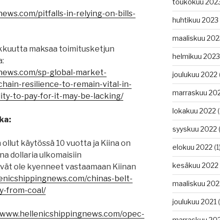
toukokuu 202
ews.com/pitfalls-in-relying-on-bills-
huhtikuu 2023
maaliskuu 202
lukkuutta maksaa toimitusketjun
helmikuu 2023
:
gnews.com/sp-global-market-
joulukuu 2022
chain-resilience-to-remain-vital-in-
marraskuu 20
ity-to-pay-for-it-may-be-lacking/
lokakuu 2022
(
ka:
syyskuu 2022
(
 ollut käytössä 10 vuotta ja Kiina on
elokuu 2022
(1
na dollaria ulkomaisiin
kesäkuu 2022
eivät ole kyenneet vastaamaan Kiinan
lenicshippingnews.com/chinas-belt-
maaliskuu 202
y-from-coal/
joulukuu 2021
(
//www.hellenicshippingnews.com/opec-
marraskuu 20