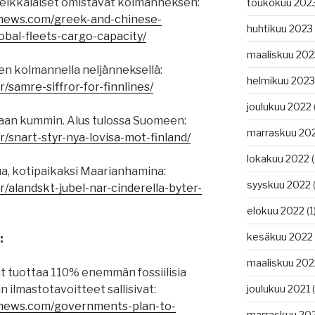
kreikkalaiset omistavat kolmanneksen:
toukokuu 202
gnews.com/greek-and-chinese-
huhtikuu 2023
bal-fleets-cargo-capacity/
maaliskuu 202
nen kolmannella neljänneksellä:
helmikuu 2023
/samre-siffror-for-finnlines/
joulukuu 2022
iaan kummin. Alus tulossa Suomeen:
marraskuu 20
r/snart-styr-nya-lovisa-mot-finland/
lokakuu 2022
(
pua, kotipaikaksi Maarianhamina:
syyskuu 2022
(
r/alandskt-jubel-nar-cinderella-byter-
elokuu 2022
(1
kesäkuu 2022
:
maaliskuu 202
at tuottaa 110% enemmän fossiilisia
 ilmastotavoitteet sallisivat:
joulukuu 2021
(
gnews.com/governments-plan-to-
marraskuu 20