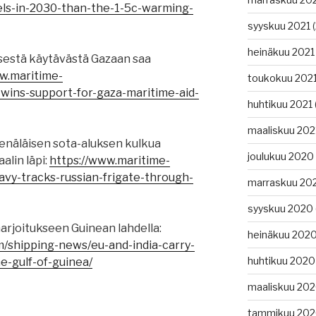
els-in-2030-than-the-1-5c-warming-
syyskuu 2021
(
heinäkuu 2021
sestä käytävästä Gazaan saa
w.maritime-
toukokuu 202
-wins-support-for-gaza-maritime-aid-
huhtikuu 2021
maaliskuu 202
venäläisen sota-aluksen kulkua
joulukuu 2020
lin läpi:
https://www.maritime-
avy-tracks-russian-frigate-through-
marraskuu 20
syyskuu 2020
harjoitukseen Guinean lahdella:
heinäkuu 202
m/shipping-news/eu-and-india-carry-
huhtikuu 2020
he-gulf-of-guinea/
maaliskuu 20
tammikuu 20