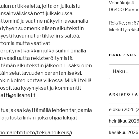
Vehnäkuja 4
lun artikkeleita, joita on julkaistu
06400 Porvo
sainvälisissä nettijulkaisuissa.
ättöminä ja saat ne näkyviin avaamalla
Rek/Reg nr: 6
lä) lyhyen suomenkielisen alkutekstin
Merkitty rekist
hyesti kuvannut artikkelin sisältöä.
ttomia mutta vaativat
eröitynyt kaikkiin julkaisuihin omalla
HAKU / SÖK
n vaadi uutta rekisteröitymistä.
 tämän alkutekstin jälkeen. Lisäksi olen
Etsi:
ttäin selattavuuden parantamiseksi.
okin kolme kertaa viikossa. Mikäli teillä
e osoittaa kysymykset ja kommentit
ARKISTO / A
tti@elisanet.fi
.
elokuu 2026
(2
ttua jakaa käyttämällä lehden tarjoamia
 jutusta linkin, joka ohjaa lukijat
heinäkuu 202
nomalehtitieto/
tekijanoikeus
/
).
kesäkuu 2026