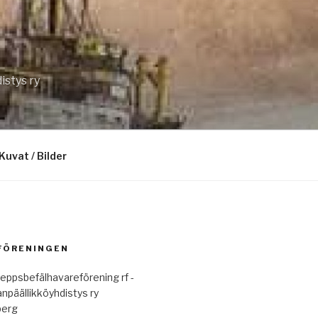
istys ry
Kuvat / Bilder
 FÖRENINGEN
eppsbefälhavareförening rf -
anpäällikköyhdistys ry
berg