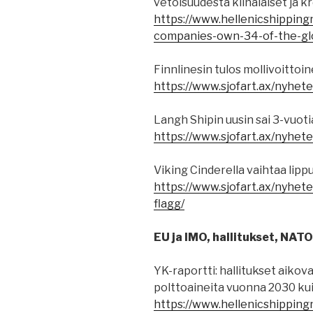
vetoisuudesta kiinalaiset ja 
https://www.hellenicshippin
companies-own-34-of-the-glo
Finnlinesin tulos mollivoittoi
https://www.sjofart.ax/nyheter
Langh Shipin uusin sai 3-vuot
https://www.sjofart.ax/nyhete
Viking Cinderella vaihtaa lip
https://www.sjofart.ax/nyhete
flagg/
EU ja IMO, hallitukset, NATO
YK-raportti: hallitukset aikov
polttoaineita vuonna 2030 kuin
https://www.hellenicshippin