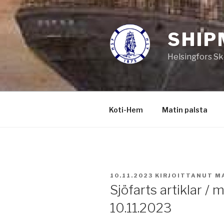
Siirry
sisältöön
SHIP
Helsingfors Sk
Koti-Hem
Matin palsta
JULKAISTU
10.11.2023
KIRJOITTANUT
M
Sjöfarts artiklar / 
10.11.2023