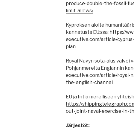
produce-double-the-fossil-fu
limit-allows/
Kyproksen aloite humanitääri
kannatusta EU:ssa:
https://ww
executive.com/article/cyprus
plan
Royal Navyn sota-alus valvoi 
Pohjanmerelta Englannin kanaa
executive.com/article/royal-n
the-english-channel
EU ja Intia merelliseen yhteis
https://shippingtelegraph.co
out-joint-naval-exercise-in-t
Järjestöt: