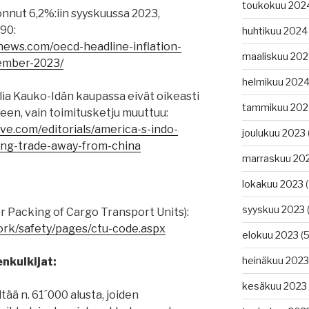
toukokuu 202
nnut 6,2%:iin syyskuussa 2023,
990:
huhtikuu 2024
news.com/oecd-headline-inflation-
maaliskuu 20
tember-2023/
helmikuu 202
lia Kauko-Idän kaupassa eivät oikeasti
tammikuu 202
een, vain toimitusketju muuttuu:
ve.com/editorials/america-s-indo-
joulukuu 2023
ting-trade-away-from-china
marraskuu 20
lokakuu 2023
(
syyskuu 2023
(
r Packing of Cargo Transport Units):
ork/safety/pages/ctu-code.aspx
elokuu 2023
(5
heinäkuu 2023
nkulkijat:
kesäkuu 2023
ää n. 61´000 alusta, joiden