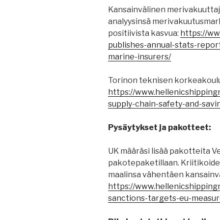
Kansainvälinen merivakuuttaji
analyysinsä merivakuutusmarkk
positiivista kasvua:
https://w
publishes-annual-stats-report
marine-insurers/
Torinon teknisen korkeakoulu
https://www.hellenicshippin
supply-chain-safety-and-savi
Pysäytykset ja pakotteet:
UK määräsi lisää pakotteita Ve
pakotepaketillaan. Kriitikoid
maalinsa vähentäen kansainv
https://www.hellenicshippin
sanctions-targets-eu-measur