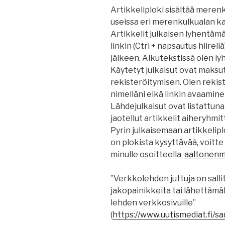
Artikkeliploki sisältää merenku
useissa eri merenkulkualan kan
Artikkelit julkaisen lyhentäm
linkin (Ctrl + napsautus hiirel
jälkeen. Alkutekstissä olen ly
Käytetyt julkaisut ovat maksu
rekisteröitymisen. Olen rekist
nimelläni eikä linkin avaamine
Lähdejulkaisut ovat listattuna
jaotellut artikkelit aiheryhmi
Pyrin julkaisemaan artikkelipl
on plokista kysyttävää, voitt
minulle osoitteella
aaltonenma
”Verkkolehden juttuja on salli
jakopainikkeita tai lähettämällä
lehden verkkosivuille”
(
https
://
www.uutismediat.fi
/sa