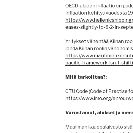
OECD-alueen inflaatio on pudo
inflaation kehitys vuodesta 1
https://www.hellenicshipping
eases-slightly-to-6-2-in-sep
Yritykset vähentää Kiinan roo
johda Kiinan roolin vähenemis
https://www.maritime-executi
pacific-framework-isn-t-shif
Mitä tarkoittaa?:
CTU Code (Code of Practise fo
https://www.imo.org/en/ourw
Varustamot, alukset ja mere
Maailman kauppalaivasto sisält