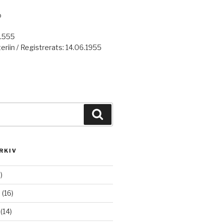
o
7.555
eriin / Registrerats: 14.06.1955
Haku
RKIV
)
6
(16)
(14)