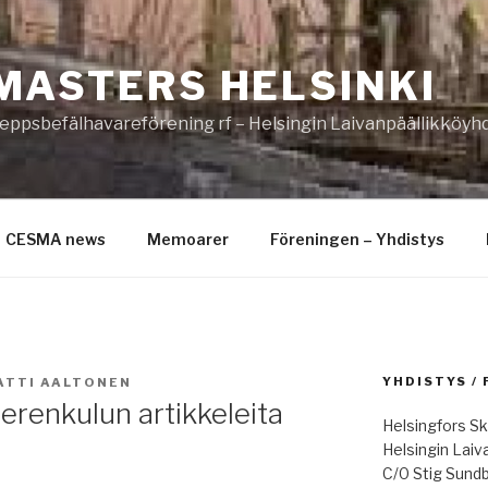
MASTERS HELSINKI
eppsbefälhavareförening rf – Helsingin Laivanpäällikköyhd
CESMA news
Memoarer
Föreningen – Yhdistys
YHDISTYS /
ATTI AALTONEN
merenkulun artikkeleita
Helsingfors Sk
Helsingin Laiv
C/0 Stig Sund