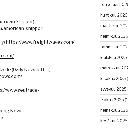
toukokuu 202
huhtikuu 2026
erican Shipper)
maaliskuu 20
m/american-shipper
helmikuu 202
ly)
https://www.freightwaves.com/
tammikuu 202
in.com/
joulukuu 2025
marraskuu 20
wide (Daily Newsletter)
gnews.com/
lokakuu 2025
(
syyskuu 2025
s://www.seatrade-
elokuu 2025
(1
heinäkuu 202
pping News
m/
kesäkuu 2025