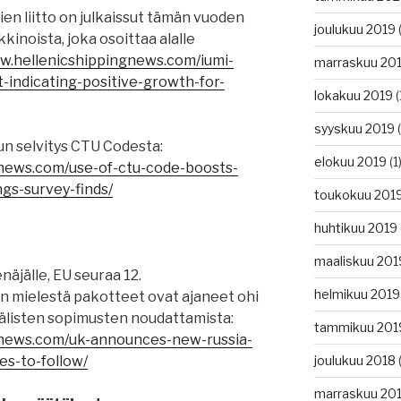
en liitto on julkaissut tämän vuoden
joulukuu 2019
(
inoista, joka osoittaa alalle
ww.hellenicshippingnews.com/iumi-
marraskuu 20
-indicating-positive-growth-for-
lokakuu 2019
(
syyskuu 2019
(
n selvitys CTU Codesta:
elokuu 2019
(1
gnews.com/use-of-ctu-code-boosts-
ngs-survey-finds/
toukokuu 201
huhtikuu 2019
maaliskuu 201
näjälle, EU seuraa 12.
helmikuu 2019
en mielestä pakotteet ovat ajaneet ohi
älisten sopimusten noudattamista:
tammikuu 201
gnews.com/uk-announces-new-russia-
es-to-follow/
joulukuu 2018
(
marraskuu 20