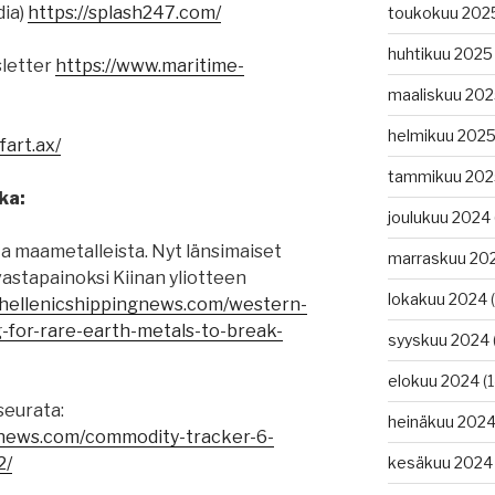
dia)
https://splash247.com/
toukokuu 202
huhtikuu 2025
letter
https://www.maritime-
maaliskuu 20
helmikuu 202
fart.ax/
tammikuu 202
ka:
joulukuu 2024
ta maametalleista. Nyt länsimaiset
marraskuu 20
vastapainoksi Kiinan yliotteen
lokakuu 2024
(
.hellenicshippingnews.com/western-
-for-rare-earth-metals-to-break-
syyskuu 2024
elokuu 2024
(1
seurata:
heinäkuu 202
gnews.com/commodity-tracker-6-
2/
kesäkuu 2024