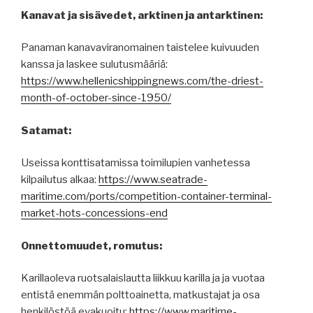
Kanavat ja sisävedet, arktinen ja antarktinen:
Panaman kanavaviranomainen taistelee kuivuuden
kanssa ja laskee sulutusmääriä:
https://www.hellenicshippingnews.com/the-driest-
month-of-october-since-1950/
Satamat:
Useissa konttisatamissa toimilupien vanhetessa
kilpailutus alkaa:
https://www.seatrade-
maritime.com/ports/competition-container-terminal-
market-hots-concessions-end
Onnettomuudet, romutus:
Karillaoleva ruotsalaislautta liikkuu karilla ja ja vuotaa
entistä enemmän polttoainetta, matkustajat ja osa
henkilöstöä evakuoitu:
https://www.maritime-