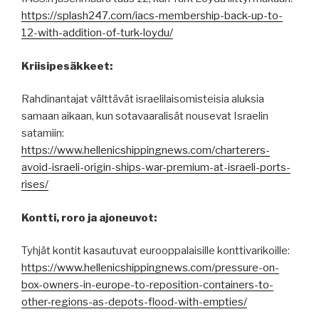
https://splash247.com/iacs-membership-back-up-to-
12-with-addition-of-turk-loydu/
Kriisipesäkkeet:
Rahdinantajat välttävät israelilaisomisteisia aluksia
samaan aikaan, kun sotavaaralisät nousevat Israelin
satamiin:
https://www.hellenicshippingnews.com/charterers-
avoid-israeli-origin-ships-war-premium-at-israeli-ports-
rises/
Kontti, roro ja ajoneuvot:
Tyhjät kontit kasautuvat eurooppalaisille konttivarikoille:
https://www.hellenicshippingnews.com/pressure-on-
box-owners-in-europe-to-reposition-containers-to-
other-regions-as-depots-flood-with-empties/