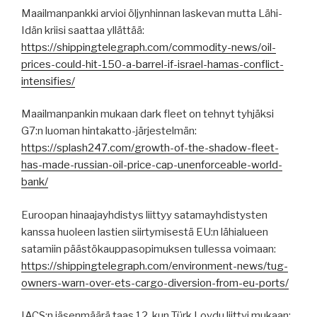
Maailmanpankki arvioi öljynhinnan laskevan mutta Lähi-
Idän kriisi saattaa yllättää:
https://shippingtelegraph.com/commodity-news/oil-
prices-could-hit-150-a-barrel-if-israel-hamas-conflict-
intensifies/
Maailmanpankin mukaan dark fleet on tehnyt tyhjäksi
G7:n luoman hintakatto-järjestelmän:
https://splash247.com/growth-of-the-shadow-fleet-
has-made-russian-oil-price-cap-unenforceable-world-
bank/
Euroopan hinaajayhdistys liittyy satamayhdistysten
kanssa huoleen lastien siirtymisestä EU:n lähialueen
satamiin päästökauppasopimuksen tullessa voimaan:
https://shippingtelegraph.com/environment-news/tug-
owners-warn-over-ets-cargo-diversion-from-eu-ports/
IACS:n jäsenmäärä taas 12, kun Türk Loydu liittyi mukaan: