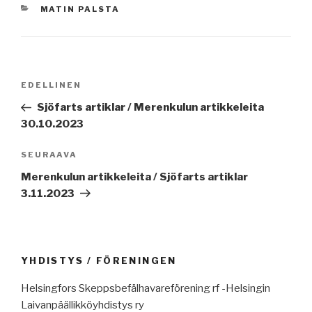
KATEGORIAT
MATIN PALSTA
Artikkelien
Edellinen
EDELLINEN
selaus
artikkeli
Sjöfarts artiklar / Merenkulun artikkeleita
30.10.2023
Seuraava
SEURAAVA
artikkeli
Merenkulun artikkeleita / Sjöfarts artiklar
3.11.2023
YHDISTYS / FÖRENINGEN
Helsingfors Skeppsbefälhavareförening rf -Helsingin
Laivanpäällikköyhdistys ry