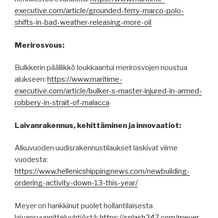
executive.com/article/grounded-ferry-marco-polo-
shifts-in-bad-weather-releasing-more-oil
Merirosvous:
Bulkkerin päällikkö loukkaantui merirosvojen noustua
alukseen:
https://www.maritime-
executive.com/article/bulker-s-master-injured-in-armed-
robbery-in-strait-of-malacca
Laivanrakennus, kehittäminen ja innovaatiot:
Alkuvuoden uudisrakennustilaukset laskivat viime
vuodesta:
https://www.hellenicshippingnews.com/newbuilding-
ordering-activity-down-13-this-year/
Meyer on hankkinut puolet hollantilaisesta
laivansuunnitteluyhtiöstä:
https://splash247.com/meyer-