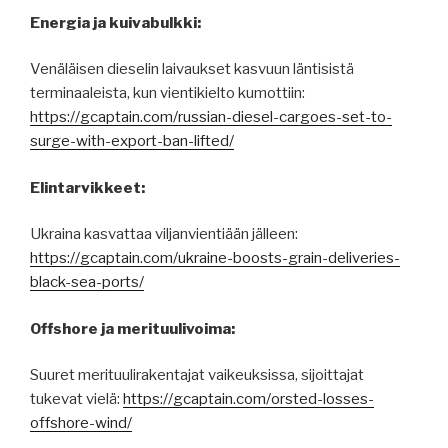
Energia ja kuivabulkki:
Venäläisen dieselin laivaukset kasvuun läntisistä
terminaaleista, kun vientikielto kumottiin:
https://gcaptain.com/russian-diesel-cargoes-set-to-
surge-with-export-ban-lifted/
Elintarvikkeet:
Ukraina kasvattaa viljanvientiään jälleen:
https://gcaptain.com/ukraine-boosts-grain-deliveries-
black-sea-ports/
Offshore ja merituulivoima:
Suuret merituulirakentajat vaikeuksissa, sijoittajat
tukevat vielä:
https://gcaptain.com/orsted-losses-
offshore-wind/