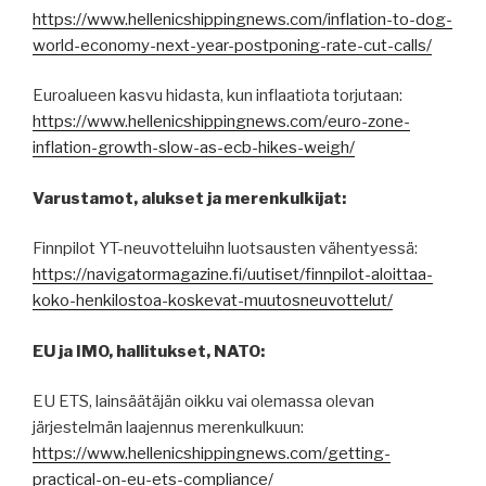
https://www.hellenicshippingnews.com/inflation-to-dog-
world-economy-next-year-postponing-rate-cut-calls/
Euroalueen kasvu hidasta, kun inflaatiota torjutaan:
https://www.hellenicshippingnews.com/euro-zone-
inflation-growth-slow-as-ecb-hikes-weigh/
Varustamot, alukset ja merenkulkijat:
Finnpilot YT-neuvotteluihn luotsausten vähentyessä:
https://navigatormagazine.fi/uutiset/finnpilot-aloittaa-
koko-henkilostoa-koskevat-muutosneuvottelut/
EU ja IMO, hallitukset, NATO:
EU ETS, lainsäätäjän oikku vai olemassa olevan
järjestelmän laajennus merenkulkuun:
https://www.hellenicshippingnews.com/getting-
practical-on-eu-ets-compliance/