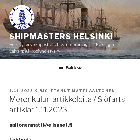
Siirry
sisältöön
SHIPMASTERS HELSINKI
Helsingfors Skeppsbefälhavareförening rf – Helsingin
Laivanpäällikköyhdistys ry
Valikko
JULKAISTU
1.11.2023
KIRJOITTANUT
MATTI AALTONEN
Merenkulun artikkeleita / Sjöfarts
artiklar 1.11.2023
aaltonenmatti@elisanet.fi
Lähteet: