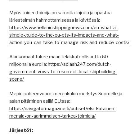
Myös toinen toimija on samoilla linjoilla ja opastaa
järjestelmän hahmottamisessa ja käytössä:
https://www.hellenicshippingnews.com/eu-what-a-
simple-guide-to-the-eu-ets-its-impacts-and-what-
action-you-can-take-to-manage-risk-and-reduce-costs/
Alankomaat tukee maan telakkateollisuutta 60
miljoonalla eurolla:
https://splash247.com/dutch-
government-vows-to-resurrect-local-shipbuilding-
scene/
Mepin puheenvuoro: merenkulun merkitys Suomelle ja
asian pitäminen esillä EU:ssa:
https://navigatormagazine.fi/uutiset/elsi-katainen-
meriala-on-aarimmaisen-tarkea-toimiala/
Järjestöt: