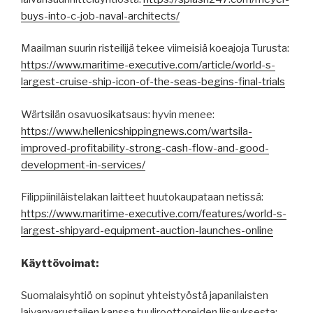
buys-into-c-job-naval-architects/
Maailman suurin risteilijä tekee viimeisiä koeajoja Turusta:
https://www.maritime-executive.com/article/world-s-
largest-cruise-ship-icon-of-the-seas-begins-final-trials
Wärtsilän osavuosikatsaus: hyvin menee:
https://www.hellenicshippingnews.com/wartsila-
improved-profitability-strong-cash-flow-and-good-
development-in-services/
Filippiiniläistelakan laitteet huutokaupataan netissä:
https://www.maritime-executive.com/features/world-s-
largest-shipyard-equipment-auction-launches-online
Käyttövoimat:
Suomalaisyhtiö on sopinut yhteistyöstä japanilaisten
laivanvarustajien kanssa tuuliroottoreiden liisauksesta: