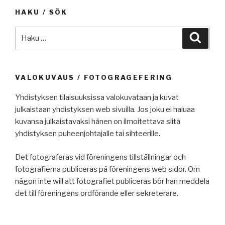
HAKU / SÖK
Etsi:
Haku
VALOKUVAUS / FOTOGRAGEFERING
Yhdistyksen tilaisuuksissa valokuvataan ja kuvat
julkaistaan yhdistyksen web sivuilla. Jos joku ei haluaa
kuvansa julkaistavaksi hänen on ilmoitettava siitä
yhdistyksen puheenjohtajalle tai sihteerille.
Det fotograferas vid föreningens tillställningar och
fotografierna publiceras på föreningens web sidor. Om
någon inte will att fotografiet publiceras bör han meddela
det till föreningens ordförande eller sekreterare.