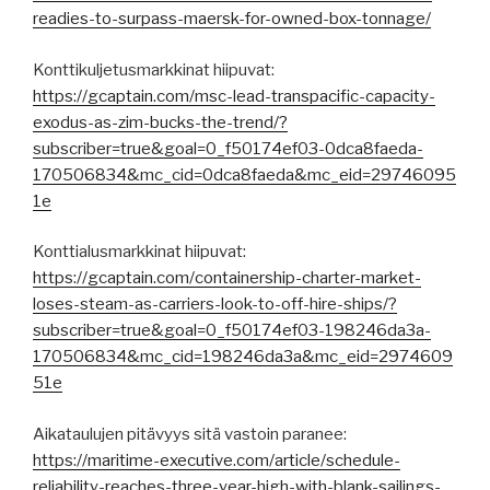
readies-to-surpass-maersk-for-owned-box-tonnage/
Konttikuljetusmarkkinat hiipuvat:
https://gcaptain.com/msc-lead-transpacific-capacity-
exodus-as-zim-bucks-the-trend/?
subscriber=true&goal=0_f50174ef03-0dca8faeda-
170506834&mc_cid=0dca8faeda&mc_eid=29746095
1e
Konttialusmarkkinat hiipuvat:
https://gcaptain.com/containership-charter-market-
loses-steam-as-carriers-look-to-off-hire-ships/?
subscriber=true&goal=0_f50174ef03-198246da3a-
170506834&mc_cid=198246da3a&mc_eid=2974609
51e
Aikataulujen pitävyys sitä vastoin paranee:
https://maritime-executive.com/article/schedule-
reliability-reaches-three-year-high-with-blank-sailings-