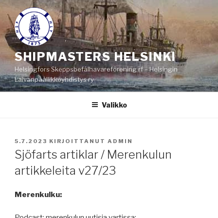
Siirry
sisältöön
SHIPMASTERS HELSINKI
Helsingfors Skeppsbefälhavareförening rf – Helsingin
Laivanpäällikköyhdistys ry
Valikko
JULKAISTU
5.7.2023
KIRJOITTANUT
ADMIN
Sjöfarts artiklar / Merenkulun
artikkeleita v27/23
Merenkulku:
Podcast: merenkulun uutisia vartissa: