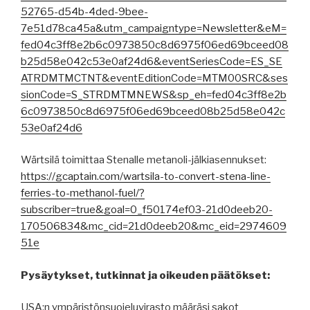
52765-d54b-4ded-9bee-
7e51d78ca45a&utm_campaigntype=Newsletter&eM=
fed04c3ff8e2b6c0973850c8d6975f06ed69bceed08
b25d58e042c53e0af24d6&eventSeriesCode=ES_SE
ATRDMTMCTNT&eventEditionCode=MTM00SRC&ses
sionCode=S_STRDMTMNEWS&sp_eh=fed04c3ff8e2b
6c0973850c8d6975f06ed69bceed08b25d58e042c
53e0af24d6
Wärtsilä toimittaa Stenalle metanoli-jälkiasennukset:
https://gcaptain.com/wartsila-to-convert-stena-line-
ferries-to-methanol-fuel/?
subscriber=true&goal=0_f50174ef03-21d0deeb20-
170506834&mc_cid=21d0deeb20&mc_eid=2974609
51e
Pysäytykset, tutkinnat ja oikeuden päätökset:
USA:n ympäristönsuojeluvirasto määräsi sakot