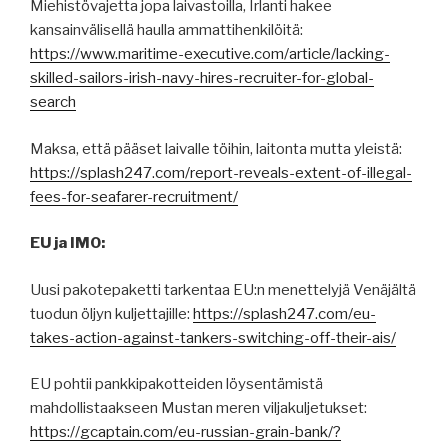
Miehistövajetta jopa laivastoilla, Irlanti hakee
kansainvälisellä haulla ammattihenkilöitä:
https://www.maritime-executive.com/article/lacking-
skilled-sailors-irish-navy-hires-recruiter-for-global-
search
Maksa, että pääset laivalle töihin, laitonta mutta yleistä:
https://splash247.com/report-reveals-extent-of-illegal-
fees-for-seafarer-recruitment/
EU ja IMO:
Uusi pakotepaketti tarkentaa EU:n menettelyjä Venäjältä
tuodun öljyn kuljettajille:
https://splash247.com/eu-
takes-action-against-tankers-switching-off-their-ais/
EU pohtii pankkipakotteiden löysentämistä
mahdollistaakseen Mustan meren viljakuljetukset:
https://gcaptain.com/eu-russian-grain-bank/?