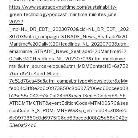
https://www.seatrade-maritime.com/sustainability-
green-technology/podcast-maritime-minutes-june-
2023?
_mc=NL_DR_EDT__20230703&cid=NL_DR_EDT__202
30703&utm_campaign=STRADE_News_Seatrade%20
Maritime%20Daily%20Headlines_NL_20230703&utm_
emailname=STRADE_News_Seatrade%20Maritime%2
0Daily%20Headlines_NL_20230703&utm_medium=e
mail&utm_source=eloqua&utm_MDMContactID=6a752
765-d54b-4ded-9bee-
7e51d78ca45a&utm_campaigntype=Newsletter&eM=
fed04c3ff8e2b6c0973850c8d6975f06ed69bceed08
b25d58e042c53e0af24d6&eventSeriesCode=ES_SE
ATRDMTMCTNT&eventEditionCode=MTM00SRC&ses
sionCode=S_STRDMTMNEWS&sp_eh=fed04c3ff8e2b
6c0973850c8d6975f06ed69bceed08b25d58e042c
53e0af24d6