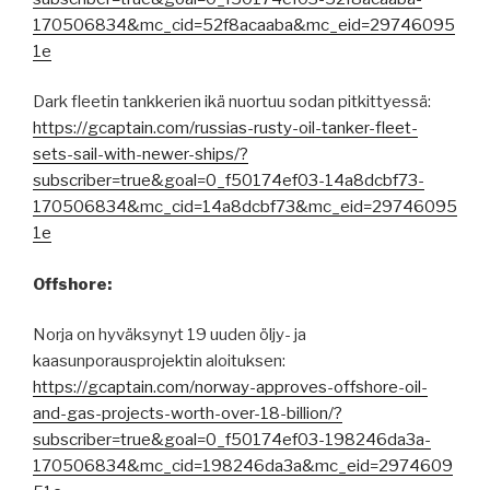
170506834&mc_cid=52f8acaaba&mc_eid=29746095
1e
Dark fleetin tankkerien ikä nuortuu sodan pitkittyessä:
https://gcaptain.com/russias-rusty-oil-tanker-fleet-
sets-sail-with-newer-ships/?
subscriber=true&goal=0_f50174ef03-14a8dcbf73-
170506834&mc_cid=14a8dcbf73&mc_eid=29746095
1e
Offshore:
Norja on hyväksynyt 19 uuden öljy- ja
kaasunporausprojektin aloituksen:
https://gcaptain.com/norway-approves-offshore-oil-
and-gas-projects-worth-over-18-billion/?
subscriber=true&goal=0_f50174ef03-198246da3a-
170506834&mc_cid=198246da3a&mc_eid=2974609