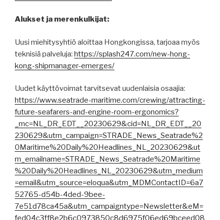
Alukset ja merenkulkijat:
Uusi miehitysyhtiö aloittaa Hongkongissa, tarjoaa myös
teknisiä palveluja:
https://splash247.com/new-hong-
kong-shipmanager-emerges/
Uudet käyttövoimat tarvitsevat uudenlaisia osaajia:
https://www.seatrade-maritime.com/crewing/attracting-
future-seafarers-and-engine-room-ergonomics?
_mc=NL_DR_EDT__20230629&cid=NL_DR_EDT__20
230629&utm_campaign=STRADE_News_Seatrade%2
0Maritime%20Daily%20Headlines_NL_20230629&ut
m_emailname=STRADE_News_Seatrade%20Maritime
%20Daily%20Headlines_NL_20230629&utm_medium
=email&utm_source=eloqua&utm_MDMContactID=6a7
52765-d54b-4ded-9bee-
7e51d78ca45a&utm_campaigntype=Newsletter&eM=
fed04c3ff8e2b6c0973850c8d6975f06ed69bceed08