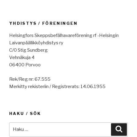
YHDISTYS / FÖRENINGEN
Helsingfors Skeppsbefälhavareförening rf -Helsingin
Laivanpäällikköyhdistys ry
C/0 Stig Sundberg
Vehnäkuja 4
06400 Porvoo
Rek/Reg nr: 67.555
Merkitty rekisteriin / Registrerats: 14.06.1955
HAKU / SÖK
Etsi:
Haku