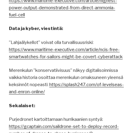
https://www.maritime-executive.com/article/highest-
power-output-demonstrated-from-direct-ammonia-
fuel-cell
Data ja kyber, viestintä:
”Lahjaälykellot” voivat olla turvallisuusriski:
https://www.maritime-executive.com/article/ncis-free-
smartwatches-for-sailors-might-be-covert-cyberattack
Merenkulun ”konservatiivisuus” näkyy digitalisoinnissa
vaikka historia osoittaa merenkulun omaksuneen yleensä
keksinnöt nopeasti:
https://splash247.com/of-levelseas-
and-enron-online/
Sekalaiset:
Purjedronet kartoittamaan hurrikaanien syntyä:
https://gcaptain.com/saildrone-set-to-deploy-record-