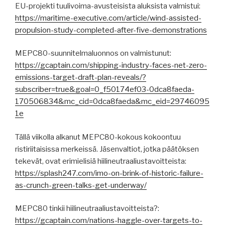
EU-projekti tuulivoima-avusteisista aluksista valmistui:
https://maritime-executive.com/article/wind-assisted-
propulsion-study-completed-after-five-demonstrations
MEPC80-suunnitelmaluonnos on valmistunut:
https://gcaptain.com/shipping-industry-faces-net-zero-
emissions-target-draft-plan-reveals/?
subscriber=true&goal=0_f50174ef03-0dca8faeda-
170506834&mc_cid=0dca8faeda&mc_eid=29746095
1e
Tällä viikolla alkanut MEPC80-kokous kokoontuu
ristiriitaisissa merkeissä. Jäsenvaltiot, jotka päätöksen
tekevät, ovat erimielisiä hiilineutraaliustavoitteista:
https://splash247.com/imo-on-brink-of-historic-failure-
as-crunch-green-talks-get-underway/
MEPC80 tinkii hiilineutraaliustavoitteista?:
https://gcaptain.com/nations-haggle-over-targets-to-