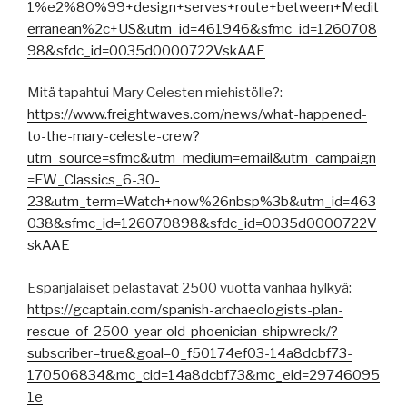
1%e2%80%99+design+serves+route+between+Medit
erranean%2c+US&utm_id=461946&sfmc_id=1260708
98&sfdc_id=0035d0000722VskAAE
Mitä tapahtui Mary Celesten miehistölle?:
https://www.freightwaves.com/news/what-happened-
to-the-mary-celeste-crew?
utm_source=sfmc&utm_medium=email&utm_campaign
=FW_Classics_6-30-
23&utm_term=Watch+now%26nbsp%3b&utm_id=463
038&sfmc_id=126070898&sfdc_id=0035d0000722V
skAAE
Espanjalaiset pelastavat 2500 vuotta vanhaa hylkyä:
https://gcaptain.com/spanish-archaeologists-plan-
rescue-of-2500-year-old-phoenician-shipwreck/?
subscriber=true&goal=0_f50174ef03-14a8dcbf73-
170506834&mc_cid=14a8dcbf73&mc_eid=29746095
1e