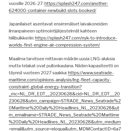
vuosille 2026-27:
https://splash247.com/another-
624000-container-newbuild-slots-booked/
Japanilaiset asentavat ensimmäiset laivakoneiden
ilmanpaineen optimointijärjestelmät kahteen
hiilibulkkeriin:
https://splash247.com/nyk-to-introduce-
worlds-first-engine-air-compression-system/
Maailma tarvitsee mittavan määrän uusia LNG-aluksia
mutta telakat ovat pullonkaulana. Niiden kapasiteetti on
täynnä vuoteen 2027 saakka:
https://www.seatrade-
maritime.com/opinions-analysis/lng-fleet-capacity-
constraint-global-energy-transition?
_mc=NL_DR_EDT__20230628&cid=NL_DR_EDT__20
230628&utm_campaign=STRADE_News_Seatrade%2
0Maritime%20Daily%20Headlines_NL_20230628&ut
m_emailname=STRADE_News_Seatrade%20Maritime
%20Daily%20Headlines_NL_20230628&utm_medium
=email&utm_source=eloqua&utm_MDMContactID=6a7