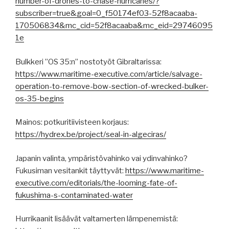
number-of-drones-to-chase-hurricanes/?
subscriber=true&goal=0_f50174ef03-52f8acaaba-
170506834&mc_cid=52f8acaaba&mc_eid=29746095
1e
Bulkkeri ”OS 35:n” nostotyöt Gibraltarissa:
https://www.maritime-executive.com/article/salvage-
operation-to-remove-bow-section-of-wrecked-bulker-
os-35-begins
Mainos: potkuritiivisteen korjaus:
https://hydrex.be/project/seal-in-algeciras/
Japanin valinta, ympäristövahinko vai ydinvahinko?
Fukusiman vesitankit täyttyvät:
https://www.maritime-
executive.com/editorials/the-looming-fate-of-
fukushima-s-contaminated-water
Hurrikaanit lisäävät valtamerten lämpenemistä: