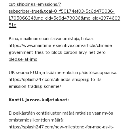
cut-shippings-emissions/?
subscriber=true&goal=0_f50174ef03-5c6d479036-
170506834&mc_cid=5c6d479036&mc_eid=2974609
51e
Kiina, maailman suurin laivanomistaja, tinkaa:
https://www.maritime-executive.com/article/chinese-
government-tries-to-block-carbon-levy-net-zero-
pledge-at-imo
UK seuraa EU:ta ja lisää merenkulun päästökauppaansa:
https://splash247.com/uk-adds-shipping-to-its-
emission-trading-scheme/
Kontti- ja roro-kuljetukset:
Ei pelkästään konttialusten määrä ratkaise vaan myös
omistamiesi konttien määrä:
https://splash247.com/new-milestone-for-msc-as-it-