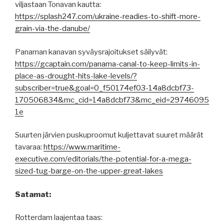
viljastaan Tonavan kautta:
https://splash247.com/ukraine-readies-to-shift-more-
grain-via-the-danube/
Panaman kanavan syväysrajoitukset säilyvät:
https://gcaptain.com/panama-canal-to-keep-limits-in-
place-as-drought-hits-lake-levels/?
subscriber=true&goal=0_f50174ef03-14a8dcbf73-
170506834&mc_cid=14a8dcbf73&mc_eid=29746095
1e
Suurten järvien puskuproomut kuljettavat suuret määrät
tavaraa:
https://www.maritime-
executive.com/editorials/the-potential-for-a-mega-
sized-tug-barge-on-the-upper-great-lakes
Satamat:
Rotterdam laajentaa taas: