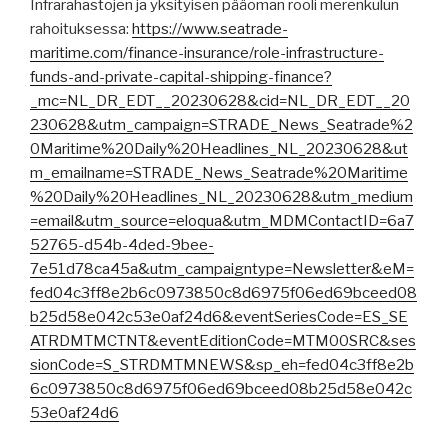
Infrarahastojen ja yksityisen pääoman rooli merenkulun
rahoituksessa:
https://www.seatrade-
maritime.com/finance-insurance/role-infrastructure-
funds-and-private-capital-shipping-finance?
_mc=NL_DR_EDT__20230628&cid=NL_DR_EDT__20
230628&utm_campaign=STRADE_News_Seatrade%2
0Maritime%20Daily%20Headlines_NL_20230628&ut
m_emailname=STRADE_News_Seatrade%20Maritime
%20Daily%20Headlines_NL_20230628&utm_medium
=email&utm_source=eloqua&utm_MDMContactID=6a7
52765-d54b-4ded-9bee-
7e51d78ca45a&utm_campaigntype=Newsletter&eM=
fed04c3ff8e2b6c0973850c8d6975f06ed69bceed08
b25d58e042c53e0af24d6&eventSeriesCode=ES_SE
ATRDMTMCTNT&eventEditionCode=MTM00SRC&ses
sionCode=S_STRDMTMNEWS&sp_eh=fed04c3ff8e2b
6c0973850c8d6975f06ed69bceed08b25d58e042c
53e0af24d6