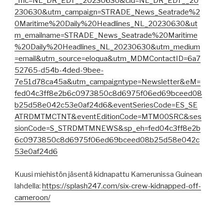
_mc=NL_DR_EDT__20230630&cid=NL_DR_EDT__20
230630&utm_campaign=STRADE_News_Seatrade%2
0Maritime%20Daily%20Headlines_NL_20230630&ut
m_emailname=STRADE_News_Seatrade%20Maritime
%20Daily%20Headlines_NL_20230630&utm_medium
=email&utm_source=eloqua&utm_MDMContactID=6a7
52765-d54b-4ded-9bee-
7e51d78ca45a&utm_campaigntype=Newsletter&eM=
fed04c3ff8e2b6c0973850c8d6975f06ed69bceed08
b25d58e042c53e0af24d6&eventSeriesCode=ES_SE
ATRDMTMCTNT&eventEditionCode=MTM00SRC&ses
sionCode=S_STRDMTMNEWS&sp_eh=fed04c3ff8e2b
6c0973850c8d6975f06ed69bceed08b25d58e042c
53e0af24d6
Kuusi miehistön jäsentä kidnapattu Kamerunissa Guinean
lahdella:
https://splash247.com/six-crew-kidnapped-off-
cameroon/