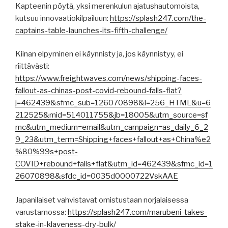
Kapteenin pöytä, yksi merenkulun ajatushautomoista,
kutsuu innovaatiokilpailuun:
https://splash247.com/the-
captains-table-launches-its-fifth-challenge/
Kiinan elpyminen ei käynnisty ja, jos käynnistyy, ei
riittävästi:
https://www.freightwaves.com/news/shipping-faces-
fallout-as-chinas-post-covid-rebound-falls-flat?
j=462439&sfmc_sub=126070898&l=256_HTML&u=6
212525&mid=514011755&jb=18005&utm_source=sf
mc&utm_medium=email&utm_campaign=as_daily_6_2
9_23&utm_term=Shipping+faces+fallout+as+China%e2
%80%99s+post-
COVID+rebound+falls+flat&utm_id=462439&sfmc_id=1
26070898&sfdc_id=0035d0000722VskAAE
Japanilaiset vahvistavat omistustaan norjalaisessa
varustamossa:
https://splash247.com/marubeni-takes-
stake-in-klaveness-dry-bulk/