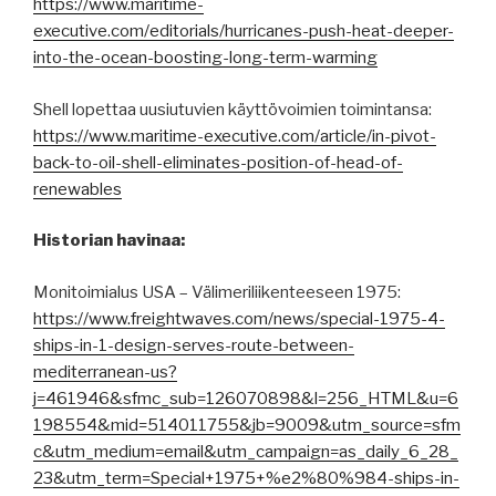
https://www.maritime-
executive.com/editorials/hurricanes-push-heat-deeper-
into-the-ocean-boosting-long-term-warming
Shell lopettaa uusiutuvien käyttövoimien toimintansa:
https://www.maritime-executive.com/article/in-pivot-
back-to-oil-shell-eliminates-position-of-head-of-
renewables
Historian havinaa:
Monitoimialus USA – Välimeriliikenteeseen 1975:
https://www.freightwaves.com/news/special-1975-4-
ships-in-1-design-serves-route-between-
mediterranean-us?
j=461946&sfmc_sub=126070898&l=256_HTML&u=6
198554&mid=514011755&jb=9009&utm_source=sfm
c&utm_medium=email&utm_campaign=as_daily_6_28_
23&utm_term=Special+1975+%e2%80%984-ships-in-