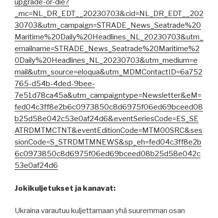
upgrade-or-die?
_mc=NL_DR_EDT__20230703&cid=NL_DR_EDT__202
30703&utm_campaign=STRADE_News_Seatrade%20
Maritime%20Daily%20Headlines_NL_20230703&utm_
emailname=STRADE_News_Seatrade%20Maritime%2
0Daily%20Headlines_NL_20230703&utm_medium=e
mail&utm_source=eloqua&utm_MDMContactID=6a752
765-d54b-4ded-9bee-
7e51d78ca45a&utm_campaigntype=Newsletter&eM=
fed04c3ff8e2b6c0973850c8d6975f06ed69bceed08
b25d58e042c53e0af24d6&eventSeriesCode=ES_SE
ATRDMTMCTNT&eventEditionCode=MTM00SRC&ses
sionCode=S_STRDMTMNEWS&sp_eh=fed04c3ff8e2b
6c0973850c8d6975f06ed69bceed08b25d58e042c
53e0af24d6
Jokikuljetukset ja kanavat:
Ukraina varautuu kuljettamaan yhä suuremman osan