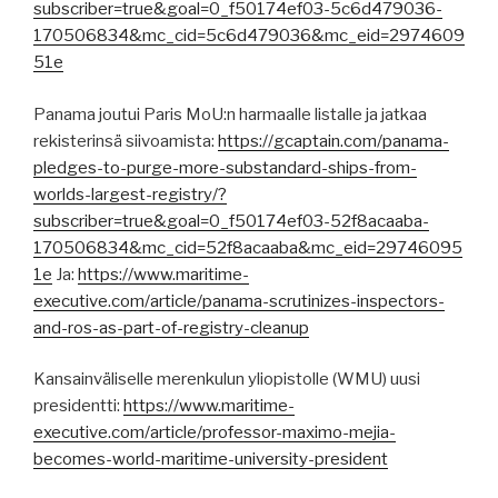
subscriber=true&goal=0_f50174ef03-5c6d479036-
170506834&mc_cid=5c6d479036&mc_eid=2974609
51e
Panama joutui Paris MoU:n harmaalle listalle ja jatkaa
rekisterinsä siivoamista:
https://gcaptain.com/panama-
pledges-to-purge-more-substandard-ships-from-
worlds-largest-registry/?
subscriber=true&goal=0_f50174ef03-52f8acaaba-
170506834&mc_cid=52f8acaaba&mc_eid=29746095
1e
Ja:
https://www.maritime-
executive.com/article/panama-scrutinizes-inspectors-
and-ros-as-part-of-registry-cleanup
Kansainväliselle merenkulun yliopistolle (WMU) uusi
presidentti:
https://www.maritime-
executive.com/article/professor-maximo-mejia-
becomes-world-maritime-university-president