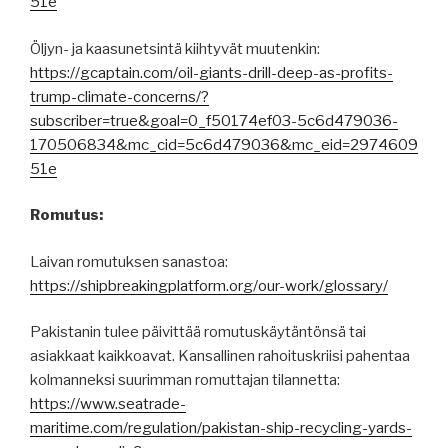
51e
Öljyn- ja kaasunetsintä kiihtyvät muutenkin:
https://gcaptain.com/oil-giants-drill-deep-as-profits-
trump-climate-concerns/?
subscriber=true&goal=0_f50174ef03-5c6d479036-
170506834&mc_cid=5c6d479036&mc_eid=2974609
51e
Romutus:
Laivan romutuksen sanastoa:
https://shipbreakingplatform.org/our-work/glossary/
Pakistanin tulee päivittää romutuskäytäntönsä tai
asiakkaat kaikkoavat. Kansallinen rahoituskriisi pahentaa
kolmanneksi suurimman romuttajan tilannetta:
https://www.seatrade-
maritime.com/regulation/pakistan-ship-recycling-yards-