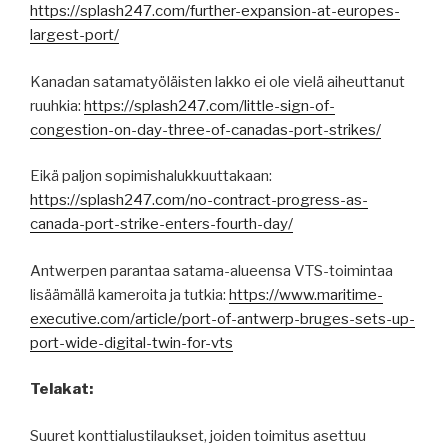
https://splash247.com/further-expansion-at-europes-
largest-port/
Kanadan satamatyöläisten lakko ei ole vielä aiheuttanut
ruuhkia:
https://splash247.com/little-sign-of-
congestion-on-day-three-of-canadas-port-strikes/
Eikä paljon sopimishalukkuuttakaan:
https://splash247.com/no-contract-progress-as-
canada-port-strike-enters-fourth-day/
Antwerpen parantaa satama-alueensa VTS-toimintaa
lisäämällä kameroita ja tutkia:
https://www.maritime-
executive.com/article/port-of-antwerp-bruges-sets-up-
port-wide-digital-twin-for-vts
Telakat:
Suuret konttialustilaukset, joiden toimitus asettuu