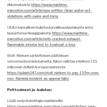
rikkomuksista:
https://www.maritime-
executive.com/article/epa-settles-clean-water-act-
violations-with-swire-and-mms
USA:n kansallinen kuljetusturvallisuuslautakunta antoi
lausuntonsa hinaajapalosta:
https://www.maritime-
executive.com/article/nstb-cracked-exhaust-
flammable-interior-led-to-towboat-s-loss
Stolt-Nielsen sai kielteisen päätöksen
vetoomustuomioistuimelta. Aikoo valittaa edelleen 155
miljoonan dollarin korvausvaateesta:
https://splash247.com/stolt-nielsen-to-pay-155m-over-
msc-flaminia-incident-as-appeal-fails/
Polttoaineet ja -kulutus:
Lisää vedyntoimittajia markkinoille:
https://www.maritime-executive.com/article/two-new-