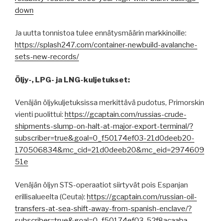
down
Ja uutta tonnistoa tulee ennätysmäärin markkinoille:
https://splash247.com/container-newbuild-avalanche-
sets-new-records/
Öljy-, LPG- ja LNG-kuljetukset:
Venäjän öljykuljetuksissa merkittävä pudotus, Primorskin
vienti puolittui:
https://gcaptain.com/russias-crude-
shipments-slump-on-halt-at-major-export-terminal/?
subscriber=true&goal=0_f50174ef03-21d0deeb20-
170506834&mc_cid=21d0deeb20&mc_eid=2974609
51e
Venäjän öljyn STS-operaatiot siirtyvät pois Espanjan
erillisalueelta (Ceuta):
https://gcaptain.com/russian-oil-
transfers-at-sea-shift-away-from-spanish-enclave/?
subscriber=true&goal=0_f50174ef03-52f8acaaba-