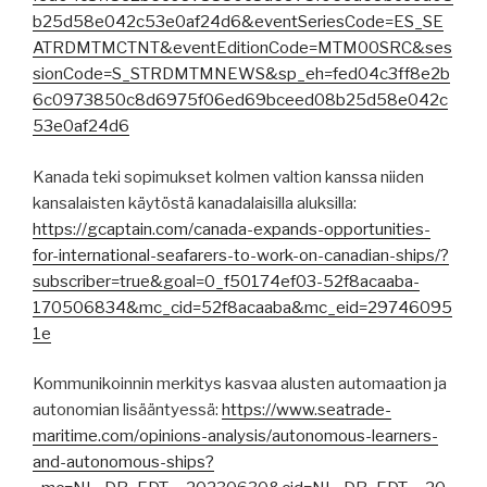
b25d58e042c53e0af24d6&eventSeriesCode=ES_SE
ATRDMTMCTNT&eventEditionCode=MTM00SRC&ses
sionCode=S_STRDMTMNEWS&sp_eh=fed04c3ff8e2b
6c0973850c8d6975f06ed69bceed08b25d58e042c
53e0af24d6
Kanada teki sopimukset kolmen valtion kanssa niiden
kansalaisten käytöstä kanadalaisilla aluksilla:
https://gcaptain.com/canada-expands-opportunities-
for-international-seafarers-to-work-on-canadian-ships/?
subscriber=true&goal=0_f50174ef03-52f8acaaba-
170506834&mc_cid=52f8acaaba&mc_eid=29746095
1e
Kommunikoinnin merkitys kasvaa alusten automaation ja
autonomian lisääntyessä:
https://www.seatrade-
maritime.com/opinions-analysis/autonomous-learners-
and-autonomous-ships?