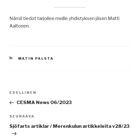
Nämä tiedot tarjoilee meille yhdistyksen jäsen Matti
Aaltonen.
KATEGORIAT
MATIN PALSTA
Artikkelien
Edellinen
EDELLINEN
selaus
artikkeli
CESMA News 06/2023
Seuraava
SEURAAVA
artikkeli
Sjöfarts artiklar / Merenkulun artikkeleita v28/23