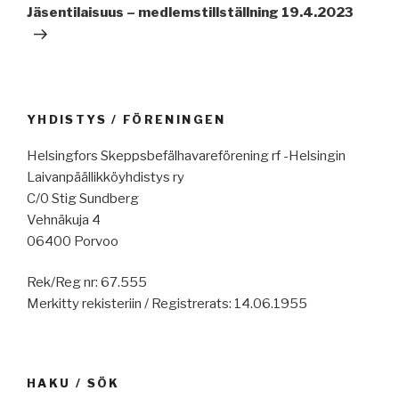
artikkeli
Jäsentilaisuus – medlemstillställning 19.4.2023
YHDISTYS / FÖRENINGEN
Helsingfors Skeppsbefälhavareförening rf -Helsingin
Laivanpäällikköyhdistys ry
C/0 Stig Sundberg
Vehnäkuja 4
06400 Porvoo
Rek/Reg nr: 67.555
Merkitty rekisteriin / Registrerats: 14.06.1955
HAKU / SÖK