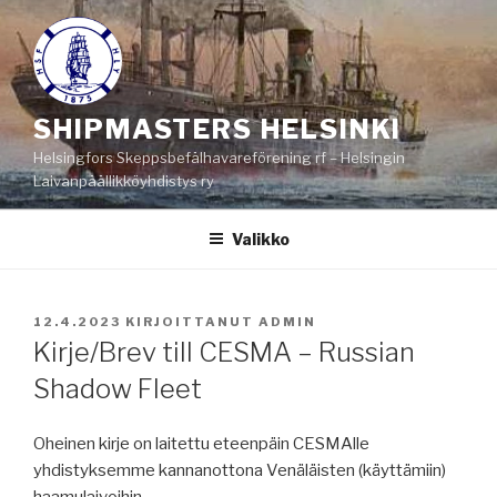
Siirry
sisältöön
SHIPMASTERS HELSINKI
Helsingfors Skeppsbefälhavareförening rf – Helsingin
Laivanpäällikköyhdistys ry
Valikko
JULKAISTU
12.4.2023
KIRJOITTANUT
ADMIN
Kirje/Brev till CESMA – Russian
Shadow Fleet
Oheinen kirje on laitettu eteenpäin CESMAlle
yhdistyksemme kannanottona Venäläisten (käyttämiin)