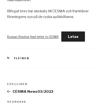
haamulaivoihin.
Bifogat brev har skickats till CESMA och framhäver
föreningens syn på de ryska spökbåtarna.
Lataa
Russian Shadow fleet letter to CESMA
KATEGORIAT
YLEINEN
Artikkelien
Edellinen
EDELLINEN
selaus
artikkeli
CESMA News03/2023
Seuraava
SEURAAVA