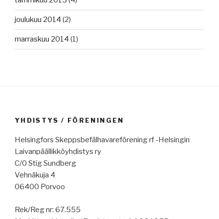
tammikuu 2015
(4)
joulukuu 2014
(2)
marraskuu 2014
(1)
YHDISTYS / FÖRENINGEN
Helsingfors Skeppsbefälhavareförening rf -Helsingin
Laivanpäällikköyhdistys ry
C/0 Stig Sundberg
Vehnäkuja 4
06400 Porvoo
Rek/Reg nr: 67.555