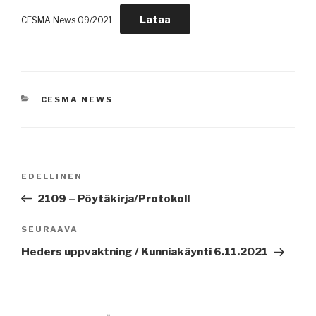
Lataa
CESMA News 09/2021
KATEGORIAT
CESMA NEWS
Artikkelien
Edellinen
EDELLINEN
selaus
artikkeli
2109 – Pöytäkirja/Protokoll
Seuraava
SEURAAVA
artikkeli
Heders uppvaktning / Kunniakäynti 6.11.2021