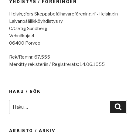
YHDISTYS / FÖRENINGEN
Helsingfors Skeppsbefälhavareförening rf -Helsingin
Laivanpäällikköyhdistys ry
C/0 Stig Sundberg
Vehnäkuja 4
06400 Porvoo
Rek/Reg nr: 67.555
Merkitty rekisteriin / Registrerats: 14.06.1955
HAKU / SÖK
Etsi:
Haku
ARKISTO / ARKIV