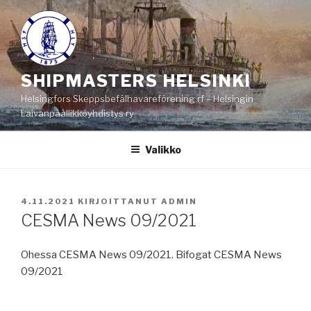
Siirry
sisältöön
SHIPMASTERS HELSINKI
Helsingfors Skeppsbefälhavareförening rf – Helsingin
Laivanpäällikköyhdistys ry
Valikko
JULKAISTU
4.11.2021
KIRJOITTANUT
ADMIN
CESMA News 09/2021
Ohessa CESMA News 09/2021. Bifogat CESMA News
09/2021