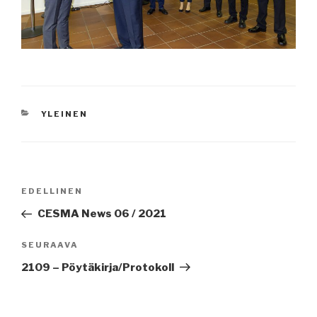
KATEGORIAT
YLEINEN
Artikkelien
Edellinen
EDELLINEN
selaus
artikkeli
CESMA News 06 / 2021
Seuraava
SEURAAVA
artikkeli
2109 – Pöytäkirja/Protokoll