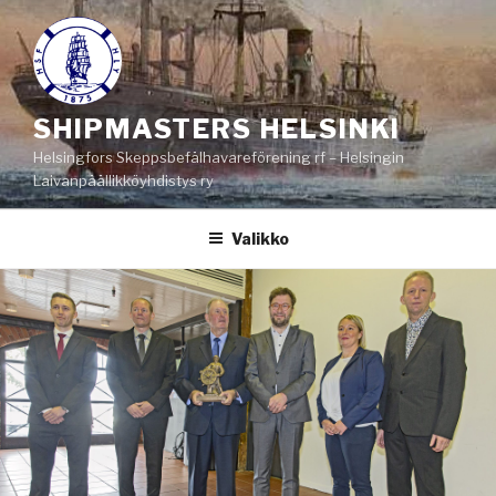
Siirry
sisältöön
SHIPMASTERS HELSINKI
Helsingfors Skeppsbefälhavareförening rf – Helsingin
Laivanpäällikköyhdistys ry
Valikko