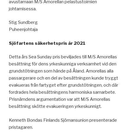
avustamaan M/S Amorellan pelastustoimien
johtamisessa.
Stig Sundberg
Puheenjohtaja
Sjöfartens säkerhetspris år 2021
Detta års Sea Sunday pris beviljades till M/S Amorellas
besättning för dens yrkeskunniga verksamhet vid den
grundstötningen som hände på Åland. Amorellas alla
passargerare och en del av besättningen kunde tryggt
evakueras från fartyget efter grundstötningen, och där
fordrades hela besättningens harmoniska samarbete.
Prisnämdens argumentation var att M/S Amorellas
besättning skötte evakueringen yrkeskunnigt.
Kenneth Bondas Finlands Sjömansunion presenterade
pristagaren.