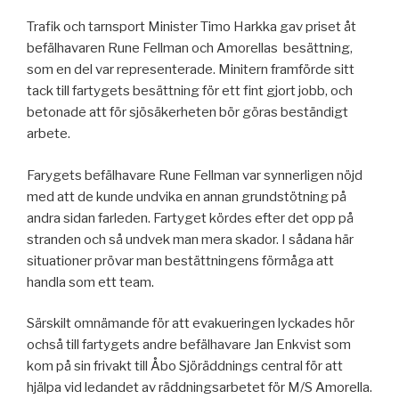
Trafik och tarnsport Minister Timo Harkka gav priset åt
befälhavaren Rune Fellman och Amorellas besättning,
som en del var representerade. Minitern framförde sitt
tack till fartygets besättning för ett fint gjort jobb, och
betonade att för sjösäkerheten bör göras beständigt
arbete.
Farygets befälhavare Rune Fellman var synnerligen nöjd
med att de kunde undvika en annan grundstötning på
andra sidan farleden. Fartyget kördes efter det opp på
stranden och så undvek man mera skador. I sådana här
situationer prövar man bestättningens förmåga att
handla som ett team.
Särskilt omnämande för att evakueringen lyckades hör
ochså till fartygets andre befälhavare Jan Enkvist som
kom på sin frivakt till Åbo Sjöräddnings central för att
hjälpa vid ledandet av räddningsarbetet för M/S Amorella.