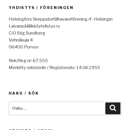
YHDISTYS / FÖRENINGEN
Helsingfors Skeppsbefälhavareförening rf -Helsingin
Laivanpäällikköyhdistys ry
C/0 Stig Sundberg
Vehnäkuja 4
06400 Porvoo
Rek/Reg nr: 67.555
Merkitty rekisteriin / Registrerats: 14.06.1955
HAKU / SÖK
Etsi:
Haku