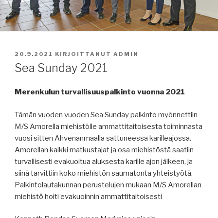
JULKAISTU
20.9.2021
KIRJOITTANUT
ADMIN
Sea Sunday 2021
Merenkulun turvallisuuspalkinto vuonna 2021
Tämän vuoden vuoden Sea Sunday palkinto myönnettiin
M/S Amorella miehistölle ammattitaitoisesta toiminnasta
vuosi sitten Ahvenanmaalla sattuneessa karilleajossa.
Amorellan kaikki matkustajat ja osa miehistöstä saatiin
turvallisesti evakuoitua aluksesta karille ajon jälkeen, ja
siinä tarvittiin koko miehistön saumatonta yhteistyötä.
Palkintolautakunnan perustelujen mukaan M/S Amorellan
miehistö hoiti evakuoinnin ammattitaitoisesti