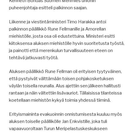
Kenneth Bondas Suomen Merimies unionin
puheenjohtaja esitteli palkinnon saajan.
Liikenne ja viestintäministeri Timo Harakka antoi
palkinnon päällikkö Rune Fellmanille ja Amorellan
miehistölle, josta osa oli edustettuina. Ministeri esitti
kiitoksensa aluksen miehistölle hyvin suoritetusta työstä,
ja painotti että merenkulun turvallisuuteen eteen on
tehtävä jatkuvasti työtä.
Aluksen päällikkö Rune Fellman oli erityisen tyytyväinen,
että pystyivät välttämään toisen pohjakosketuksen
väylän toisella reunalla. Alus ajettiin sen jälkeen hallitusti
rantaan ja näin vältettiin lisävauriot. Tällaisissa tilanteissa
koetellaan miehistön kykyä toimia yhdessä tiiminä.
Erityismaininta evakuoinnin onnistumisesta kuuluu myös
aluksen toiselle päällikölle Jan Enkvistille, joka tuli
vapaavuoroltaan Turun Meripelastuskeskukseen