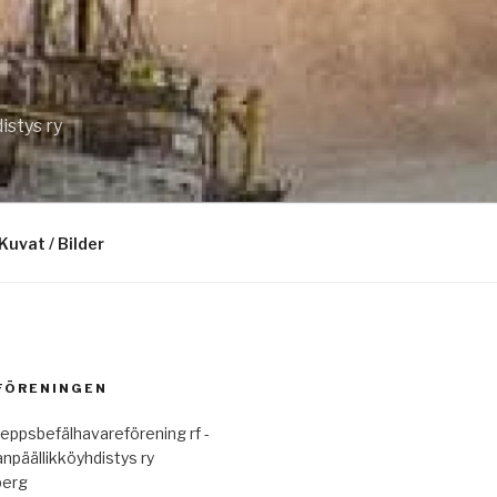
istys ry
Kuvat / Bilder
 FÖRENINGEN
eppsbefälhavareförening rf -
anpäällikköyhdistys ry
berg