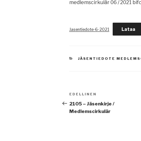
medlemscirkulär 06 / 2021 bif
Lataa
Jasentiedote-6-2021
KATEGORIAT
JÄSENTIEDOTE MEDLEMS
Artikkelien
Edellinen
EDELLINEN
selaus
artikkeli
2105 – Jäsenkirje /
Medlemscirkulär