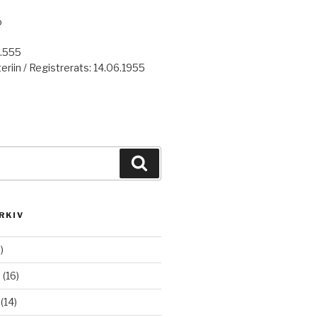
o
7.555
eriin / Registrerats: 14.06.1955
Haku
RKIV
)
6
(16)
(14)