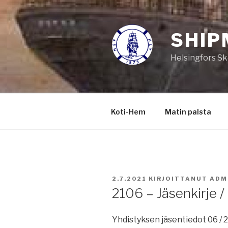
Siirry
sisältöön
SHIP
Helsingfors Sk
Koti-Hem
Matin palsta
JULKAISTU
2.7.2021
KIRJOITTANUT
ADM
2106 – Jäsenkirje 
Yhdistyksen jäsentiedot 06 /