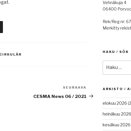
ogat.
Vehnäkuja 4
06400 Porvo
Rek/Reg nr: 6
Merkitty rekist
HAKU / SÖK
CIRKULÄR
Etsi:
SEURAAVA
Seuraava
ARKISTO / A
artikkeli
CESMA News 06 / 2021
elokuu 2026
(2
heinäkuu 202
kesäkuu 2026