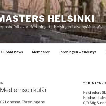
MASTERS HELSINKI
eppsbefälhavareförening rf – Helsingin Laivanpäällikköyhd
CESMA news
Memoarer
Föreningen – Yhdistys
YHDISTYS /
IN
/ Medlemscirkulär
Helsingfors Sk
Helsingin Laiv
 2021 ohessa. Föreningens
C/0 Stig Sund