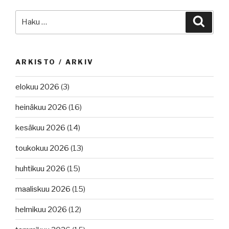
Kiina
Etsi:
Haku
–
USA
kauppasota,
digitaaliset
ARKISTO / ARKIV
yhteydet
aluksille,
elokuu 2026
(3)
kybervakoilua
eurooppalaisiin
heinäkuu 2026
(16)
varustamoihin,
kesäkuu 2026
(14)
MSC108
Lontoossa.”
toukokuu 2026
(13)
huhtikuu 2026
(15)
maaliskuu 2026
(15)
helmikuu 2026
(12)