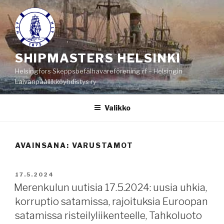
Siirry
sisältöön
SHIPMASTERS HELSINKI
Helsingfors Skeppsbefälhavareförening rf – Helsingin
Laivanpäällikköyhdistys ry
Valikko
AVAINSANA:
VARUSTAMOT
JULKAISTU
17.5.2024
Merenkulun uutisia 17.5.2024: uusia uhkia,
korruptio satamissa, rajoituksia Euroopan
satamissa risteilyliikenteelle, Tahkoluoto