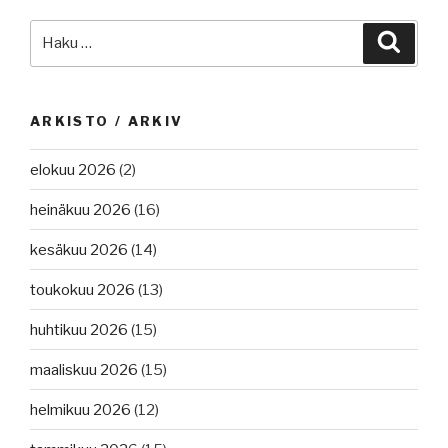
Kiina
Etsi:
Haku
–
USA
kauppasota,
digitaaliset
ARKISTO / ARKIV
yhteydet
aluksille,
elokuu 2026
(2)
kybervakoilua
eurooppalaisiin
heinäkuu 2026
(16)
varustamoihin,
kesäkuu 2026
(14)
MSC108
Lontoossa.”
toukokuu 2026
(13)
huhtikuu 2026
(15)
maaliskuu 2026
(15)
helmikuu 2026
(12)