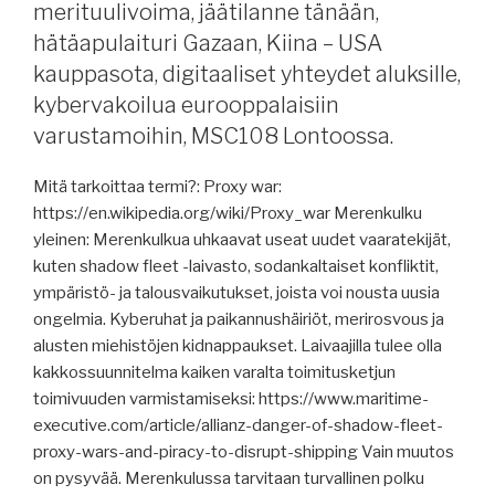
merituulivoima, jäätilanne tänään,
hätäapulaituri Gazaan, Kiina – USA
kauppasota, digitaaliset yhteydet aluksille,
kybervakoilua eurooppalaisiin
varustamoihin, MSC108 Lontoossa.
Mitä tarkoittaa termi?: Proxy war:
https://en.wikipedia.org/wiki/Proxy_war Merenkulku
yleinen: Merenkulkua uhkaavat useat uudet vaaratekijät,
kuten shadow fleet -laivasto, sodankaltaiset konfliktit,
ympäristö- ja talousvaikutukset, joista voi nousta uusia
ongelmia. Kyberuhat ja paikannushäiriöt, merirosvous ja
alusten miehistöjen kidnappaukset. Laivaajilla tulee olla
kakkossuunnitelma kaiken varalta toimitusketjun
toimivuuden varmistamiseksi: https://www.maritime-
executive.com/article/allianz-danger-of-shadow-fleet-
proxy-wars-and-piracy-to-disrupt-shipping Vain muutos
on pysyvää. Merenkulussa tarvitaan turvallinen polku