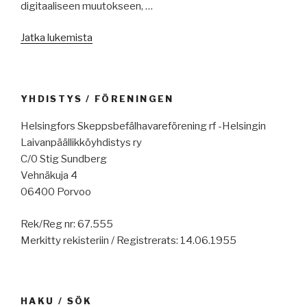
digitaaliseen muutokseen, …
”Merenkulun
Jatka lukemista
uutisia
17.5.2024:
uusia
YHDISTYS / FÖRENINGEN
uhkia,
korruptio
Helsingfors Skeppsbefälhavareförening rf -Helsingin
satamissa,
Laivanpäällikköyhdistys ry
rajoituksia
C/0 Stig Sundberg
Euroopan
Vehnäkuja 4
satamissa
06400 Porvoo
risteilyliikenteelle,
Tahkoluoto
Rek/Reg nr: 67.555
merituulivoima,
Merkitty rekisteriin / Registrerats: 14.06.1955
jäätilanne
tänään,
hätäapulaituri
Gazaan,
HAKU / SÖK