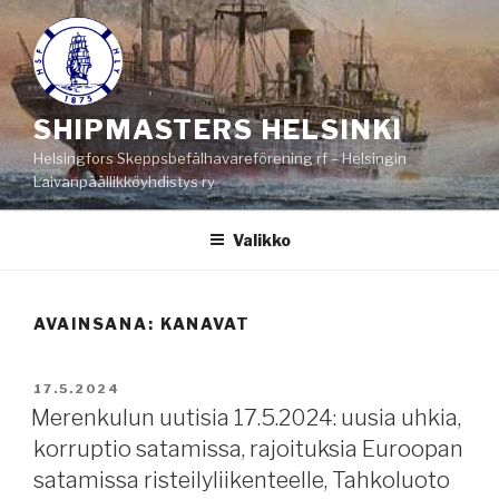
Siirry
sisältöön
SHIPMASTERS HELSINKI
Helsingfors Skeppsbefälhavareförening rf – Helsingin
Laivanpäällikköyhdistys ry
Valikko
AVAINSANA:
KANAVAT
JULKAISTU
17.5.2024
Merenkulun uutisia 17.5.2024: uusia uhkia,
korruptio satamissa, rajoituksia Euroopan
satamissa risteilyliikenteelle, Tahkoluoto