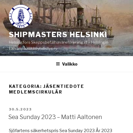
Siirry
sisältöön
SHIPMASTERS HELSINKI
Helsingfors Skeppsbefälhavareförening rf – Helsingin
Laivanpäällikköyhdistys ry
Valikko
KATEGORIA:
JÄSENTIEDOTE
MEDLEMSCIRKULÄR
JULKAISTU
30.5.2023
Sea Sunday 2023 – Matti Aaltonen
Sjöfartens säkerhetspris Sea Sunday 2023 År 2023