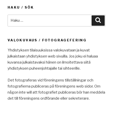
HAKU / SÖK
Etsi:
Haku
VALOKUVAUS / FOTOGRAGEFERING
Yhdistyksen tilaisuuksissa valokuvataan ja kuvat
julkaistaan yhdistyksen web sivuilla. Jos joku ei haluaa
kuvansa julkaistavaksi hänen on ilmoitettava siitä
yhdistyksen puheenjohtajalle tai sihteerille.
Det fotograferas vid föreningens tillställningar och
fotografierna publiceras på föreningens web sidor. Om
någon inte will att fotografiet publiceras bör han meddela
det till föreningens ordförande eller sekreterare.