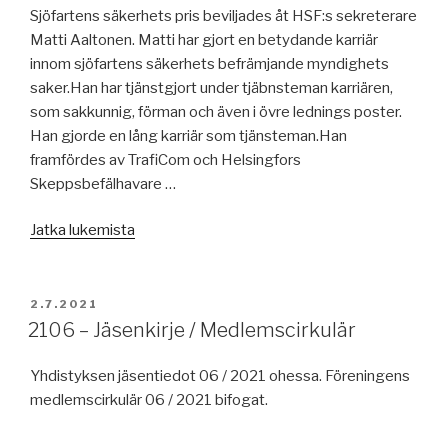
Sjöfartens säkerhets pris beviljades åt HSF:s sekreterare
Matti Aaltonen. Matti har gjort en betydande karriär
innom sjöfartens säkerhets befrämjande myndighets
saker.Han har tjänstgjort under tjäbnsteman karriären,
som sakkunnig, förman och även i övre lednings poster.
Han gjorde en lång karriär som tjänsteman.Han
framfördes av TrafiCom och Helsingfors
Skeppsbefälhavare …
”Sea
Jatka lukemista
Sunday
2023
–
JULKAISTU
2.7.2021
Matti
2106 – Jäsenkirje / Medlemscirkulär
Aaltonen”
Yhdistyksen jäsentiedot 06 / 2021 ohessa. Föreningens
medlemscirkulär 06 / 2021 bifogat.