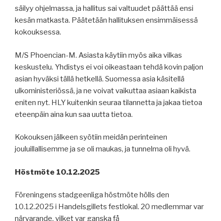
säilyy ohjelmassa, ja hallitus sai valtuudet päättää ensi
kesän matkasta. Päätetään hallituksen ensimmäisessä
kokouksessa.
M/S Phoencian-M. Asiasta käytiin myös aika vilkas
keskustelu. Yhdistys ei voi oikeastaan tehdä kovin paljon
asian hyväksi tällä hetkellä. Suomessa asia käsitellä
ulkoministeriössä, ja ne voivat vaikuttaa asiaan kaikista
eniten nyt. HLY kuitenkin seuraa tilannetta ja jakaa tietoa
eteenpäin aina kun saa uutta tietoa.
Kokouksen jälkeen syötiin meidän perinteinen
jouluillallisemme ja se oli maukas, ja tunnelma oli hyvä.
Höstmöte 10.12.2025
Föreningens stadgeenliga höstmöte hölls den
10.12.2025 i Handelsgillets festlokal. 20 medlemmar var
närvarande, vilket var ganska få