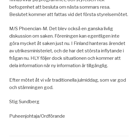
befogenhet att besluta om nästa sommars resa.
Beslutet kommer att fattas vid det första styrelsemötet.
M/S Phoencian-M. Det blev också en ganska livlig
diskussion om saken. Föreningen kan egentligen inte
göra mycket åt saken just nu. I Finland hanteras ärendet
av utrikesministeriet, och de har det största inflytande i
frågan nu. HLY följer dock situationen och kommer att
dela information när ny information är tillgänglig.
Efter mötet åt vi vår traditionella julmiddag, som var god
och stämningen god.
Stig Sundberg
Puheenjohtaja/Ordförande