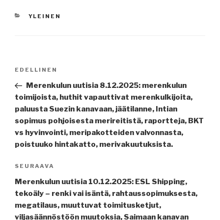
KATEGORIAT
YLEINEN
Artikkelien
Edellinen
EDELLINEN
selaus
artikkeli
Merenkulun uutisia 8.12.2025: merenkulun
toimijoista, huthit vapauttivat merenkulkijoita,
paluusta Suezin kanavaan, jäätilanne, Intian
sopimus pohjoisesta merireitistä, raportteja, BKT
vs hyvinvointi, meripakotteiden valvonnasta,
poistuuko hintakatto, merivakuutuksista.
Seuraava
SEURAAVA
artikkeli
Merenkulun uutisia 10.12.2025: ESL Shipping,
tekoäly – renki vai isäntä, rahtaussopimuksesta,
megatilaus, muuttuvat toimitusketjut,
viljasäännöstöön muutoksia, Saimaan kanavan