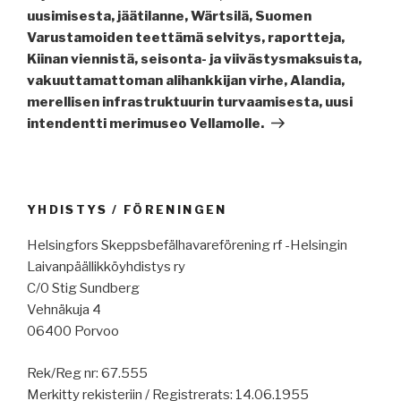
uusimisesta, jäätilanne, Wärtsilä, Suomen
Varustamoiden teettämä selvitys, raportteja,
Kiinan viennistä, seisonta- ja viivästysmaksuista,
vakuuttamattoman alihankkijan virhe, Alandia,
merellisen infrastruktuurin turvaamisesta, uusi
intendentti merimuseo Vellamolle.
YHDISTYS / FÖRENINGEN
Helsingfors Skeppsbefälhavareförening rf -Helsingin
Laivanpäällikköyhdistys ry
C/0 Stig Sundberg
Vehnäkuja 4
06400 Porvoo
Rek/Reg nr: 67.555
Merkitty rekisteriin / Registrerats: 14.06.1955