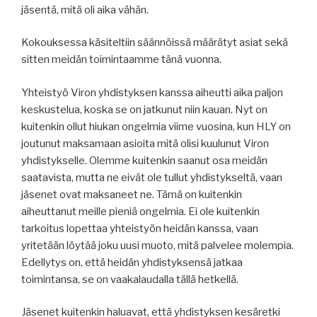
jäsentä, mitä oli aika vähän.
Kokouksessa käsiteltiin säännöissä määrätyt asiat sekä
sitten meidän toimintaamme tänä vuonna.
Yhteistyö Viron yhdistyksen kanssa aiheutti aika paljon
keskustelua, koska se on jatkunut niin kauan. Nyt on
kuitenkin ollut hiukan ongelmia viime vuosina, kun HLY on
joutunut maksamaan asioita mitä olisi kuulunut Viron
yhdistykselle. Olemme kuitenkin saanut osa meidän
saatavista, mutta ne eivät ole tullut yhdistykseltä, vaan
jäsenet ovat maksaneet ne. Tämä on kuitenkin
aiheuttanut meille pieniä ongelmia. Ei ole kuitenkin
tarkoitus lopettaa yhteistyön heidän kanssa, vaan
yritetään löytää joku uusi muoto, mitä palvelee molempia.
Edellytys on, että heidän yhdistyksensä jatkaa
toimintansa, se on vaakalaudalla tällä hetkellä.
Jäsenet kuitenkin haluavat, että yhdistyksen kesäretki