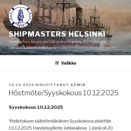
Siirry
sisältöön
SHIPMASTERS HELSINKI
Helsingfors Skeppsbefälhavareförening rf – Helsingin
Laivanpäällikköyhdistys ry
Valikko
JULKAISTU
10.12.2025
KIRJOITTANUT
ADMIN
Höstmöte/Syyskokous 10.12.2025
Syyskokous 10.12.2025
Yhdistyksen sääntömääräinen Syyskokous pidettiin
10.12.2025 Handelsgilletin Juhlasalissa. Läsnä oli 20