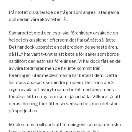
På mötet diskuterade de frågor som anges i stadgarna
och sedan våra aktiviteter i år.
Samarbetet med den estniska föreningen orsakade en
hel del diskussioner, eftersom det har pågått så länge.
Det har dock uppstått en del problem de senaste åren,
då HLY har varit tvungna att betala för saker som borde
ha tillhört den estniska föreningen. Vi har dock fått en del
av våra fordringar, men de har inte kommit från
föreningen, utan medlemmarna har betalat dem. Detta
har dock orsakat oss mindre problem. Det finns dock
ingen avsikt att avbryta samarbetet med dem, men vi
försöker hitta en ny form som tjänar båda. Villkoret är att
deras förening fortsätter sin verksamhet, men det står
på spel just nu.
Medlemmarna vill dock att föreningens sommarresa ska
finnas kvar på programmet, och styrelsen fick