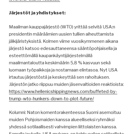
Järjestöt ja yhdistykset:
Maailman kauppajärjestö (WTO) yrittää selvitä USA:n
presidentin määräämien uusien tullien aiheuttamista
jälkijäristyksistä. Kolmen viime vuosikymmenen aikana
järjestö katsoo edesauttaneensa sääntöpohjaisella ja
esteettömällä kaupankäyntijärjestelmällä
maailmantaloutta keskimäärin 5,8 % kasvuun sekä
luomaan työpaikkoja ja nostamaan elintasoa. Nyt USA
irtautuu järjestöstä ja keskeyttää sen rahoituksen.
Järjestön jatko riippuu muiden jäsenvaltioiden reaktioista:
https://www.hellenicshippingnews.com/buffeted-by-
trump-wto-hunkers-down-to-plot-future/
Kolumni: Naton komentorakenteessa Suomi asemoituu
muiden Pohjoismaiden kanssa alueelliseksi ryhmäksi
yhdessä sotilaallisesti vahvimpien liittolaisten kanssa.