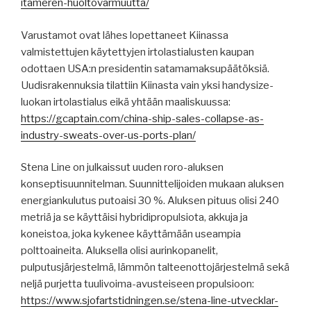
itameren-huoltovarmuutta/
Varustamot ovat lähes lopettaneet Kiinassa
valmistettujen käytettyjen irtolastialusten kaupan
odottaen USA:n presidentin satamamaksupäätöksiä.
Uudisrakennuksia tilattiin Kiinasta vain yksi handysize-
luokan irtolastialus eikä yhtään maaliskuussa:
https://gcaptain.com/china-ship-sales-collapse-as-
industry-sweats-over-us-ports-plan/
Stena Line on julkaissut uuden roro-aluksen
konseptisuunnitelman. Suunnittelijoiden mukaan aluksen
energiankulutus putoaisi 30 %. Aluksen pituus olisi 240
metriä ja se käyttäisi hybridipropulsiota, akkuja ja
koneistoa, joka kykenee käyttämään useampia
polttoaineita. Aluksella olisi aurinkopanelit,
pulputusjärjestelmä, lämmön talteenottojärjestelmä sekä
neljä purjetta tuulivoima-avusteiseen propulsioon:
https://www.sjofartstidningen.se/stena-line-utvecklar-