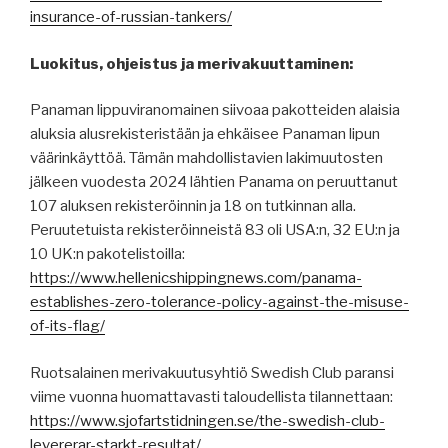
insurance-of-russian-tankers/
Luokitus, ohjeistus ja merivakuuttaminen:
Panaman lippuviranomainen siivoaa pakotteiden alaisia
aluksia alusrekisteristään ja ehkäisee Panaman lipun
väärinkäyttöä. Tämän mahdollistavien lakimuutosten
jälkeen vuodesta 2024 lähtien Panama on peruuttanut
107 aluksen rekisteröinnin ja 18 on tutkinnan alla.
Peruutetuista rekisteröinneistä 83 oli USA:n, 32 EU:n ja
10 UK:n pakotelistoilla:
https://www.hellenicshippingnews.com/panama-
establishes-zero-tolerance-policy-against-the-misuse-
of-its-flag/
Ruotsalainen merivakuutusyhtiö Swedish Club paransi
viime vuonna huomattavasti taloudellista tilannettaan:
https://www.sjofartstidningen.se/the-swedish-club-
levererar-starkt-resultat/