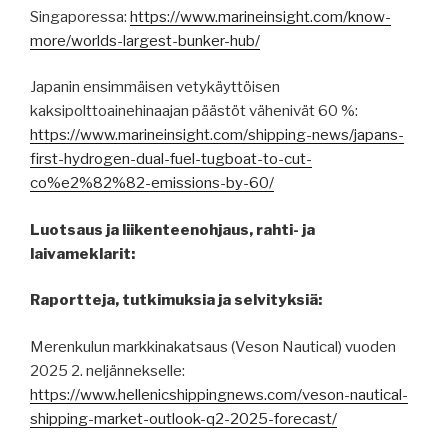
Singaporessa:
https://www.marineinsight.com/know-
more/worlds-largest-bunker-hub/
Japanin ensimmäisen vetykäyttöisen
kaksipolttoainehinaajan päästöt vähenivät 60 %:
https://www.marineinsight.com/shipping-news/japans-
first-hydrogen-dual-fuel-tugboat-to-cut-
co%e2%82%82-emissions-by-60/
Luotsaus ja liikenteenohjaus, rahti- ja
laivameklarit:
Raportteja, tutkimuksia ja selvityksiä:
Merenkulun markkinakatsaus (Veson Nautical) vuoden
2025 2. neljännekselle:
https://www.hellenicshippingnews.com/veson-nautical-
shipping-market-outlook-q2-2025-forecast/