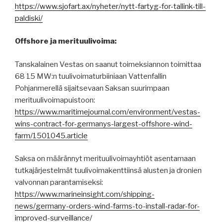
https://www.sjofart.ax/nyheter/nytt-fartyg-for-tallink-till-
paldiski/
Offshore ja merituulivoima:
Tanskalainen Vestas on saanut toimeksiannon toimittaa
68 15 MW:n tuulivoimaturbiiniaan Vattenfallin
Pohjanmerellä sijaitsevaan Saksan suurimpaan
merituulivoimapuistoon:
https://www.maritimejournal.com/environment/vestas-
wins-contract-for-germanys-largest-offshore-wind-
farm/1501045.article
Saksa on määrännyt merituulivoimayhtiöt asentamaan
tutkajärjestelmät tuulivoimakenttiinsä alusten ja dronien
valvonnan parantamiseksi:
https://www.marineinsight.com/shipping-
news/germany-orders-wind-farms-to-install-radar-for-
improved-surveillance/