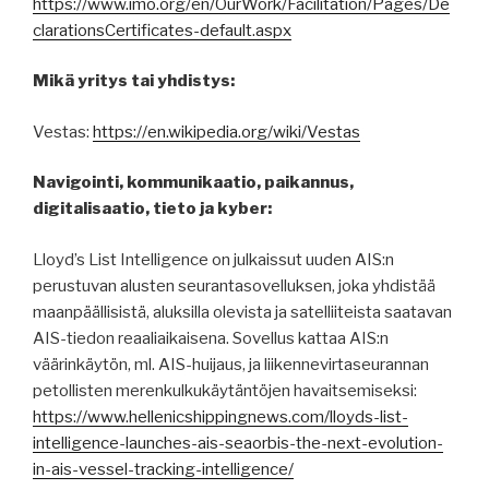
https://www.imo.org/en/OurWork/Facilitation/Pages/De
clarationsCertificates-default.aspx
Mikä yritys tai yhdistys:
Vestas:
https://en.wikipedia.org/wiki/Vestas
Navigointi, kommunikaatio, paikannus,
digitalisaatio, tieto ja kyber:
Lloyd’s List Intelligence on julkaissut uuden AIS:n
perustuvan alusten seurantasovelluksen, joka yhdistää
maanpäällisistä, aluksilla olevista ja satelliiteista saatavan
AIS-tiedon reaaliaikaisena. Sovellus kattaa AIS:n
väärinkäytön, ml. AIS-huijaus, ja liikennevirtaseurannan
petollisten merenkulkukäytäntöjen havaitsemiseksi:
https://www.hellenicshippingnews.com/lloyds-list-
intelligence-launches-ais-seaorbis-the-next-evolution-
in-ais-vessel-tracking-intelligence/