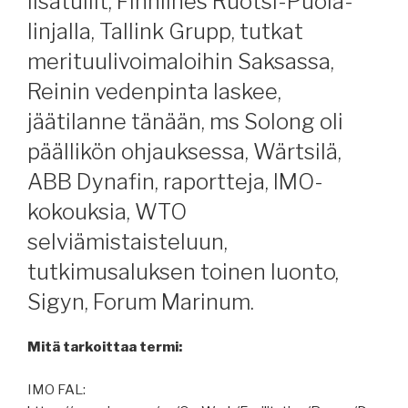
lisätullit, Finnlines Ruotsi-Puola-
linjalla, Tallink Grupp, tutkat
merituulivoimaloihin Saksassa,
Reinin vedenpinta laskee,
jäätilanne tänään, ms Solong oli
päällikön ohjauksessa, Wärtsilä,
ABB Dynafin, raportteja, IMO-
kokouksia, WTO
selviämistaisteluun,
tutkimusaluksen toinen luonto,
Sigyn, Forum Marinum.
Mitä tarkoittaa termi:
IMO FAL: