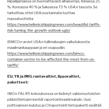
kilpailijamaissa on huomattavasti alhaisempi, Kiinassa 25
%, Koreassa 40 % ja Saksassa 75 % USA:n tasosta. Se
tarkoittaa, ettei USA:ssa kannata tuottaa
massatuotteita:
https://www.hellenicshippingnews.com/beautiful-tariffs-
risk-turning-the-growth-outlook-ugly/
BIMCO:n arviot USA:n tullimaksujen vaikutuksesta
maailmankauppaan ja eri osapuoliin:
https://www.hellenicshippingnews.com/bimco-
container-sector-to-be-affected-the-most-from-us-
tariffs/
EU, YK ja IMO, rantavaltiot, lippuvaltiot,
pakotteet:
IMO:n FAL49-kokouksessa on lisännyt vakiomuotoisten
päästötietojen kentät raportointivaatimuksiin. Uusi
polttoaineen kulutus ja CIIraportointi tietopaketti sisältää