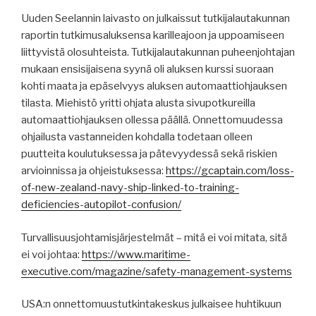
Uuden Seelannin laivasto on julkaissut tutkijalautakunnan
raportin tutkimusaluksensa karilleajoon ja uppoamiseen
liittyvistä olosuhteista. Tutkijalautakunnan puheenjohtajan
mukaan ensisijaisena syynä oli aluksen kurssi suoraan
kohti maata ja epäselvyys aluksen automaattiohjauksen
tilasta. Miehistö yritti ohjata alusta sivupotkureilla
automaattiohjauksen ollessa päällä. Onnettomuudessa
ohjailusta vastanneiden kohdalla todetaan olleen
puutteita koulutuksessa ja pätevyydessä sekä riskien
arvioinnissa ja ohjeistuksessa:
https://gcaptain.com/loss-
of-new-zealand-navy-ship-linked-to-training-
deficiencies-autopilot-confusion/
Turvallisuusjohtamisjärjestelmät – mitä ei voi mitata, sitä
ei voi johtaa:
https://www.maritime-
executive.com/magazine/safety-management-systems
USA:n onnettomuustutkintakeskus julkaisee huhtikuun