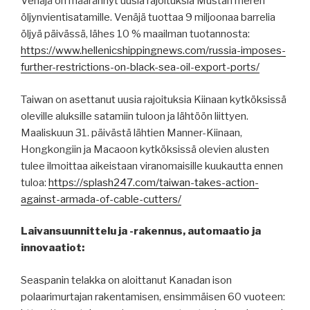
Venäjä on määrännyt uusia rajoituksia Mustan meren
öljynvientisatamille. Venäjä tuottaa 9 miljoonaa barrelia
öljyä päivässä, lähes 10 % maailman tuotannosta:
https://www.hellenicshippingnews.com/russia-imposes-
further-restrictions-on-black-sea-oil-export-ports/
Taiwan on asettanut uusia rajoituksia Kiinaan kytköksissä
oleville aluksille satamiin tuloon ja lähtöön liittyen.
Maaliskuun 31. päivästä lähtien Manner-Kiinaan,
Hongkongiin ja Macaoon kytköksissä olevien alusten
tulee ilmoittaa aikeistaan viranomaisille kuukautta ennen
tuloa:
https://splash247.com/taiwan-takes-action-
against-armada-of-cable-cutters/
Laivansuunnittelu ja -rakennus, automaatio ja
innovaatiot:
Seaspanin telakka on aloittanut Kanadan ison
polaarimurtajan rakentamisen, ensimmäisen 60 vuoteen: