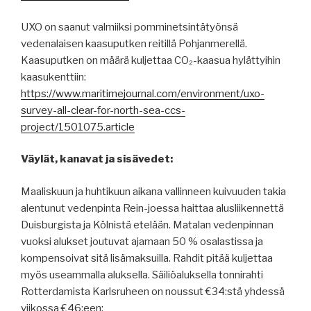
UXO on saanut valmiiksi pomminetsintätyönsä
vedenalaisen kaasuputken reitillä Pohjanmerellä.
Kaasuputken on määrä kuljettaa CO₂-kaasua hylättyihin
kaasukenttiin:
https://www.maritimejournal.com/environment/uxo-
survey-all-clear-for-north-sea-ccs-
project/1501075.article
Väylät, kanavat ja sisävedet:
Maaliskuun ja huhtikuun aikana vallinneen kuivuuden takia
alentunut vedenpinta Rein-joessa haittaa alusliikennettä
Duisburgista ja Kölnistä etelään. Matalan vedenpinnan
vuoksi alukset joutuvat ajamaan 50 % osalastissa ja
kompensoivat sitä lisämaksuilla. Rahdit pitää kuljettaa
myös useammalla aluksella. Säiliöaluksella tonnirahti
Rotterdamista Karlsruheen on noussut €34:stä yhdessä
viikossa €46:een: