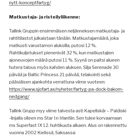
nytt-konceptfartyg/
Matkustaja- ja risteilyliikenne:
Tallink Gruppin ensimmäisen neljänneksen matkustaja- ja
rahtitilastot julkaistaan tänään. Matkustajamäärä, joka
matkusti varustamon aluksilla, putosi 12 %.
Rahtikuljetukset pienenivät 32 %, kun matkustajien
ajoneuvojen määrä putosi 11 %. Syynä on paitsi alueen
hutera talous myös kahden aluksen, Silja Serenade 30
päivää ja Baltic Princess 21 päivää, telakointi sekä
pääsiäisen ajankohta verrattuna viime vuoteen:
https://www.sjofart.ax/nyheter/fartyg-pa-dock-bakom-
nedgang/
Tallink Grupp myy viime talvesta asti Kapellskär – Paldiski
-linjalla olleen ms Star I:n Irlantiin. Sen tulee korvaamaan
ms Superfast IX 12. huhtikuuta alkaen. Alus on rakennettu
vuonna 2002 Kielissä, Saksassa: