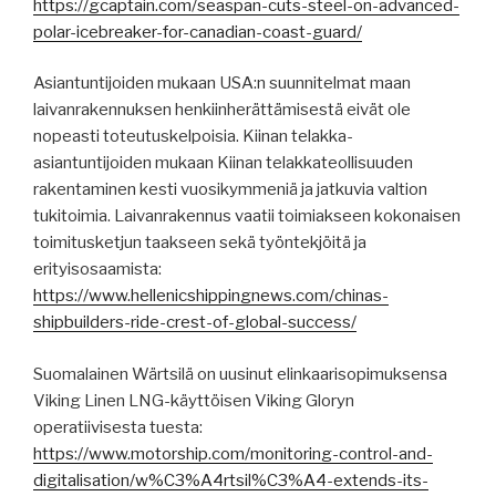
https://gcaptain.com/seaspan-cuts-steel-on-advanced-
polar-icebreaker-for-canadian-coast-guard/
Asiantuntijoiden mukaan USA:n suunnitelmat maan
laivanrakennuksen henkiinherättämisestä eivät ole
nopeasti toteutuskelpoisia. Kiinan telakka-
asiantuntijoiden mukaan Kiinan telakkateollisuuden
rakentaminen kesti vuosikymmeniä ja jatkuvia valtion
tukitoimia. Laivanrakennus vaatii toimiakseen kokonaisen
toimitusketjun taakseen sekä työntekjöitä ja
erityisosaamista:
https://www.hellenicshippingnews.com/chinas-
shipbuilders-ride-crest-of-global-success/
Suomalainen Wärtsilä on uusinut elinkaarisopimuksensa
Viking Linen LNG-käyttöisen Viking Gloryn
operatiivisesta tuesta:
https://www.motorship.com/monitoring-control-and-
digitalisation/w%C3%A4rtsil%C3%A4-extends-its-