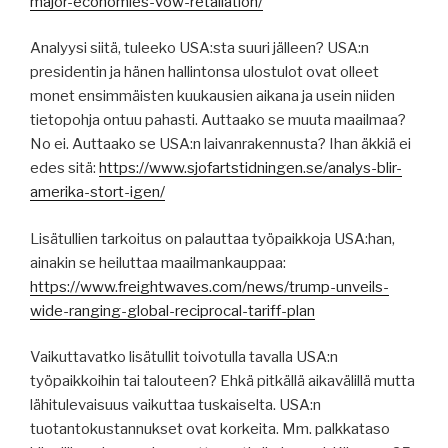
major-economies-vow-retaliation/
Analyysi siitä, tuleeko USA:sta suuri jälleen? USA:n
presidentin ja hänen hallintonsa ulostulot ovat olleet
monet ensimmäisten kuukausien aikana ja usein niiden
tietopohja ontuu pahasti. Auttaako se muuta maailmaa?
No ei. Auttaako se USA:n laivanrakennusta? Ihan äkkiä ei
edes sitä:
https://www.sjofartstidningen.se/analys-blir-
amerika-stort-igen/
Lisätullien tarkoitus on palauttaa työpaikkoja USA:han,
ainakin se heiluttaa maailmankauppaa:
https://www.freightwaves.com/news/trump-unveils-
wide-ranging-global-reciprocal-tariff-plan
Vaikuttavatko lisätullit toivotulla tavalla USA:n
työpaikkoihin tai talouteen? Ehkä pitkällä aikavälillä mutta
lähitulevaisuus vaikuttaa tuskaiselta. USA:n
tuotantokustannukset ovat korkeita. Mm. palkkataso