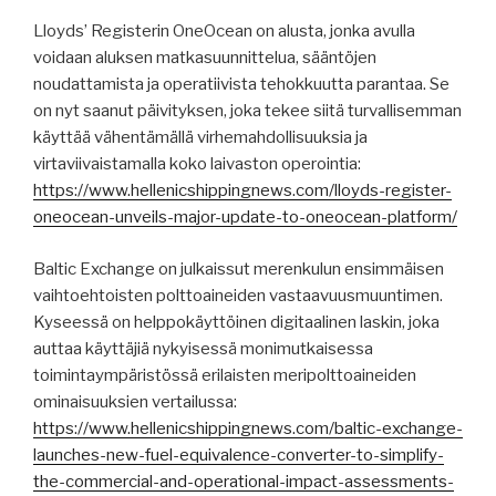
Lloyds’ Registerin OneOcean on alusta, jonka avulla
voidaan aluksen matkasuunnittelua, sääntöjen
noudattamista ja operatiivista tehokkuutta parantaa. Se
on nyt saanut päivityksen, joka tekee siitä turvallisemman
käyttää vähentämällä virhemahdollisuuksia ja
virtaviivaistamalla koko laivaston operointia:
https://www.hellenicshippingnews.com/lloyds-register-
oneocean-unveils-major-update-to-oneocean-platform/
Baltic Exchange on julkaissut merenkulun ensimmäisen
vaihtoehtoisten polttoaineiden vastaavuusmuuntimen.
Kyseessä on helppokäyttöinen digitaalinen laskin, joka
auttaa käyttäjiä nykyisessä monimutkaisessa
toimintaympäristössä erilaisten meripolttoaineiden
ominaisuuksien vertailussa:
https://www.hellenicshippingnews.com/baltic-exchange-
launches-new-fuel-equivalence-converter-to-simplify-
the-commercial-and-operational-impact-assessments-