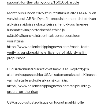
support-for-the-viking-glory/1501061.article
Meriteollisuuteen erikoistunut tutkimuslaitos MARIN on
vahvistanut ABB:n Dynafin-propulsiokonseptin toimivan
aluksissa aidoissa olosuhteissa. Tehokkuus ilmenee
huomattavina polttoainesäästöinä ja
päästövähennyksinä perinteiseen propulsioon
verrattuna:
https://www.hellenicshippingnews.com/marin-tests-
verify-groundbreaking-efficiency-of-abb-dynafin-
propulsion/
Uudisrakennustilaukset ovat kasvussa. Käytettyjen
alusten kaupassa uhka USA:n satamamaksuista Kiinassa
valmistetuille aluksille alkaa näkymään:
https://www.hellenicshippingnews.com/shipbuilding-
orders-on-the-rise/
USA:n puolustusteollisuus on tuonut markkinoille