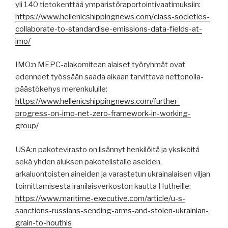
yli 140 tietokenttää ympäristöraportointivaatimuksiin:
https://www.hellenicshippingnews.com/class-societies-
collaborate-to-standardise-emissions-data-fields-at-
imo/
IMO:n MEPC-alakomitean alaiset työryhmät ovat
edenneet työssään saada aikaan tarvittava nettonolla-
päästökehys merenkululle:
https://www.hellenicshippingnews.com/further-
progress-on-imo-net-zero-framework-in-working-
group/
USA:n pakotevirasto on lisännyt henkilöitä ja yksiköitä
sekä yhden aluksen pakotelistalle aseiden,
arkaluontoisten aineiden ja varastetun ukrainalaisen viljan
toimittamisesta iranilaisverkoston kautta Hutheille:
https://www.maritime-executive.com/article/u-s-
sanctions-russians-sending-arms-and-stolen-ukrainian-
grain-to-houthis