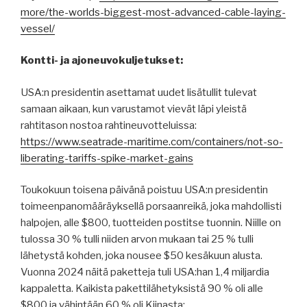
more/the-worlds-biggest-most-advanced-cable-laying-
vessel/
Kontti- ja ajoneuvokuljetukset:
USA:n presidentin asettamat uudet lisätullit tulevat
samaan aikaan, kun varustamot vievät läpi yleistä
rahtitason nostoa rahtineuvotteluissa:
https://www.seatrade-maritime.com/containers/not-so-
liberating-tariffs-spike-market-gains
Toukokuun toisena päivänä poistuu USA:n presidentin
toimeenpanomääräyksellä porsaanreikä, joka mahdollisti
halpojen, alle $800, tuotteiden postitse tuonnin. Niille on
tulossa 30 % tulli niiden arvon mukaan tai 25 % tulli
lähetystä kohden, joka nousee $50 kesäkuun alusta.
Vuonna 2024 näitä paketteja tuli USA:han 1,4 miljardia
kappaletta. Kaikista pakettilähetyksistä 90 % oli alle
$800 ja vähintään 60 % oli Kiinasta: