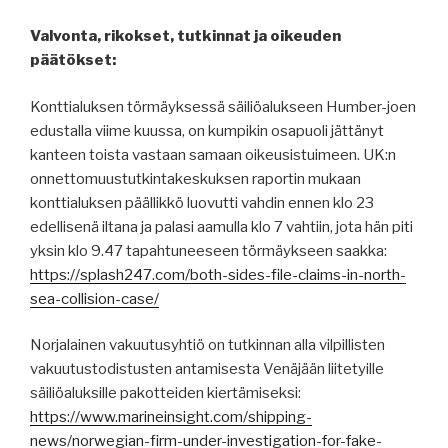
Valvonta, rikokset, tutkinnat ja oikeuden
päätökset:
Konttialuksen törmäyksessä säiliöalukseen Humber-joen
edustalla viime kuussa, on kumpikin osapuoli jättänyt
kanteen toista vastaan samaan oikeusistuimeen. UK:n
onnettomuustutkintakeskuksen raportin mukaan
konttialuksen päällikkö luovutti vahdin ennen klo 23
edellisenä iltana ja palasi aamulla klo 7 vahtiin, jota hän piti
yksin klo 9.47 tapahtuneeseen törmäykseen saakka:
https://splash247.com/both-sides-file-claims-in-north-
sea-collision-case/
Norjalainen vakuutusyhtiö on tutkinnan alla vilpillisten
vakuutustodistusten antamisesta Venäjään liitetyille
säiliöaluksille pakotteiden kiertämiseksi:
https://www.marineinsight.com/shipping-
news/norwegian-firm-under-investigation-for-fake-