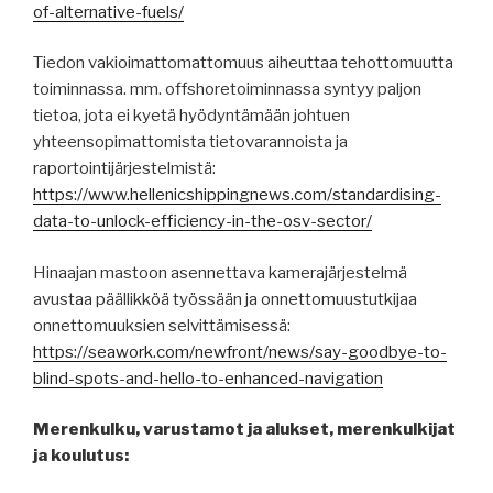
of-alternative-fuels/
Tiedon vakioimattomattomuus aiheuttaa tehottomuutta
toiminnassa. mm. offshoretoiminnassa syntyy paljon
tietoa, jota ei kyetä hyödyntämään johtuen
yhteensopimattomista tietovarannoista ja
raportointijärjestelmistä:
https://www.hellenicshippingnews.com/standardising-
data-to-unlock-efficiency-in-the-osv-sector/
Hinaajan mastoon asennettava kamerajärjestelmä
avustaa päällikköä työssään ja onnettomuustutkijaa
onnettomuuksien selvittämisessä:
https://seawork.com/newfront/news/say-goodbye-to-
blind-spots-and-hello-to-enhanced-navigation
Merenkulku, varustamot ja alukset, merenkulkijat
ja koulutus: