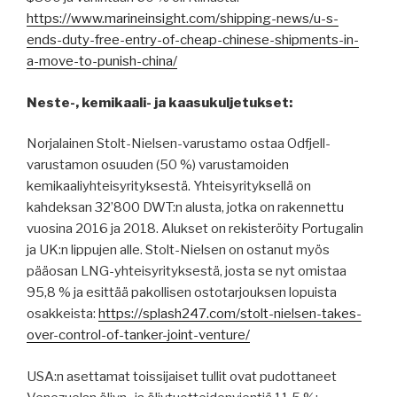
https://www.marineinsight.com/shipping-news/u-s-
ends-duty-free-entry-of-cheap-chinese-shipments-in-
a-move-to-punish-china/
Neste-, kemikaali- ja kaasukuljetukset:
Norjalainen Stolt-Nielsen-varustamo ostaa Odfjell-
varustamon osuuden (50 %) varustamoiden
kemikaaliyhteisyrityksestä. Yhteisyrityksellä on
kahdeksan 32’800 DWT:n alusta, jotka on rakennettu
vuosina 2016 ja 2018. Alukset on rekisteröity Portugalin
ja UK:n lippujen alle. Stolt-Nielsen on ostanut myös
pääosan LNG-yhteisyrityksestä, josta se nyt omistaa
95,8 % ja esittää pakollisen ostotarjouksen lopuista
osakkeista:
https://splash247.com/stolt-nielsen-takes-
over-control-of-tanker-joint-venture/
USA:n asettamat toissijaiset tullit ovat pudottaneet