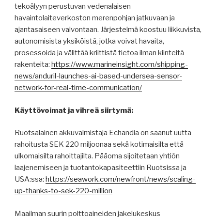
tekoälyyn perustuvan vedenalaisen
havaintolaiteverkoston merenpohjan jatkuvaan ja
ajantasaiseen valvontaan. Järjestelmä koostuu liikkuvista,
autonomisista yksiköistä, jotka voivat havaita,
prosessoida ja välittää kriittistä tietoa ilman kiinteitä
rakenteita:
https://www.marineinsight.com/shipping-
news/anduril-launches-ai-based-undersea-sensor-
network-for-real-time-communication/
Käyttövoimat ja vihreä siirtymä:
Ruotsalainen akkuvalmistaja Echandia on saanut uutta
rahoitusta SEK 220 miljoonaa sekä kotimaisilta että
ulkomaisilta rahoittajilta. Pääoma sijoitetaan yhtiön
laajenemiseen ja tuotantokapasiteettiin Ruotsissa ja
USA:ssa:
https://seawork.com/newfront/news/scaling-
up-thanks-to-sek-220-million
Maailman suurin polttoaineiden jakelukeskus