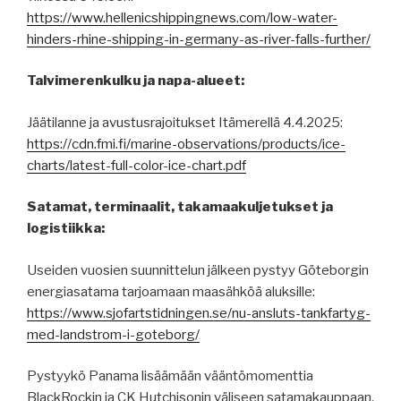
https://www.hellenicshippingnews.com/low-water-
hinders-rhine-shipping-in-germany-as-river-falls-further/
Talvimerenkulku ja napa-alueet:
Jäätilanne ja avustusrajoitukset Itämerellä 4.4.2025:
https://cdn.fmi.fi/marine-observations/products/ice-
charts/latest-full-color-ice-chart.pdf
Satamat, terminaalit, takamaakuljetukset ja
logistiikka:
Useiden vuosien suunnittelun jälkeen pystyy Göteborgin
energiasatama tarjoamaan maasähköä aluksille:
https://www.sjofartstidningen.se/nu-ansluts-tankfartyg-
med-landstrom-i-goteborg/
Pystyykö Panama lisäämään vääntömomenttia
BlackRockin ja CK Hutchisonin väliseen satamakauppaan,