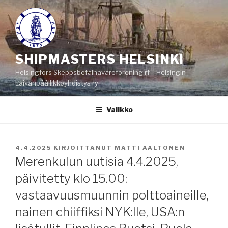
Siirry
sisältöön
SHIPMASTERS HELSINKI
Helsingfors Skeppsbefälhavareförening rf – Helsingin
Laivanpäällikköyhdistys ry
Valikko
JULKAISTU
4.4.2025
KIRJOITTANUT
MATTI AALTONEN
Merenkulun uutisia 4.4.2025,
päivitetty klo 15.00:
vastaavuusmuunnin polttoaineille,
nainen chiiffiksi NYK:lle, USA:n