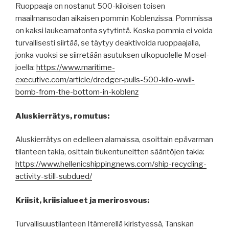
Ruoppaaja on nostanut 500-kiloisen toisen
maailmansodan aikaisen pommin Koblenzissa. Pommissa
on kaksi laukeamatonta sytytintä. Koska pommia ei voida
turvallisesti siirtää, se täytyy deaktivoida ruoppaajalla,
jonka vuoksi se siirretään asutuksen ulkopuolelle Mosel-
joella:
https://www.maritime-
executive.com/article/dredger-pulls-500-kilo-wwii-
bomb-from-the-bottom-in-koblenz
Aluskierrätys, romutus:
Aluskierrätys on edelleen alamaissa, osoittain epävarman
tilanteen takia, osittain tiukentuneitten sääntöjen takia:
https://www.hellenicshippingnews.com/ship-recycling-
activity-still-subdued/
Kriisit, kriisialueet ja merirosvous:
Turvallisuustilanteen Itämerellä kiristyessä, Tanskan