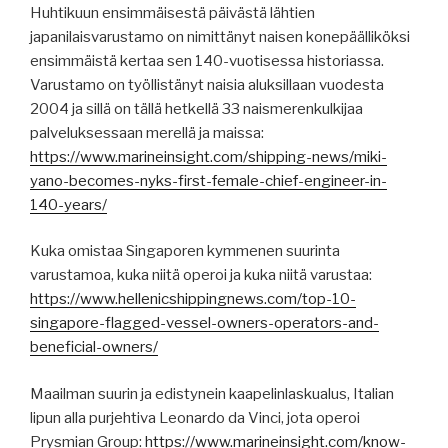
Huhtikuun ensimmäisestä päivästä lähtien
japanilaisvarustamo on nimittänyt naisen konepäälliköksi
ensimmäistä kertaa sen 140-vuotisessa historiassa.
Varustamo on työllistänyt naisia aluksillaan vuodesta
2004 ja sillä on tällä hetkellä 33 naismerenkulkijaa
palveluksessaan merellä ja maissa:
https://www.marineinsight.com/shipping-news/miki-
yano-becomes-nyks-first-female-chief-engineer-in-
140-years/
Kuka omistaa Singaporen kymmenen suurinta
varustamoa, kuka niitä operoi ja kuka niitä varustaa:
https://www.hellenicshippingnews.com/top-10-
singapore-flagged-vessel-owners-operators-and-
beneficial-owners/
Maailman suurin ja edistynein kaapelinlaskualus, Italian
lipun alla purjehtiva Leonardo da Vinci, jota operoi
Prysmian Group:
https://www.marineinsight.com/know-