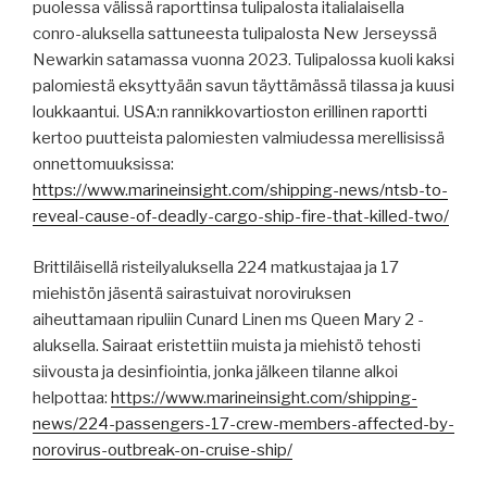
puolessa välissä raporttinsa tulipalosta italialaisella
conro-aluksella sattuneesta tulipalosta New Jerseyssä
Newarkin satamassa vuonna 2023. Tulipalossa kuoli kaksi
palomiestä eksyttyään savun täyttämässä tilassa ja kuusi
loukkaantui. USA:n rannikkovartioston erillinen raportti
kertoo puutteista palomiesten valmiudessa merellisissä
onnettomuuksissa:
https://www.marineinsight.com/shipping-news/ntsb-to-
reveal-cause-of-deadly-cargo-ship-fire-that-killed-two/
Brittiläisellä risteilyaluksella 224 matkustajaa ja 17
miehistön jäsentä sairastuivat noroviruksen
aiheuttamaan ripuliin Cunard Linen ms Queen Mary 2 -
aluksella. Sairaat eristettiin muista ja miehistö tehosti
siivousta ja desinfiointia, jonka jälkeen tilanne alkoi
helpottaa:
https://www.marineinsight.com/shipping-
news/224-passengers-17-crew-members-affected-by-
norovirus-outbreak-on-cruise-ship/