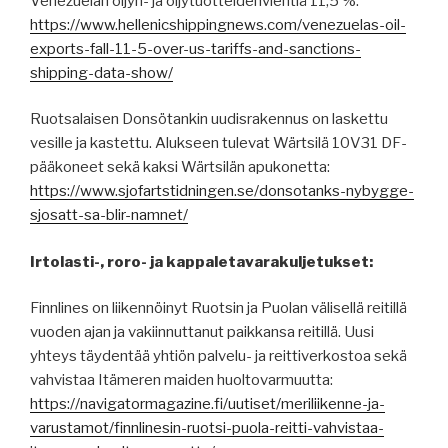
Venezuelan öljyn- ja öljytuotteidenvientiä 11,5 %:
https://www.hellenicshippingnews.com/venezuelas-oil-
exports-fall-11-5-over-us-tariffs-and-sanctions-
shipping-data-show/
Ruotsalaisen Donsötankin uudisrakennus on laskettu
vesille ja kastettu. Alukseen tulevat Wärtsilä 10V31 DF-
pääkoneet sekä kaksi Wärtsilän apukonetta:
https://www.sjofartstidningen.se/donsotanks-nybygge-
sjosatt-sa-blir-namnet/
Irtolasti-, roro- ja kappaletavarakuljetukset:
Finnlines on liikennöinyt Ruotsin ja Puolan välisellä reitillä
vuoden ajan ja vakiinnuttanut paikkansa reitillä. Uusi
yhteys täydentää yhtiön palvelu- ja reittiverkostoa sekä
vahvistaa Itämeren maiden huoltovarmuutta:
https://navigatormagazine.fi/uutiset/meriliikenne-ja-
varustamot/finnlinesin-ruotsi-puola-reitti-vahvistaa-