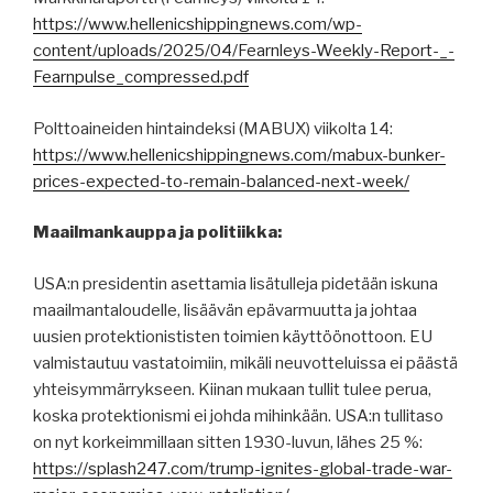
https://www.hellenicshippingnews.com/wp-
content/uploads/2025/04/Fearnleys-Weekly-Report-_-
Fearnpulse_compressed.pdf
Polttoaineiden hintaindeksi (MABUX) viikolta 14:
https://www.hellenicshippingnews.com/mabux-bunker-
prices-expected-to-remain-balanced-next-week/
Maailmankauppa ja politiikka:
USA:n presidentin asettamia lisätulleja pidetään iskuna
maailmantaloudelle, lisäävän epävarmuutta ja johtaa
uusien protektionististen toimien käyttöönottoon. EU
valmistautuu vastatoimiin, mikäli neuvotteluissa ei päästä
yhteisymmärrykseen. Kiinan mukaan tullit tulee perua,
koska protektionismi ei johda mihinkään. USA:n tullitaso
on nyt korkeimmillaan sitten 1930-luvun, lähes 25 %:
https://splash247.com/trump-ignites-global-trade-war-