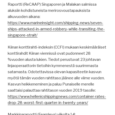
Raportti (ReCAAP) Singaporen ja Malakan salmissa
aluksiin kohdistuneista merirosvoustapauksista
alkuvuoden aikana:
https://www.marineinsight.com/shipping-news/seven-
ships-attacked-in-armed-robbery-while-transiting-the-
singapore-strait/
Kiinan konttirahti-indeksin (CCFI) mukaan keskimääräiset
konttirahdit Kiinan viennissä ovat pudonneet 28
%vuoden alusta lukien. Tiedot perustuvat 23 johtavan
linjaoperaattorin tietoihin kymmenestä suurimmasta
satamasta. Odotettavissa olevan kapasiteetin kasvun
myötä tämän vuoden rahtitaso jäänee alle viime vuoden.
Kasvun heikkeneminen ja paluu Punaiselle merelle
saattaisi palauttaa rahtitason vuoden 2019 tasolle:
https://www.hellenicshippingnews.com/container-rates-
drop-28-worst-first-quarter-in-twenty-years/
Markkinaraportti (Fearnleys) viikolta 14: