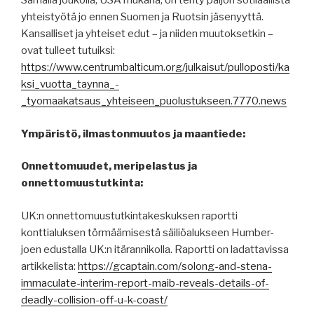
Samalla joukolla, USA mukana, on tehty paljon sotilaallista
yhteistyötä jo ennen Suomen ja Ruotsin jäsenyyttä.
Kansalliset ja yhteiset edut – ja niiden muutoksetkin –
ovat tulleet tutuiksi:
https://www.centrumbalticum.org/julkaisut/pulloposti/ka
ksi_vuotta_taynna_-
_tyomaakatsaus_yhteiseen_puolustukseen.7770.news
Ympäristö, ilmastonmuutos ja maantiede:
Onnettomuudet, meripelastus ja
onnettomuustutkinta:
UK:n onnettomuustutkintakeskuksen raportti
konttialuksen törmäämisestä säiliöalukseen Humber-
joen edustalla UK:n itärannikolla. Raportti on ladattavissa
artikkelista:
https://gcaptain.com/solong-and-stena-
immaculate-interim-report-maib-reveals-details-of-
deadly-collision-off-u-k-coast/