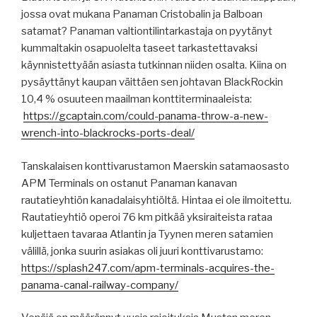
jossa ovat mukana Panaman Cristobalin ja Balboan
satamat? Panaman valtiontilintarkastaja on pyytänyt
kummaltakin osapuolelta taseet tarkastettavaksi
käynnistettyään asiasta tutkinnan niiden osalta. Kiina on
pysäyttänyt kaupan väittäen sen johtavan BlackRockin
10,4 % osuuteen maailman konttiterminaaleista:
https://gcaptain.com/could-panama-throw-a-new-
wrench-into-blackrocks-ports-deal/
Tanskalaisen konttivarustamon Maerskin satamaosasto
APM Terminals on ostanut Panaman kanavan
rautatieyhtiön kanadalaisyhtiöltä. Hintaa ei ole ilmoitettu.
Rautatieyhtiö operoi 76 km pitkää yksiraiteista rataa
kuljettaen tavaraa Atlantin ja Tyynen meren satamien
välillä, jonka suurin asiakas oli juuri konttivarustamo:
https://splash247.com/apm-terminals-acquires-the-
panama-canal-railway-company/