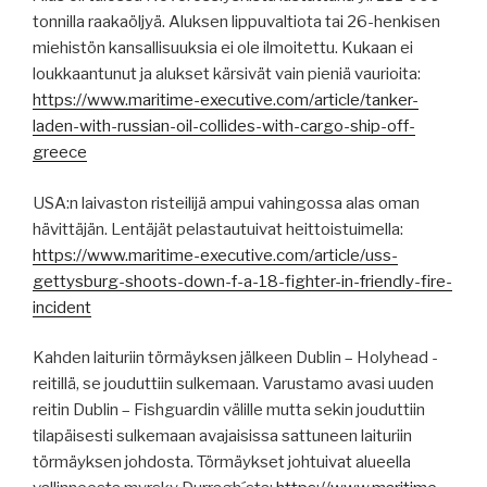
tonnilla raakaöljyä. Aluksen lippuvaltiota tai 26-henkisen
miehistön kansallisuuksia ei ole ilmoitettu. Kukaan ei
loukkaantunut ja alukset kärsivät vain pieniä vaurioita:
https://www.maritime-executive.com/article/tanker-
laden-with-russian-oil-collides-with-cargo-ship-off-
greece
USA:n laivaston risteilijä ampui vahingossa alas oman
hävittäjän. Lentäjät pelastautuivat heittoistuimella:
https://www.maritime-executive.com/article/uss-
gettysburg-shoots-down-f-a-18-fighter-in-friendly-fire-
incident
Kahden laituriin törmäyksen jälkeen Dublin – Holyhead -
reitillä, se jouduttiin sulkemaan. Varustamo avasi uuden
reitin Dublin – Fishguardin välille mutta sekin jouduttiin
tilapäisesti sulkemaan avajaisissa sattuneen laituriin
törmäyksen johdosta. Törmäykset johtuivat alueella