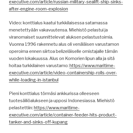
executive.com/article/russian-military-sealift-ship-sinks-
after-engine-room-explosion
Video: konttialus kaatui turkkilaisessa satamassa
menetettyään vakavuutensa. Miehistö pelastui ja
viranomaiset suunnittelevat aluksen pelastustoimia.
Vuonna 1996 rakennetu alus oli venäläisen varustamon
operoima ennen siirtoa belizeläiselle omistajalle tämän
vuoden lokakuussa. Alus on Komorien lipun alla ja sitä
hoitaa turkkilainen varustamo:
https://www.maritime-
executive.com/article/video-containership-rolls-over-
while-loading-in-istanbul
Pieni konttialus törmäsi ankkurissa olleeseen
tuotesäiliöalukseen ja upposi Indonesiassa. Miehistö
pelastettiin:
https://www.maritime-
executive.com/article/container-feeder-hits-product-
tanker-and-sinks-off-kupang