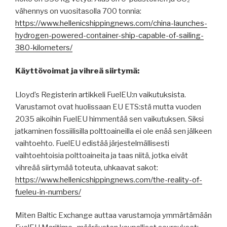
vähennys on vuositasolla 700 tonnia:
https://www.hellenicshippingnews.com/china-launches-
hydrogen-powered-container-ship-capable-of-sailing-
380-kilometers/
Käyttövoimat ja vihreä siirtymä:
Lloyd’s Registerin artikkeli FuelEU:n vaikutuksista.
Varustamot ovat huolissaan EU ETS:stä mutta vuoden
2035 aikoihin FuelEU himmentää sen vaikutuksen. Siksi
jatkaminen fossiilisilla polttoaineilla ei ole enää sen jälkeen
vaihtoehto. FuelEU edistää järjestelmällisesti
vaihtoehtoisia polttoaineita ja taas niitä, jotka eivät
vihreää siirtymää toteuta, uhkaavat sakot:
https://www.hellenicshippingnews.com/the-reality-of-
fueleu-in-numbers/
Miten Baltic Exchange auttaa varustamoja ymmärtämään