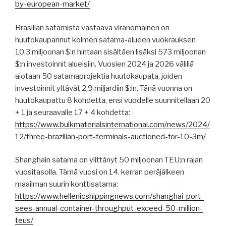
by-european-market/
Brasilian satamista vastaava viranomainen on
huutokaupannut kolmen satama-alueen vuokrauksen
10,3 miljoonan $:n hintaan sisältäen lisäksi 573 miljoonan
$:n investoinnit alueisiin. Vuosien 2024 ja 2026 välillä
aiotaan 50 satamaprojektia huutokaupata, joiden
investoinnit yltävät 2,9 miljardiin $:in. Tänä vuonna on
huutokaupattu 8 kohdetta, ensi vuodelle suunnitellaan 20
+ 1 ja seuraavalle 17 + 4 kohdetta:
https://www.bulkmaterialsinternational.com/news/2024/
12/three-brazilian-port-terminals-auctioned-for-10-3m/
Shanghain satama on ylittänyt 50 miljoonan TEU:n rajan
vuositasolla. Tämä vuosi on 14. kerran peräjälkeen
maailman suurin konttisatama:
https://www.hellenicshippingnews.com/shanghai-port-
sees-annual-container-throughput-exceed-50-million-
teus/