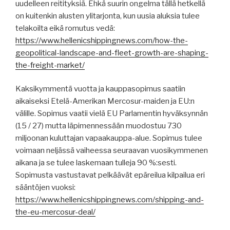
uudelleen reitityksiä. Ehkä suurin ongelma tällä hetkellä
on kuitenkin alusten ylitarjonta, kun uusia aluksia tulee
telakoilta eikä romutus vedä:
https://www.hellenicshippingnews.com/how-the-
geopolitical-landscape-and-fleet-growth-are-shaping-
the-freight-market/
Kaksikymmentä vuotta ja kauppasopimus saatiin
aikaiseksi Etelä-Amerikan Mercosur-maiden ja EU:n
välille. Sopimus vaatii vielä EU Parlamentin hyväksynnän
(15 / 27) mutta läpimennessään muodostuu 730
miljoonan kuluttajan vapaakauppa-alue. Sopimus tulee
voimaan neljässä vaiheessa seuraavan vuosikymmenen
aikana ja se tulee laskemaan tulleja 90 %:sesti.
Sopimusta vastustavat pelkäävät epäreilua kilpailua eri
sääntöjen vuoksi:
https://www.hellenicshippingnews.com/shipping-and-
the-eu-mercosur-deal/