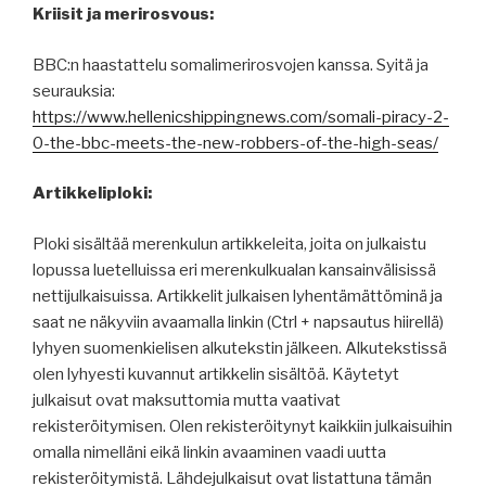
Kriisit ja merirosvous:
BBC:n haastattelu somalimerirosvojen kanssa. Syitä ja
seurauksia:
https://www.hellenicshippingnews.com/somali-piracy-2-
0-the-bbc-meets-the-new-robbers-of-the-high-seas/
Artikkeliploki:
Ploki sisältää merenkulun artikkeleita, joita on julkaistu
lopussa luetelluissa eri merenkulkualan kansainvälisissä
nettijulkaisuissa. Artikkelit julkaisen lyhentämättöminä ja
saat ne näkyviin avaamalla linkin (Ctrl + napsautus hiirellä)
lyhyen suomenkielisen alkutekstin jälkeen. Alkutekstissä
olen lyhyesti kuvannut artikkelin sisältöä. Käytetyt
julkaisut ovat maksuttomia mutta vaativat
rekisteröitymisen. Olen rekisteröitynyt kaikkiin julkaisuihin
omalla nimelläni eikä linkin avaaminen vaadi uutta
rekisteröitymistä. Lähdejulkaisut ovat listattuna tämän