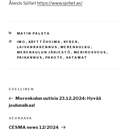
Ålands Sjöfart
https://www.sjofart.ax/
KATEGORIAT
MATIN PALSTA
AVAINSANAT
IMO
,
KÄYTTÖVOIMA
,
KYBER
,
LAIVANRAKENNUS
,
MERENKULKU
,
MERENKULUN JÄRJESTÖ
,
MERIROSVOUS
,
PAIKANNUS
,
PAKOTE
,
SATAMAT
Artikkelien
Edellinen
EDELLINEN
selaus
artikkeli
Merenkulun uutisia 23.12.2024: Hyvää
joulunaikaa!
Seuraava
SEURAAVA
artikkeli
CESMA news 12/2024