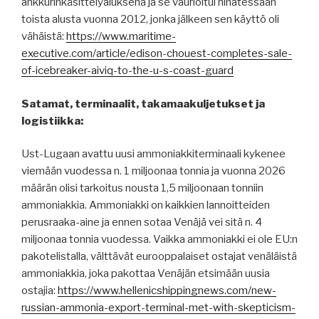
ankkurinkäsittelyaluksena ja se vaurioitui hinatessaan
toista alusta vuonna 2012, jonka jälkeen sen käyttö oli
vähäistä:
https://www.maritime-
executive.com/article/edison-chouest-completes-sale-
of-icebreaker-aiviq-to-the-u-s-coast-guard
Satamat, terminaalit, takamaakuljetukset ja
logistiikka:
Ust-Lugaan avattu uusi ammoniakkiterminaali kykenee
viemään vuodessa n. 1 miljoonaa tonnia ja vuonna 2026
määrän olisi tarkoitus nousta 1,5 miljoonaan tonniin
ammoniakkia. Ammoniakki on kaikkien lannoitteiden
perusraaka-aine ja ennen sotaa Venäjä vei sitä n. 4
miljoonaa tonnia vuodessa. Vaikka ammoniakki ei ole EU:n
pakotelistalla, välttävät eurooppalaiset ostajat venäläistä
ammoniakkia, joka pakottaa Venäjän etsimään uusia
ostajia:
https://www.hellenicshippingnews.com/new-
russian-ammonia-export-terminal-met-with-skepticism-