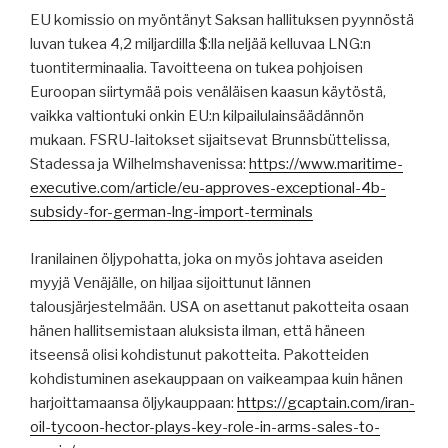
EU komissio on myöntänyt Saksan hallituksen pyynnöstä
luvan tukea 4,2 miljardilla $:lla neljää kelluvaa LNG:n
tuontiterminaalia. Tavoitteena on tukea pohjoisen
Euroopan siirtymää pois venäläisen kaasun käytöstä,
vaikka valtiontuki onkin EU:n kilpailulainsäädännön
mukaan. FSRU-laitokset sijaitsevat Brunnsbüttelissa,
Stadessa ja Wilhelmshavenissa:
https://www.maritime-
executive.com/article/eu-approves-exceptional-4b-
subsidy-for-german-lng-import-terminals
Iranilainen öljypohatta, joka on myös johtava aseiden
myyjä Venäjälle, on hiljaa sijoittunut lännen
talousjärjestelmään. USA on asettanut pakotteita osaan
hänen hallitsemistaan aluksista ilman, että häneen
itseensä olisi kohdistunut pakotteita. Pakotteiden
kohdistuminen asekauppaan on vaikeampaa kuin hänen
harjoittamaansa öljykauppaan:
https://gcaptain.com/iran-
oil-tycoon-hector-plays-key-role-in-arms-sales-to-