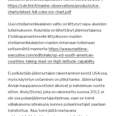
https://cdn.fmi.fi/marine-observations/products/ice-
charts/latest-full-color-ice-chart.pdf
Uusi eteläamerikkalainen valtio on liittynyt napa-alueiden
tutkimukseen. Kolumbia on lähettänyt jäänmurtajansa
Etelänapamantereelle liittyäkseen muiden
eteläamerikkalaisten maiden rintamaan tutkimaan
seitsemättä mannerta:
https://www.maritime-
executive.com/editorials/op-ed-south-american-
countries-taking-lead-on-high-latitude-capability
Ei pelkästään jäänmurtajien rakentaminen kestä USA:ssa,
myös käytetyn ostaminen on pitkä hanke. Jäänmurtaja
Aiviqin kauppaneuvottelut alkoivat jo kahdeksan vuotta
sitten. Aiviq (Storis), joka on rakennettu vuonna 2012, ei
ole osa polaarijäänmurtajaohjelmaa, vaan se toimii
väliaikaisena ratkaisuna, kunnes polaarimurtajat saadaan
toimitettua. Alus toimi jäätä murtavana