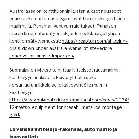
Australiassa on konttituonnin kustannukset nousseet
ennen näkemättömästi. Syinä ovat toimitusketjun häiriöt
maailmalla, Panaman kanavan rajoitukset, Punaisen
meren kriisi, satamatyöntekijöiden palkkaus ja tyhjien
konttien säilytysmaksut:
https://gcaptain.com/shipping-
crisis-down-under-australia-warns-of-stevedore-
squeeze-on-aussie-importers/
Suomalainen Metso toimittaa laitteistot rautamalmin
käsittelyyn usalaiselle kaivosyhtiölle sekä
norsunluurannikkolaiselle kaivosyhtiölle malmin
käsittelyyn:
https://www.bulkmaterialsinternational.com/news/2024/
12/metso-equipment-for-mesabi-metallics-montage-
gold/
Laivansuunnittelu ja -rakennus, automaatio ja
innovaatiot: