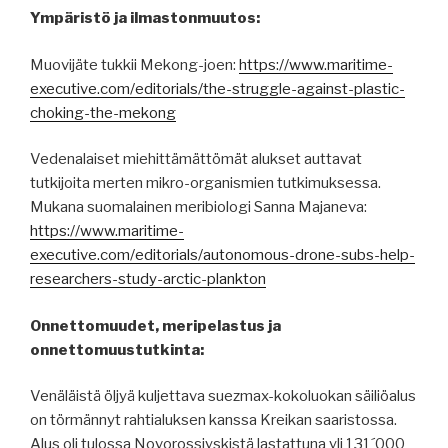
Ympäristö ja ilmastonmuutos:
Muovijäte tukkii Mekong-joen:
https://www.maritime-
executive.com/editorials/the-struggle-against-plastic-
choking-the-mekong
Vedenalaiset miehittämättömät alukset auttavat
tutkijoita merten mikro-organismien tutkimuksessa.
Mukana suomalainen meribiologi Sanna Majaneva:
https://www.maritime-
executive.com/editorials/autonomous-drone-subs-help-
researchers-study-arctic-plankton
Onnettomuudet, meripelastus ja
onnettomuustutkinta:
Venäläistä öljyä kuljettava suezmax-kokoluokan säiliöalus
on törmännyt rahtialuksen kanssa Kreikan saaristossa.
Alus oli tulossa Novorossiyskistä lastattuna yli 131´000