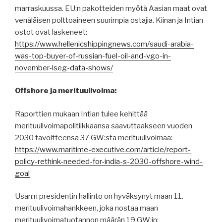
marraskuussa. EU:n pakotteiden myötä Aasian maat ovat
venäläisen polttoaineen suurimpia ostajia. Kiinan ja Intian
ostot ovat laskeneet:
https://www.hellenicshippingnews.com/saudi-arabia-
was-top-buyer-of-russian-fuel-oil-and-vgo-in-
november-lseg-data-shows/
Offshore ja merituulivoima:
Raporttien mukaan Intian tulee kehittää
merituulivoimapolitiikkaansa saavuttaakseen vuoden
2030 tavoitteensa 37 GW:sta merituulivoimaa:
https://www.maritime-executive.com/article/report-
policy-rethink-needed-for-india-s-2030-offshore-wind-
goal
Usan:n presidentin hallinto on hyväksynyt maan 11.
merituulivoimahankkeen, joka nostaa maan
merituulivoimatuotannon määrän 19 GW:in: