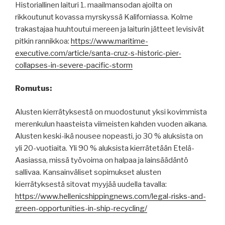
Historiallinen laituri 1. maailmansodan ajoilta on
rikkoutunut kovassa myrskyssä Kaliforniassa. Kolme
trakastajaa huuhtoutui mereen ja laiturin jätteet levisivät
pitkin rannikkoa:
https://www.maritime-
executive.com/article/santa-cruz-s-historic-pier-
collapses-in-severe-pacific-storm
Romutus:
Alusten kierrätyksestä on muodostunut yksi kovimmista
merenkulun haasteista viimeisten kahden vuoden aikana.
Alusten keski-ikä nousee nopeasti, jo 30 % aluksista on
yli 20-vuotiaita. Yli 90 % aluksista kierrätetään Etelä-
Aasiassa, missä työvoima on halpaa ja lainsäädäntö
sallivaa. Kansainväliset sopimukset alusten
kierrätyksestä sitovat myyjää uudella tavalla:
https://www.hellenicshippingnews.com/legal-risks-and-
green-opportunities-in-ship-recycling/