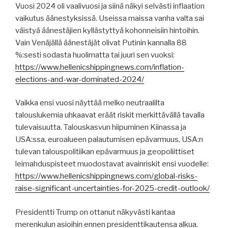
Vuosi 2024 oli vaalivuosi ja siinä näkyi selvästi inflaation
vaikutus äänestyksissä. Useissa maissa vanha valta sai
väistyä äänestäjien kyllästyttyä kohonneisiin hintoihin.
Vain Venäjällä äänestäjät olivat Putinin kannalla 88
%:sesti sodasta huolimatta tai juuri sen vuoksi:
https://www.hellenicshippingnews.com/inflation-
elections-and-war-dominated-2024/
Vaikka ensi vuosi näyttää melko neutraalilta
talouslukemia uhkaavat eräät riskit merkittävällä tavalla
tulevaisuutta. Talouskasvun hiipuminen Kiinassa ja
USA:ssa, euroalueen palautumisen epävarmuus, USA:n
tulevan talouspolitiikan epävarmuus ja geopoliittiset
leimahduspisteet muodostavat avainriskit ensi vuodelle:
https://www.hellenicshippingnews.com/global-risks-
raise-significant-uncertainties-for-2025-credit-outlook/
Presidentti Trump on ottanut näkyvästi kantaa
merenkulun asioihin ennen presidenttikautensa alkua.