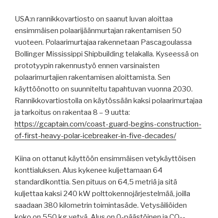
USA:n rannikkovartiosto on saanut luvan aloittaa
ensimmäisen polaarijäänmurtajan rakentamisen 50
vuoteen. Polaarimurtajaa rakennetaan Pascagoulassa
Bollinger Mississippi Shipbuilding telakalla. Kyseessä on
prototyypin rakennustyö ennen varsinaisten
polaarimurtajien rakentamisen aloittamista. Sen
käyttöönotto on suunniteltu tapahtuvan vuonna 2030.
Rannikkovartiostolla on käytössään kaksi polaarimurtajaa
ja tarkoitus on rakentaa 8 – 9 uutta:
https://gcaptain.com/coast-guard-begins-construction-
of-first-heavy-polar-icebreaker-in-five-decades/
Kiina on ottanut käyttöön ensimmäisen vetykäyttöisen
konttialuksen. Alus kykenee kuljettamaan 64
standardikonttia. Sen pituus on 64,5 metriä ja sitä
kuljettaa kaksi 240 kW polttokennojärjestelmää, joilla
saadaan 380 kilometrin toimintasäde. Vetysäiliöiden
koko on 550 kg vetyä. Alus on 0-päästöinen ja CO₂-