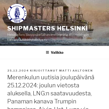
Siirry
sisältöön
SHIPMASTERS HELSINKI
Helsingfors Skeppsbefälhavareförening rf – Helsingin
Laivanpäällikköyhdistys ry
Valikko
JULKAISTU
25.12.2024
KIRJOITTANUT
MATTI AALTONEN
Merenkulun uutisia joulupäivänä
25.12.2024: joulun vietosta
aluksella, LNG:n saatavuudesta,
Panaman kanava Trumpin