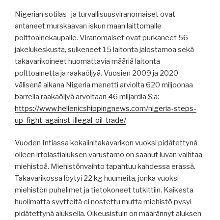
Nigerian sotilas- ja turvallisuusviranomaiset ovat
antaneet murskaavan iskun maan laittomalle
polttoainekaupalle. Viranomaiset ovat purkaneet 56
jakelukeskusta, sulkeneet 15 laitonta jalostamoa sekä
takavarikoineet huomattavia määriä laitonta
polttoainetta ja raakaöljyä. Vuosien 2009 ja 2020
välisenä aikana Nigeria menetti arviolta 620 miljoonaa
barrelia raakaöljyä arvoltaan 46 miljardia $:a:
https://www.hellenicshippingnews.com/nigeria-steps-
up-fight-against-illegal-oil-trade/
Vuoden Intiassa kokaiinitakavarikon vuoksi pidätettynä
olleen irtolastialuksen varustamo on saanut luvan vaihtaa
miehistöä. Miehistönvaihto tapahtuu kahdessa erässä.
Takavarikossa löytyi 22 kg huumeita, jonka vuoksi
miehistön puhelimet ja tietokoneet tutkittiin. Kaikesta
huolimatta syytteitä ei nostettu mutta miehistö pysyi
pidätettynä aluksella. Oikeusistuin on määrännyt aluksen