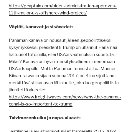
https://gcaptain.com/biden-administration-approves-
11th-major-u-s-offshore-wind-project/
Väylät, kanavat ja sisävedet:
Panaman kanava on noussut jälleen geopoliittiseksi
kysymykseksi. presidentti Trump on uhannut Panamaa
haltuunottotoimilla, ellei USA:n vaatimuksiin suostuta.
Miksi? Kanava on hyvin merkityksellinen nimenomaan
USA:n kaupalle. Mutta Panaman tunnustettua Manner-
Kiinan Taiwanin sijaan vuonna 2017, on Kiina sijoittanut
merkittävästi kanavan lähialueille, joka luo geopoliittista
jännitettä alueelle:
https://www.freightwaves.com/news/why-the-panama-
canal-is-so-important-to-trump
Talvimerenkulku ja napa-alueet:
Jäätilanne ja avustusrajoitukset Itämerellä 25.12.2024: