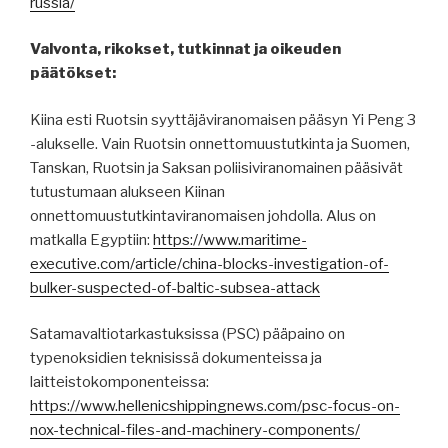
russia/
Valvonta, rikokset, tutkinnat ja oikeuden
päätökset:
Kiina esti Ruotsin syyttäjäviranomaisen pääsyn Yi Peng 3
-alukselle. Vain Ruotsin onnettomuustutkinta ja Suomen,
Tanskan, Ruotsin ja Saksan poliisiviranomainen pääsivät
tutustumaan alukseen Kiinan
onnettomuustutkintaviranomaisen johdolla. Alus on
matkalla Egyptiin:
https://www.maritime-
executive.com/article/china-blocks-investigation-of-
bulker-suspected-of-baltic-subsea-attack
Satamavaltiotarkastuksissa (PSC) pääpaino on
typenoksidien teknisissä dokumenteissa ja
laitteistokomponenteissa:
https://www.hellenicshippingnews.com/psc-focus-on-
nox-technical-files-and-machinery-components/