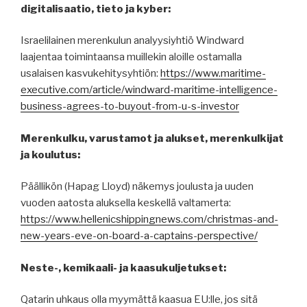
digitalisaatio, tieto ja kyber:
Israelilainen merenkulun analyysiyhtiö Windward
laajentaa toimintaansa muillekin aloille ostamalla
usalaisen kasvukehitysyhtiön:
https://www.maritime-
executive.com/article/windward-maritime-intelligence-
business-agrees-to-buyout-from-u-s-investor
Merenkulku, varustamot ja alukset, merenkulkijat
ja koulutus:
Päällikön (Hapag Lloyd) näkemys joulusta ja uuden
vuoden aatosta aluksella keskellä valtamerta:
https://www.hellenicshippingnews.com/christmas-and-
new-years-eve-on-board-a-captains-perspective/
Neste-, kemikaali- ja kaasukuljetukset:
Qatarin uhkaus olla myymättä kaasua EU:lle, jos sitä