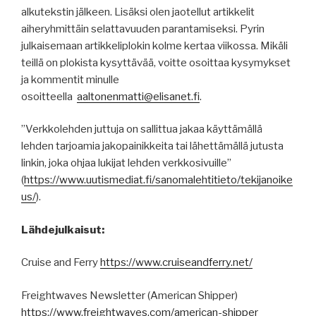
alkutekstin jälkeen. Lisäksi olen jaotellut artikkelit
aiheryhmittäin selattavuuden parantamiseksi. Pyrin
julkaisemaan artikkeliplokin kolme kertaa viikossa. Mikäli
teillä on plokista kysyttävää, voitte osoittaa kysymykset
ja kommentit minulle
osoitteella
aaltonenmatti@elisanet.fi
.
”Verkkolehden juttuja on sallittua jakaa käyttämällä
lehden tarjoamia jakopainikkeita tai lähettämällä jutusta
linkin, joka ohjaa lukijat lehden verkkosivuille”
(
https
://
www.uutismediat.fi
/sanomalehtitieto/
tekijanoike
us
/
).
Lähdejulkaisut:
Cruise and Ferry
https://www.cruiseandferry.net/
Freightwaves Newsletter (American Shipper)
https://www.freightwaves.com/american-shipper