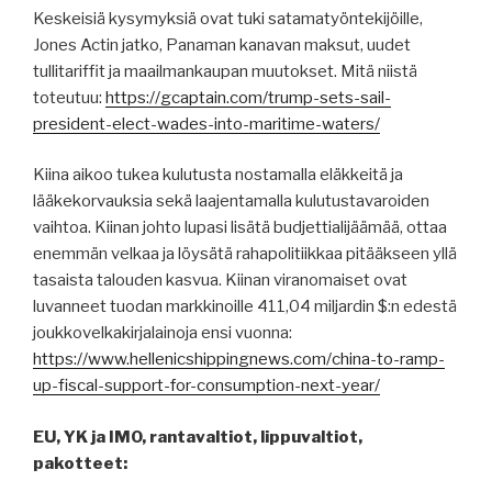
Keskeisiä kysymyksiä ovat tuki satamatyöntekijöille,
Jones Actin jatko, Panaman kanavan maksut, uudet
tullitariffit ja maailmankaupan muutokset. Mitä niistä
toteutuu:
https://gcaptain.com/trump-sets-sail-
president-elect-wades-into-maritime-waters/
Kiina aikoo tukea kulutusta nostamalla eläkkeitä ja
lääkekorvauksia sekä laajentamalla kulutustavaroiden
vaihtoa. Kiinan johto lupasi lisätä budjettialijäämää, ottaa
enemmän velkaa ja löysätä rahapolitiikkaa pitääkseen yllä
tasaista talouden kasvua. Kiinan viranomaiset ovat
luvanneet tuodan markkinoille 411,04 miljardin $:n edestä
joukkovelkakirjalainoja ensi vuonna:
https://www.hellenicshippingnews.com/china-to-ramp-
up-fiscal-support-for-consumption-next-year/
EU, YK ja IMO, rantavaltiot, lippuvaltiot,
pakotteet: