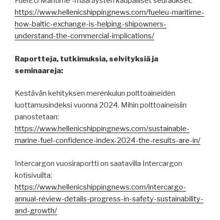
FuelEU Maritime -määräysten kaupalliset seuraukset:
https://www.hellenicshippingnews.com/fueleu-maritime-
how-baltic-exchange-is-helping-shipowners-
understand-the-commercial-implications/
Raportteja, tutkimuksia, selvityksiä ja
seminaareja:
Kestävän kehityksen merenkulun polttoaineiden
luottamusindeksi vuonna 2024. Mihin polttoaineisiin
panostetaan:
https://www.hellenicshippingnews.com/sustainable-
marine-fuel-confidence-index-2024-the-results-are-in/
Intercargon vuosiraportti on saatavilla Intercargon
kotisivuilta:
https://www.hellenicshippingnews.com/intercargo-
annual-review-details-progress-in-safety-sustainability-
and-growth/