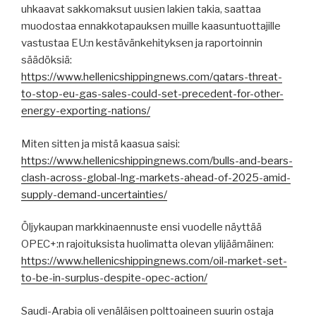
uhkaavat sakkomaksut uusien lakien takia, saattaa
muodostaa ennakkotapauksen muille kaasuntuottajille
vastustaa EU:n kestävänkehityksen ja raportoinnin
säädöksiä:
https://www.hellenicshippingnews.com/qatars-threat-
to-stop-eu-gas-sales-could-set-precedent-for-other-
energy-exporting-nations/
Miten sitten ja mistä kaasua saisi:
https://www.hellenicshippingnews.com/bulls-and-bears-
clash-across-global-lng-markets-ahead-of-2025-amid-
supply-demand-uncertainties/
Öljykaupan markkinaennuste ensi vuodelle näyttää
OPEC+:n rajoituksista huolimatta olevan ylijäämäinen:
https://www.hellenicshippingnews.com/oil-market-set-
to-be-in-surplus-despite-opec-action/
Saudi-Arabia oli venäläisen polttoaineen suurin ostaja