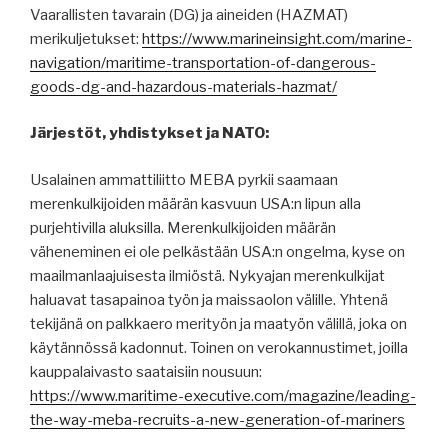
Vaarallisten tavarain (DG) ja aineiden (HAZMAT)
merikuljetukset:
https://www.marineinsight.com/marine-
navigation/maritime-transportation-of-dangerous-
goods-dg-and-hazardous-materials-hazmat/
Järjestöt, yhdistykset ja NATO:
Usalainen ammattiliitto MEBA pyrkii saamaan
merenkulkijoiden määrän kasvuun USA:n lipun alla
purjehtivilla aluksilla. Merenkulkijoiden määrän
väheneminen ei ole pelkästään USA:n ongelma, kyse on
maailmanlaajuisesta ilmiöstä. Nykyajan merenkulkijat
haluavat tasapainoa työn ja maissaolon välille. Yhtenä
tekijänä on palkkaero merityön ja maatyön välillä, joka on
käytännössä kadonnut. Toinen on verokannustimet, joilla
kauppalaivasto saataisiin nousuun:
https://www.maritime-executive.com/magazine/leading-
the-way-meba-recruits-a-new-generation-of-mariners