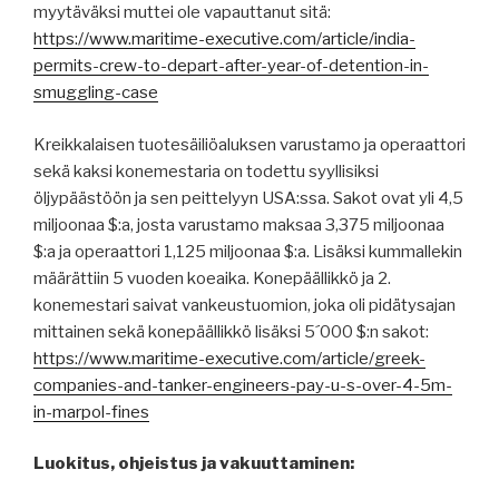
myytäväksi muttei ole vapauttanut sitä:
https://www.maritime-executive.com/article/india-
permits-crew-to-depart-after-year-of-detention-in-
smuggling-case
Kreikkalaisen tuotesäiliöaluksen varustamo ja operaattori
sekä kaksi konemestaria on todettu syyllisiksi
öljypäästöön ja sen peittelyyn USA:ssa. Sakot ovat yli 4,5
miljoonaa $:a, josta varustamo maksaa 3,375 miljoonaa
$:a ja operaattori 1,125 miljoonaa $:a. Lisäksi kummallekin
määrättiin 5 vuoden koeaika. Konepäällikkö ja 2.
konemestari saivat vankeustuomion, joka oli pidätysajan
mittainen sekä konepäällikkö lisäksi 5´000 $:n sakot:
https://www.maritime-executive.com/article/greek-
companies-and-tanker-engineers-pay-u-s-over-4-5m-
in-marpol-fines
Luokitus, ohjeistus ja vakuuttaminen: