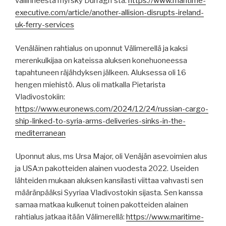
vallinneesta myrsky Durragh´sta:
https://www.maritime-
executive.com/article/another-allision-disrupts-ireland-
uk-ferry-services
Venäläinen rahtialus on uponnut Välimerellä ja kaksi
merenkulkijaa on kateissa aluksen konehuoneessa
tapahtuneen räjähdyksen jälkeen. Aluksessa oli 16
hengen miehistö. Alus oli matkalla Pietarista
Vladivostokiin:
https://www.euronews.com/2024/12/24/russian-cargo-
ship-linked-to-syria-arms-deliveries-sinks-in-the-
mediterranean
Uponnut alus, ms Ursa Major, oli Venäjän asevoimien alus
ja USA:n pakotteiden alainen vuodesta 2022. Useiden
lähteiden mukaan aluksen kansilasti viittaa vahvasti sen
määränpääksi Syyriaa Vladivostokin sijasta. Sen kanssa
samaa matkaa kulkenut toinen pakotteiden alainen
rahtialus jatkaa itään Välimerellä:
https://www.maritime-