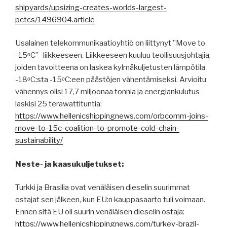
shipyards/upsizing-creates-worlds-largest-
pctcs/1496904.article
Usalainen telekommunikaatioyhtiö on liittynyt ”Move to
-15ᵒC” -liikkeeseen. Liikkeeseen kuuluu teollisuusjohtajia,
joiden tavoitteena on laskea kylmäkuljetusten lämpötila
-18ᵒC:sta -15ᵒC:een päästöjen vähentämiseksi. Arvioitu
vähennys olisi 17,7 miljoonaa tonnia ja energiankulutus
laskisi 25 terawattituntia:
https://www.hellenicshippingnews.com/orbcomm-joins-
move-to-15c-coalition-to-promote-cold-chain-
sustainability/
Neste- ja kaasukuljetukset:
Turkki ja Brasilia ovat venäläisen dieselin suurimmat
ostajat sen jälkeen, kun EU:n kauppasaarto tuli voimaan.
Ennen sitä EU oli suurin venäläisen dieselin ostaja:
https://www.hellenicshippingnews.com/turkey-brazil-