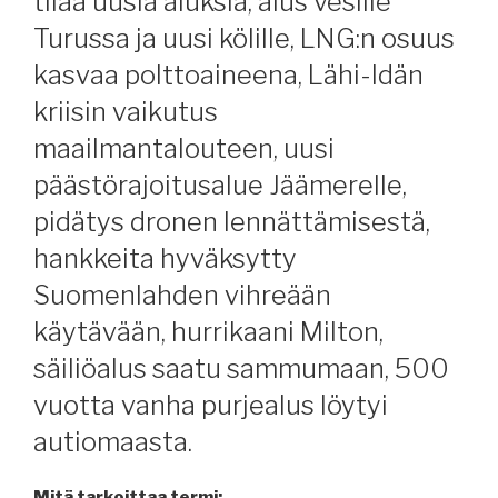
tilaa uusia aluksia, alus vesille
Turussa ja uusi kölille, LNG:n osuus
kasvaa polttoaineena, Lähi-Idän
kriisin vaikutus
maailmantalouteen, uusi
päästörajoitusalue Jäämerelle,
pidätys dronen lennättämisestä,
hankkeita hyväksytty
Suomenlahden vihreään
käytävään, hurrikaani Milton,
säiliöalus saatu sammumaan, 500
vuotta vanha purjealus löytyi
autiomaasta.
Mitä tarkoittaa termi: