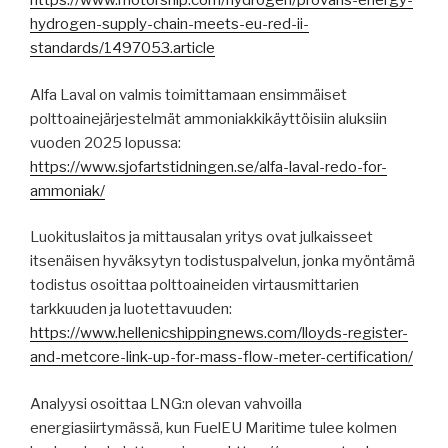
https://www.motorship.com/hydrogen/provaris-energy-
hydrogen-supply-chain-meets-eu-red-ii-
standards/1497053.article
Alfa Laval on valmis toimittamaan ensimmäiset
polttoainejärjestelmät ammoniakkikäyttöisiin aluksiin
vuoden 2025 lopussa:
https://www.sjofartstidningen.se/alfa-laval-redo-for-
ammoniak/
Luokituslaitos ja mittausalan yritys ovat julkaisseet
itsenäisen hyväksytyn todistuspalvelun, jonka myöntämä
todistus osoittaa polttoaineiden virtausmittarien
tarkkuuden ja luotettavuuden:
https://www.hellenicshippingnews.com/lloyds-register-
and-metcore-link-up-for-mass-flow-meter-certification/
Analyysi osoittaa LNG:n olevan vahvoilla
energiasiirtymässä, kun FuelEU Maritime tulee kolmen