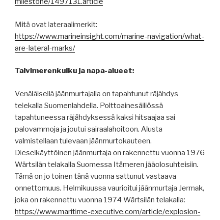
milestone/1497131.article
Mitä ovat lateraalimerkit:
https://www.marineinsight.com/marine-navigation/what-
are-lateral-marks/
Talvimerenkulku ja napa-alueet:
Venäläisellä jäänmurtajalla on tapahtunut räjähdys
telekalla Suomenlahdella. Polttoainesäiliössä
tapahtuneessa räjähdyksessä kaksi hitsaajaa sai
palovammoja ja joutui sairaalahoitoon. Alusta
valmistellaan tulevaan jäänmurtokauteen.
Dieselkäyttöinen jäänmurtaja on rakennettu vuonna 1976
Wärtsilän telakalla Suomessa Itämeren jääolosuhteisiin.
Tämä on jo toinen tänä vuonna sattunut vastaava
onnettomuus. Helmikuussa vaurioitui jäänmurtaja Jermak,
joka on rakennettu vuonna 1974 Wärtsilän telakalla:
https://www.maritime-executive.com/article/explosion-