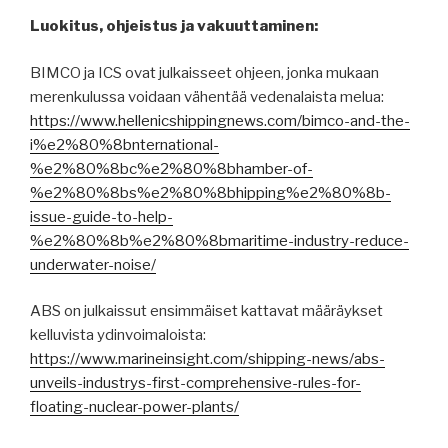
Luokitus, ohjeistus ja vakuuttaminen:
BIMCO ja ICS ovat julkaisseet ohjeen, jonka mukaan
merenkulussa voidaan vähentää vedenalaista melua:
https://www.hellenicshippingnews.com/bimco-and-the-
i%e2%80%8bnternational-
%e2%80%8bc%e2%80%8bhamber-of-
%e2%80%8bs%e2%80%8bhipping%e2%80%8b-
issue-guide-to-help-
%e2%80%8b%e2%80%8bmaritime-industry-reduce-
underwater-noise/
ABS on julkaissut ensimmäiset kattavat määräykset
kelluvista ydinvoimaloista:
https://www.marineinsight.com/shipping-news/abs-
unveils-industrys-first-comprehensive-rules-for-
floating-nuclear-power-plants/