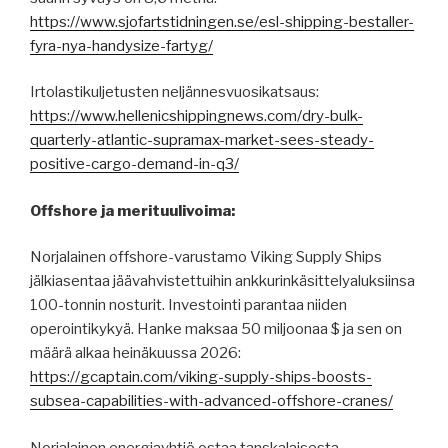
https://www.sjofartstidningen.se/esl-shipping-bestaller-
fyra-nya-handysize-fartyg/
Irtolastikuljetusten neljännesvuosikatsaus:
https://www.hellenicshippingnews.com/dry-bulk-
quarterly-atlantic-supramax-market-sees-steady-
positive-cargo-demand-in-q3/
Offshore ja merituulivoima:
Norjalainen offshore-varustamo Viking Supply Ships
jälkiasentaa jäävahvistettuihin ankkurinkäsittelyaluksiinsa
100-tonnin nosturit. Investointi parantaa niiden
operointikykyä. Hanke maksaa 50 miljoonaa $ ja sen on
määrä alkaa heinäkuussa 2026:
https://gcaptain.com/viking-supply-ships-boosts-
subsea-capabilities-with-advanced-offshore-cranes/
Norjalainen energiayhtiö ostaa tanskalaisesta