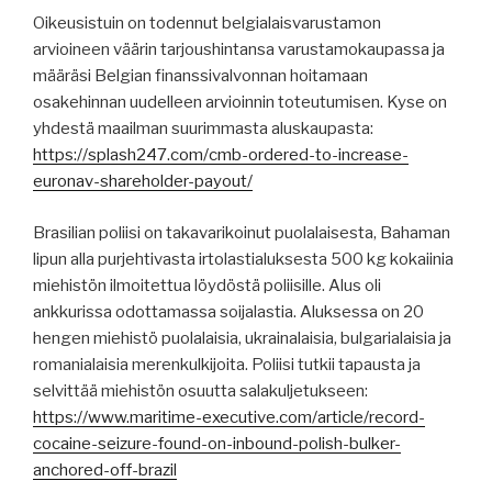
Oikeusistuin on todennut belgialaisvarustamon
arvioineen väärin tarjoushintansa varustamokaupassa ja
määräsi Belgian finanssivalvonnan hoitamaan
osakehinnan uudelleen arvioinnin toteutumisen. Kyse on
yhdestä maailman suurimmasta aluskaupasta:
https://splash247.com/cmb-ordered-to-increase-
euronav-shareholder-payout/
Brasilian poliisi on takavarikoinut puolalaisesta, Bahaman
lipun alla purjehtivasta irtolastialuksesta 500 kg kokaiinia
miehistön ilmoitettua löydöstä poliisille. Alus oli
ankkurissa odottamassa soijalastia. Aluksessa on 20
hengen miehistö puolalaisia, ukrainalaisia, bulgarialaisia ja
romanialaisia merenkulkijoita. Poliisi tutkii tapausta ja
selvittää miehistön osuutta salakuljetukseen:
https://www.maritime-executive.com/article/record-
cocaine-seizure-found-on-inbound-polish-bulker-
anchored-off-brazil