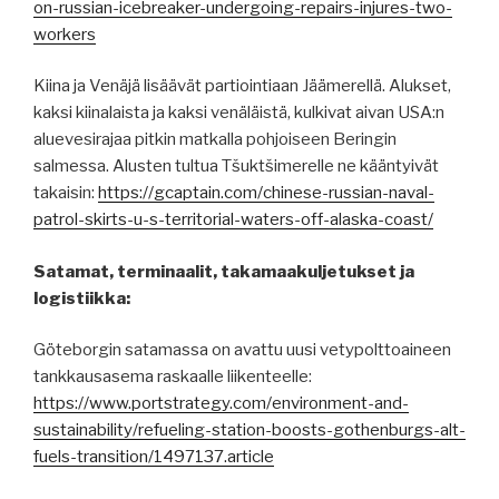
on-russian-icebreaker-undergoing-repairs-injures-two-
workers
Kiina ja Venäjä lisäävät partiointiaan Jäämerellä. Alukset,
kaksi kiinalaista ja kaksi venäläistä, kulkivat aivan USA:n
aluevesirajaa pitkin matkalla pohjoiseen Beringin
salmessa. Alusten tultua Tšuktšimerelle ne kääntyivät
takaisin:
https://gcaptain.com/chinese-russian-naval-
patrol-skirts-u-s-territorial-waters-off-alaska-coast/
Satamat, terminaalit, takamaakuljetukset ja
logistiikka:
Göteborgin satamassa on avattu uusi vetypolttoaineen
tankkausasema raskaalle liikenteelle:
https://www.portstrategy.com/environment-and-
sustainability/refueling-station-boosts-gothenburgs-alt-
fuels-transition/1497137.article