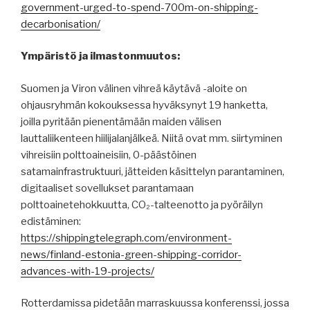
government-urged-to-spend-700m-on-shipping-
decarbonisation/
Ympäristö ja ilmastonmuutos:
Suomen ja Viron välinen vihreä käytävä -aloite on
ohjausryhmän kokouksessa hyväksynyt 19 hanketta,
joilla pyritään pienentämään maiden välisen
lauttaliikenteen hiilijalanjälkeä. Niitä ovat mm. siirtyminen
vihreisiin polttoaineisiin, 0-päästöinen
satamainfrastruktuuri, jätteiden käsittelyn parantaminen,
digitaaliset sovellukset parantamaan
polttoainetehokkuutta, CO₂-talteenotto ja pyöräilyn
edistäminen:
https://shippingtelegraph.com/environment-
news/finland-estonia-green-shipping-corridor-
advances-with-19-projects/
Rotterdamissa pidetään marraskuussa konferenssi, jossa