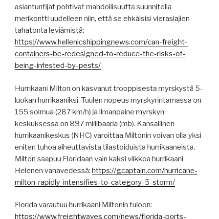
asiantuntijat pohtivat mahdollisuutta suunnitella
merikontti uudelleen niin, että se ehkäisisi vieraslajien
tahatonta leviämistä:
https://www.hellenicshippingnews.com/can-freight-
containers-be-redesigned-to-reduce-the-risks-of-
being-infested-by-pests/
Hurrikaani Milton on kasvanut trooppisesta myrskystä 5-
luokan hurrikaaniksi. Tuulen nopeus myrskyrintamassa on
155 solmua (287 km/h) ja ilmanpaine myrskyn
keskuksessa on 897 millibaaria (mb). Kansallinen
hurrikaanikeskus (NHC) varoittaa Miltonin voivan olla yksi
eniten tuhoa aiheuttavista tilastoiduista hurrikaaneista.
Milton saapuu Floridaan vain kaksi viikkoa hurrikaani
Helenen vanavedessä:
https://gcaptain.com/hurricane-
milton-rapidly-intensifies-to-category-5-storm/
Florida varautuu hurrikaani Miltonin tuloon:
https://www.freightwaves.com/news/florida-ports-