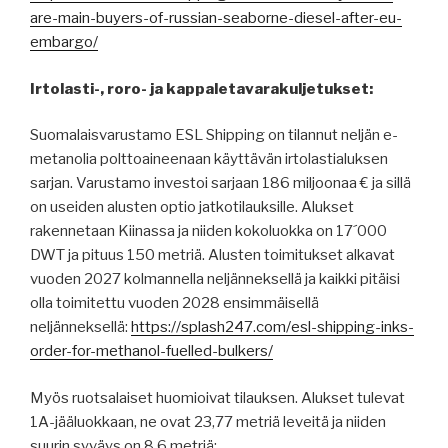
are-main-buyers-of-russian-seaborne-diesel-after-eu-
embargo/
Irtolasti-, roro- ja kappaletavarakuljetukset:
Suomalaisvarustamo ESL Shipping on tilannut neljän e-
metanolia polttoaineenaan käyttävän irtolastialuksen
sarjan. Varustamo investoi sarjaan 186 miljoonaa € ja sillä
on useiden alusten optio jatkotilauksille. Alukset
rakennetaan Kiinassa ja niiden kokoluokka on 17´000
DWT ja pituus 150 metriä. Alusten toimitukset alkavat
vuoden 2027 kolmannella neljänneksellä ja kaikki pitäisi
olla toimitettu vuoden 2028 ensimmäisellä
neljänneksellä:
https://splash247.com/esl-shipping-inks-
order-for-methanol-fuelled-bulkers/
Myös ruotsalaiset huomioivat tilauksen. Alukset tulevat
1A-jääluokkaan, ne ovat 23,77 metriä leveitä ja niiden
suurin syväys on 8,6 metriä: