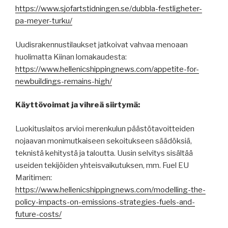
https://www.sjofartstidningen.se/dubbla-festligheter-
pa-meyer-turku/
Uudisrakennustilaukset jatkoivat vahvaa menoaan
huolimatta Kiinan lomakaudesta:
https://www.hellenicshippingnews.com/appetite-for-
newbuildings-remains-high/
Käyttövoimat ja vihreä siirtymä:
Luokituslaitos arvioi merenkulun päästötavoitteiden
nojaavan monimutkaiseen sekoitukseen säädöksiä,
teknistä kehitystä ja taloutta. Uusin selvitys sisältää
useiden tekijöiden yhteisvaikutuksen, mm. Fuel EU
Maritimen:
https://www.hellenicshippingnews.com/modelling-the-
policy-impacts-on-emissions-strategies-fuels-and-
future-costs/