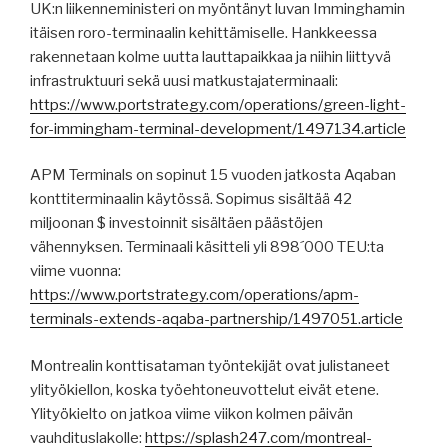
UK:n liikenneministeri on myöntänyt luvan Imminghamin
itäisen roro-terminaalin kehittämiselle. Hankkeessa
rakennetaan kolme uutta lauttapaikkaa ja niihin liittyvä
infrastruktuuri sekä uusi matkustajaterminaali:
https://www.portstrategy.com/operations/green-light-
for-immingham-terminal-development/1497134.article
APM Terminals on sopinut 15 vuoden jatkosta Aqaban
konttiterminaalin käytössä. Sopimus sisältää 42
miljoonan $ investoinnit sisältäen päästöjen
vähennyksen. Terminaali käsitteli yli 898´000 TEU:ta
viime vuonna:
https://www.portstrategy.com/operations/apm-
terminals-extends-aqaba-partnership/1497051.article
Montrealin konttisataman työntekijät ovat julistaneet
ylityökiellon, koska työehtoneuvottelut eivät etene.
Ylityökielto on jatkoa viime viikon kolmen päivän
vauhdituslakolle:
https://splash247.com/montreal-