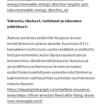
energy/renewable-energy-directive-targets-and-
rules/renewable-energy-directive_en
Valvonta, rikokset, tutkinnat ja oikeuden
päätökset:
Aluksen perämies pidätettiin Norjassa dronen
lennättämisestä satama-alueella. Kyseessä oli EU-
kansalainen mutta myös useita venäläisiä on pidätetty
tiettyjen kohteiden, kuten öljynporauslauttojen ja
lentokenttien, lähellä lennättämisestä. Nykyisessä
geopoliittisessa tilanteessa dronien ja muiden
epäilyttäviksi luokiteltavien esineiden käyttäminen ja
kuljettaminen saattaa johtaa syytteiden asettamiseen
maasta riippuen:
https://shippingtelegraph.com/maritime-insurance-
news/ships-officer-arrested-fined-after-flying-drone-
over-norwegian-port/