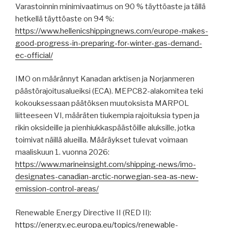
Varastoinnin minimivaatimus on 90 % täyttöaste ja tällä
hetkellä täyttöaste on 94 %:
https://www.hellenicshippingnews.com/europe-makes-
good-progress-in-preparing-for-winter-gas-demand-
ec-official/
IMO on määrännyt Kanadan arktisen ja Norjanmeren
päästörajoitusalueiksi (ECA). MEPC82-alakomitea teki
kokouksessaan päätöksen muutoksista MARPOL
liitteeseen VI, määräten tiukempia rajoituksia typen ja
rikin oksideille ja pienhiukkaspäästöille aluksille, jotka
toimivat näillä alueilla. Määräykset tulevat voimaan
maaliskuun 1. vuonna 2026:
https://www.marineinsight.com/shipping-news/imo-
designates-canadian-arctic-norwegian-sea-as-new-
emission-control-areas/
Renewable Energy Directive II (RED II):
https://energy.ec.europa.eu/topics/renewable-