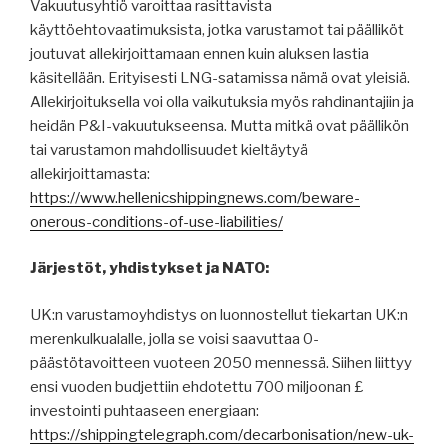
Vakuutusyhtiö varoittaa rasittavista
käyttöehtovaatimuksista, jotka varustamot tai päälliköt
joutuvat allekirjoittamaan ennen kuin aluksen lastia
käsitellään. Erityisesti LNG-satamissa nämä ovat yleisiä.
Allekirjoituksella voi olla vaikutuksia myös rahdinantajiin ja
heidän P&I-vakuutukseensa. Mutta mitkä ovat päällikön
tai varustamon mahdollisuudet kieltäytyä
allekirjoittamasta:
https://www.hellenicshippingnews.com/beware-
onerous-conditions-of-use-liabilities/
Järjestöt, yhdistykset ja NATO:
UK:n varustamoyhdistys on luonnostellut tiekartan UK:n
merenkulkualalle, jolla se voisi saavuttaa 0-
päästötavoitteen vuoteen 2050 mennessä. Siihen liittyy
ensi vuoden budjettiin ehdotettu 700 miljoonan £
investointi puhtaaseen energiaan:
https://shippingtelegraph.com/decarbonisation/new-uk-