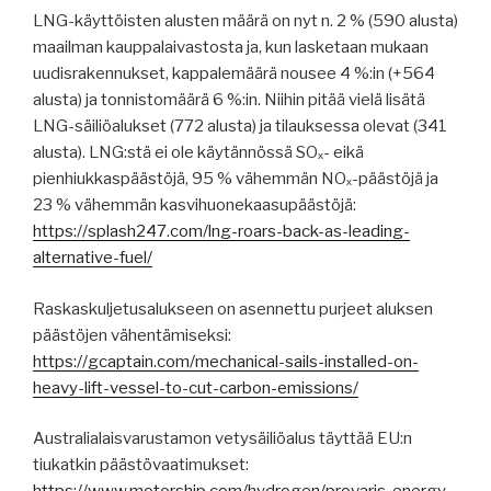
LNG-käyttöisten alusten määrä on nyt n. 2 % (590 alusta)
maailman kauppalaivastosta ja, kun lasketaan mukaan
uudisrakennukset, kappalemäärä nousee 4 %:in (+564
alusta) ja tonnistomäärä 6 %:in. Niihin pitää vielä lisätä
LNG-säiliöalukset (772 alusta) ja tilauksessa olevat (341
alusta). LNG:stä ei ole käytännössä SOₓ- eikä
pienhiukkaspäästöjä, 95 % vähemmän NOₓ-päästöjä ja
23 % vähemmän kasvihuonekaasupäästöjä:
https://splash247.com/lng-roars-back-as-leading-
alternative-fuel/
Raskaskuljetusalukseen on asennettu purjeet aluksen
päästöjen vähentämiseksi:
https://gcaptain.com/mechanical-sails-installed-on-
heavy-lift-vessel-to-cut-carbon-emissions/
Australialaisvarustamon vetysäiliöalus täyttää EU:n
tiukatkin päästövaatimukset: