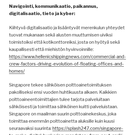
Navigointi, kommunikaatio, paikannus,
digitalisaatio, tieto ja kyber:
Kiihtyvä digitalisaatio ja lisääntyvät merenkulun yhteydet
tuovat mukanaan sekä alusten muuttumisen uiviksi
toimistoiksi että kotikonttoreiksi, josta on hyötyä sekä
kaupallisesti että miehistön hyvinvoinnille:
https://www.hellenicshippingnews.com/commercial-and-
crew-factors-driving-evolution-of-floating-offices-and-
homes/
Singapore tekee sähköisen polttoainetoimituksen
pakolliseksi ensi vuoden huhtikuusta alkaen. Kaikkien
polttoaineentoimittajien tulee tarjota palveluitaan
sähköisesti ja toimittaa sähköinen kuitti palveluistaan.
Singapore on maailman suurin polttoainekeskus, joka
toimittaa enemmän polttoainetta aluksille kuin kuusi
seuraavaksi suurinta:
https://splash247.com/singapore-