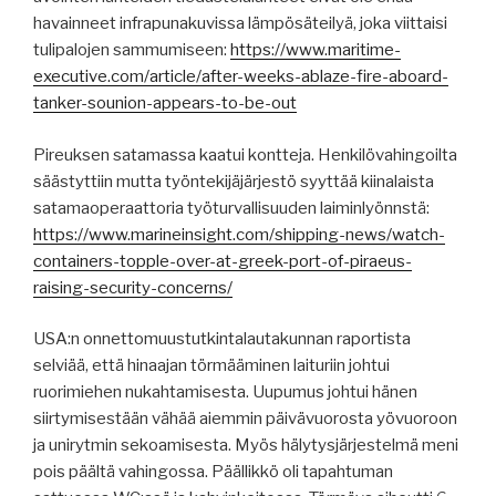
havainneet infrapunakuvissa lämpösäteilyä, joka viittaisi
tulipalojen sammumiseen:
https://www.maritime-
executive.com/article/after-weeks-ablaze-fire-aboard-
tanker-sounion-appears-to-be-out
Pireuksen satamassa kaatui kontteja. Henkilövahingoilta
säästyttiin mutta työntekijäjärjestö syyttää kiinalaista
satamaoperaattoria työturvallisuuden laiminlyönnstä:
https://www.marineinsight.com/shipping-news/watch-
containers-topple-over-at-greek-port-of-piraeus-
raising-security-concerns/
USA:n onnettomuustutkintalautakunnan raportista
selviää, että hinaajan törmääminen laituriin johtui
ruorimiehen nukahtamisesta. Uupumus johtui hänen
siirtymisestään vähää aiemmin päivävuorosta yövuoroon
ja unirytmin sekoamisesta. Myös hälytysjärjestelmä meni
pois päältä vahingossa. Päällikkö oli tapahtuman