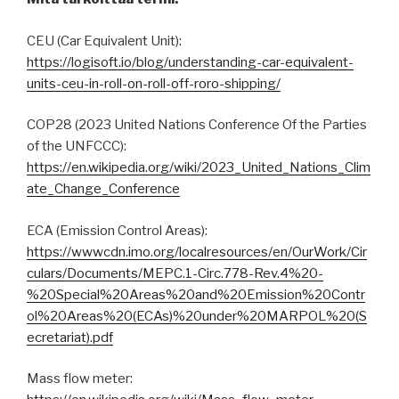
CEU (Car Equivalent Unit):
https://logisoft.io/blog/understanding-car-equivalent-
units-ceu-in-roll-on-roll-off-roro-shipping/
COP28 (2023 United Nations Conference Of the Parties
of the UNFCCC):
https://en.wikipedia.org/wiki/2023_United_Nations_Clim
ate_Change_Conference
ECA (Emission Control Areas):
https://wwwcdn.imo.org/localresources/en/OurWork/Cir
culars/Documents/MEPC.1-Circ.778-Rev.4%20-
%20Special%20Areas%20and%20Emission%20Contr
ol%20Areas%20(ECAs)%20under%20MARPOL%20(S
ecretariat).pdf
Mass flow meter: