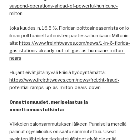
suspend-operations-ahead-of-powerful-hurricane-
milton
Joka kuudes, n. 16,5 %, Floridan polttoaineasemista on jo
ilman polttoainetta ihmisten paetessa hurrikaani Miltonin
alta:
https://www.freightwaves.com/news/1-in-6-florida-
gas-stations-already-out-of-gas-as-hurricane-milton-
nears
Huijarit eivät jätä hyvää kriisiä hyödyntämättä:
https://www.freightwaves.com/news/freight-fraud-
potential-ramps-up-as-milton-bears-down
Onnettomuudet, meripelastus ja
onnettomuustutkinta:
Viikkojen palonsammutuksen jälkeen Punaisella merellä
palanut öljysäiliöalus on saatu sammutettua. Useat
avointen lähteiden tiedustelulähteet eivät ole enää