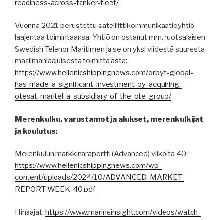
readiness-across-tanker-fleet/
Vuonna 2021 perustettu satelliittikommunikaatioyhtiö
laajentaa toimintaansa. Yhtiö on ostanut mm. ruotsalaisen
Swedish Telenor Maritimen ja se on yksi viidestä suuresta
maailmanlaajuisesta toimittajasta:
https://www.hellenicshippingnews.com/orbyt-global-
has-made-a-significant-investment-by-acquiring-
otesat-maritel-a-subsidiary-of-the-ote-group/
Merenkulku, varustamot ja alukset, merenkulkijat
ja koulutus:
Merenkulun markkinaraportti (Advanced) viikolta 40:
https://www.hellenicshippingnews.com/wp-
content/uploads/2024/10/ADVANCED-MARKET-
REPORT-WEEK-40.pdf
Hinaajat:
https://www.marineinsight.com/videos/watch-