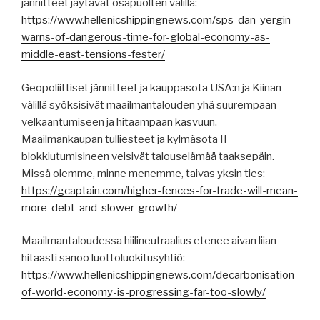
jännitteet jäytävät osapuolten välillä:
https://www.hellenicshippingnews.com/sps-dan-yergin-
warns-of-dangerous-time-for-global-economy-as-
middle-east-tensions-fester/
Geopoliittiset jännitteet ja kauppasota USA:n ja Kiinan
välillä syöksisivät maailmantalouden yhä suurempaan
velkaantumiseen ja hitaampaan kasvuun.
Maailmankaupan tulliesteet ja kylmäsota II
blokkiutumisineen veisivät talouselämää taaksepäin.
Missä olemme, minne menemme, taivas yksin ties:
https://gcaptain.com/higher-fences-for-trade-will-mean-
more-debt-and-slower-growth/
Maailmantaloudessa hiilineutraalius etenee aivan liian
hitaasti sanoo luottoluokitusyhtiö:
https://www.hellenicshippingnews.com/decarbonisation-
of-world-economy-is-progressing-far-too-slowly/