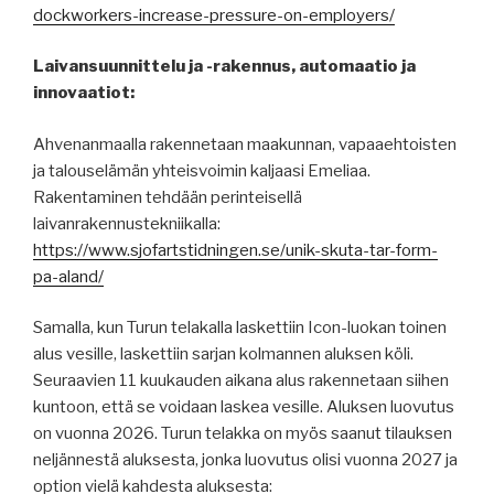
dockworkers-increase-pressure-on-employers/
Laivansuunnittelu ja -rakennus, automaatio ja
innovaatiot:
Ahvenanmaalla rakennetaan maakunnan, vapaaehtoisten
ja talouselämän yhteisvoimin kaljaasi Emeliaa.
Rakentaminen tehdään perinteisellä
laivanrakennustekniikalla:
https://www.sjofartstidningen.se/unik-skuta-tar-form-
pa-aland/
Samalla, kun Turun telakalla laskettiin Icon-luokan toinen
alus vesille, laskettiin sarjan kolmannen aluksen köli.
Seuraavien 11 kuukauden aikana alus rakennetaan siihen
kuntoon, että se voidaan laskea vesille. Aluksen luovutus
on vuonna 2026. Turun telakka on myös saanut tilauksen
neljännestä aluksesta, jonka luovutus olisi vuonna 2027 ja
option vielä kahdesta aluksesta: