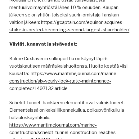
merituulivoimayhtiöstä lähes 10 % osuuden. Kaupan
jälkeen se on yhtiön toiseksi suurin omistaja Tanskan
valtion jälkeen:
https://gcaptain.com/equinor-acquires-
stake-in-orsted-becoming-second-largest-shareholder/
Väylät, kanavat ja sisävedet:
Kolme Cuxhavenin sulkuporttia on käynyt läpi 6-
vuotiskautisen määräaikaishuoltonsa. Huolto kestää viisi
kuukatta:
https://www.maritimejournal.com/marine-
construction/six-yearly-lock-gate-maintenance-
completed/1497132.article
Scheldt Tunnel -hankkeen elementit ovat valmistuneet.
Elementeissä on kaksi liikennekuilua, polkupyöräkuilu ja
hätäuloskäyntikuilu:
https://www.maritimejournal.com/marine-
construction/scheldt-tunnel-construction-reaches-