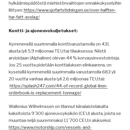
hylkäämispäätöstä miehistönvaihtojen ennakkokyselyihin
liittyen:
https://www.sjofartstidningen.se/over-halften-
har-fatt-avslag/
Kontti- ja ajoneuvokuljetukset:
Kymmenellä suurimmalla konttivarustamolla on 431
alusta (yli 5,9 miljoonaa TEU:ta) tilauksessa. Niistä
arvioidaan (Alphaliner) olevan 44 % korvausinvestointeja.
Jos 25 vuotta pidetään konttialuksen elinkaarena, on
kyseisillä kymmenellä suurimmalla varustamolla 683 yli
20 vuotta vanhaa alusta (yli 2,6 miljoonaa TEU:ta):
https://splash247.com/44-of-record-global-liner-
orderbook-is-replacement-tonnage/
Wallenius Wilhelmssen on tilannut kiinalaistelakalta
kaksitoista 9´300 ajoneuvoyksikön (CEU) alusta, joista se
muuntaa neljä suuremmaksi 11´700 CEU:n alukseksi:
https://www.motorship.com/vessels-and-