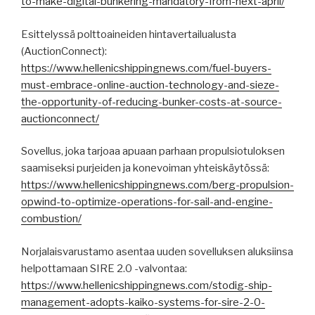
to-make-digital-bunkering-mandatory-from-next-april/
Esittelyssä polttoaineiden hintavertailualusta
(AuctionConnect):
https://www.hellenicshippingnews.com/fuel-buyers-
must-embrace-online-auction-technology-and-sieze-
the-opportunity-of-reducing-bunker-costs-at-source-
auctionconnect/
Sovellus, joka tarjoaa apuaan parhaan propulsiotuloksen
saamiseksi purjeiden ja konevoiman yhteiskäytössä:
https://www.hellenicshippingnews.com/berg-propulsion-
opwind-to-optimize-operations-for-sail-and-engine-
combustion/
Norjalaisvarustamo asentaa uuden sovelluksen aluksiinsa
helpottamaan SIRE 2.0 -valvontaa:
https://www.hellenicshippingnews.com/stodig-ship-
management-adopts-kaiko-systems-for-sire-2-0-