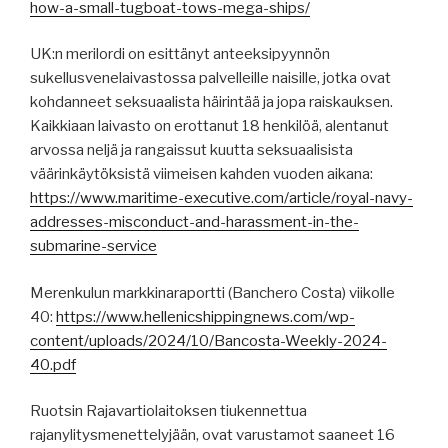
how-a-small-tugboat-tows-mega-ships/
UK:n merilordi on esittänyt anteeksipyynnön
sukellusvenelaivastossa palvelleille naisille, jotka ovat
kohdanneet seksuaalista häirintää ja jopa raiskauksen.
Kaikkiaan laivasto on erottanut 18 henkilöä, alentanut
arvossa neljä ja rangaissut kuutta seksuaalisista
väärinkäytöksistä viimeisen kahden vuoden aikana:
https://www.maritime-executive.com/article/royal-navy-
addresses-misconduct-and-harassment-in-the-
submarine-service
Merenkulun markkinaraportti (Banchero Costa) viikolle
40:
https://www.hellenicshippingnews.com/wp-
content/uploads/2024/10/Bancosta-Weekly-2024-
40.pdf
Ruotsin Rajavartiolaitoksen tiukennettua
rajanylitysmenettelyjään, ovat varustamot saaneet 16