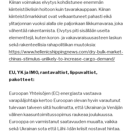
Kiinan voimakas elvytys kohdistunee enemmän
kiinteistökriisin hoitoon kuin tavarakauppaan. Kiinan
kiinteistömarkkinat ovat velkaantuneet pahasti eikä
ylitarjonnan vuoksi alalla ole paljonkaan liikkumavaraa, joka
vähentää rakentamista. Elvytys piti sisällään useita
elementtejä, kuten koron- ja vakavaraisuusasteen laskun
sekä rakenteellisia rahapolitiikan muutoksia:
https://www.hellenicshippingnews.com/dry-bulk-market-
chinas-stimulus-unlikely-to-increase-cargo-demand/
EU, YK ja IMO, rantavaltiot, lippuvaltiot,
pakotteet:
Euroopan Yhteisöjen (EC) energiasta vastaava
varapääjohtaja kertoo Euroopan olevan hyvin varautunut
tulevaan talveen siitä huolimatta, että Ukrainan ja Venäjän
välinen kaasuntoimitussopimus raukeaa joulukuussa.
Eurooppa on varmistanut saatavuuden muualta, vaikka
sekä Ukrainan sota että Lähi-Idän kriisit nostavat hintaa.