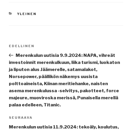
KATEGORIAT
YLEINEN
Artikkelien
Edellinen
EDELLINEN
selaus
artikkeli
Merenkulun uutisia 9.9.2024: NAPA, vihreät
investoinnit merenkulkuun, liika turismi, luokaton
ja liputon alus Jäämerelle, satamalakot,
Norsepower, päällikön näkemys uusista
polttoaineista, Kiinan meritiehanke, naisten
asema merenkulussa -selvitys, pakotteet, force
majeure, muoviroska merissä, Punaisella merellä
palaa edelleen, Titanic.
Seuraava
SEURAAVA
artikkeli
Merenkulun uutisia 11.9.2024: tekoäly, koulutus,