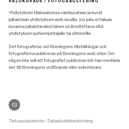
VALOKUVAUS / FOTOGRAGEFERING
Yhdistyksen tilaisuuksissa valokuvataan ja kuvat
julkaistaan yhdistyksen web sivuilla. Jos joku ei haluaa
kuvansa julkaistavaksi hänen on ilmoitettava siitä
yhdistyksen puheenjohtajalle tai sihteerille.
Det fotograferas vid föreningens tillställningar och
fotografierna publiceras på föreningens web sidor. Om
någon inte will att fotografiet publiceras bör han meddela
det till föreningens ordförande eller sekreterare.
Sähköposti
Tietosuojaseloste / Dataskyddsbeskrivning