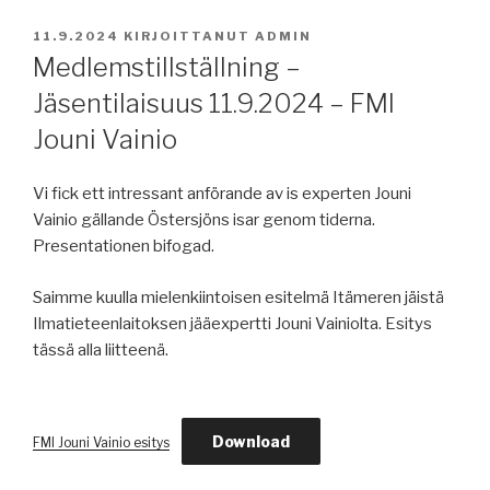
JULKAISTU
11.9.2024
KIRJOITTANUT
ADMIN
Medlemstillställning –
Jäsentilaisuus 11.9.2024 – FMI
Jouni Vainio
Vi fick ett intressant anförande av is experten Jouni
Vainio gällande Östersjöns isar genom tiderna.
Presentationen bifogad.
Saimme kuulla mielenkiintoisen esitelmä Itämeren jäistä
Ilmatieteenlaitoksen jääexpertti Jouni Vainiolta. Esitys
tässä alla liitteenä.
Download
FMI Jouni Vainio esitys