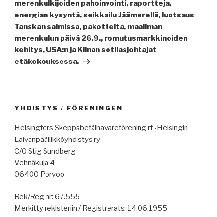
merenkulkijoiden pahoinvointi, raportteja,
energian kysyntä, seikkailu Jäämerellä, luotsaus
Tanskan salmissa, pakotteita, maailman
merenkulun päivä 26.9., romutusmarkkinoiden
kehitys, USA:n ja Kiinan sotilasjohtajat
etäkokouksessa.
YHDISTYS / FÖRENINGEN
Helsingfors Skeppsbefälhavareförening rf -Helsingin
Laivanpäällikköyhdistys ry
C/0 Stig Sundberg
Vehnäkuja 4
06400 Porvoo
Rek/Reg nr: 67.555
Merkitty rekisteriin / Registrerats: 14.06.1955