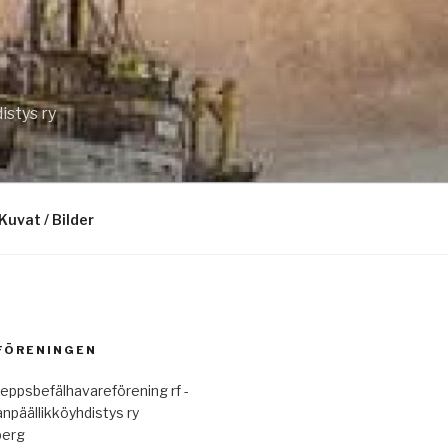
istys ry
Kuvat / Bilder
 FÖRENINGEN
eppsbefälhavareförening rf -
anpäällikköyhdistys ry
berg