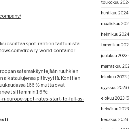
toukokuu 202
huhtikuu 2024
/company/
maaliskuu 20
helmikuu 202
si osoittaa spot-rahtien taittumista:
tammikuu 202
gnews.com/drewry-world-container-
joulukuu 2023
marraskuu 20
Euroopan satamakäyntejään ruuhkien
lokakuu 2023
(
n aikataulujensa pitävyyttä. Konttien
 kuukaudessa 166 % mutta ovat
syyskuu 2023
(
eneet sittemmin 1,6 %:
elokuu 2023
(5
-n-europe-spot-rates-start-to-fall-as-
heinäkuu 2023
asti
kesäkuu 2023