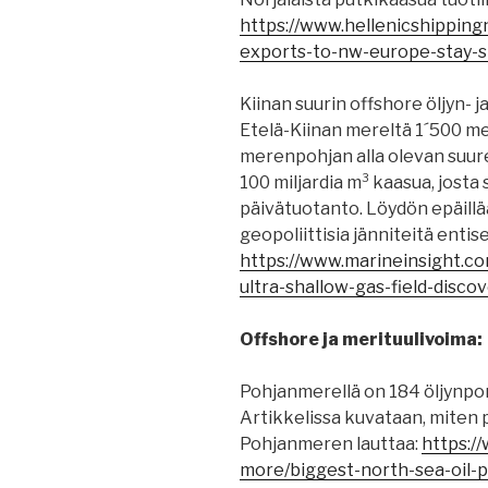
https://www.hellenicshippin
exports-to-nw-europe-stay-st
Kiinan suurin offshore öljyn-
Etelä-Kiinan mereltä 1´500 me
merenpohjan alla olevan suure
100 miljardia m³ kaasua, josta 
päivätuotanto. Löydön epäillä
geopoliittisia jänniteitä entis
https://www.marineinsight.co
ultra-shallow-gas-field-disco
Offshore ja merituulivoima:
Pohjanmerellä on 184 öljynpor
Artikkelissa kuvataan, miten po
Pohjanmeren lauttaa:
https:/
more/biggest-north-sea-oil-p