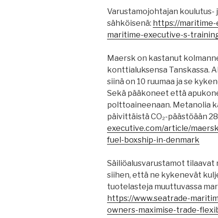
Varustamojohtajan koulutus- j
sähköisenä:
https://maritime
maritime-executive-s-trainin
Maersk on kastanut kolmanne
konttialuksensa Tanskassa. 
siinä on 10 ruumaa ja se kyken
Sekä pääkoneet että apukonee
polttoaineenaan. Metanolia 
päivittäistä CO₂-päästöään 28
executive.com/article/maers
fuel-boxship-in-denmark
Säiliöalusvarustamot tilaavat
siihen, että ne kykenevät kul
tuotelasteja muuttuvassa mar
https://www.seatrade-mariti
owners-maximise-trade-flexib