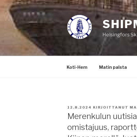
Siirry
sisältöön
SHIP
Helsingfors Sk
Koti-Hem
Matin palsta
JULKAISTU
12.8.2024
KIRJOITTANUT
MA
Merenkulun uutisia
omistajuus, raportt