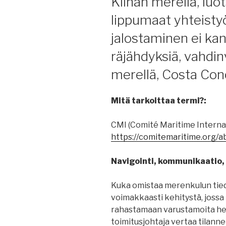
Kiinan merellä, luot
lippumaat yhteistyö
jalostaminen ei kann
räjähdyksiä, vahdin
merellä, Costa Con
Mitä tarkoittaa termi?:
CMI (Comité Maritime Internat
https://comitemaritime.org/a
Navigointi, kommunikaatio, 
Kuka omistaa merenkulun tiedon
voimakkaasti kehitystä, jossa 
rahastamaan varustamoita hei
toimitusjohtaja vertaa tilann