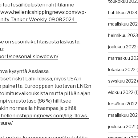
toukokuu 202
ja tuotesäiliöalusten rahtitilanne
//www.hellenicshippingnews.com/wp-
huhtikuu 2023
inity-Tanker-Weekly-09.08.2024-
maaliskuu 202
helmikuu 2023
se on sesonkikohtaisesta laskusta,
joulukuu 2022
u:
eport/seasonal-slowdown/
marraskuu 20
lokakuu 2022
(
ova kysyntä Aasiassa,
tiset riskit Lähi-Idässä, myös USA:n
syyskuu 2022
(
a painetta. Eurooppaan tuotavan LNG:n
elokuu 2022
(1
 toimitusvaikeuksista mutta pitkän ajan
i varastotaso (86 %) hillitsee
kesäkuu 2022
nkin normaalia hitaampaa ja pitää
maaliskuu 202
.hellenicshippingnews.com/lng-flows-
sure/
joulukuu 2021
(
in Luoteis-Eurooppaan ennätystahtiin:
marraskuu 20