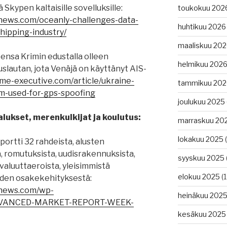
tä Skypen kaltaisille sovelluksille:
toukokuu 202
gnews.com/oceanly-challenges-data-
huhtikuu 2026
hipping-industry/
maaliskuu 20
ensa Krimin edustalla olleen
helmikuu 202
autan, jota Venäjä on käyttänyt AIS-
ime-executive.com/article/ukraine-
tammikuu 202
rm-used-for-gps-spoofing
joulukuu 2025
lukset, merenkulkijat ja koulutus:
marraskuu 20
lokakuu 2025
(
portti 32 rahdeista, alusten
, romutuksista, uudisrakennuksista,
syyskuu 2025
valuuttaeroista, yleisimmistä
elokuu 2025
(1
iden osakekehityksestä:
gnews.com/wp-
heinäkuu 202
ADVANCED-MARKET-REPORT-WEEK-
kesäkuu 2025