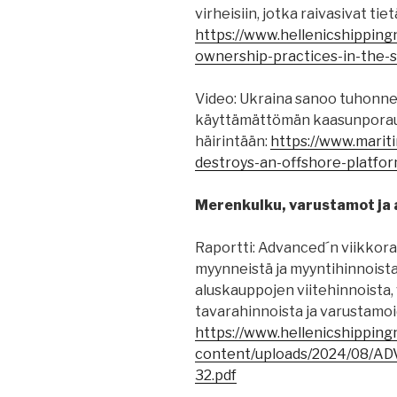
virheisiin, jotka raivasivat tie
https://www.hellenicshippin
ownership-practices-in-the-s
Video: Ukraina sanoo tuhonne
käyttämättömän kaasunporausl
häirintään:
https://www.marit
destroys-an-offshore-platfo
Merenkulku, varustamot ja a
Raportti: Advanced´n viikkora
myynneistä ja myyntihinnoista
aluskauppojen viitehinnoista, 
tavarahinnoista ja varustamo
https://www.hellenicshippin
content/uploads/2024/08/
32.pdf