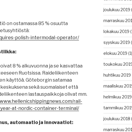
joulukuu 2019
(
marraskuu 20
tiö on ostamassa 85 % osuutta
jetusyhtiöstä:
lokakuu 2019
(
quires-polish-intermodal-operator/
syyskuu 2019
(
tiikka:
elokuu 2019
(1
toukokuu 201
oivat 8 % alkuvuonna ja se kasvattaa
teeseen Ruotsissa. Raideliikenteen
huhtikuu 2019
en käyttöä. Göteborgin satamaa
maaliskuu 201
 keskuksena sekä suomalaiset että
aideliikenteen lastauspaikkoja olivat mm.
helmikuu 2019
/www.hellenicshippingnews.com/rail-
tammikuu 201
year-at-nordic-container-terminal/
joulukuu 2018
(
nus, automaatio ja innovaatiot:
marraskuu 20