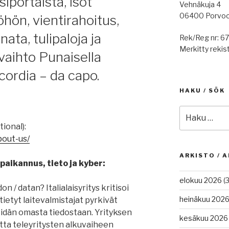
siportaista, isot
Vehnäkuja 4
06400 Porvo
hön, vientirahoitus,
ata, tulipaloja ja
Rek/Reg nr: 6
Merkitty rekist
vaihto Punaisella
cordia – da capo.
HAKU / SÖK
Etsi:
ional):
bout-us/
ARKISTO / A
paikannus, tieto ja kyber:
elokuu 2026
(3
 / datan? Italialaisyritys kritisoi
heinäkuu 202
tietyt laitevalmistajat pyrkivät
dän omasta tiedostaan. Yrityksen
kesäkuu 2026
etta teleyritysten alkuvaiheen