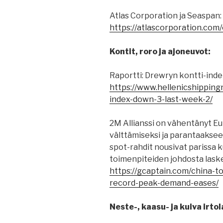
Atlas Corporation ja Seaspan:
https://atlascorporation.com
Kontit, roro ja ajoneuvot:
Raportti: Drewryn kontti-indek
https://www.hellenicshippin
index-down-3-last-week-2/
2M Allianssi on vähentänyt 
välttämiseksi ja parantaaksee
spot-rahdit nousivat parissa
toimenpiteiden johdosta lask
https://gcaptain.com/china-to
record-peak-demand-eases/
Neste-, kaasu- ja kuiva irtol