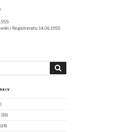
o
7.555
eriin / Registrerats: 14.06.1955
Haku
RKIV
)
6
(16)
(14)