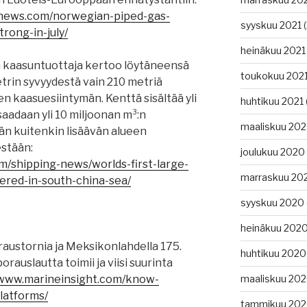
gnews.com/norwegian-piped-gas-
syyskuu 2021
(
rong-in-july/
heinäkuu 2021
 ja kaasuntuottaja kertoo löytäneensä
toukokuu 202
trin syvyydestä vain 210 metriä
n kaasuesiintymän. Kenttä sisältää yli
huhtikuu 2021
saadaan yli 10 miljoonan m³:n
maaliskuu 202
än kuitenkin lisäävän alueen
estään:
joulukuu 2020
m/shipping-news/worlds-first-large-
marraskuu 20
vered-in-south-china-sea/
syyskuu 2020
heinäkuu 202
austornia ja Meksikonlahdella 175.
huhtikuu 2020
rauslautta toimii ja viisi suurinta
/www.marineinsight.com/know-
maaliskuu 20
latforms/
tammikuu 20