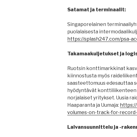
Satamat ja terminaalit:
Singaporelainen terminaaliyh
puolalaisesta intermodaalikul
https://splash247.com/psa-ac
Takamaakuljetukset ja logis
Ruotsin konttimarkkinat kasv
kiinnostusta myös raideliiken
saasteettomuus edesauttaa s
hyödyntävät konttiliikenteen
norjalaiset yritykset. Uusia r
Haaparanta ja Uumaja:
https:/
volumes-on-track-for-record-
Laivansuunnittelu ja -raken