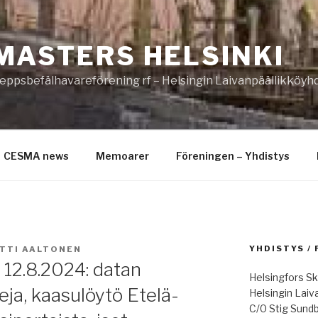
MASTERS HELSINKI
eppsbefälhavareförening rf – Helsingin Laivanpäällikköyhd
CESMA news
Memoarer
Föreningen – Yhdistys
YHDISTYS /
TTI AALTONEN
 12.8.2024: datan
Helsingfors Sk
eja, kaasulöytö Etelä-
Helsingin Laiv
C/0 Stig Sund