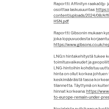
Raportti: Affinityn raakaöljy- 
osoittaa laskusuuntaa:
https:
content/uploads/2024/08/Aff
HSN.pdf
Raportti: Gibsonin mukaan ky
joka loppuvuodesta korjaantu
https://www.gibsons.co.uk/r
LNG:n hintakehitystä tukee k
toimitusvaikeudet ja geopoliit
LNG-hintoihin kohdistuu uutt
hinta on ollut korkea johtuen
keskimääräistä tasoa korkeamp
tilannetta. Täyttymä on kuite
hinnat korkeana:
https://www
to-europe-remain-under-pres
Norjalaista putkikaasua tuoti