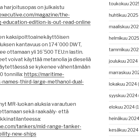
toukokuu 202
a harjoitusopas on julkaistu
-executive.com/magazine/the-
huhtikuu 2025
g-education-edition-is-out-read-online
maaliskuu 20
n kaksipolttoainekäyttöisen
helmikuu 202
Aluksen kantavuus on 174´000 DWT,
tammikuu 202
ee ottamaan yli 16´500 TEU:n lastin.
t voivat käyttää metanolia ja dieseliä
joulukuu 2024
käytettäessä se kykenee vähentämään
marraskuu 20
0 tonnilla:
https://maritime-
k-names-third-large-methanol-dual-
lokakuu 2024
(
syyskuu 2024
 nyt MR-luokan aluksia varautuen
elokuu 2024
(1
jettamaan sekä raakaäly- että
heinäkuu 202
kkinatilanteessa:
me.com/tankers/mid-range-tanker-
kesäkuu 2024
ility-new-ships