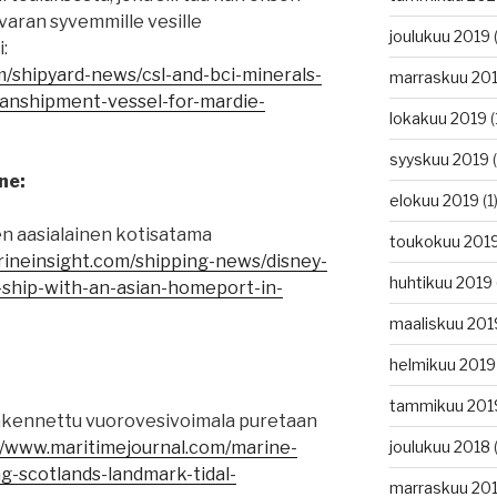
varan syvemmille vesille
joulukuu 2019
(
:
m/shipyard-news/csl-and-bci-minerals-
marraskuu 20
anshipment-vessel-for-mardie-
lokakuu 2019
(
syyskuu 2019
(
ne:
elokuu 2019
(1
en aasialainen kotisatama
toukokuu 201
rineinsight.com/shipping-news/disney-
huhtikuu 2019
st-ship-with-an-asian-homeport-in-
maaliskuu 201
helmikuu 2019
tammikuu 201
akennettu vuorovesivoimala puretaan
//www.maritimejournal.com/marine-
joulukuu 2018
(
g-scotlands-landmark-tidal-
marraskuu 20