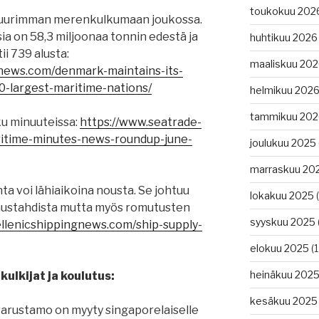
toukokuu 202
 suurimman merenkulkumaan joukossa.
ia on 58,3 miljoonaa tonnin edestä ja
huhtikuu 2026
ii 739 alusta:
maaliskuu 20
gnews.com/denmark-maintains-its-
0-largest-maritime-nations/
helmikuu 202
tammikuu 202
u minuuteissa:
https://www.seatrade-
itime-minutes-news-roundup-june-
joulukuu 2025
marraskuu 20
onta voi lähiaikoina nousta. Se johtuu
lokakuu 2025
(
austahdista mutta myös romutusten
syyskuu 2025
llenicshippingnews.com/ship-supply-
elokuu 2025
(1
heinäkuu 202
ulkijat ja koulutus:
kesäkuu 2025
varustamo on myyty singaporelaiselle