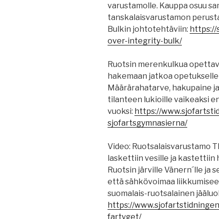
varustamolle. Kauppa osuu sa
tanskalaisvarustamon perustaja
Bulkin johtotehtäviin:
https:/
over-integrity-bulk/
Ruotsin merenkulkua opettava
hakemaan jatkoa opetukselle h
Määrärahatarve, hakupaine ja
tilanteen lukioille vaikeaksi 
vuoksi:
https://www.sjofartsti
sjofartsgymnasierna/
Video: Ruotsalaisvarustamo T
laskettiin vesille ja kastettiin
Ruotsin järville Vänern´lle ja 
että sähkövoimaa liikkumisee
suomalais-ruotsalainen jääluo
https://www.sjofartstidningen
fartyget/