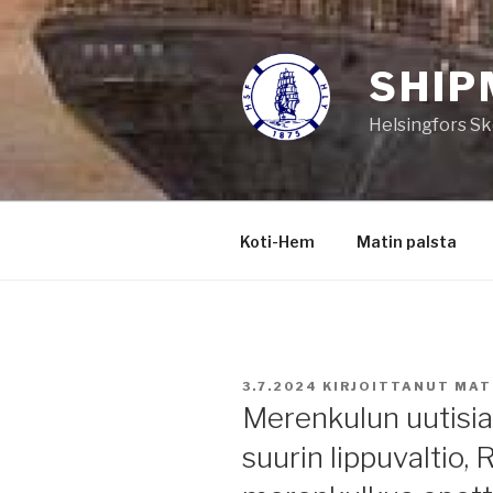
Siirry
sisältöön
SHIP
Helsingfors Sk
Koti-Hem
Matin palsta
JULKAISTU
3.7.2024
KIRJOITTANUT
MAT
Merenkulun uutisia
suurin lippuvaltio,