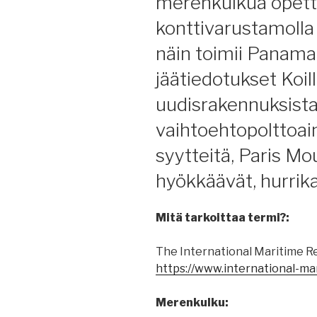
merenkulkua opettav
konttivarustamoll
näin toimii Panaman
jäätiedotukset Koil
uudisrakennuksist
vaihtoehtopolttoaine
syytteitä, Paris Mo
hyökkäävät, hurrika
Mitä tarkoittaa termi?:
The International Maritime R
https://www.international-ma
Merenkulku: