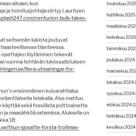
maan aikaan, kun
toukokuu 202
 ja toimitusjohtaja siirtyy Lauritzen
huhtikuu 2025
/splash247.com/centurion-bulk-takes-
maaliskuu 20
helmikuu 202
t seitsemän lukiota joutuvat
aasteellisessa tilanteessa.
tammikuu 202
 opettajien löytäminen tekevät
joulukuu 2024
ensi vuonna tehtävän lukiouudistuksen
dningen.se/flera-utmaningar-for-
marraskuu 20
lokakuu 2024
(
hun´n ensimmäinen kuivarahtialus
syyskuu 2024
 hollantilaisella telakalla. Alus mahtuu
elokuu 2024
(1
se käyttää sekä fossiilista polttoainetta
n ja maasähköä satamissa. Aluksella on
heinäkuu 202
kka 1B:
.se/thun-sjosatte-forsta-trollmax-
kesäkuu 2024