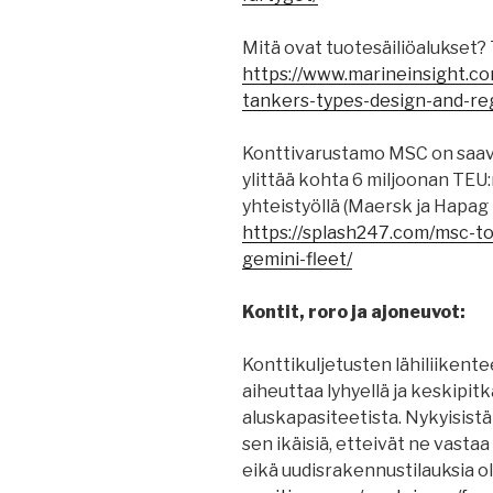
Mitä ovat tuotesäiliöalukset? 
https://www.marineinsight.co
tankers-types-design-and-reg
Konttivarustamo MSC on saav
ylittää kohta 6 miljoonan TEU:
yhteistyöllä (Maersk ja Hapag 
https://splash247.com/msc-t
gemini-fleet/
Kontit, roro ja ajoneuvot:
Konttikuljetusten lähiliikent
aiheuttaa lyhyellä ja keskipitk
aluskapasiteetista. Nykyisistä
sen ikäisiä, etteivät ne vasta
eikä uudisrakennustilauksia o