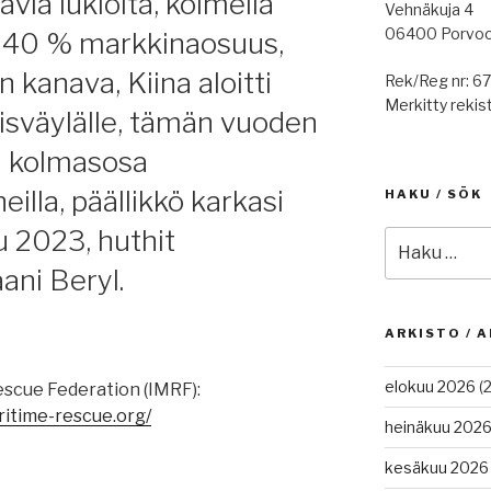
ia lukioita, kolmella
Vehnäkuja 4
06400 Porvo
a 40 % markkinaosuus,
 kanava, Kiina aloitti
Rek/Reg nr: 6
Merkitty rekist
lisväylälle, tämän vuoden
a kolmasosa
illa, päällikkö karkasi
HAKU / SÖK
u 2023, huthit
Etsi:
ani Beryl.
ARKISTO / A
elokuu 2026
(2
escue Federation (IMRF):
ritime-rescue.org/
heinäkuu 202
kesäkuu 2026