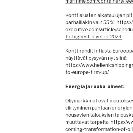
maritime.com/containers/fee
Konttialusten aikataulujen pit
parhaillakin vain 55 %:
https:
executive.com/article/schedul
to-highest-level-in-2024
Konttirahdit Intiasta Euroopp
näyttävät pysyvän nyt siinä:
https://www.hellenicshippin
to-europe-firm-up/
Energia ja raaka-aineet:
Öljymarkkinat ovat muutokses
siirtyminen puhtaan energian 
nousevien talouksien talousk
muuttavat tarpeita:
https://w
coming-transformation-of-oi