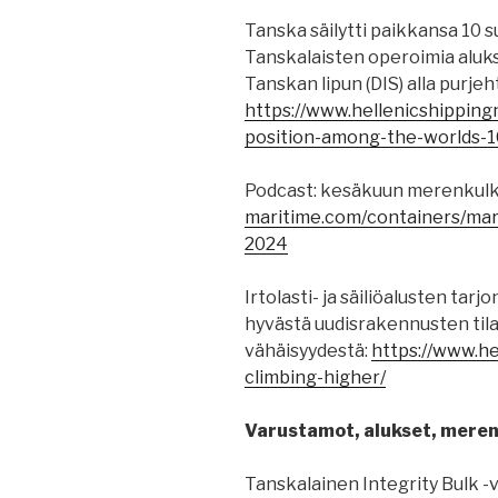
Tanska säilytti paikkansa 10
Tanskalaisten operoimia aluks
Tanskan lipun (DIS) alla purjeht
https://www.hellenicshippin
position-among-the-worlds-1
Podcast: kesäkuun merenkulk
maritime.com/containers/mar
2024
Irtolasti- ja säiliöalusten tarj
hyvästä uudisrakennusten til
vähäisyydestä:
https://www.he
climbing-higher/
Varustamot, alukset, merenk
Tanskalainen Integrity Bulk -