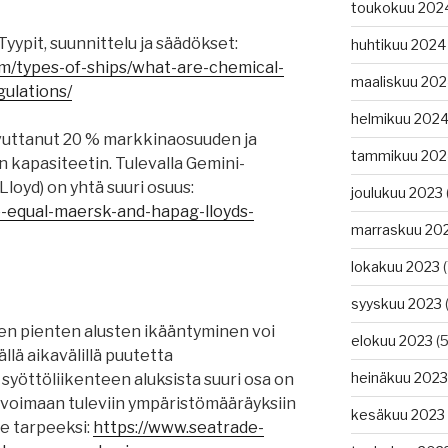
toukokuu 202
Tyypit, suunnittelu ja säädökset:
huhtikuu 2024
m/types-of-ships/what-are-chemical-
maaliskuu 20
ulations/
helmikuu 202
uttanut 20 % markkinaosuuden ja
tammikuu 202
n kapasiteetin. Tulevalla Gemini-
Lloyd) on yhtä suuri osuus:
joulukuu 2023
o-equal-maersk-and-hapag-lloyds-
marraskuu 20
lokakuu 2023
(
syyskuu 2023
(
een pienten alusten ikääntyminen voi
elokuu 2023
(5
ällä aikavälillä puutetta
heinäkuu 2023
 syöttöliikenteen aluksista suuri osa on
a voimaan tuleviin ympäristömääräyksiin
kesäkuu 2023
le tarpeeksi:
https://www.seatrade-