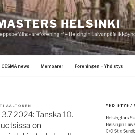
MASTERS HELSINKI
eppsbefälhavareförening rf – Helsingin Laivanpäällikköyhd
CESMA news
Memoarer
Föreningen – Yhdistys
YHDISTYS /
TI AALTONEN
 3.7.2024: Tanska 10.
Helsingfors Sk
 Ruotsissa on
Helsingin Laiv
C/0 Stig Sund