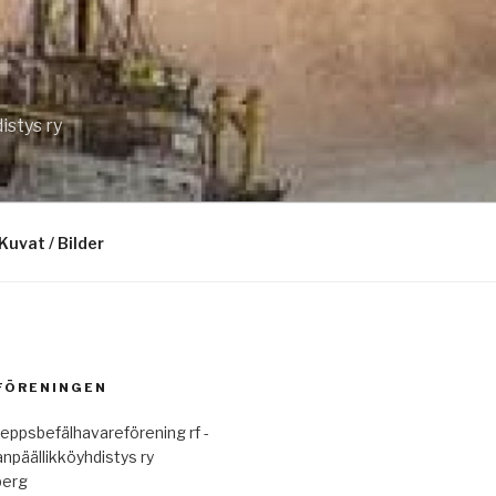
istys ry
Kuvat / Bilder
 FÖRENINGEN
eppsbefälhavareförening rf -
anpäällikköyhdistys ry
berg