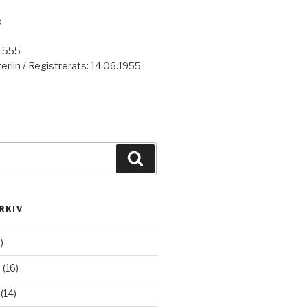
o
7.555
eriin / Registrerats: 14.06.1955
Haku
RKIV
)
6
(16)
(14)