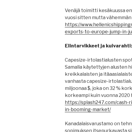
Venäjä toimitti kesäkuussa 
vuosi sitten mutta vähemmän
https://www.hellenicshipping
exports-to-europe-jump-in-ju
Elintarvikkeet ja kuivarahti
Capesize-irtolastialusten spot
Samalla käytettyjen alusten 
kreikkalaisten ja itäaasialaist
vanhasta capesize-irtolastial
miljoonaa $, joka on 32 % kork
korkeampi kuin vuonna 2020 
https://splash247.com/cash-r
in-booming-market/
Kanadalaisvarustamo on tehny
sopimuksen itsepurkavasta sii