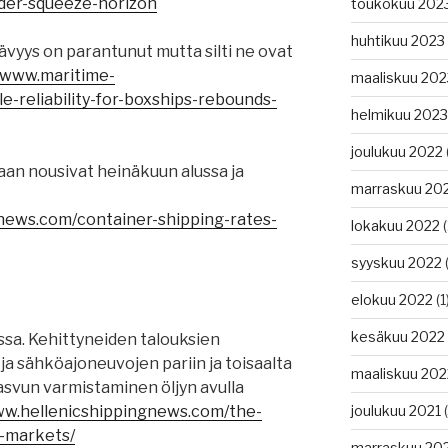
der-squeeze-horizon
toukokuu 202
huhtikuu 2023
ävyys on parantunut mutta silti ne ovat
//www.maritime-
maaliskuu 202
e-reliability-for-boxships-rebounds-
helmikuu 2023
joulukuu 2022
aan nousivat heinäkuun alussa ja
marraskuu 20
gnews.com/container-shipping-rates-
lokakuu 2022
(
syyskuu 2022
(
elokuu 2022
(1
kesäkuu 2022
sa. Kehittyneiden talouksien
ja sähköajoneuvojen pariin ja toisaalta
maaliskuu 202
asvun varmistaminen öljyn avulla
ww.hellenicshippingnews.com/the-
joulukuu 2021
(
l-markets/
marraskuu 20