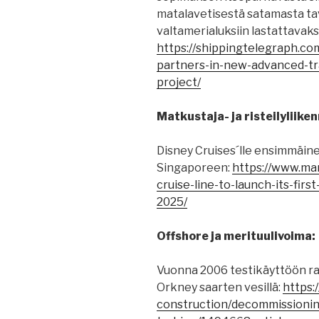
matalavetisestä satamasta ta
valtamerialuksiin lastattavaksi
https://shippingtelegraph.co
partners-in-new-advanced-tr
project/
Matkustaja- ja risteilyliiken
Disney Cruises´lle ensimmäin
Singaporeen:
https://www.ma
cruise-line-to-launch-its-fir
2025/
Offshore ja merituulivoima:
Vuonna 2006 testikäyttöön r
Orkney saarten vesillä:
https:
construction/decommissionin