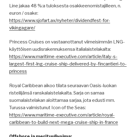
Line jakaa 48 %:a tuloksesta osakkeenomistajilleen, n.
euron / osake:
https://www.sjofart.ax/nyheter/dividendfest-for-
vikingagare/
Princess Cruises on vastaanottanut viimeisimmän LNG-
käyttöisen uudisrakennuksensa italialaistelakalta:
https://www.maritime-executive.com/article/italy-s-
largest-first-lng-cruise-ship-delivered-by-fincantieri-to-
princess
Royal Caribbean aikoo tilata seuraavan Oasis-luokan
risteilijänsä ranskalaistelakalta. Sarja on samaa
suomalaistelakan aloittamaa sarjaa, jota edusti mm.
Turussa valmistunut Icon of the Seas:
https://www.maritime-executive.com/article/royal-
caribbean-to-build-next-mega-cruise-ship-in-france
Offshore ja merituulivoima: