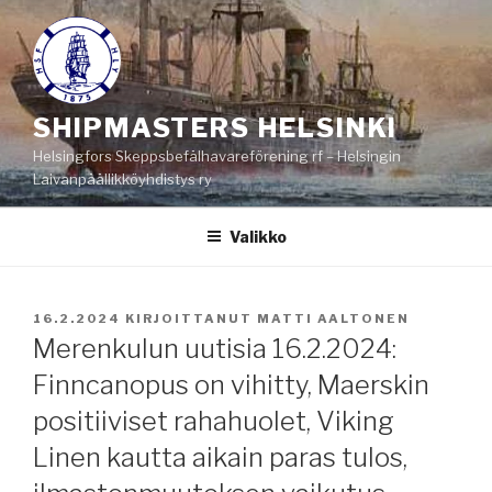
Siirry
sisältöön
SHIPMASTERS HELSINKI
Helsingfors Skeppsbefälhavareförening rf – Helsingin
Laivanpäällikköyhdistys ry
Valikko
JULKAISTU
16.2.2024
KIRJOITTANUT
MATTI AALTONEN
Merenkulun uutisia 16.2.2024:
Finncanopus on vihitty, Maerskin
positiiviset rahahuolet, Viking
Linen kautta aikain paras tulos,