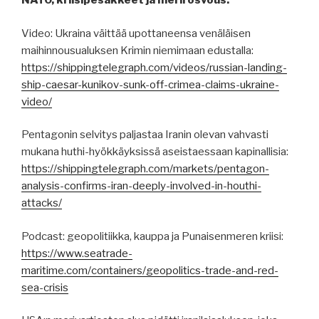
NATO, kriisipesäkkeet ja merirosvous:
Video: Ukraina väittää upottaneensa venäläisen
maihinnousualuksen Krimin niemimaan edustalla:
https://shippingtelegraph.com/videos/russian-landing-
ship-caesar-kunikov-sunk-off-crimea-claims-ukraine-
video/
Pentagonin selvitys paljastaa Iranin olevan vahvasti
mukana huthi-hyökkäyksissä aseistaessaan kapinallisia:
https://shippingtelegraph.com/markets/pentagon-
analysis-confirms-iran-deeply-involved-in-houthi-
attacks/
Podcast: geopolitiikka, kauppa ja Punaisenmeren kriisi:
https://www.seatrade-
maritime.com/containers/geopolitics-trade-and-red-
sea-crisis