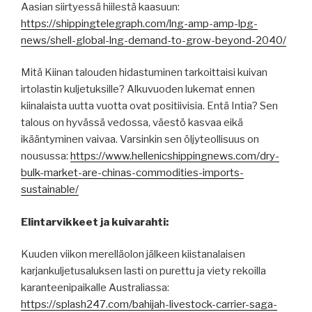
Aasian siirtyessä hiilestä kaasuun:
https://shippingtelegraph.com/lng-amp-amp-lpg-
news/shell-global-lng-demand-to-grow-beyond-2040/
Mitä Kiinan talouden hidastuminen tarkoittaisi kuivan
irtolastin kuljetuksille? Alkuvuoden lukemat ennen
kiinalaista uutta vuotta ovat positiivisia. Entä Intia? Sen
talous on hyvässä vedossa, väestö kasvaa eikä
ikääntyminen vaivaa. Varsinkin sen öljyteollisuus on
nousussa:
https://www.hellenicshippingnews.com/dry-
bulk-market-are-chinas-commodities-imports-
sustainable/
Elintarvikkeet ja kuivarahti:
Kuuden viikon merelläolon jälkeen kiistanalaisen
karjankuljetusaluksen lasti on purettu ja viety rekoilla
karanteenipaikalle Australiassa:
https://splash247.com/bahijah-livestock-carrier-saga-