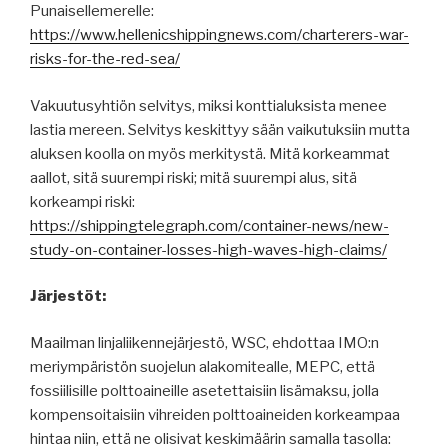
Punaisellemerelle:
https://www.hellenicshippingnews.com/charterers-war-
risks-for-the-red-sea/
Vakuutusyhtiön selvitys, miksi konttialuksista menee
lastia mereen. Selvitys keskittyy sään vaikutuksiin mutta
aluksen koolla on myös merkitystä. Mitä korkeammat
aallot, sitä suurempi riski; mitä suurempi alus, sitä
korkeampi riski:
https://shippingtelegraph.com/container-news/new-
study-on-container-losses-high-waves-high-claims/
Järjestöt:
Maailman linjaliikennejärjestö, WSC, ehdottaa IMO:n
meriympäristön suojelun alakomitealle, MEPC, että
fossiilisille polttoaineille asetettaisiin lisämaksu, jolla
kompensoitaisiin vihreiden polttoaineiden korkeampaa
hintaa niin, että ne olisivat keskimäärin samalla tasolla: