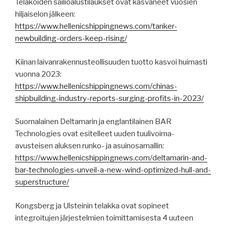
Telakoiden säiliöalustilaukset ovat kasvaneet vuosien
hiljaiselon jälkeen:
https://www.hellenicshippingnews.com/tanker-
newbuilding-orders-keep-rising/
Kiinan laivanrakennusteollisuuden tuotto kasvoi huimasti
vuonna 2023:
https://www.hellenicshippingnews.com/chinas-
shipbuilding-industry-reports-surging-profits-in-2023/
Suomalainen Deltamarin ja englantilainen BAR
Technologies ovat esitelleet uuden tuulivoima-
avusteisen aluksen runko- ja asuinosamallin:
https://www.hellenicshippingnews.com/deltamarin-and-
bar-technologies-unveil-a-new-wind-optimized-hull-and-
superstructure/
Kongsberg ja Ulsteinin telakka ovat sopineet
integroitujen järjestelmien toimittamisesta 4 uuteen