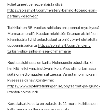
kuljettaneet venezuelalaista öljyä:
https://splash247.com/mystery-behind-tobago-spill-
partially-resolved/
Turkkilainen 58-vuotias rahtialus on uponnut myrskyssä
Marmaramerellä. Kuuden miehistön jäsenen etsintä on
käynnissä ja tyhjä pelastuslautta on löytynyt oletetulta
uppoamispaikalta:
https://splash247.com/ancient-
turkish-ship-sinks-in-sea-of-marmara/
Ruotsalaishinaaja on karilla Holmsundin edustalla. Ei
henkilö- eikä ympäristövahinkoja. Alus oli murtamassa
jäätä onnettomuuden sattuessa. Varustamon mukaan
kyseessä oli navigointivirhe:
https://www.sjofartstidningen.se/bogserbat-pa-grund-
utanfor-holmsund/
Korealaisaluksesta on pelastettu 11 merenkulkijaa sen
kallistuessa ja ollessa vaarassa upota: