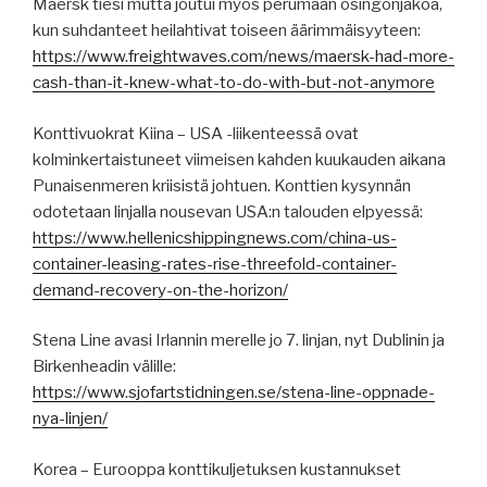
Maersk tiesi mutta joutui myös perumaan osingonjakoa,
kun suhdanteet heilahtivat toiseen äärimmäisyyteen:
https://www.freightwaves.com/news/maersk-had-more-
cash-than-it-knew-what-to-do-with-but-not-anymore
Konttivuokrat Kiina – USA -liikenteessä ovat
kolminkertaistuneet viimeisen kahden kuukauden aikana
Punaisenmeren kriisistä johtuen. Konttien kysynnän
odotetaan linjalla nousevan USA:n talouden elpyessä:
https://www.hellenicshippingnews.com/china-us-
container-leasing-rates-rise-threefold-container-
demand-recovery-on-the-horizon/
Stena Line avasi Irlannin merelle jo 7. linjan, nyt Dublinin ja
Birkenheadin välille:
https://www.sjofartstidningen.se/stena-line-oppnade-
nya-linjen/
Korea – Eurooppa konttikuljetuksen kustannukset