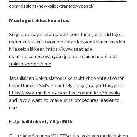
commissions-new-pilot-transfer-vessel/
Muu logistiikka, koulutus:
Singapore käynnistää kadettikoulutusohjelman liittojen,
merenkulkualan ja viranomaisten kesken kolmen vuoden
hiljaiselon jälkeen:
https://www.seatrade-
maritime.com/crewing/singapore-relaunches-cadet-
training-programme
Japanilainen luokituslaitos ja konsulttiyhtiö yhteistyöhön
helpottamaan SMS-menettelytapoja ja käytettävyyttä:
https://www.maritime-executive.com/article/classnk-
and-lovoy-want-to-make-sms-procedures-easier-to-
use
EU ja hallitukset, YK ja IMO:
EU:n päästökauppa (EU ETS) tulee voimaan markkinoiden