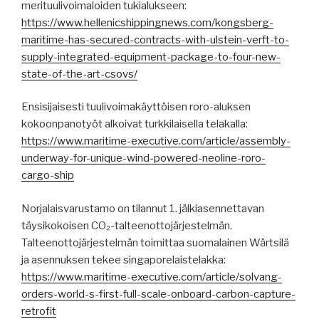
merituulivoimaloiden tukialukseen:
https://www.hellenicshippingnews.com/kongsberg-
maritime-has-secured-contracts-with-ulstein-verft-to-
supply-integrated-equipment-package-to-four-new-
state-of-the-art-csovs/
Ensisijaisesti tuulivoimakäyttöisen roro-aluksen
kokoonpanotyöt alkoivat turkkilaisella telakalla:
https://www.maritime-executive.com/article/assembly-
underway-for-unique-wind-powered-neoline-roro-
cargo-ship
Norjalaisvarustamo on tilannut 1. jälkiasennettavan
täysikokoisen CO₂-talteenottojärjestelmän.
Talteenottojärjestelmän toimittaa suomalainen Wärtsilä
ja asennuksen tekee singaporelaistelakka:
https://www.maritime-executive.com/article/solvang-
orders-world-s-first-full-scale-onboard-carbon-capture-
retrofit