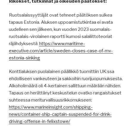
Rikokset, tutkinnat ja oikeuden päätökset:
Ruotsalaissyyttäjät ovat tehneet päätöksen sulkea
tapaus Estonia. Aluksen uppoamistutkintaa ei avata
uudelleen sen jälkeen, kun vuoden 2023 suomalais-
ruotsalais-virolainen raportti kumosi salaliittoteoriat
räjähdyksestä:
https://www.maritime-
executive.com/article/sweden-closes-case-of-mv-
estonia-sinking
Konttialuksen puolalainen päällikkö tuomittiin UK:ssa
ehdolliseen vankeuteen ja sakkoihin ruorijuopumuksesta.
Alkoholimäärä oli 4-kertainen sallittuun määrään nähden.
Tapaus on herättänyt keskustelun ovatko rangaistukset
suhteessa meriturvallisuusrikkomukseen:
https://www.marineinsight.com/shipping-
news/container-ship-captain-suspended-for-drink-
driving-offense-in-felixstowe/