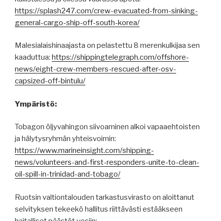
https://splash247.com/crew-evacuated-from-sinking-
general-cargo-ship-off-south-korea/
Malesialaishinaajasta on pelastettu 8 merenkulkijaa sen
kaaduttua:
https://shippingtelegraph.com/offshore-
news/eight-crew-members-rescued-after-osv-
capsized-off-bintulu/
Ympäristö:
Tobagon öljyvahingon siivoaminen alkoi vapaaehtoisten
ja hälytysryhmän yhteisvoimin:
https://www.marineinsight.com/shipping-
news/volunteers-and-first-responders-unite-to-clean-
oil-spill-in-trinidad-and-tobago/
Ruotsin valtiontalouden tarkastusvirasto on aloittanut
selvityksen tekeekö hallitus riittävästi estääkseen
haitalliset päästöt vesiin: