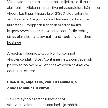
Viime vuoden marraskuussa salakuljettaja otti muun
aluksen henkilökunnan panttivangikseen, joista hän ampui
yhden. Lastinaan hinaajalla oli 2´300 kiloa kokaiinia
arvoltaan n. 70 miljoonaa $:a. Huumeet oli tarkoitus
kuljettaa Eurooppaan Kanarian saarten kautta:
https://www.maritime-executive.com/article/drug-
smuggler-shot-a-crewmate-and-took-eight-others-
hostage
Algecirasin huumetakavarikon tarkemmat
yksityiskohdat:
https://container-news.com/spanish-
police-seize-over-8-5-tonnes-of-cocaine-in-two-
container-cases/
Luokitus, ohjeistus, vakuuttaminen ja
onnettomuustutkinta:
Vakuutusyhtiö asettaa uudet ehdot
sotavaaravakuutuksen saamiselle ja määrälle