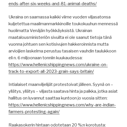
ends-after-six-weeks-and-81-animal-deaths/
Ukraina on saamassa kaikki viime vuoden viljasatonsa
kuljetettua maailmanmarkkinoille toukokuuhun mennessä
huolimatta Venäjän hyökkäyksistä. Ukrainan
maatalousministeriön sivuilta ei ole saanut tietoja tänä
vuonna johtuen sen kotisivujen hakkeroinnista mutta
arvioijien laskelma perustuu tasaisen vauhdin taulukkoon
eli n. 6 miljoonaan tonniin kuukaudessa:
https://www.hellenicshippingnews.com/ukraine-on-
track-to-export-all-2023-grain-says-britain/
Intialaiset maanviljelijät protestoivat jälleen. Syynä on –
yllätys, yllätys – viljasta saatava hinta ja palkka, jotka asiat
hallitus on luvannut saattaa kuntoon jo vuosia sitten:
https://www.hellenicshippingnews.com/why-are-indian-
farmers-protesting-again/
Raakasokerin hintaan odotetaan 20 %:n korotusta: