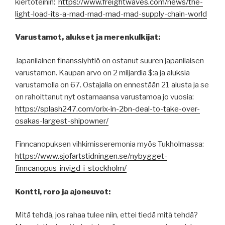
kiertoteihin:
https://www.freightwaves.com/news/the-
light-load-its-a-mad-mad-mad-mad-supply-chain-world
Varustamot, alukset ja merenkulkijat:
Japanilainen finanssiyhtiö on ostanut suuren japanilaisen
varustamon. Kaupan arvo on 2 miljardia $:a ja aluksia
varustamolla on 67. Ostajalla on ennestään 21 alusta ja se
on rahoittanut nyt ostamaansa varustamoa jo vuosia:
https://splash247.com/orix-in-2bn-deal-to-take-over-
osakas-largest-shipowner/
Finncanopuksen vihkimisseremonia myös Tukholmassa:
https://www.sjofartstidningen.se/nybygget-
finncanopus-invigd-i-stockholm/
Kontti, roro ja ajoneuvot:
Mitä tehdä, jos rahaa tulee niin, ettei tiedä mitä tehdä?