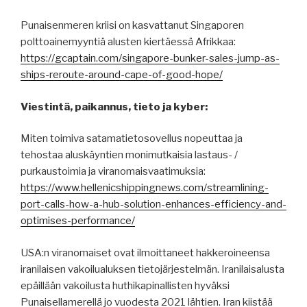
Punaisenmeren kriisi on kasvattanut Singaporen
polttoainemyyntiä alusten kiertäessä Afrikkaa:
https://gcaptain.com/singapore-bunker-sales-jump-as-
ships-reroute-around-cape-of-good-hope/
Viestintä, paikannus, tieto ja kyber:
Miten toimiva satamatietosovellus nopeuttaa ja
tehostaa aluskäyntien monimutkaisia lastaus- /
purkaustoimia ja viranomaisvaatimuksia:
https://www.hellenicshippingnews.com/streamlining-
port-calls-how-a-hub-solution-enhances-efficiency-and-
optimises-performance/
USA:n viranomaiset ovat ilmoittaneet hakkeroineensa
iranilaisen vakoilualuksen tietojärjestelmän. Iranilaisalusta
epäillään vakoilusta huthikapinallisten hyväksi
Punaisellamerellä jo vuodesta 2021 lähtien. Iran kiistää