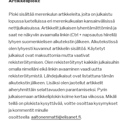
Artikkeliploki:
Ploki sisältää merenkulun artikkeleita, joita on julkaistu
lopussa luetelluissa eri merenkulkualan kansainvälisissä
nettijulkaisuissa. Artikkelit julkaisen lyhentämättöminä ja
saat ne näkyviin avaamalla linkin (Ctrl + napsautus hiirellä)
lyhyen suomenkielisen alkutekstin jälkeen. Alkutekstissä
olen lyhyesti kuvannut artikkelin sisältöä. Käytetyt
julkaisut ovat maksuttomia mutta vaativat
rekisteröitymisen. Olen rekisteröitynyt kaikkiin julkaisuihin
omalla nimelläni eikä linkin avaaminen vaadi uutta
rekisteröitymistä. Lähdejulkaisut ovat listattuna tämän
alkutekstin jälkeen. Lisäksi olen jaotellut artikkelit
aiheryhmittäin selattavuuden parantamiseksi. Pyrin
julkaisemaan artikkeliplokin kolme kertaa viikossa. Mikäli
teillä on plokista kysyttävää, voitte osoittaa kysymykset
ja kommentit minulle
osoitteella
aaltonenmatti@elisanet.fi
.