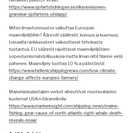
https://www.sjofartstidningen.se/riksrevisionen-
granskar-sjofartens-utslapp/
Miten ilmastonmuutos vaikuttaa Euroopan
maanviljelijöihin? Äärevät sääilmiöt, kuivuus ja kuumuus,
toisaalta rankkasateet vaikeuttavat tehokasta
tuotantoa. EU säännöt rajoittavat maanviljelijöiden
sopeutumismahdollisuuksia mutta ilman niitä tilanne vielä
pahenee. Maanviljely tuottaa 10 %:a päästöistä:
https://www.hellenicshippingnews.com/how-climate-
change-affects-europes-farmers/
Mainelaiskalastajien verkot aiheuttivat mustavalaiden
kuolemat USA:n itärannikolla:
https://www.marineinsight.com/shipping-news/maine-
fishing-gear-cause-of-north-atlantic-right-whale-death-
reveals-noaa/