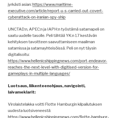
jyrkästi asian:
https://www.maritime-
executive.com/article/report-u-s-carried-out-covert-
cyberattack-on-iranian-spy-ship
UNCTAD:n, APEC:n ja IAPH:n työstämä satamapeli on
saatu uudelle tasolle. Peli tähtää YK:n 17 kestävän
kehityksen tavoitteen saavuttamiseen maailman
satamissa ja satamayhteisöissä. Peli on nyt täysin
digitalisoitu:
https://www.hellenicshippingnews.com/port-endeavor-
reaches-the-next-level-with-digitised-version-for-
gameplays-in-multiple-languages/
Luotsaus, liikenteenohjaus, navigointi,
laivameklarit:
Virolaistelakka voitti Flotte Hamburgin kilpailutuksen
uudesta luotsiveneestä:
https://www.hellenicshippingnews.com/flotte-hamburg-