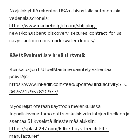
Norjalaisyhtiö rakentaa USA:n laivastolle autonomisia
vedenalaisdroneja:
https://www.marineinsight.com/shipping-
news/kongsberg-discovery-secures-contract-for-us-
navys-autonomous-underwater-drones/
Käyttövoimat ja vihreä siirtymä:
Kuinka paljon EUFuelMaritime sääntely vähentää
päästöjä:
https://www.linkedin.com/feed/update/urn:li:activity:716
3625247957630977/
Myös leijat otetaan käyttöön merenkulussa.
Japanilaisvarustamo osti ranskalaisvalmistajan itselleen ja
asentaa 51 kyseistä järjestelmää aluksiin:
https://splash247.com/k-line-buys-french-kite-
manufacturer/