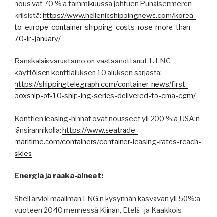
nousivat 70 %:a tammikuussa johtuen Punaisenmeren
kriisistä:
https://www.hellenicshippingnews.com/korea-
to-europe-container-shipping-costs-rose-more-than-
70-in-january/
Ranskalaisvarustamo on vastaanottanut 1. LNG-
käyttöisen konttialuksen 10 aluksen sarjasta:
https://shippingtelegraph.com/container-news/first-
boxship-of-10-ship-lng-series-delivered-to-cma-cgm/
Konttien leasing-hinnat ovat nousseet yli 200 %:a USA:n
länsirannikolla:
https://www.seatrade-
maritime.com/containers/container-leasing-rates-reach-
skies
Energia ja raaka-aineet:
Shell arvioi maailman LNG:n kysynnän kasvavan yli 50%:a
vuoteen 2040 mennessä Kiinan, Etelä- ja Kaakkois-