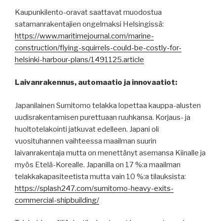
Kaupunkilento-oravat saattavat muodostua
satamanrakentajien ongelmaksi Helsingissä:
https://www.maritimejournal.com/marine-
construction/flying-squirrels-could-be-costly-for-
helsinki-harbour-plans/1491125.article
Laivanrakennus, automaatio ja innovaatiot:
Japanilainen Sumitomo telakka lopettaa kauppa-alusten
uudisrakentamisen purettuaan ruuhkansa. Korjaus- ja
huoltotelakointi jatkuvat edelleen. Japani oli
vuosituhannen vaihteessa maailman suurin
laivanrakentaja mutta on menettänyt asemansa Kiinalle ja
myös Etelä-Korealle. Japanilla on 17 %:a maailman
telakkakapasiteetista mutta vain 10 %:a tilauksista:
https://splash247.com/sumitomo-heavy-exits-
commercial-shipbuilding/