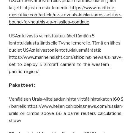
USA:n merivartioston alus pidätti iranilaisaluksen, joka
kuljetti ohjusten osia Jemeniin:
https://www.maritime-
executive.com/article/u-s-reveals-iranian-arms-seizure-
bound-for-houthis-as-missiles-continue
USA:n laivasto valmistautuu lähettämään 5
lentotukialusta läntiselle Tyynellemerelle. Tämä on lähes
puolet USA:n laivaston lentotukialusmäärästä:
https://www.marineinsight.com/shipping-news/us-navy-
set-to-deploy-5-aircraft-carriers-to-the-western-
pacific-region/
Pakotteet:
Venäläisen Urals-viitelaadun hinta ylittää hintakaton (60 $
/ barreli):
https://www.hellenicshippingnews.com/russian-
urals-oil-climbs-above-66-a-barrel-reuters-calculations-
show/