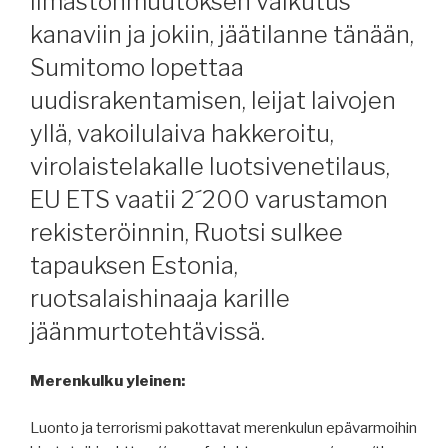
ilmastonmuutoksen vaikutus
kanaviin ja jokiin, jäätilanne tänään,
Sumitomo lopettaa
uudisrakentamisen, leijat laivojen
yllä, vakoilulaiva hakkeroitu,
virolaistelakalle luotsivenetilaus,
EU ETS vaatii 2´200 varustamon
rekisteröinnin, Ruotsi sulkee
tapauksen Estonia,
ruotsalaishinaaja karille
jäänmurtotehtävissä.
Merenkulku yleinen:
Luonto ja terrorismi pakottavat merenkulun epävarmoihin