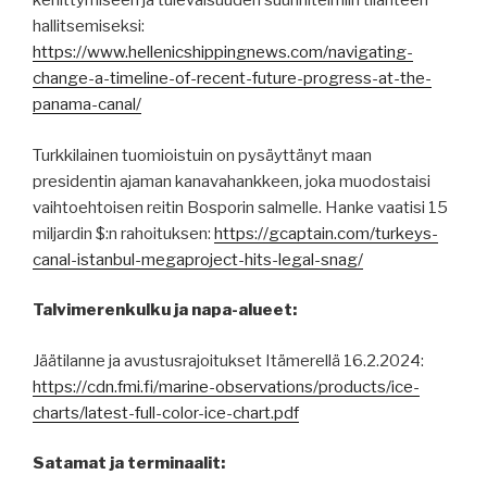
kehittymiseen ja tulevaisuuden suunnitelmiin tilanteen
hallitsemiseksi:
https://www.hellenicshippingnews.com/navigating-
change-a-timeline-of-recent-future-progress-at-the-
panama-canal/
Turkkilainen tuomioistuin on pysäyttänyt maan
presidentin ajaman kanavahankkeen, joka muodostaisi
vaihtoehtoisen reitin Bosporin salmelle. Hanke vaatisi 15
miljardin $:n rahoituksen:
https://gcaptain.com/turkeys-
canal-istanbul-megaproject-hits-legal-snag/
Talvimerenkulku ja napa-alueet:
Jäätilanne ja avustusrajoitukset Itämerellä 16.2.2024:
https://cdn.fmi.fi/marine-observations/products/ice-
charts/latest-full-color-ice-chart.pdf
Satamat ja terminaalit: