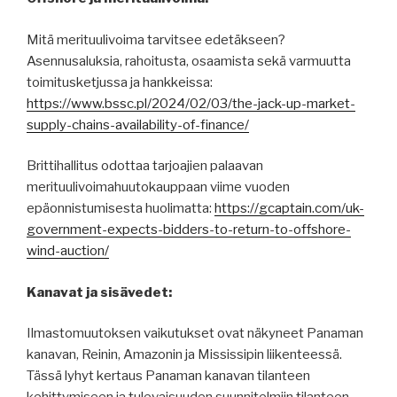
Mitä merituulivoima tarvitsee edetäkseen?
Asennusaluksia, rahoitusta, osaamista sekä varmuutta
toimitusketjussa ja hankkeissa:
https://www.bssc.pl/2024/02/03/the-jack-up-market-
supply-chains-availability-of-finance/
Brittihallitus odottaa tarjoajien palaavan
merituulivoimahuutokauppaan viime vuoden
epäonnistumisesta huolimatta:
https://gcaptain.com/uk-
government-expects-bidders-to-return-to-offshore-
wind-auction/
Kanavat ja sisävedet:
Ilmastomuutoksen vaikutukset ovat näkyneet Panaman
kanavan, Reinin, Amazonin ja Mississipin liikenteessä.
Tässä lyhyt kertaus Panaman kanavan tilanteen