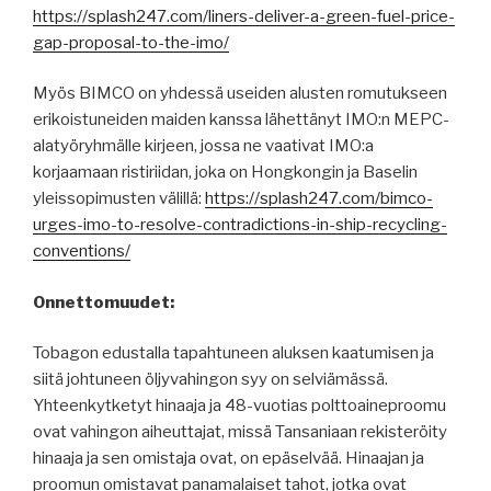
https://splash247.com/liners-deliver-a-green-fuel-price-
gap-proposal-to-the-imo/
Myös BIMCO on yhdessä useiden alusten romutukseen
erikoistuneiden maiden kanssa lähettänyt IMO:n MEPC-
alatyöryhmälle kirjeen, jossa ne vaativat IMO:a
korjaamaan ristiriidan, joka on Hongkongin ja Baselin
yleissopimusten välillä:
https://splash247.com/bimco-
urges-imo-to-resolve-contradictions-in-ship-recycling-
conventions/
Onnettomuudet:
Tobagon edustalla tapahtuneen aluksen kaatumisen ja
siitä johtuneen öljyvahingon syy on selviämässä.
Yhteenkytketyt hinaaja ja 48-vuotias polttoaineproomu
ovat vahingon aiheuttajat, missä Tansaniaan rekisteröity
hinaaja ja sen omistaja ovat, on epäselvää. Hinaajan ja
proomun omistavat panamalaiset tahot, jotka ovat