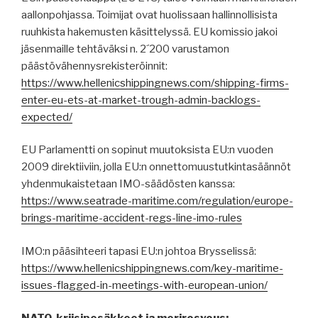
aallonpohjassa. Toimijat ovat huolissaan hallinnollisista
ruuhkista hakemusten käsittelyssä. EU komissio jakoi
jäsenmaille tehtäväksi n. 2´200 varustamon
päästövähennysrekisteröinnit:
https://www.hellenicshippingnews.com/shipping-firms-
enter-eu-ets-at-market-trough-admin-backlogs-
expected/
EU Parlamentti on sopinut muutoksista EU:n vuoden
2009 direktiiviin, jolla EU:n onnettomuustutkintasäännöt
yhdenmukaistetaan IMO-säädösten kanssa:
https://www.seatrade-maritime.com/regulation/europe-
brings-maritime-accident-regs-line-imo-rules
IMO:n pääsihteeri tapasi EU:n johtoa Brysselissä:
https://www.hellenicshippingnews.com/key-maritime-
issues-flagged-in-meetings-with-european-union/