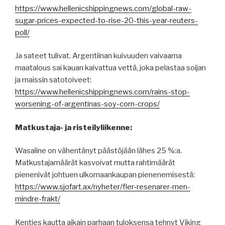
https://www.hellenicshippingnews.com/global-raw-
sugar-prices-expected-to-rise-20-this-year-reuters-
poll/
Ja sateet tulivat. Argentiinan kuivuuden vaivaama
maatalous sai kauan kaivattua vettä, joka pelastaa soijan
ja maissin satotoiveet:
https://www.hellenicshippingnews.com/rains-stop-
worsening-of-argentinas-soy-corn-crops/
Matkustaja- ja risteilyliikenne:
Wasaline on vähentänyt päästöjään lähes 25 %:a.
Matkustajamäärät kasvoivat mutta rahtimäärät
pienenivät johtuen ulkomaankaupan pienenemisestä:
https://www.sjofart.ax/nyheter/fler-resenarer-men-
mindre-frakt/
Kenties kautta aikain parhaan tuloksensa tehnyt Viking