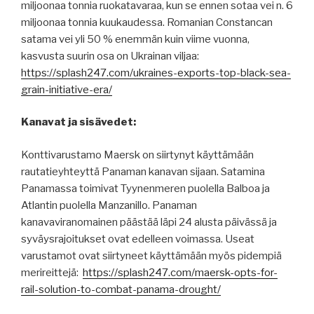
miljoonaa tonnia ruokatavaraa, kun se ennen sotaa vei n. 6
miljoonaa tonnia kuukaudessa. Romanian Constancan
satama vei yli 50 % enemmän kuin viime vuonna,
kasvusta suurin osa on Ukrainan viljaa:
https://splash247.com/ukraines-exports-top-black-sea-
grain-initiative-era/
Kanavat ja sisävedet:
Konttivarustamo Maersk on siirtynyt käyttämään
rautatieyhteyttä Panaman kanavan sijaan. Satamina
Panamassa toimivat Tyynenmeren puolella Balboa ja
Atlantin puolella Manzanillo. Panaman
kanavaviranomainen päästää läpi 24 alusta päivässä ja
syväysrajoitukset ovat edelleen voimassa. Useat
varustamot ovat siirtyneet käyttämään myös pidempiä
merireittejä:
https://splash247.com/maersk-opts-for-
rail-solution-to-combat-panama-drought/