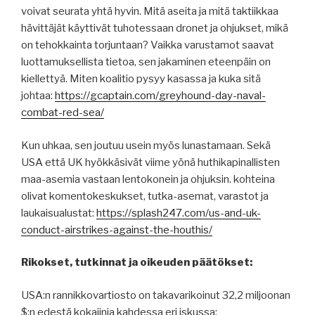
voivat seurata yhtä hyvin. Mitä aseita ja mitä taktiikkaa
hävittäjät käyttivät tuhotessaan dronet ja ohjukset, mikä
on tehokkainta torjuntaan? Vaikka varustamot saavat
luottamuksellista tietoa, sen jakaminen eteenpäin on
kiellettyä. Miten koalitio pysyy kasassa ja kuka sitä
johtaa:
https://gcaptain.com/greyhound-day-naval-
combat-red-sea/
Kun uhkaa, sen joutuu usein myös lunastamaan. Sekä
USA että UK hyökkäsivät viime yönä huthikapinallisten
maa-asemia vastaan lentokonein ja ohjuksin. kohteina
olivat komentokeskukset, tutka-asemat, varastot ja
laukaisualustat:
https://splash247.com/us-and-uk-
conduct-airstrikes-against-the-houthis/
Rikokset, tutkinnat ja oikeuden päätökset:
USA:n rannikkovartiosto on takavarikoinut 32,2 miljoonan
$:n edestä kokaiinia kahdessa eri iskussa: