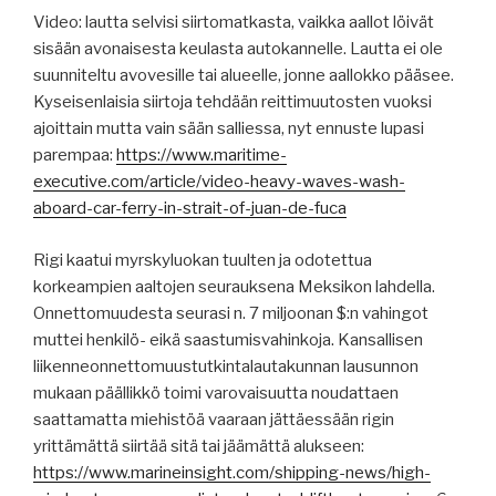
Video: lautta selvisi siirtomatkasta, vaikka aallot löivät
sisään avonaisesta keulasta autokannelle. Lautta ei ole
suunniteltu avovesille tai alueelle, jonne aallokko pääsee.
Kyseisenlaisia siirtoja tehdään reittimuutosten vuoksi
ajoittain mutta vain sään salliessa, nyt ennuste lupasi
parempaa:
https://www.maritime-
executive.com/article/video-heavy-waves-wash-
aboard-car-ferry-in-strait-of-juan-de-fuca
Rigi kaatui myrskyluokan tuulten ja odotettua
korkeampien aaltojen seurauksena Meksikon lahdella.
Onnettomuudesta seurasi n. 7 miljoonan $:n vahingot
muttei henkilö- eikä saastumisvahinkoja. Kansallisen
liikenneonnettomuustutkintalautakunnan lausunnon
mukaan päällikkö toimi varovaisuutta noudattaen
saattamatta miehistöä vaaraan jättäessään rigin
yrittämättä siirtää sitä tai jäämättä alukseen:
https://www.marineinsight.com/shipping-news/high-