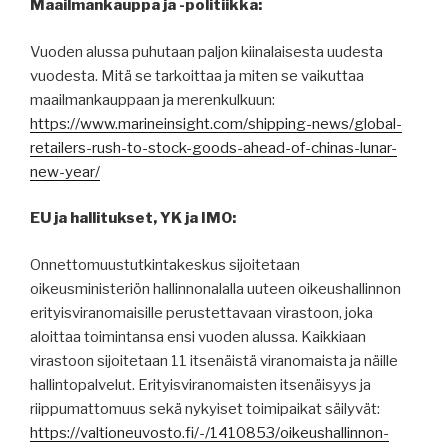
Maailmankauppa ja -politiikka:
Vuoden alussa puhutaan paljon kiinalaisesta uudesta
vuodesta. Mitä se tarkoittaa ja miten se vaikuttaa
maailmankauppaan ja merenkulkuun:
https://www.marineinsight.com/shipping-news/global-
retailers-rush-to-stock-goods-ahead-of-chinas-lunar-
new-year/
EU ja hallitukset, YK ja IMO:
Onnettomuustutkintakeskus sijoitetaan
oikeusministeriön hallinnonalalla uuteen oikeushallinnon
erityisviranomaisille perustettavaan virastoon, joka
aloittaa toimintansa ensi vuoden alussa. Kaikkiaan
virastoon sijoitetaan 11 itsenäistä viranomaista ja näille
hallintopalvelut. Erityisviranomaisten itsenäisyys ja
riippumattomuus sekä nykyiset toimipaikat säilyvät:
https://valtioneuvosto.fi/-/1410853/oikeushallinnon-