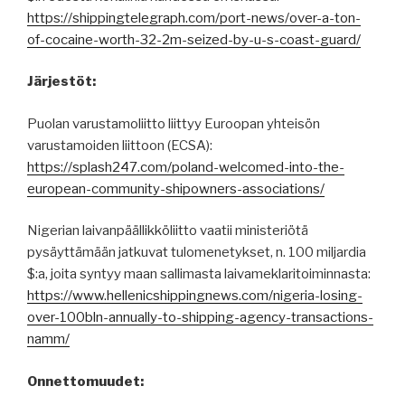
https://shippingtelegraph.com/port-news/over-a-ton-
of-cocaine-worth-32-2m-seized-by-u-s-coast-guard/
Järjestöt:
Puolan varustamoliitto liittyy Euroopan yhteisön
varustamoiden liittoon (ECSA):
https://splash247.com/poland-welcomed-into-the-
european-community-shipowners-associations/
Nigerian laivanpäällikköliitto vaatii ministeriötä
pysäyttämään jatkuvat tulomenetykset, n. 100 miljardia
$:a, joita syntyy maan sallimasta laivameklaritoiminnasta:
https://www.hellenicshippingnews.com/nigeria-losing-
over-100bln-annually-to-shipping-agency-transactions-
namm/
Onnettomuudet: