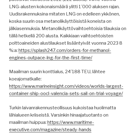
LNG-alusten kokonaismäärä ylitti 1´000 aluksen rajan.
Uudisrakennuksina mitaten LNG on edelleen ykkönen,
koska suurin osa metanolikäyttöisistä koneista on
jälkiasennuksia. Metanolikäyttövaihtoehtoisia tilauksia on
tällä hetkellä 200 alusta. Kaikkiaan vaihtoehtoisten
polttoaineiden alustilaukset lisääntyivät vuonna 2023 8
%:a:
https://splash247.com/orders-for-methanol-
engines-outpace-lng-for-the-first-time/
Maailman suurin konttialus, 24´188 TEU, lähtee
koeajomatkalle:
https://www.marineinsight.com/videos/worlds-largest-
container-ship-oocl-valencia-sets-sail-on-trial-voyage/
Turkin laivanrakennusteollisuus kukoistaa huolimatta
lähialueen kriiseistä. Varsinkin hinaajatuotanto on
maailman huippua:
https://www.maritime-
executive.com/magazine/steady-hands