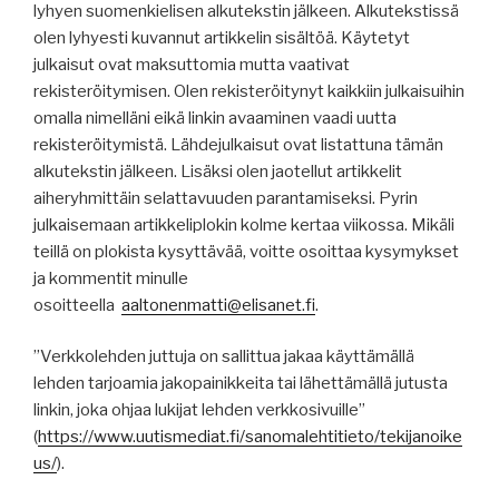
lyhyen suomenkielisen alkutekstin jälkeen. Alkutekstissä
olen lyhyesti kuvannut artikkelin sisältöä. Käytetyt
julkaisut ovat maksuttomia mutta vaativat
rekisteröitymisen. Olen rekisteröitynyt kaikkiin julkaisuihin
omalla nimelläni eikä linkin avaaminen vaadi uutta
rekisteröitymistä. Lähdejulkaisut ovat listattuna tämän
alkutekstin jälkeen. Lisäksi olen jaotellut artikkelit
aiheryhmittäin selattavuuden parantamiseksi. Pyrin
julkaisemaan artikkeliplokin kolme kertaa viikossa. Mikäli
teillä on plokista kysyttävää, voitte osoittaa kysymykset
ja kommentit minulle
osoitteella
aaltonenmatti@elisanet.fi
.
”Verkkolehden juttuja on sallittua jakaa käyttämällä
lehden tarjoamia jakopainikkeita tai lähettämällä jutusta
linkin, joka ohjaa lukijat lehden verkkosivuille”
(
https
://
www.uutismediat.fi
/sanomalehtitieto/
tekijanoike
us
/
).