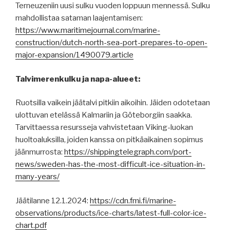
Terneuzeniin uusi sulku vuoden loppuun mennessä. Sulku
mahdollistaa sataman laajentamisen:
https://www.maritimejournal.com/marine-
construction/dutch-north-sea-port-prepares-to-open-
major-expansion/1490079.article
Talvimerenkulku ja napa-alueet:
Ruotsilla vaikein jäätalvi pitkiin aikoihin. Jäiden odotetaan
ulottuvan etelässä Kalmariin ja Göteborgiin saakka.
Tarvittaessa resursseja vahvistetaan Viking-luokan
huoltoaluksilla, joiden kanssa on pitkäaikainen sopimus
jäänmurrosta:
https://shippingtelegraph.com/port-
news/sweden-has-the-most-difficult-ice-situation-in-
many-years/
Jäätilanne 12.1.2024:
https://cdn.fmi.fi/marine-
observations/products/ice-charts/latest-full-color-ice-
chart.pdf