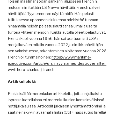
Toisen maailmansodan sankarin, aliupseeri French´n,
mukaan nimitetään US Navyn hävittäjä. French palveli
hävittäjällä Tyynenmeren näyttämöllä. Hän pelasti
tulituksessa uponneen aluksensa miehistöä turvaan
hinaamalla heidän pelastuslauttaansa uimalla useita
tunteja yhteen menoon. Kaikki lautalla olleet pelastuivat.
French kuoli vuonna 1956, hän sai postuumisti USA:n
merijalkaväen mitalin vuonna 2022 ja nimikkohävittäjän
sen valmistuessa, rakentaminen aloitetaan vuonna 2026.
French oli tummaihoinen:
https://www.maritime-
executive.com/article/u-s-navy-names-destroyer-after-
wwii-hero-charles-j-french
Artikkeliploki:
Ploki sisältää merenkulun artikkeleita, joita on julkaistu
lopussa luetelluissa eri merenkulkualan kansainvälisissä
nettijulkaisuissa. Artikkelit julkaisen lyhentämättöminä ja
saat ne näkyviin avaamalla linkin (Ctrl + napsautus hiirellä)