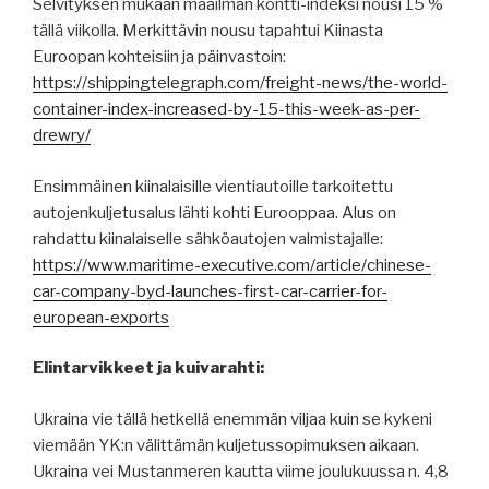
Selvityksen mukaan maailman kontti-indeksi nousi 15 %
tällä viikolla. Merkittävin nousu tapahtui Kiinasta
Euroopan kohteisiin ja päinvastoin:
https://shippingtelegraph.com/freight-news/the-world-
container-index-increased-by-15-this-week-as-per-
drewry/
Ensimmäinen kiinalaisille vientiautoille tarkoitettu
autojenkuljetusalus lähti kohti Eurooppaa. Alus on
rahdattu kiinalaiselle sähköautojen valmistajalle:
https://www.maritime-executive.com/article/chinese-
car-company-byd-launches-first-car-carrier-for-
european-exports
Elintarvikkeet ja kuivarahti:
Ukraina vie tällä hetkellä enemmän viljaa kuin se kykeni
viemään YK:n välittämän kuljetussopimuksen aikaan.
Ukraina vei Mustanmeren kautta viime joulukuussa n. 4,8