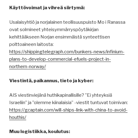
Käyttövoimat ja vihreä siirtymä:
Usalaisyhtiö ja norjalainen teollisuuspuisto Mo i Ranassa
ovat solmineet yhteisymmärryspöytäkirjan
kehittääkseen Norjan ensimmäistä synteettisen
polttoaineen laitosta:
https://shippingtelegraph.com/bunkers-news/infinium-
plans-to-develop-commercial-efuels-project-in-
northern-norway/
Viestintä, paikannus, tieto ja kyber:
AIS viestinviejänä huthikapinallisille? ”Ei yhteyksiä
Israeliin” ja ”olemme kiinalaisia” -viestit tuntuvat toimivan:
https://gcaptain.com/will-ships-link-with-china-to-avoid-
houthis/
Muu logistiikka, koulutus: