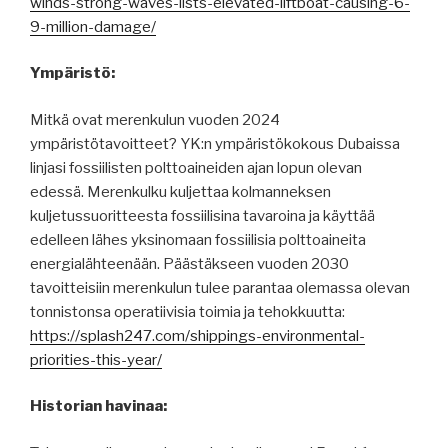
winds-strong-waves-lists-elevated-liftboat-causing-6-
9-million-damage/
Ympäristö:
Mitkä ovat merenkulun vuoden 2024
ympäristötavoitteet? YK:n ympäristökokous Dubaissa
linjasi fossiilisten polttoaineiden ajan lopun olevan
edessä. Merenkulku kuljettaa kolmanneksen
kuljetussuoritteesta fossiilisina tavaroina ja käyttää
edelleen lähes yksinomaan fossiilisia polttoaineita
energialähteenään. Päästäkseen vuoden 2030
tavoitteisiin merenkulun tulee parantaa olemassa olevan
tonnistonsa operatiivisia toimia ja tehokkuutta:
https://splash247.com/shippings-environmental-
priorities-this-year/
Historian havinaa: