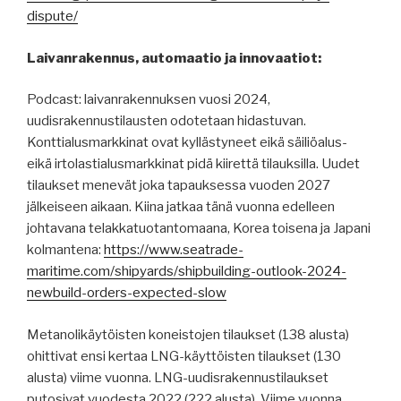
dispute/
Laivanrakennus, automaatio ja innovaatiot:
Podcast: laivanrakennuksen vuosi 2024,
uudisrakennustilausten odotetaan hidastuvan.
Konttialusmarkkinat ovat kyllästyneet eikä säiliöalus-
eikä irtolastialusmarkkinat pidä kiirettä tilauksilla. Uudet
tilaukset menevät joka tapauksessa vuoden 2027
jälkeiseen aikaan. Kiina jatkaa tänä vuonna edelleen
johtavana telakkatuotantomaana, Korea toisena ja Japani
kolmantena:
https://www.seatrade-
maritime.com/shipyards/shipbuilding-outlook-2024-
newbuild-orders-expected-slow
Metanolikäytöisten koneistojen tilaukset (138 alusta)
ohittivat ensi kertaa LNG-käyttöisten tilaukset (130
alusta) viime vuonna. LNG-uudisrakennustilaukset
putosivat vuodesta 2022 (222 alusta). Viime vuonna