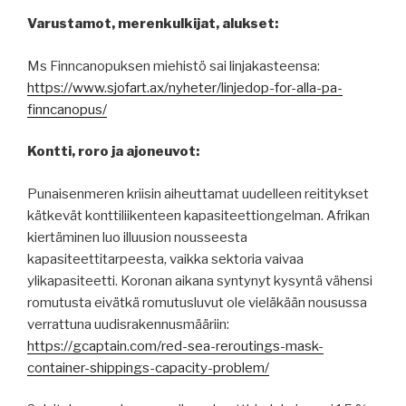
Varustamot, merenkulkijat, alukset:
Ms Finncanopuksen miehistö sai linjakasteensa:
https://www.sjofart.ax/nyheter/linjedop-for-alla-pa-
finncanopus/
Kontti, roro ja ajoneuvot:
Punaisenmeren kriisin aiheuttamat uudelleen reititykset
kätkevät konttiliikenteen kapasiteettiongelman. Afrikan
kiertäminen luo illuusion nousseesta
kapasiteettitarpeesta, vaikka sektoria vaivaa
ylikapasiteetti. Koronan aikana syntynyt kysyntä vähensi
romutusta eivätkä romutusluvut ole vieläkään nousussa
verrattuna uudisrakennusmääriin:
https://gcaptain.com/red-sea-reroutings-mask-
container-shippings-capacity-problem/