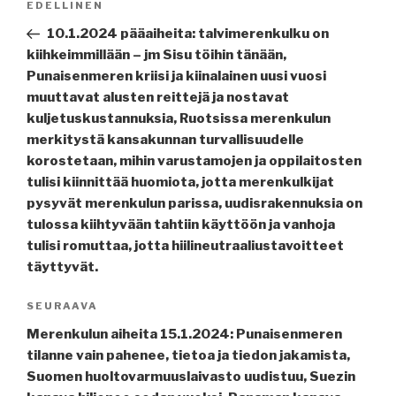
Edellinen
EDELLINEN
selaus
artikkeli
10.1.2024 pääaiheita: talvimerenkulku on
kiihkeimmillään – jm Sisu töihin tänään,
Punaisenmeren kriisi ja kiinalainen uusi vuosi
muuttavat alusten reittejä ja nostavat
kuljetuskustannuksia, Ruotsissa merenkulun
merkitystä kansakunnan turvallisuudelle
korostetaan, mihin varustamojen ja oppilaitosten
tulisi kiinnittää huomiota, jotta merenkulkijat
pysyvät merenkulun parissa, uudisrakennuksia on
tulossa kiihtyvään tahtiin käyttöön ja vanhoja
tulisi romuttaa, jotta hiilineutraaliustavoitteet
täyttyvät.
Seuraava
SEURAAVA
artikkeli
Merenkulun aiheita 15.1.2024: Punaisenmeren
tilanne vain pahenee, tietoa ja tiedon jakamista,
Suomen huoltovarmuuslaivasto uudistuu, Suezin