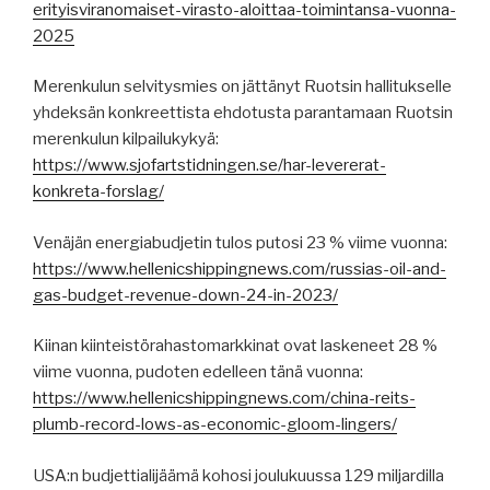
erityisviranomaiset-virasto-aloittaa-toimintansa-vuonna-
2025
Merenkulun selvitysmies on jättänyt Ruotsin hallitukselle
yhdeksän konkreettista ehdotusta parantamaan Ruotsin
merenkulun kilpailukykyä:
https://www.sjofartstidningen.se/har-levererat-
konkreta-forslag/
Venäjän energiabudjetin tulos putosi 23 % viime vuonna:
https://www.hellenicshippingnews.com/russias-oil-and-
gas-budget-revenue-down-24-in-2023/
Kiinan kiinteistörahastomarkkinat ovat laskeneet 28 %
viime vuonna, pudoten edelleen tänä vuonna:
https://www.hellenicshippingnews.com/china-reits-
plumb-record-lows-as-economic-gloom-lingers/
USA:n budjettialijäämä kohosi joulukuussa 129 miljardilla