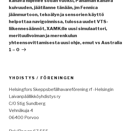
kanava hiljenee sodan vuoksi, Panaman kanava
kuivuuden, jäätilanne tänään, jm Fennica
jäänmurtoon, tekoälyn ja sensorien käyttö
helpottaa navigoinnissa, tulossa uudet VTS-
liikennesäännöt, XAMK:lle uusi simulaattori,
merituulivoiman ja merenkulun
yhteensovittamisesta uusi ohje, emut vs Australia
1 – 0
YHDISTYS / FÖRENINGEN
Helsingfors Skeppsbefälhavareförening rf -Helsingin
Laivanpäällikköyhdistys ry
C/0 Stig Sundberg
Vehnäkuja 4
06400 Porvoo