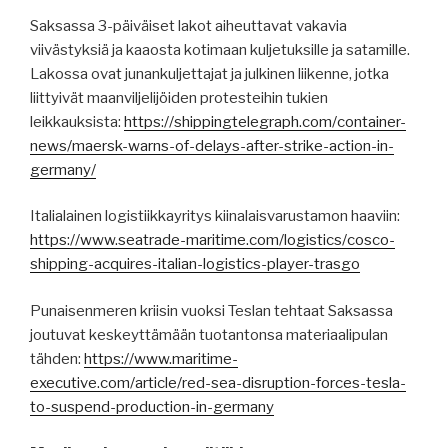
Saksassa 3-päiväiset lakot aiheuttavat vakavia
viivästyksiä ja kaaosta kotimaan kuljetuksille ja satamille.
Lakossa ovat junankuljettajat ja julkinen liikenne, jotka
liittyivät maanviljelijöiden protesteihin tukien
leikkauksista:
https://shippingtelegraph.com/container-
news/maersk-warns-of-delays-after-strike-action-in-
germany/
Italialainen logistiikkayritys kiinalaisvarustamon haaviin:
https://www.seatrade-maritime.com/logistics/cosco-
shipping-acquires-italian-logistics-player-trasgo
Punaisenmeren kriisin vuoksi Teslan tehtaat Saksassa
joutuvat keskeyttämään tuotantonsa materiaalipulan
tähden:
https://www.maritime-
executive.com/article/red-sea-disruption-forces-tesla-
to-suspend-production-in-germany