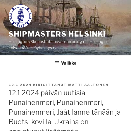
Siirry
sisältöön
SHIPMASTERS HELSINKI
Helsingfors Skeppsbefälhavareförening rf – Helsingin
Laivanpäällikköyhdistys ry
Valikko
JULKAISTU
12.1.2024
KIRJOITTANUT
MATTI AALTONEN
12.1.2024 päivän uutisia:
Punainenmeri, Punainenmeri,
Punainenmeri, Jäätilanne tänään ja
Ruotsi kovilla, Ukraina on