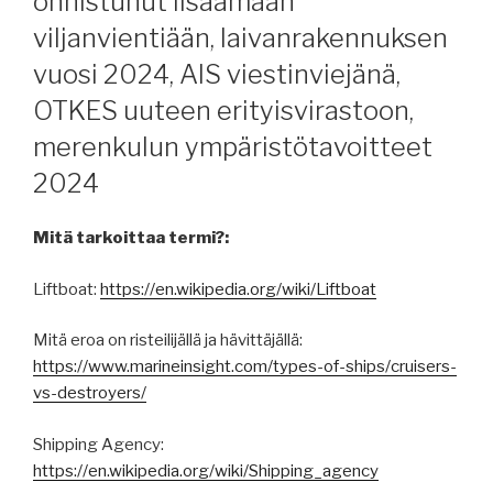
onnistunut lisäämään
viljanvientiään, laivanrakennuksen
vuosi 2024, AIS viestinviejänä,
OTKES uuteen erityisvirastoon,
merenkulun ympäristötavoitteet
2024
Mitä tarkoittaa termi?:
Liftboat:
https://en.wikipedia.org/wiki/Liftboat
Mitä eroa on risteilijällä ja hävittäjällä:
https://www.marineinsight.com/types-of-ships/cruisers-
vs-destroyers/
Shipping Agency:
https://en.wikipedia.org/wiki/Shipping_agency