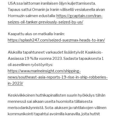
USA:ssa laittoman iranilaisen öljyn kuljettamisesta.
Tapaus sattui Omanin ja Iranin välisellä vesialueella aivan
Hormuzin salmen edustalla:
https://gcaptain.com/iran-
seizes-oil-tanker-previously-seized-by-us/
Kaapattu alus on matkalla Iraniin:
https://splash247.com/seized-suezmax-heads-to-iran/
Aluksilla tapahtuneet varkaudet lisääntyivät Kaakkois-
Aasiassa 19 %:lla vuonna 2023. Sadasta tapauksesta 1
oli aseellinen ryöstöyritys:
https://www.marineinsight.com/shipping-
news/southeast-asia-reports-19-rise-in-ship-robberies-
in-2023/
Keskiviikkoinen huthikapinallisten suurin hyökkäys tähän
mennessä sai aikaan useita huomioita tällaisesta
merisodankäynnistä. Sota-aluksen ja rahtilaivojen välinen
kommunikointi tapahtui avoimilla kanavilla, joita huthit