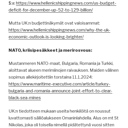
$:a:
https://www.hellenicshippingnews.com/us-budget-
deficit-for-december-up-52-to-129-billion/
Mutta UK:n budjettinäkymät ovat valoisammat:
https://www.hellenicshippingnews.com/why-the-uk-
economic-outlook-is-looking-brighter/
NATO, kriisipesäkkeet ja merirosvous:
Mustanmeren NATO-maat, Bulgaria, Romania ja Turkki,
aloittavat alueen merimiinojen raivauksen. Maiden välinen
sopimus allekirjoitettiin torstaina 11.1.2024:
https://www.maritime-executive.com/article/turkey-
bulgaria-and-romania-announce-joint-effort-to-clear-
black-sea-mines
UK:n tiedotteen mukaan useita henkilöitä on noussut
luvattomasti säiliöalukseen Omaninlahdella. Alus on mt St
Nikolas, joka oli toisella nimellä pidätettynä vuosi sitten