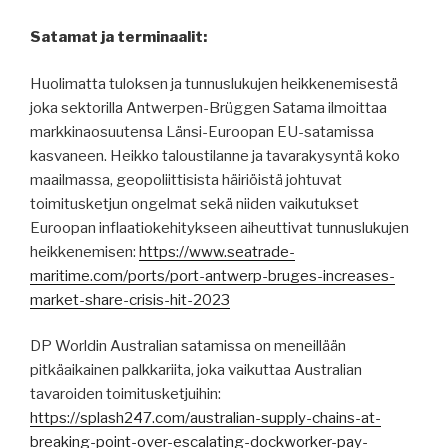
Satamat ja terminaalit:
Huolimatta tuloksen ja tunnuslukujen heikkenemisestä
joka sektorilla Antwerpen-Brüggen Satama ilmoittaa
markkinaosuutensa Länsi-Euroopan EU-satamissa
kasvaneen. Heikko taloustilanne ja tavarakysyntä koko
maailmassa, geopoliittisista häiriöistä johtuvat
toimitusketjun ongelmat sekä niiden vaikutukset
Euroopan inflaatiokehitykseen aiheuttivat tunnuslukujen
heikkenemisen:
https://www.seatrade-
maritime.com/ports/port-antwerp-bruges-increases-
market-share-crisis-hit-2023
DP Worldin Australian satamissa on meneillään
pitkäaikainen palkkariita, joka vaikuttaa Australian
tavaroiden toimitusketjuihin:
https://splash247.com/australian-supply-chains-at-
breaking-point-over-escalating-dockworker-pay-