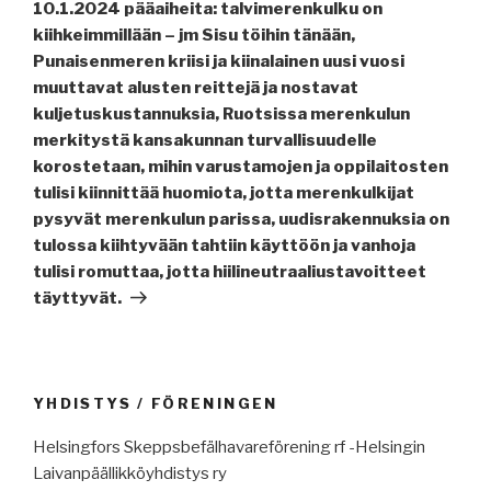
artikkeli
10.1.2024 pääaiheita: talvimerenkulku on
kiihkeimmillään – jm Sisu töihin tänään,
Punaisenmeren kriisi ja kiinalainen uusi vuosi
muuttavat alusten reittejä ja nostavat
kuljetuskustannuksia, Ruotsissa merenkulun
merkitystä kansakunnan turvallisuudelle
korostetaan, mihin varustamojen ja oppilaitosten
tulisi kiinnittää huomiota, jotta merenkulkijat
pysyvät merenkulun parissa, uudisrakennuksia on
tulossa kiihtyvään tahtiin käyttöön ja vanhoja
tulisi romuttaa, jotta hiilineutraaliustavoitteet
täyttyvät.
YHDISTYS / FÖRENINGEN
Helsingfors Skeppsbefälhavareförening rf -Helsingin
Laivanpäällikköyhdistys ry