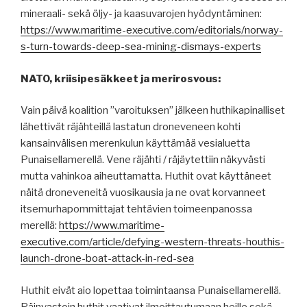
mineraali- sekä öljy- ja kaasuvarojen hyödyntäminen:
https://www.maritime-executive.com/editorials/norway-
s-turn-towards-deep-sea-mining-dismays-experts
NATO, kriisipesäkkeet ja merirosvous:
Vain päivä koalition ”varoituksen” jälkeen huthikapinalliset
lähettivät räjähteillä lastatun droneveneen kohti
kansainvälisen merenkulun käyttämää vesialuetta
Punaisellamerellä. Vene räjähti / räjäytettiin näkyvästi
mutta vahinkoa aiheuttamatta. Huthit ovat käyttäneet
näitä droneveneitä vuosikausia ja ne ovat korvanneet
itsemurhapommittajat tehtävien toimeenpanossa
merellä:
https://www.maritime-
executive.com/article/defying-western-threats-houthis-
launch-drone-boat-attack-in-red-sea
Huthit eivät aio lopettaa toimintaansa Punaisellamerellä.
Päinvastoin huthit vaativat ilmoittautumaan heille sekä