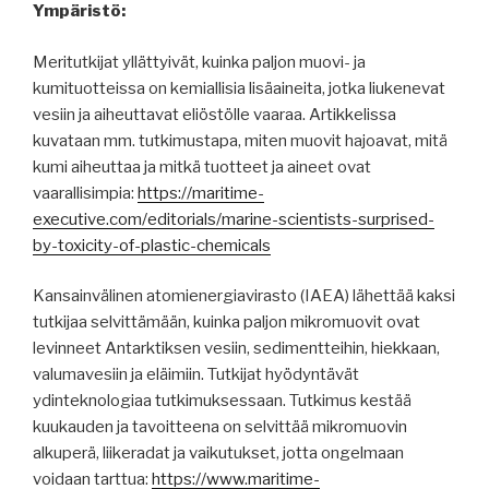
Ympäristö:
Meritutkijat yllättyivät, kuinka paljon muovi- ja
kumituotteissa on kemiallisia lisäaineita, jotka liukenevat
vesiin ja aiheuttavat eliöstölle vaaraa. Artikkelissa
kuvataan mm. tutkimustapa, miten muovit hajoavat, mitä
kumi aiheuttaa ja mitkä tuotteet ja aineet ovat
vaarallisimpia:
https://maritime-
executive.com/editorials/marine-scientists-surprised-
by-toxicity-of-plastic-chemicals
Kansainvälinen atomienergiavirasto (IAEA) lähettää kaksi
tutkijaa selvittämään, kuinka paljon mikromuovit ovat
levinneet Antarktiksen vesiin, sedimentteihin, hiekkaan,
valumavesiin ja eläimiin. Tutkijat hyödyntävät
ydinteknologiaa tutkimuksessaan. Tutkimus kestää
kuukauden ja tavoitteena on selvittää mikromuovin
alkuperä, liikeradat ja vaikutukset, jotta ongelmaan
voidaan tarttua:
https://www.maritime-