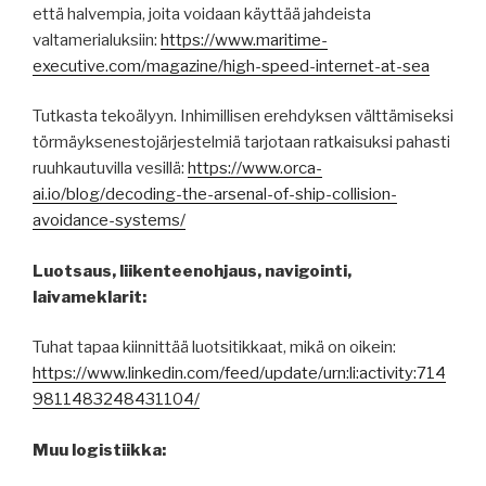
että halvempia, joita voidaan käyttää jahdeista
valtamerialuksiin:
https://www.maritime-
executive.com/magazine/high-speed-internet-at-sea
Tutkasta tekoälyyn. Inhimillisen erehdyksen välttämiseksi
törmäyksenestojärjestelmiä tarjotaan ratkaisuksi pahasti
ruuhkautuvilla vesillä:
https://www.orca-
ai.io/blog/decoding-the-arsenal-of-ship-collision-
avoidance-systems/
Luotsaus, liikenteenohjaus, navigointi,
laivameklarit:
Tuhat tapaa kiinnittää luotsitikkaat, mikä on oikein:
https://www.linkedin.com/feed/update/urn:li:activity:714
9811483248431104/
Muu logistiikka: