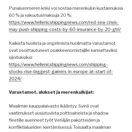
Punaisenmeren kriisi voi nostaa merenkulun kustannuksia
60 % ja vakuutusmaksuja 20 %:
https://www.hellenicshippingnews.com/red-sea-crisis-
may-push-shipping-costs-by-60-insurance-by-20-gtri/
Kaikista huolista ja ongelmista huolimatta varustamot
ovat osoittautuneet osakkeenomistajille kannattaviksi
sijoituksiksi:
https://www.hellenicshippingnews.com/shipping-
stocks-rise-biggest-gainers-in-europe-at-start-of-
2024/
Varustamot, alukset ja merenkulkijat:
Maailman kauppalaivasto ikääntyy. Syinä ovat
vaatimukset uusiutuvista polttoaineista ja shadow
fleetille auenneet työt Venäjän pakotteiden ja
konfliktialueiden kiertämisessä. Toisaalta maailman