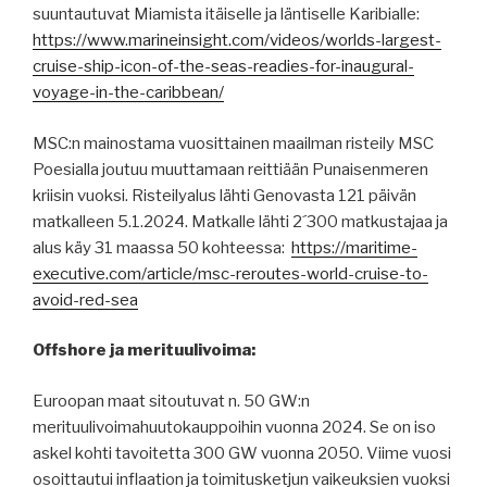
suuntautuvat Miamista itäiselle ja läntiselle Karibialle:
https://www.marineinsight.com/videos/worlds-largest-
cruise-ship-icon-of-the-seas-readies-for-inaugural-
voyage-in-the-caribbean/
MSC:n mainostama vuosittainen maailman risteily MSC
Poesialla joutuu muuttamaan reittiään Punaisenmeren
kriisin vuoksi. Risteilyalus lähti Genovasta 121 päivän
matkalleen 5.1.2024. Matkalle lähti 2´300 matkustajaa ja
alus käy 31 maassa 50 kohteessa:
https://maritime-
executive.com/article/msc-reroutes-world-cruise-to-
avoid-red-sea
Offshore ja merituulivoima:
Euroopan maat sitoutuvat n. 50 GW:n
merituulivoimahuutokauppoihin vuonna 2024. Se on iso
askel kohti tavoitetta 300 GW vuonna 2050. Viime vuosi
osoittautui inflaation ja toimitusketjun vaikeuksien vuoksi