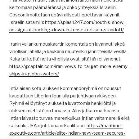
kertomaan päämääränsä ja onko yhteyksiä Israeliin.
Coscon ilmoitetaan epävirallisesti lopettavan käynnit
Israelin satamiin:
https://splash247.com/houthis-show-
no-sign-of-backing-down-in-tense-red-sea-standoff/
Iranin vallankumouskaartin komentaja on luvannut iskeä
vihollisiin lähellä ja kaukana muutenkin jännitteisillä vesillä.
Kuka tai ketkä noita vihollisia ovat, sitä hän ei sanonut:
https://gcaptain.com/iran-vows-to-target-more-enemy-
ships-in-global-waters/
Intialaisen sota-aluksen kommandoryhmä on noussut
kaapattuun Liberian lipun alla purjehtivaan alukseen.
Ryhmä ei löytänyt alukselta luvattomia henkilöitä ja
aluksen miehistö on turvassa. Alus jatkaa matkaansa.
Intian laivasto turvaa merenkulkua Intian valtamerellä eikä
se kuulu USA:n johtamaan koalitioon:
https://maritime-
executive.com/article/elite-indian-navy-team-secures-