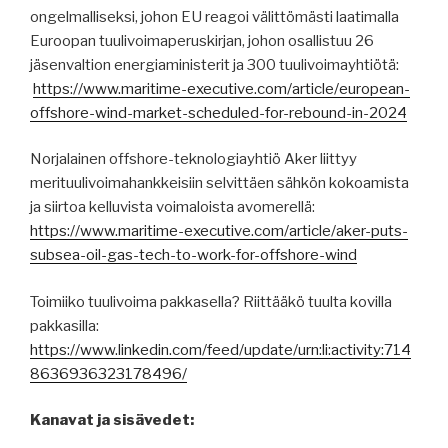
ongelmalliseksi, johon EU reagoi välittömästi laatimalla
Euroopan tuulivoimaperuskirjan, johon osallistuu 26
jäsenvaltion energiaministerit ja 300 tuulivoimayhtiötä:
https://www.maritime-executive.com/article/european-
offshore-wind-market-scheduled-for-rebound-in-2024
Norjalainen offshore-teknologiayhtiö Aker liittyy
merituulivoimahankkeisiin selvittäen sähkön kokoamista
ja siirtoa kelluvista voimaloista avomerellä:
https://www.maritime-executive.com/article/aker-puts-
subsea-oil-gas-tech-to-work-for-offshore-wind
Toimiiko tuulivoima pakkasella? Riittääkö tuulta kovilla
pakkasilla:
https://www.linkedin.com/feed/update/urn:li:activity:714
8636936323178496/
Kanavat ja sisävedet: