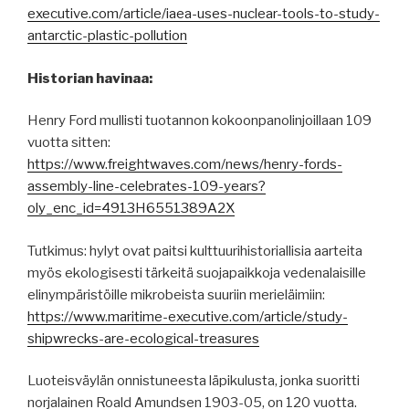
executive.com/article/iaea-uses-nuclear-tools-to-study-
antarctic-plastic-pollution
Historian havinaa:
Henry Ford mullisti tuotannon kokoonpanolinjoillaan 109
vuotta sitten:
https://www.freightwaves.com/news/henry-fords-
assembly-line-celebrates-109-years?
oly_enc_id=4913H6551389A2X
Tutkimus: hylyt ovat paitsi kulttuurihistoriallisia aarteita
myös ekologisesti tärkeitä suojapaikkoja vedenalaisille
elinympäristöille mikrobeista suuriin merieläimiin:
https://www.maritime-executive.com/article/study-
shipwrecks-are-ecological-treasures
Luoteisväylän onnistuneesta läpikulusta, jonka suoritti
norjalainen Roald Amundsen 1903-05, on 120 vuotta.