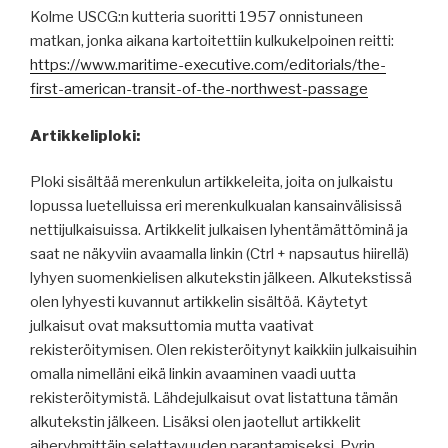
Kolme USCG:n kutteria suoritti 1957 onnistuneen
matkan, jonka aikana kartoitettiin kulkukelpoinen reitti:
https://www.maritime-executive.com/editorials/the-
first-american-transit-of-the-northwest-passage
Artikkeliploki:
Ploki sisältää merenkulun artikkeleita, joita on julkaistu
lopussa luetelluissa eri merenkulkualan kansainvälisissä
nettijulkaisuissa. Artikkelit julkaisen lyhentämättöminä ja
saat ne näkyviin avaamalla linkin (Ctrl + napsautus hiirellä)
lyhyen suomenkielisen alkutekstin jälkeen. Alkutekstissä
olen lyhyesti kuvannut artikkelin sisältöä. Käytetyt
julkaisut ovat maksuttomia mutta vaativat
rekisteröitymisen. Olen rekisteröitynyt kaikkiin julkaisuihin
omalla nimelläni eikä linkin avaaminen vaadi uutta
rekisteröitymistä. Lähdejulkaisut ovat listattuna tämän
alkutekstin jälkeen. Lisäksi olen jaotellut artikkelit
aiheryhmittäin selattavuuden parantamiseksi. Pyrin