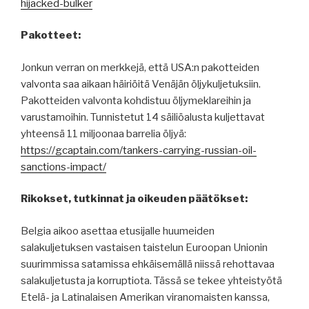
hijacked-bulker
Pakotteet:
Jonkun verran on merkkejä, että USA:n pakotteiden
valvonta saa aikaan häiriöitä Venäjän öljykuljetuksiin.
Pakotteiden valvonta kohdistuu öljymeklareihin ja
varustamoihin. Tunnistetut 14 säiliöalusta kuljettavat
yhteensä 11 miljoonaa barrelia öljyä:
https://gcaptain.com/tankers-carrying-russian-oil-
sanctions-impact/
Rikokset, tutkinnat ja oikeuden päätökset:
Belgia aikoo asettaa etusijalle huumeiden
salakuljetuksen vastaisen taistelun Euroopan Unionin
suurimmissa satamissa ehkäisemällä niissä rehottavaa
salakuljetusta ja korruptiota. Tässä se tekee yhteistyötä
Etelä- ja Latinalaisen Amerikan viranomaisten kanssa,