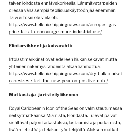
talven johdosta ennätyskorkealla. Lämmitystarpeiden
ollessa vähäisempiä teollisuuskäyttöön jää enemmän.
Talvi ei tosin ole vielä ohi:
https://www.hellenicshippingnews.com/europes-gas-
price-falls-to-encourage-more-industrial-use/
Elintarvikkeet ja kuivarahti:
Irtolastimarkkinat ovat edelleen hiukan sekavat mutta
yhteinen näkemys rahdeista alkaa hahmottua:
https://www.hellenicshippingnews.com/dry-bulk-market-
capesizes-start-the-new-year-on-positive-note/
Matkustaja- ja risteilyliikenne:
Royal Caribbeanin Icon of the Seas on valmistautumassa
neitsytmatkaansa Miamista, Floridasta. Tulevat päivät
sisältävät paljon tarkastuksia, lastaamista ja purkamista,
lisää miehistöä ja telakan työntekijöitä. Aluksen matkat