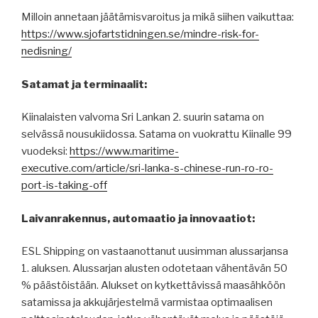
Milloin annetaan jäätämisvaroitus ja mikä siihen vaikuttaa:
https://www.sjofartstidningen.se/mindre-risk-for-
nedisning/
Satamat ja terminaalit:
Kiinalaisten valvoma Sri Lankan 2. suurin satama on
selvässä nousukiidossa. Satama on vuokrattu Kiinalle 99
vuodeksi:
https://www.maritime-
executive.com/article/sri-lanka-s-chinese-run-ro-ro-
port-is-taking-off
Laivanrakennus, automaatio ja innovaatiot:
ESL Shipping on vastaanottanut uusimman alussarjansa
1. aluksen. Alussarjan alusten odotetaan vähentävän 50
% päästöistään. Alukset on kytkettävissä maasähköön
satamissa ja akkujärjestelmä varmistaa optimaalisen