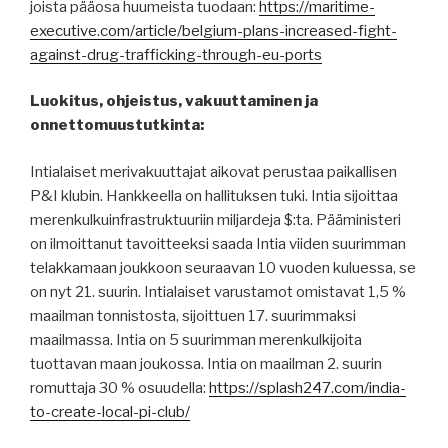
joista pääosa huumeista tuodaan:
https://maritime-
executive.com/article/belgium-plans-increased-fight-
against-drug-trafficking-through-eu-ports
Luokitus, ohjeistus, vakuuttaminen ja
onnettomuustutkinta:
Intialaiset merivakuuttajat aikovat perustaa paikallisen
P&I klubin. Hankkeella on hallituksen tuki. Intia sijoittaa
merenkulkuinfrastruktuuriin miljardeja $:ta. Pääministeri
on ilmoittanut tavoitteeksi saada Intia viiden suurimman
telakkamaan joukkoon seuraavan 10 vuoden kuluessa, se
on nyt 21. suurin. Intialaiset varustamot omistavat 1,5 %
maailman tonnistosta, sijoittuen 17. suurimmaksi
maailmassa. Intia on 5 suurimman merenkulkijoita
tuottavan maan joukossa. Intia on maailman 2. suurin
romuttaja 30 % osuudella:
https://splash247.com/india-
to-create-local-pi-club/