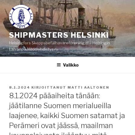
Siirry
sisältöön
SHIPMASTERS HELSINKI
Helsingfors Skeppsbefälhavareförening rf – Helsingin
Laivanpäällikköyhdistys ry
Valikko
JULKAISTU
8.1.2024
KIRJOITTANUT
MATTI AALTONEN
8.1.2024 pääaiheita tänään:
jäätilanne Suomen merialueilla
laajenee, kaikki Suomen satamat ja
Perämeri ovat jäässä, maailman