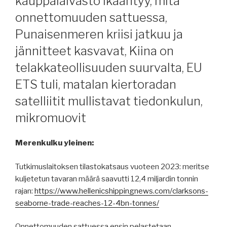
kauppalaivasto ikääntyy, mitä
onnettomuuden sattuessa,
Punaisenmeren kriisi jatkuu ja
jännitteet kasvavat, Kiina on
telakkateollisuuden suurvalta, EU
ETS tuli, matalan kiertoradan
satelliitit mullistavat tiedonkulun,
mikromuovit
Merenkulku yleinen:
Tutkimuslaitoksen tilastokatsaus vuoteen 2023: meritse
kuljetetun tavaran määrä saavutti 12,4 miljardin tonnin
rajan:
https://www.hellenicshippingnews.com/clarksons-
seaborne-trade-reaches-12-4bn-tonnes/
Onnettomuuden sattuessa ensin pelastetaan