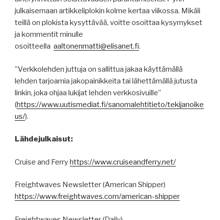
julkaisemaan artikkeliplokin kolme kertaa viikossa. Mikäli
teillä on plokista kysyttävää, voitte osoittaa kysymykset
ja kommentit minulle
osoitteella
aaltonenmatti@elisanet.fi
.
”Verkkolehden juttuja on sallittua jakaa käyttämällä
lehden tarjoamia jakopainikkeita tai lähettämällä jutusta
linkin, joka ohjaa lukijat lehden verkkosivuille”
(
https
://
www.uutismediat.fi
/sanomalehtitieto/
tekijanoike
us
/
).
Lähdejulkaisut:
Cruise and Ferry
https://www.cruiseandferry.net/
Freightwaves Newsletter (American Shipper)
https://www.freightwaves.com/american-shipper
Freightwaves Newsletter (Daily)