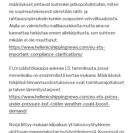
määräykset johtavat kuitenkin jatkopohdintoihin, miten
ne sopimusteknisesti siirretään rahti- ja
rahtaussopimuksiin kunkin osapuolen velvollisuuksista.
Alalla on valmisteltu mallilausekkeita mutta aina ne
kannattaa tarkistaa ennen allekirjoitusta, sen suhteen
mikään ei ole muuttunut:
https://www.hellenicshippingnews.com/eu-ets-
important-compliance-clarifications/
EU:n päästökauppa aukeaa 15. tammikuuta, jossa
merenkulku on ensimmäistä kertaa mukana. Määräävinä
tekijöinä hinnanmuodostuksessa ovat toimitusrajoitukset
ja talven lämmitystarpeet:
https://www.hellenicshippingnews.com/eu-ets-prices-
under-pressure-but-colder-weather-could-boost-
demand/
Norja liittyy mukaan kilpailuun yli talousvyöhykkeen
ulottuvan mannerjalustan hyödyntämisessä. Kyseessä on