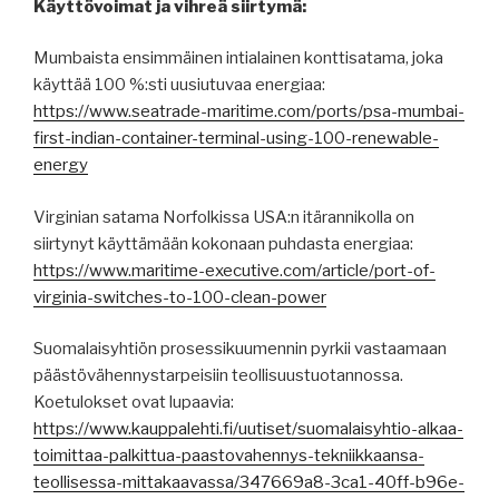
Käyttövoimat ja vihreä siirtymä:
Mumbaista ensimmäinen intialainen konttisatama, joka
käyttää 100 %:sti uusiutuvaa energiaa:
https://www.seatrade-maritime.com/ports/psa-mumbai-
first-indian-container-terminal-using-100-renewable-
energy
Virginian satama Norfolkissa USA:n itärannikolla on
siirtynyt käyttämään kokonaan puhdasta energiaa:
https://www.maritime-executive.com/article/port-of-
virginia-switches-to-100-clean-power
Suomalaisyhtiön prosessikuumennin pyrkii vastaamaan
päästövähennystarpeisiin teollisuustuotannossa.
Koetulokset ovat lupaavia:
https://www.kauppalehti.fi/uutiset/suomalaisyhtio-alkaa-
toimittaa-palkittua-paastovahennys-tekniikkaansa-
teollisessa-mittakaavassa/347669a8-3ca1-40ff-b96e-