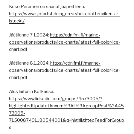
Koko Perämeri on saanut jääpeitteen:
https://www.sjofartstidningen.se/hela-bottenviken-ar-
istackt/
Jäätilanne 7.1.2024:
https://cdn.fmi.fi/marine-
observations/products/ice-charts/latest-full-color-ice-
chart.pdf
Jäätilanne 8.1.2024:
https://cdn.fmi.fi/marine-
observations/products/ice-charts/latest-full-color-ice-
chart.pdf
Alus laituriin Kotkassa:
https://www.linkedin.com/groups/4573005/?
highlightedUpdateUrn=urn%3Ali%3AgroupPost%3A45
73005-
7150087491180544001&q=highlightedFeedForGroup
s