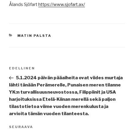
Ålands Sjöfart
https://www.sjofart.ax/
KATEGORIAT
MATIN PALSTA
Artikkelien
Edellinen
EDELLINEN
selaus
artikkeli
5.1.2024 päivän pääaiheita ovat viides murtaja
lähti tänään Perämerelle, Punaisen meren tilanne
YK:n turvallisuusneuvostossa, Filippiinit ja USA
harjoituksissa Etelä-Kiinan merellä sekä paljon
tilastotietoa viime vuoden merenkulusta ja
arvioita tämän vuoden tilanteesta.
Seuraava
SEURAAVA