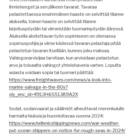
ihmishenget ja sen jälkeen tavarat. Tavaraa
pelastettaessa ensimmäinen haaste on selvittää tilanne
aluksella, toinen haaste on selvittää tilanne
kirjoituspöydän tai viimeistään tuomarinpöydän ääressä.
Aluksella aloitettavan työn sopimiseen on olemassa
sopimuspohjia ja viime kädessä tavaran pelastaja pitää
pelastetun tavaran itsellään, kunnes joku maksaa.
Vahingonarvioijaa tarvitaan, kun arvioidaan pelastetun
arvo ja toisaalta vahingot yhteishaveria varten. Lopulta
asiasta voidaan sopia tai tuomari päättää:
https://www.freightwaves.com/news/a-look-into-
marine-salvage-in-the-80s?
oly_enc_id=4913H6551389A2X
Sodat, sodanvaarat ja sääilmiöt aiheuttavat merenkululle
harmaita hiuksia ja huomioitavaa vuonna 2024:
https://www.hellenicshippingnews.com/war-weather-
put-ocean-shippers-on-notice-for-rough-seas-in-2024/