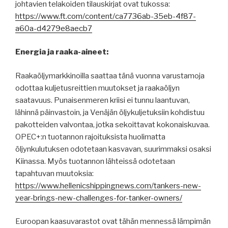
johtavien telakoiden tilauskirjat ovat tukossa:
https://www.ft.com/content/ca7736ab-35eb-4f87-
a60a-d4279e8aecb7
Energia ja raaka-aineet:
Raakaöljymarkkinoilla saattaa tänä vuonna varustamoja
odottaa kuljetusreittien muutokset ja raakaöljyn
saatavuus. Punaisenmeren kriisi ei tunnu laantuvan,
lähinnä päinvastoin, ja Venäjän öljykuljetuksiin kohdistuu
pakotteiden valvontaa, jotka sekoittavat kokonaiskuvaa.
OPEC+:n tuotannon rajoituksista huolimatta
öljynkulutuksen odotetaan kasvavan, suurimmaksi osaksi
Kiinassa. Myös tuotannon lähteissä odotetaan
tapahtuvan muutoksia:
https://www.hellenicshippingnews.com/tankers-new-
year-brings-new-challenges-for-tanker-owners/
Euroopan kaasuvarastot ovat tähän mennessä lämpimän