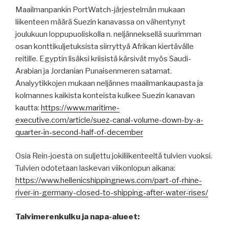
Maailmanpankin PortWatch-järjestelmän mukaan
liikenteen määrä Suezin kanavassa on vähentynyt
joulukuun loppupuoliskolla n. neljänneksellä suurimman
osan konttikuljetuksista siirryttyä Afrikan kiertävälle
reitille. Egyptin lisäksi kriisistä kärsivät myös Saudi-
Arabian ja Jordanian Punaisenmeren satamat.
Analyytikkojen mukaan neljännes maailmankaupasta ja
kolmannes kaikista konteista kulkee Suezin kanavan
kautta:
https://www.maritime-
executive.com/article/suez-canal-volume-down-by-a-
quarter-in-second-half-of-december
Osia Rein-joesta on suljettu jokiliikenteeltä tulvien vuoksi.
Tulvien odotetaan laskevan viikonlopun aikana:
https://www.hellenicshippingnews.com/part-of-rhine-
river-in-germany-closed-to-shipping-after-water-rises/
Talvimerenkulku ja napa-alueet: