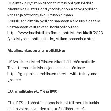
Huolinta- ja logistiikkaliiton toimitusjohtajan tviitistä
alkanut keskustelu johti yhteistyöhön Aalto-yliopiston
kanssa ja täydennyskoulutusohjelmaan.
Koulutusohjelmalla pyritään saamaan alalle uusia osaajia
vastaamaan vallitsevaan henkilöstöpulaan:
https://www.huolintaliitto.fi/ajankohtaista/artikkelit/2023
/yhteistyolla-kohti-uutta-logistiikan-osaamista.html
Maailmankauppa ja -politiikka:
USA:n ulkoministeri Blinken viikon Lähi-Idän matkalle.
Tavoitteena on kriisin laajenemisen estäminen:
https://gcaptain.com/blinken-meets-with-turkey-and-
greece/
EU ja hallitukset, YK ja IMO:
EU:n ETS- eli päästökauppadirektiivi tuli merenkulunkin
osalta voimaan vuoden alusta. Sinällään selkeät