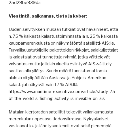
25d29be939da
Viestintä, paikannus, tieto ja kyber:
Uuden selvityksen mukaan tutkijat ovat havainneet, että
n. 75 % kaikesta kalastustoiminnasta ja n. 25 % kaikesta
kauppamerenkulusta on näkymätöntä satelliitti-AIS:lle.
Turvallisuustutkijoille pakotteiden rikkojat, salakuljettajat
ja kalastajat ovat tunnettuja ryhmiä, jotka välttelevät
valvontaa mutta joillakin alueilla esiintyvä AIS-välttely
saattaa olla yllätys. Suurin määrä tunnistamattomia
aluksia oli ylipäätään Aasiassa ja Pohjois-Amerikan
kalastajat näkyivät vain 17 % AIS:llä:
https://www.maritime-executive.com/article/study-75-
of-the-world-s-fishing-activity-is-invisible-on-ais
Matalan kiertoradan satelliitit tekevät vallankumousta
merenkulun nopeassa tiedonsiirrossa. Nykyaikaiset
vastaanotto- ja lähetysantennit ovat sekä pienempiä