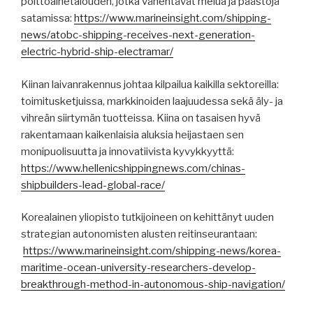
polttoainetalouden, jotka vähentävät melua ja päästöjä
satamissa:
https://www.marineinsight.com/shipping-
news/atobc-shipping-receives-next-generation-
electric-hybrid-ship-electramar/
Kiinan laivanrakennus johtaa kilpailua kaikilla sektoreilla:
toimitusketjuissa, markkinoiden laajuudessa sekä äly- ja
vihreän siirtymän tuotteissa. Kiina on tasaisen hyvä
rakentamaan kaikenlaisia aluksia heijastaen sen
monipuolisuutta ja innovatiivista kyvykkyyttä:
https://www.hellenicshippingnews.com/chinas-
shipbuilders-lead-global-race/
Korealainen yliopisto tutkijoineen on kehittänyt uuden
strategian autonomisten alusten reitinseurantaan:
https://www.marineinsight.com/shipping-news/korea-
maritime-ocean-university-researchers-develop-
breakthrough-method-in-autonomous-ship-navigation/