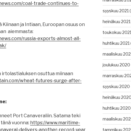
gnews.com/coal-trade-continues-to-
syyskuu 2021
(
heinäkuu 2021
ä Kiinaan ja Intiaan, Euroopan osuus on
an aiemmasta:
toukokuu 202
news.com/russia-exports-almost-all-
huhtikuu 2021
ak/
maaliskuu 202
:
joulukuu 2020
irtolastialuksen osuttua miinaan
marraskuu 20
tain.com/wheat-futures-surge-after-
syyskuu 2020
heinäkuu 202
ne:
huhtikuu 2020
nneet Port Canaveraliin. Satama teki
maaliskuu 20
 tänä vuonna:
https://www.maritime-
anaveral-delivers-another-record-year
tammikuu 20