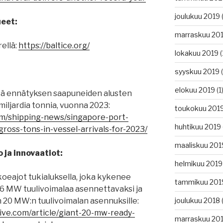
joulukuu 2019
(
ueet:
marraskuu 20
ellä:
https://baltice.org/
lokakuu 2019
(
syyskuu 2019
(
elokuu 2019
(1
sä ennätyksen saapuneiden alusten
miljardia tonnia, vuonna 2023:
toukokuu 201
om/shipping-news/singapore-port-
huhtikuu 2019
gross-tons-in-vessel-arrivals-for-2023/
maaliskuu 201
ja innovaatiot:
helmikuu 2019
koeajot tukialuksella, joka kykenee
tammikuu 201
16 MW tuulivoimalaa asennettavaksi ja
n 20 MW:n tuulivoimalan asennuksille:
joulukuu 2018
(
ive.com/article/giant-20-mw-ready-
marraskuu 20