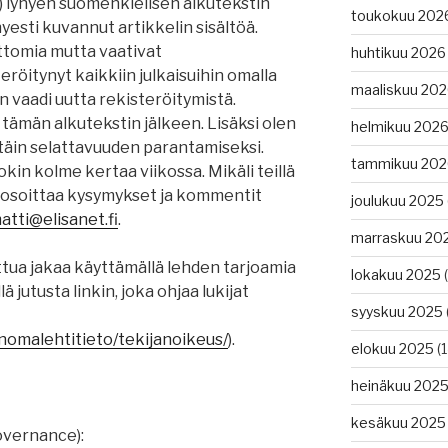
lä) lyhyen suomenkielisen alkutekstin
toukokuu 202
hyesti kuvannut artikkelin sisältöä.
ttomia mutta vaativat
huhtikuu 2026
eröitynyt kaikkiin julkaisuihin omalla
maaliskuu 20
n vaadi uutta rekisteröitymistä.
 tämän alkutekstin jälkeen. Lisäksi olen
helmikuu 202
ttäin selattavuuden parantamiseksi.
tammikuu 202
okin kolme kertaa viikossa. Mikäli teillä
e osoittaa kysymykset ja kommentit
joulukuu 2025
tti@elisanet.fi
.
marraskuu 20
ttua jakaa käyttämällä lehden tarjoamia
lokakuu 2025
(
 jutusta linkin, joka ohjaa lukijat
syyskuu 2025
nomalehtitieto/
tekijanoikeus
/
).
elokuu 2025
(1
heinäkuu 202
kesäkuu 2025
overnance):