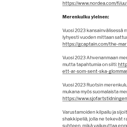
https://www.nordea.com/fi/uu
Merenkulku yleinen:
Vuosi 2023 kansainvälisessä m
lyhyesti vuoden mittaan sattun
https://gcaptain.com/the-mar
Vuosi 2023 Ahvenanmaan mer
mutta tapahtumia on silti:
http
ett-ar-som-sent-ska-glomma
Vuosi 2023 Ruotsin merenkuluss
mukana myös suomalaista me
https://www.sjofartstidningen
Varustamoiden kilpailu ja sij
shakkipeliä, jolla ne tekevät
suhteen, mikä vaikeuttaa enn