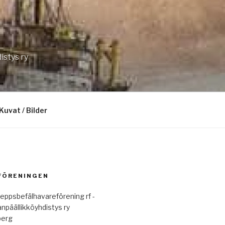
istys ry
Kuvat / Bilder
 FÖRENINGEN
eppsbefälhavareförening rf -
anpäällikköyhdistys ry
berg