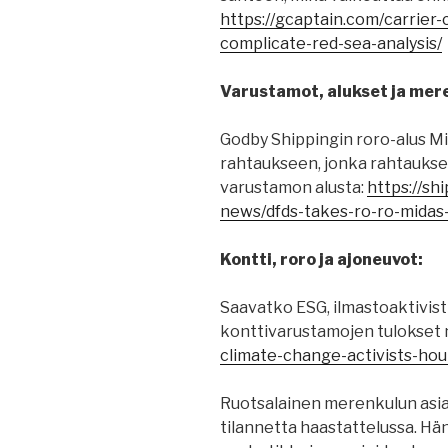
https://gcaptain.com/carrier
complicate-red-sea-analysis/
Varustamot, alukset ja mere
Godby Shippingin roro-alus Mi
rahtaukseen, jonka rahtauks
varustamon alusta:
https://sh
news/dfds-takes-ro-ro-midas
Kontti, roro ja ajoneuvot:
Saavatko ESG, ilmastoaktivisti
konttivarustamojen tulokset
climate-change-activists-hou
Ruotsalainen merenkulun asia
tilannetta haastattelussa. Hä