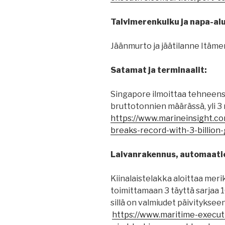
Talvimerenkulku ja napa-al
Jäänmurto ja jäätilanne Itämer
Satamat ja terminaalit:
Singapore ilmoittaa tehneen
bruttotonnien määrässä, yli 3 
https://www.marineinsight.c
breaks-record-with-3-billion-
Laivanrakennus, automaatio 
Kiinalaistelakka aloittaa meri
toimittamaan 3 täyttä sarjaa 
sillä on valmiudet päivityksee
https://www.maritime-execut