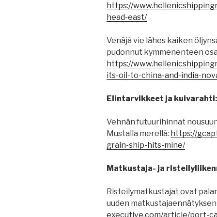
https://www.hellenicshippin
head-east/
Venäjä vie lähes kaiken öljyns
pudonnut kymmenenteen osa
https://www.hellenicshipping
its-oil-to-china-and-india-nov
Elintarvikkeet ja kuivarahti
Vehnän futuurihinnat nousuun 
Mustalla merellä:
https://gcap
grain-ship-hits-mine/
Matkustaja- ja risteilyliiken
Risteilymatkustajat ovat pala
uuden matkustajaennätyksen
executive.com/article/port-c