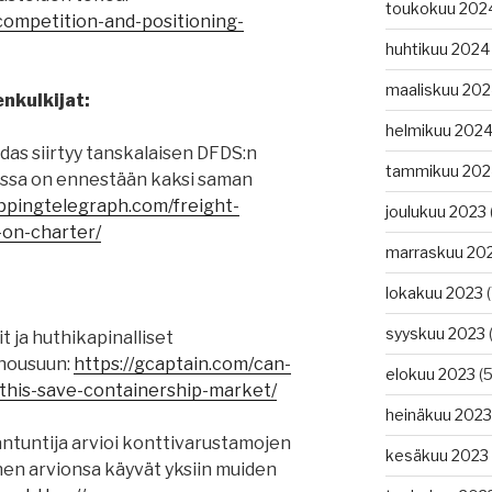
toukokuu 202
-competition-and-positioning-
huhtikuu 2024
maaliskuu 20
nkulkijat:
helmikuu 202
das siirtyy tanskalaisen DFDS:n
tammikuu 202
essa on ennestään kaksi saman
ippingtelegraph.com/freight-
joulukuu 2023
-on-charter/
marraskuu 20
lokakuu 2023
(
syyskuu 2023
(
t ja huthikapinalliset
 nousuun:
https://gcaptain.com/can-
elokuu 2023
(5
this-save-containership-market/
heinäkuu 2023
ntuntija arvioi konttivarustamojen
kesäkuu 2023
nen arvionsa käyvät yksiin muiden