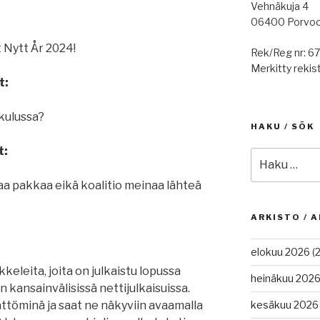
Vehnäkuja 4
06400 Porvo
 Gott Nytt År 2024!
Rek/Reg nr: 6
Merkitty rekist
t:
kulussa?
HAKU / SÖK
t:
Etsi:
aa pakkaa eikä koalitio meinaa lähteä
ARKISTO / A
elokuu 2026
(2
keleita, joita on julkaistu lopussa
heinäkuu 202
n kansainvälisissä nettijulkaisuissa.
ättöminä ja saat ne näkyviin avaamalla
kesäkuu 2026