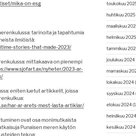
tiset/mika-on-esg
toukokuu 202
huhtikuu 2025
maaliskuu 20
erenkulussa: tarinoita ja tapahtumia
helmikuu 202
eista ilmiöistä:
itime-stories-that-made-2023/
tammikuu 202
joulukuu 2024
enkulussa: mittakaava on pienempi
s://www.sjofart.ax/nyheter/2023-ar-
marraskuu 20
s/
lokakuu 2024
(
a: eniten luetut artikkelit, joissa
syyskuu 2024
renkulkua:
elokuu 2024
(1
.se/har-ar-arets-mest-lasta-artiklar/
heinäkuu 202
oittuminen ovat osa monimutkaista
 ratkaisuja Punaisen meren käytön
kesäkuu 2024
usteiden tekoa: