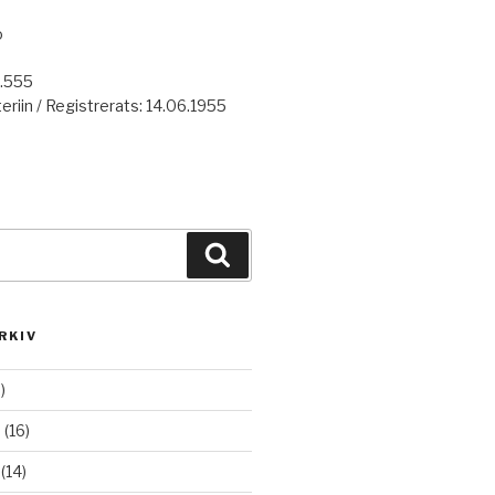
o
7.555
eriin / Registrerats: 14.06.1955
Haku
RKIV
)
6
(16)
(14)