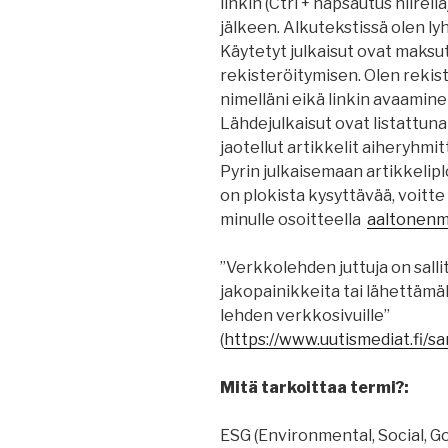
linkin (Ctrl + napsautus hiirel
jälkeen. Alkutekstissä olen ly
Käytetyt julkaisut ovat maksu
rekisteröitymisen. Olen rekist
nimelläni eikä linkin avaamine
Lähdejulkaisut ovat listattuna
jaotellut artikkelit aiheryhmi
Pyrin julkaisemaan artikkelipl
on plokista kysyttävää, voitt
minulle osoitteella
aaltonenma
”Verkkolehden juttuja on salli
jakopainikkeita tai lähettämällä
lehden verkkosivuille”
(
https
://
www.uutismediat.fi
/sa
Mitä tarkoittaa termi?:
ESG (Environmental, Social, G