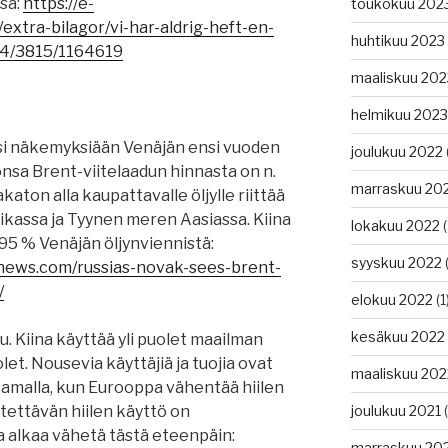
sa:
https://e-
toukokuu 202
/extra-bilagor/vi-har-aldrig-heft-en-
huhtikuu 2023
/4/3815/1164619
maaliskuu 202
helmikuu 2023
si näkemyksiään Venäjän ensi vuoden
joulukuu 2022
nsa Brent-viitelaadun hinnasta on n.
marraskuu 20
takaton alla kaupattavalle öljylle riittää
rikassa ja Tyynen meren Aasiassa. Kiina
lokakuu 2022
(
 95 % Venäjän öljynviennistä:
syyskuu 2022
(
gnews.com/russias-novak-sees-brent-
/
elokuu 2022
(1
kesäkuu 2022
. Kiina käyttää yli puolet maailman
uolet. Nousevia käyttäjiä ja tuojia ovat
maaliskuu 202
 samalla, kun Eurooppa vähentää hiilen
ettävän hiilen käyttö on
joulukuu 2021
(
 alkaa vähetä tästä eteenpäin:
marraskuu 20