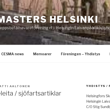
MASTERS HELSINKI
eppsbefälhavareförening rf – Helsingin Laivanpäällikköyhd
CESMA news
Memoarer
Föreningen – Yhdistys
YHDISTYS /
ATTI AALTONEN
ita / sjöfartsartiklar
Helsingfors Sk
Helsingin Laiv
C/0 Stig Sund