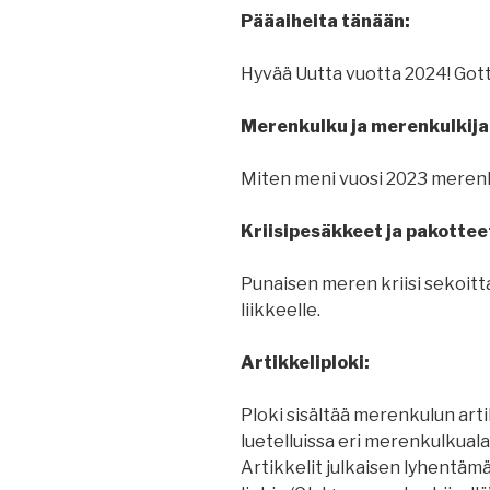
Pääaiheita tänään:
Hyvää Uutta vuotta 2024!
Merenkulku ja merenkulkija
Miten meni vuosi 2023 meren
Kriisipesäkkeet ja pakottee
Punaisen meren kriisi sekoitt
liikkeelle.
Artikkeliploki:
Ploki sisältää merenkulun artik
luetelluissa eri merenkulkuala
Artikkelit julkaisen lyhentäm