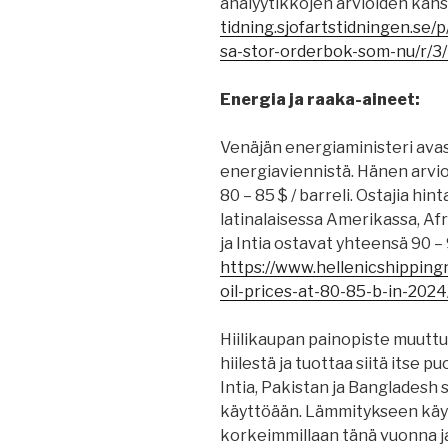
analyytikkojen arvioiden kans
tidning.sjofartstidningen.se/p
sa-stor-orderbok-som-nu/r/3
Energia ja raaka-aineet:
Venäjän energiaministeri ava
energiaviennistä. Hänen arvio
80 – 85 $ / barreli. Ostajia hin
latinalaisessa Amerikassa, Af
ja Intia ostavat yhteensä 90 –
https://www.hellenicshippin
oil-prices-at-80-85-b-in-2024
Hiilikaupan painopiste muuttuu
hiilestä ja tuottaa siitä itse p
Intia, Pakistan ja Bangladesh
käyttöään. Lämmitykseen käyt
korkeimmillaan tänä vuonna ja