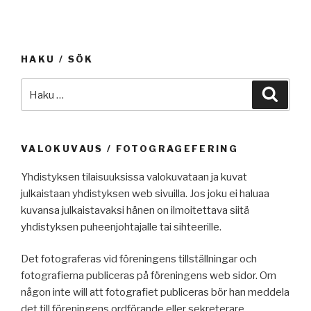
HAKU / SÖK
Etsi:
Haku
VALOKUVAUS / FOTOGRAGEFERING
Yhdistyksen tilaisuuksissa valokuvataan ja kuvat
julkaistaan yhdistyksen web sivuilla. Jos joku ei haluaa
kuvansa julkaistavaksi hänen on ilmoitettava siitä
yhdistyksen puheenjohtajalle tai sihteerille.
Det fotograferas vid föreningens tillställningar och
fotografierna publiceras på föreningens web sidor. Om
någon inte will att fotografiet publiceras bör han meddela
det till föreningens ordförande eller sekreterare.