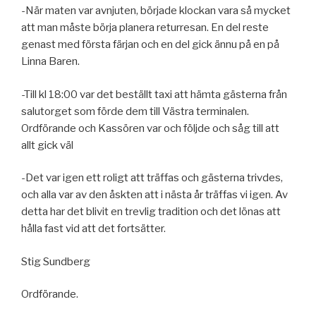
-När maten var avnjuten, började klockan vara så mycket
att man måste börja planera returresan. En del reste
genast med första färjan och en del gick ännu på en på
Linna Baren.
-Till kl 18:00 var det beställt taxi att hämta gästerna från
salutorget som förde dem till Västra terminalen.
Ordförande och Kassören var och följde och såg till att
allt gick väl
-Det var igen ett roligt att träffas och gästerna trivdes,
och alla var av den åskten att i nästa år träffas vi igen. Av
detta har det blivit en trevlig tradition och det lönas att
hålla fast vid att det fortsätter.
Stig Sundberg
Ordförande.