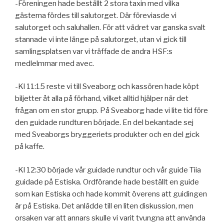
-Föreningen hade beställt 2 stora taxin med vilka
gästerna fördes till salutorget. Där föreviasde vi
salutorget och saluhallen. För att vädret var ganska svalt
stannade vi inte länge på salutorget, utan vi gick till
samlingsplatsen var vi träffade de andra HSF:s
medlelmmar med avec.
-Kl 11:15 reste vi till Sveaborg och kassören hade köpt
biljetter åt alla på förhand, vilket alltid hjälper när det
frågan om en stor grupp. På Sveaborg hade vi lite tid före
den guidade rundturen började. En del bekantade sej
med Sveaborgs bryggeriets produkter och en del gick
på kaffe.
-Kl 12:30 började vår guidade rundtur och vår guide Tiia
guidade på Estiska. Ordförande hade beställt en guide
som kan Estiska och hade kommit överens att guidingen
är på Estiska. Det anlädde till en liten diskussion, men
orsaken var att annars skulle vi varit tvungna att använda