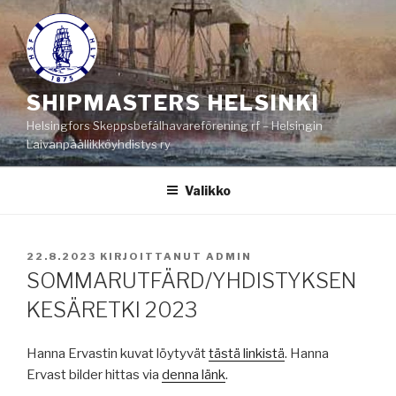
Siirry
sisältöön
SHIPMASTERS HELSINKI
Helsingfors Skeppsbefälhavareförening rf – Helsingin
Laivanpäällikköyhdistys ry
Valikko
JULKAISTU
22.8.2023
KIRJOITTANUT
ADMIN
SOMMARUTFÄRD/YHDISTYKSEN
KESÄRETKI 2023
Hanna Ervastin kuvat löytyvät
tästä linkistä
. Hanna
Ervast bilder hittas via
denna länk
.