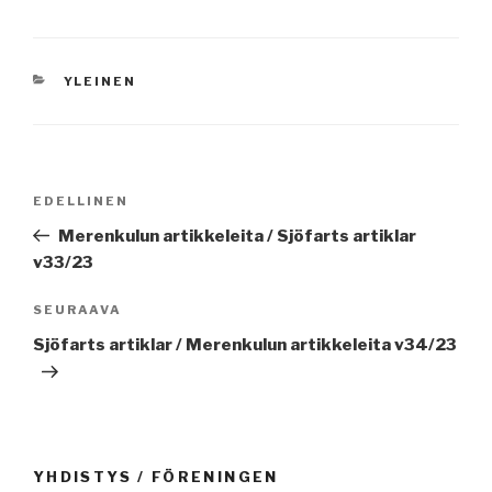
KATEGORIAT
YLEINEN
Artikkelien
Edellinen
EDELLINEN
selaus
artikkeli
Merenkulun artikkeleita / Sjöfarts artiklar
v33/23
Seuraava
SEURAAVA
artikkeli
Sjöfarts artiklar / Merenkulun artikkeleita v34/23
YHDISTYS / FÖRENINGEN