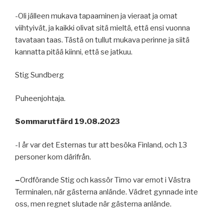
-Oli jälleen mukava tapaaminen ja vieraat ja omat
viihtyivät, ja kaikki olivat sitä mieltä, että ensi vuonna
tavataan taas. Tästä on tullut mukava perinne ja siitä
kannatta pitää kiinni, että se jatkuu.
Stig Sundberg
Puheenjohtaja.
Sommarutfärd 19.08.2023
-I år var det Esternas tur att besöka Finland, och 13
personer kom därifrån.
–
Ordförande Stig och kassör Timo var emot i Västra
Terminalen, när gästerna anlände. Vädret gynnade inte
oss, men regnet slutade när gästerna anlände.