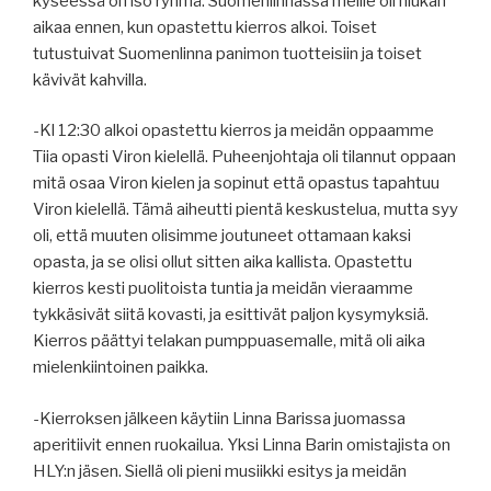
kyseessä on iso ryhmä. Suomenlinnassa meille oli hiukan
aikaa ennen, kun opastettu kierros alkoi. Toiset
tutustuivat Suomenlinna panimon tuotteisiin ja toiset
kävivät kahvilla.
-Kl 12:30 alkoi opastettu kierros ja meidän oppaamme
Tiia opasti Viron kielellä. Puheenjohtaja oli tilannut oppaan
mitä osaa Viron kielen ja sopinut että opastus tapahtuu
Viron kielellä. Tämä aiheutti pientä keskustelua, mutta syy
oli, että muuten olisimme joutuneet ottamaan kaksi
opasta, ja se olisi ollut sitten aika kallista. Opastettu
kierros kesti puolitoista tuntia ja meidän vieraamme
tykkäsivät siitä kovasti, ja esittivät paljon kysymyksiä.
Kierros päättyi telakan pumppuasemalle, mitä oli aika
mielenkiintoinen paikka.
-Kierroksen jälkeen käytiin Linna Barissa juomassa
aperitiivit ennen ruokailua. Yksi Linna Barin omistajista on
HLY:n jäsen. Siellä oli pieni musiikki esitys ja meidän