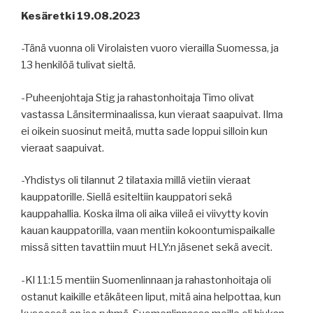
Kesäretki 19.08.2023
-Tänä vuonna oli Virolaisten vuoro vierailla Suomessa, ja
13 henkilöä tulivat sieltä.
-Puheenjohtaja Stig ja rahastonhoitaja Timo olivat
vastassa Länsiterminaalissa, kun vieraat saapuivat. Ilma
ei oikein suosinut meitä, mutta sade loppui silloin kun
vieraat saapuivat.
-Yhdistys oli tilannut 2 tilataxia millä vietiin vieraat
kauppatorille. Siellä esiteltiin kauppatori sekä
kauppahallia. Koska ilma oli aika viileä ei viivytty kovin
kauan kauppatorilla, vaan mentiin kokoontumispaikalle
missä sitten tavattiin muut HLY:n jäsenet sekä avecit.
-Kl 11:15 mentiin Suomenlinnaan ja rahastonhoitaja oli
ostanut kaikille etäkäteen liput, mitä aina helpottaa, kun