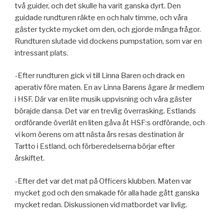
två guider, och det skulle ha varit ganska dyrt. Den
guidade rundturen räkte en och halv timme, och våra
gäster tyckte mycket om den, och gjorde många frågor.
Rundturen slutade vid dockens pumpstation, som var en
intressant plats.
-Efter rundturen gick vi till Linna Baren och drack en
aperativ före maten. En av Linna Barens ägare är medlem
i HSF. Där var en lite musik uppvisning och våra gäster
börajde dansa. Det var en trevlig överrasking. Estlands
ordförande överlät en liten gåva åt HSF:s ordförande, och
vi kom öerens om att nästa års resas destination är
Tartto i Estland, och förberedelserna börjar efter
årskiftet.
-Efter det var det mat på Officers klubben. Maten var
mycket god och den smakade för alla hade gått ganska
mycket redan. Diskussionen vid matbordet var livlig.