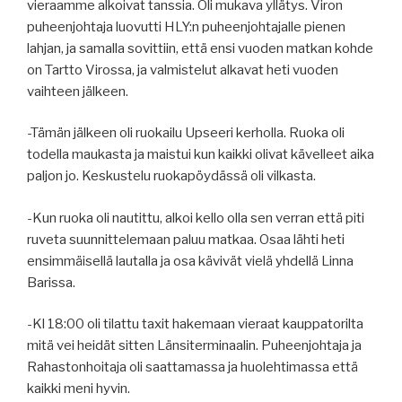
vieraamme alkoivat tanssia. Oli mukava yllätys. Viron
puheenjohtaja luovutti HLY:n puheenjohtajalle pienen
lahjan, ja samalla sovittiin, että ensi vuoden matkan kohde
on Tartto Virossa, ja valmistelut alkavat heti vuoden
vaihteen jälkeen.
-Tämän jälkeen oli ruokailu Upseeri kerholla. Ruoka oli
todella maukasta ja maistui kun kaikki olivat kävelleet aika
paljon jo. Keskustelu ruokapöydässä oli vilkasta.
-Kun ruoka oli nautittu, alkoi kello olla sen verran että piti
ruveta suunnittelemaan paluu matkaa. Osaa lähti heti
ensimmäisellä lautalla ja osa kävivät vielä yhdellä Linna
Barissa.
-Kl 18:00 oli tilattu taxit hakemaan vieraat kauppatorilta
mitä vei heidät sitten Länsiterminaalin. Puheenjohtaja ja
Rahastonhoitaja oli saattamassa ja huolehtimassa että
kaikki meni hyvin.