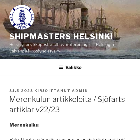
Siirry
sisältöön
SHIPMASTERS HELSINKI
Helsingfors Skeppsbefälhavareförening rf – Helsingin
Laivanpäällikköyhdistys ry
Valikko
JULKAISTU
31.5.2023
KIRJOITTANUT
ADMIN
Merenkulun artikkeleita / Sjöfarts
artiklar v22/23
Merenkulku
:
Pakotteet saa Venäjän avaamaan uusia kuljetusreittejä