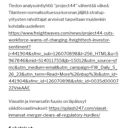
Tiedon analysointiyhtiö ”project44” vähentää väkeä.
Tilanteen normalisoituessa koronan jäljiltä stratup-
yritysten rahoittajat arvioivat tarpeitaan muidenkin
kohdalla uudelleen:
https://www.freightwaves.com/news/project44-cuts-
workforce-warns-of-changing-freighttech-investor-
sentiment?
j=441904&sfmc_sub=126070898&l=256_HTML&u=5
967846&mid=514011755&jb=15012&utm_source=sf
mc&utm_medium=email&utm_campaign=FW_Daily_5_
26_23&utm_term=Read+More%26nbsp%3b&utm_id=
441904&sfmc_id=126070898&sfdc_id=0035d00007
22VskAAE
Viasatin ja Inmarsatin fuusio on läpäissyt
säädösvaatimukset:
https://splash247.com/viasat-
inmarsat-merger-clears-all-regulatory-hurdles/