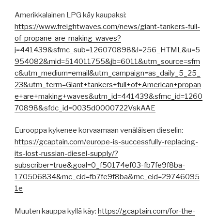
Amerikkalainen LPG käy kaupaksi:
https://www.freightwaves.com/news/giant-tankers-full-
of-propane-are-making-waves?
j=441439&sfmc_sub=126070898&l=256_HTML&u=5
954082&mid=514011755&jb=6011&utm_source=sfm
c&utm_medium=email&utm_campaign=as_daily_5_25_
23&utm_term=Giant+tankers+full+of+American+propan
e+are+making+waves&utm_id=441439&sfmc_id=1260
70898&sfdc_id=0035d0000722VskAAE
Eurooppa kykenee korvaamaan venäläisen dieselin:
https://gcaptain.com/europe-is-successfully-replacing-
its-lost-russian-diesel-supply/?
subscriber=true&goal=0_f50174ef03-fb7fe9f8ba-
170506834&mc_cid=fb7fe9f8ba&mc_eid=29746095
1e
Muuten kauppa kyllä käy:
https://gcaptain.com/for-the-