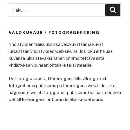
Etsi:
Haku
VALOKUVAUS / FOTOGRAGEFERING
Yhdistyksen tilaisuuksissa valokuvataan ja kuvat
julkaistaan yhdistyksen web sivuilla. Jos joku ei haluaa
kuvansa julkaistavaksi hänen on ilmoitettava siitä
yhdistyksen puheenjohtajalle tai sihteerille.
Det fotograferas vid föreningens tillställningar och
fotografierna publiceras på föreningens web sidor. Om
någon inte will att fotografiet publiceras bör han meddela
det till föreningens ordförande eller sekreterare.