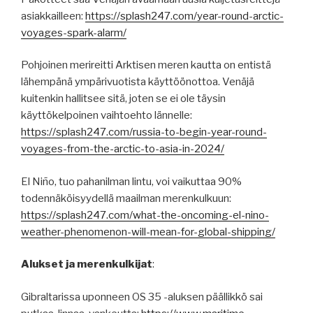
asiakkailleen:
https://splash247.com/year-round-arctic-
voyages-spark-alarm/
Pohjoinen merireitti Arktisen meren kautta on entistä
lähempänä ympärivuotista käyttöönottoa. Venäjä
kuitenkin hallitsee sitä, joten se ei ole täysin
käyttökelpoinen vaihtoehto lännelle:
https://splash247.com/russia-to-begin-year-round-
voyages-from-the-arctic-to-asia-in-2024/
El Niño, tuo pahanilman lintu, voi vaikuttaa 90%
todennäköisyydellä maailman merenkulkuun:
https://splash247.com/what-the-oncoming-el-nino-
weather-phenomenon-will-mean-for-global-shipping/
Alukset ja merenkulkijat
:
Gibraltarissa uponneen OS 35 -aluksen päällikkö sai