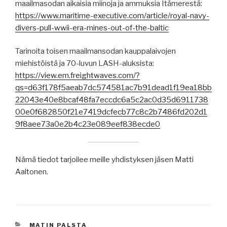
maailmasodan aikaisia miinoja ja ammuksia Itämerestä:
https://www.maritime-executive.com/article/royal-navy-
divers-pull-wwii-era-mines-out-of-the-baltic
Tarinoita toisen maailmansodan kauppalaivojen
miehistöistä ja 70-luvun LASH-aluksista:
https://view.em.freightwaves.com/?
qs=d63f178f5aeab7dc574581ac7b91dead1f19ea18bb
22043e40e8bcaf48fa7eccdc6a5c2ac0d35d6911738
00e0f682850f21e7419dcfecb77c8c2b7486fd202d1
9f8aee73a0e2b4c23e089eef838ecde0
Nämä tiedot tarjoilee meille yhdistyksen jäsen Matti
Aaltonen.
KATEGORIAT
MATIN PALSTA