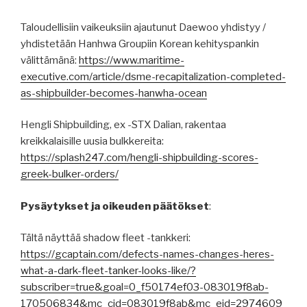
Taloudellisiin vaikeuksiin ajautunut Daewoo yhdistyy /
yhdistetään Hanhwa Groupiin Korean kehityspankin
välittämänä:
https://www.maritime-
executive.com/article/dsme-recapitalization-completed-
as-shipbuilder-becomes-hanwha-ocean
Hengli Shipbuilding, ex -STX Dalian, rakentaa
kreikkalaisille uusia bulkkereita:
https://splash247.com/hengli-shipbuilding-scores-
greek-bulker-orders/
Pysäytykset ja oikeuden päätökset
:
Tältä näyttää shadow fleet -tankkeri:
https://gcaptain.com/defects-names-changes-heres-
what-a-dark-fleet-tanker-looks-like/?
subscriber=true&goal=0_f50174ef03-083019f8ab-
170506834&mc_cid=083019f8ab&mc_eid=2974609