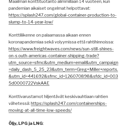
Maailman konttituotanto alimmillaan 14 vuoteen, kun
pandemian aikaiset ongelmat helpottavat:
https://splash247.com/global-container-production-to-
slump-to-14-year-low/
Konttiliikenne on palaamassa aikaan ennen
koronapandemiaa sekä volyymissa että rahtihinnoissa:
https://www.freightwaves.com/news/sun-still-shines-
on-s outh-americas-container-shipping-trade?
utm_source=sfmc&utm_medium=email&utm_campaign
=daily_dash_5_25_23&utm_term=Greg+Miller+reports.
&utm_id=441692&sfmc_id=126070898&sfdc_id=003
5d0000722VskAAE
Konttivarustamot hiljentävät keskivauhtiaan rahtien
vähetessä:
https://splash247.com/containerships-
moving-at-all-time-low-speeds/
Öljy, LPG ja LNG
: