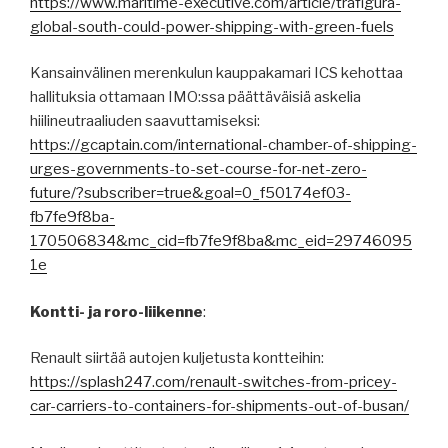
https://www.maritime-executive.com/article/trafigura-
global-south-could-power-shipping-with-green-fuels
Kansainvälinen merenkulun kauppakamari ICS kehottaa
hallituksia ottamaan IMO:ssa päättäväisiä askelia
hiilineutraaliuden saavuttamiseksi:
https://gcaptain.com/international-chamber-of-shipping-
urges-governments-to-set-course-for-net-zero-
future/?subscriber=true&goal=0_f50174ef03-
fb7fe9f8ba-
170506834&mc_cid=fb7fe9f8ba&mc_eid=29746095
1e
Kontti- ja roro-liikenne
:
Renault siirtää autojen kuljetusta kontteihin:
https://splash247.com/renault-switches-from-pricey-
car-carriers-to-containers-for-shipments-out-of-busan/