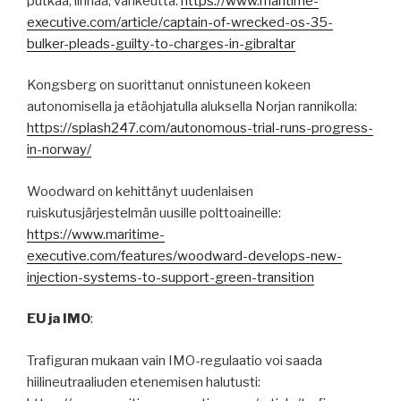
putkaa, linnaa, vankeutta:
https://www.maritime-
executive.com/article/captain-of-wrecked-os-35-
bulker-pleads-guilty-to-charges-in-gibraltar
Kongsberg on suorittanut onnistuneen kokeen
autonomisella ja etäohjatulla aluksella Norjan rannikolla:
https://splash247.com/autonomous-trial-runs-progress-
in-norway/
Woodward on kehittänyt uudenlaisen
ruiskutusjärjestelmän uusille polttoaineille:
https://www.maritime-
executive.com/features/woodward-develops-new-
injection-systems-to-support-green-transition
EU ja IMO
:
Trafiguran mukaan vain IMO-regulaatio voi saada
hiilineutraaliuden etenemisen halutusti: