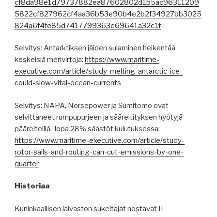
cf8da98e1d79737882ea87602802d1b5ac96311209
5822cf827962cf4aa36b53e90b4e2b2f34927bb3025
824a6f4fe85d7417799363e69641a32c1f
Selvitys: Antarktiksen jäiden sulaminen heikentää
keskeisiä merivirtoja:
https://www.maritime-
executive.com/article/study-melting-antarctic-ice-
could-slow-vital-ocean-currents
Selvitys: NAPA, Norsepower ja Sumitomo ovat
selvittäneet rumpupurjeen ja sääreitityksen hyötyjä
pääreiteillä. Jopa 28% säästöt kulutuksessa:
https://www.maritime-executive.com/article/study-
rotor-sails-and-routing-can-cut-emissions-by-one-
quarter
Historiaa
:
Kuninkaallisen laivaston sukeltajat nostavat II