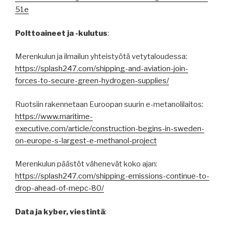
51e
Polttoaineet ja -kulutus
:
Merenkulun ja ilmailun yhteistyötä vetytaloudessa:
https://splash247.com/shipping-and-aviation-join-
forces-to-secure-green-hydrogen-supplies/
Ruotsiin rakennetaan Euroopan suurin e-metanolilaitos:
https://www.maritime-
executive.com/article/construction-begins-in-sweden-
on-europe-s-largest-e-methanol-project
Merenkulun päästöt vähenevät koko ajan:
https://splash247.com/shipping-emissions-continue-to-
drop-ahead-of-mepc-80/
Data ja kyber, viestintä
: