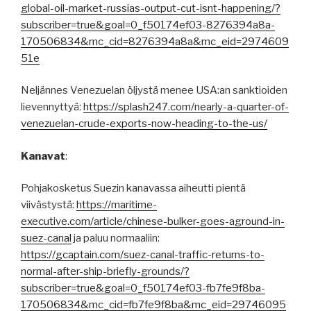
global-oil-market-russias-output-cut-isnt-happening/?
subscriber=true&goal=0_f50174ef03-8276394a8a-
170506834&mc_cid=8276394a8a&mc_eid=2974609
51e
Neljännes Venezuelan öljystä menee USA:an sanktioiden
lievennyttyä:
https://splash247.com/nearly-a-quarter-of-
venezuelan-crude-exports-now-heading-to-the-us/
Kanavat
:
Pohjakosketus Suezin kanavassa aiheutti pientä
viivästystä:
https://maritime-
executive.com/article/chinese-bulker-goes-aground-in-
suez-canal
ja paluu normaaliin:
https://gcaptain.com/suez-canal-traffic-returns-to-
normal-after-ship-briefly-grounds/?
subscriber=true&goal=0_f50174ef03-fb7fe9f8ba-
170506834&mc_cid=fb7fe9f8ba&mc_eid=29746095