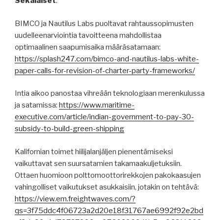
Sekalaiset
:
BIMCO ja Nautilus Labs puoltavat rahtaussopimusten
uudelleenarviointia tavoitteena mahdollistaa
optimaalinen saapumisaika määräsatamaan:
https://splash247.com/bimco-and-nautilus-labs-white-
paper-calls-for-revision-of-charter-party-frameworks/
Intia aikoo panostaa vihreään teknologiaan merenkulussa
ja satamissa:
https://www.maritime-
executive.com/article/indian-government-to-pay-30-
subsidy-to-build-green-shipping
Kalifornian toimet hiilijalanjäljen pienentämiseksi
vaikuttavat sen suursatamien takamaakuljetuksiin.
Ottaen huomioon polttomoottorirekkojen pakokaasujen
vahingolliset vaikutukset asukkaisiin, jotakin on tehtävä:
https://view.em.freightwaves.com/?
qs=3f75ddc4f06723a2d20e18f31767ae6992f92e2bd