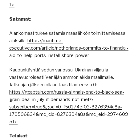
1e
Satamat
:
Alankomaat tukee satamia maasähkön toimittamisessa
aluksille:
https://maritime-
executive.com/article/netherlands-commits-to-financial-
aid-to-help-ports-install-shore-power
Kaupankäyntiä sodan varjossa. Ukrainan viljaa ja
vastavuoroisesti Venäjän ammoniakkia maailmalle.
Jatkoajan jälkeen ollaan taas tilanteessa 0:
https://gcaptain.com/russia-signals-end-to-black-sea-
grain-deal-in-july-if-demands-not-met/?
subscriber=true&goal=0_f50174ef03-8276394a8a-
170506834&mc_cid=8276394a8a&mc_eid=2974609
51e
Telakat
: