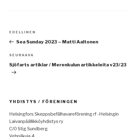
Artikkelien
Edellinen
EDELLINEN
selaus
artikkeli
Sea Sunday 2023 – Matti Aaltonen
Seuraava
SEURAAVA
artikkeli
Sjöfarts artiklar / Merenkulun artikkeleita v23/23
YHDISTYS / FÖRENINGEN
Helsingfors Skeppsbefälhavareförening rf -Helsingin
Laivanpäällikköyhdistys ry
C/0 Stig Sundberg
Vehnäkuja 4